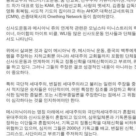
용희교수의 에스더기도운동
,
쿰 선교회
,
선두주자 커뮤니케이션
,
데이
드 차가 대표로 있는
KAM,
한사랑선교회
,
사랑의 멧세지
,
김종철 감독
영화 회복팀
,
사도적 기도의 집이라고 하는
AHOP,
대학선교네트워크
(CMN),
손종태목사의
Onething Network
등이 참여하였다
.
신사도운동과 메시아닉 쥬의 연계적 관련은 모닝스타 미니스트리의 
이너
,
아이합의 마이트 비클
, WLI
등 많은 신사도운동 인사들과 단체
서도 나타난다
.
위에서 살펴본 것과 같이 메시아닉 쥬
,
메시아닉 운동
,
중국의 백투예
렘을 주장하는 지하교회뿐 아니라 세대주의 교회들까지 포함된 단체
신사도운동과 연계하여 기독교 정통신학을 대체신학이라고 부르며
,
을 하고 있다
.
그러나 그들의 주장은 결코 성경적인 내용이 아니라는 
이 중요하다
.
특히 극단적 세대주의
,
변질된 세대주의라고 불리는 일련의 주장들 
서 적지않은 숫자들은 이단적이며
,
어떤 특정한 징조를 과장하고 확
석한 임박한 종말론
,
또는 시한부종말론을 주장한다는 점에서 그 위
이 심각하다는 것을 인지하여야만 한다
.
메시아닉이라는 명칭 아래에서 세대주의와 극단적세대주의가 혼합되
유대주의와 신사도운동이 혼합되고 있으며
,
삼위일체론과 기독론등을
정하는 이단들과 혼합되어서
,
기독교의 정통신학을 대체신학을 비하
위협하고 있으며
,
심지어 그들은
2000
년 기독교를 배교
,
변질된 신학
,
그리스도
,
사단이라고 부르기를 주저하지 않는다
.