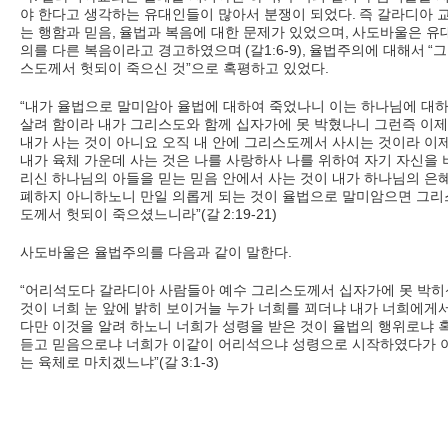
야 한다고 생각하는 유대인들이 많아서 분쟁이 되었다
.
즉 갈라디아 
는 행함과 믿음
,
율법과 복음에 대한 문제가 있었으며
,
사도바울은 유
의를 다른 복음이라고 경고하였으며
(
갈
1:6-9),
율법주의에 대해서
“
그
스도께서 헛되이 죽으신 것
”
으로 혹평하고 있었다
.
“
내가 율법으로 말미암아 율법에 대하여 죽었나니 이는 하나님에 대
살려 함이라 내가 그리스도와 함께 십자가에 못 박혔나니 그런즉 이
내가 사는 것이 아니요 오직 내 안에 그리스도께서 사시는 것이라 이
내가 육체 가운데 사는 것은 나를 사랑하사 나를 위하여 자기 자신을 
리신 하나님의 아들을 믿는 믿음 안에서 사는 것이 내가 하나님의 은
폐하지 아니하노니 만일 의롭게 되는 것이 율법으로 말미암으면 그리
도께서 헛되이 죽으셨느니라
”(
갈
2:19-21)
사도바울은 율법주의를 다음과 같이 말한다
.
“
어리석도다 갈라디아 사람들아 예수 그리스도께서 십자가에 못 박히
것이 너희 눈 앞에 밝히 보이거늘 누가 너희를 꾀더냐 내가 너희에게
다만 이것을 알려 하노니 너희가 성령을 받은 것이 율법의 행위로냐 
듣고 믿음으로냐 너희가 이같이 어리석으냐 성령으로 시작하였다가 
는 육체로 마치겠느냐
”(
갈
3:1-3)