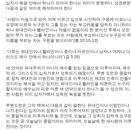
십자가 복음 안에서 하나가 되어야 한다는 의미가 분명하다
.
성경본문
다음과 같은 의미로 해석하여야 한다
.
“
사람이 마음으로 믿어 의에 이르고 입으로 시인하여 구원에 이르느
성경에 이르되 누구든지 그를 믿는 자는 부끄러움을 당하지 아니하리
하니 유대인이나 헬라인이나 차별이 없음이라 한 분이신 주께서 모든
람의 주가 되사 그를 부르는 모든 사람에게 부요하시도다 누구든지 
이름을 부르는 자는 구원을 받으리라
”(
롬
10:10-13)
“
너희는 유대인이나 헬라인이나 종이나 자유인이나 남자나 여자나 다
리스도 예수 안에서 하나이니라
”(
갈
3:28)
새 언약은 유대주의가 아니라 예수를 믿는 믿음으로 이루어지며
,
예수
의 피
,
그리스도의 십자가로서 성취되기 때문이다
.
루벤 도런은 종말
로 장차 유대인과 이방인의 연합으로 이루어지는 제
3
의 민족이 만들
것이라는 해석을 하고 있지만
,
유대인이나 헬라인을 막론하고 누구라
할지라도 예수님의 피로 이룬 새 언약으로서 하나가 될 수 있으며
,
이
한 사람은 이미 십자가에서 성취된 복음을 뜻한다
.
루벤도런은 그의 책에서 다음과 같이 말한다
.
유대인이나 이방인이나
나가 된다는 십자가의 성취가 아직 이루어지지 않았다고 주장하며
,
그
이 종말적으로 이루어지게 될 것인데
,
오늘날 그 성취가 강하게 요구
는 것은 곧 오늘날이 종말이라는 의미이며
,
오늘날에 한 새사람의 이
진다는 것이다
.