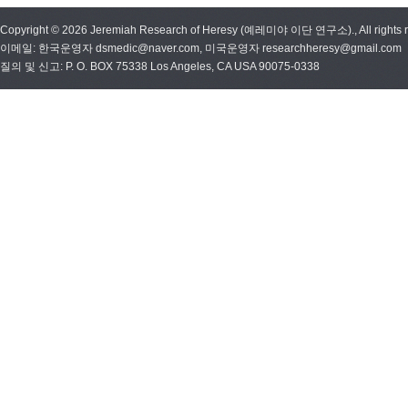
Copyright © 2026 Jeremiah Research of Heresy (예레미야 이단 연구소)., All rights r
이메일: 한국운영자 dsmedic@naver.com, 미국운영자 researchheresy@gmail.com
질의 및 신고: P. O. BOX 75338 Los Angeles, CA USA 90075-0338