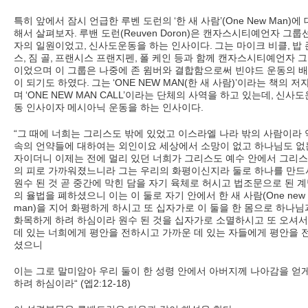
특히 앞에서 잠시 언급한 루벤 도런의
‘
한 새 사람
’(One New Man)
에 
해서 살펴보자
.
루밴 도런
(Reuven Doron)
은 캔자스시티예언자 그룹
자의 일원이었고
,
신사도운동을 하는 인사이다
.
그는 마이크 비클
,
밥 
스
,
짐 골
,
프랜시스 프랜지펜
,
폴 케인 등과 함께 캔자스시티예언자 
이었으며 이 그룹은 나중에 존 윔버와 결합함으로써 빈야드 운동의 
이 되기도 하였다
.
그는
‘ONE NEW MAN(
한 새 사람
)’
이라는 책의 저
며
‘ONE NEW MAN CALL’
이라는 단체의 사역을 하고 있는데
,
신사도
동 인사이자 메시아닉 운동을 하는 인사이다
.
“
그 때에 너희는 그리스도 밖에 있었고 이스라엘 나라 밖의 사람이라 
속의 언약들에 대하여는 외인이요 세상에서 소망이 없고 하나님도 없
자이더니 이제는 전에 멀리 있던 너희가 그리스도 예수 안에서 그리
의 피로 가까워졌느니라 그는 우리의 화평이신지라 둘로 하나를 만드
원수 된 것 곧 중간에 막힌 담을 자기 육체로 허시고 법조문으로 된 
의 율법을 폐하셨으니 이는 이 둘로 자기 안에서 한 새 사람
(One new
man)
을 지어 화평하게 하시고 또 십자가로 이 둘을 한 몸으로 하나님
화목하게 하려 하심이라 원수 된 것을 십자가로 소멸하시고 또 오셔서
데 있는 너희에게 평안을 전하시고 가까운 데 있는 자들에게 평안을 
셨으니
이는 그로 말미암아 우리 둘이 한 성령 안에서 아버지께 나아감을 얻
하려 하심이라
“ (
엡
2:12-18)