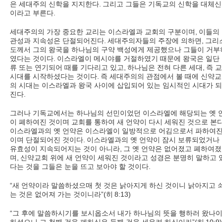
은 세대주의 신학을 지지한다
.
그리고 그들은 기독교의 신학을 대체
이라고 부른다
.
세대주의의 가장 중요한 교리는 이스라엘과 교회의 구분이며
,
이들의
관성과 지속성은 단절되어진다
.
세대주의자들의 주장에 의하면
,
그리
도께서 그의 왕국을 하나님의 구약 백성에게 제공했으나 그들이 거부
였다는 것이다
.
이스라엘이 메시야를 거절하였기 때문에 왕국은 일단
류 또는 연기되어 때를 기다리고 있고
,
하나님은 전혀 다른 세대
,
즉 
시대를 시작하셨다는 것이다
.
즉 세대주의의 관점에서 볼 때에 신약
의 시대는 이스라엘과 왕국 사이에 삽입되어 있는 임시적인 시대가 
진다
.
그러나 기독교에서는 하나님의 선민이었던 이스라엘에 해당되는 옛 
이 폐하여진 것이며 교회를 통하여 새 언약이 다시 세워진 것으로 본
이스라엘과의 옛 언약은 이스라엘이 일방적으로 어김으로서 파하여진
이며 단절되어진 것이다
.
이스라엘과의 옛 언약이 잠시 보류되었거나
유효성이 지속되어지는 것이 아니라
,
그 옛 언약은 없어졌고 폐하여
며
,
신약교회 위에 새 언약이 세워진 것이라고 성경은 분명히 말하고 
다는 것을 그들은 눈을 뜨고 보아야 할 것이다
.
“
새 언약이라 말씀하셨으매 첫 것은 낡아지게 하신 것이니 낡아지고 
는 것은 없어져 가는 것이니라
”(
히
8:13)
“
그 후에 말씀하시기를 보시옵소서 내가 하나님의 뜻을 행하러 왔나