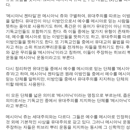
다
.
‘
메시야닉 젠타일
’
은 메시아닉 쥬와 구별하여
,
유대주의를 따르는 이
을 말한다
.
유대인이 아닌 이방인으로서 예수를 메시야로 믿는 사람
뜻하는 용어로 사용하기도 하며
,
혹간은 이 용어가 유대인이 아닌 이
기독교인들도 포함하기도 한다
.
즉 이들 중에는 몇가지 유형이 존재
데
,
예수를 메시아로 믿는 이방인들을 뜻하기도 하고
,
유대주의를 따
이방인들을 뜻하기도 한다
.
또 기독교인들 중에서 유대교의 율법을 
자고 하는 소위 히브리뿌리운동을 전개하는 자들을 뜻하기도 한다
.
후
와 같은 무리들을
‘
메시아닉
’
이라고 칭하며
,
이들이 주장하는 히브리 
운동을 메시아닉 운동이라고도 부른다
.
다시 정리하면 유대인들 중에서 예수를 메시야로 믿는 단체를
‘
메시아
쥬
’
라고 하며
,
메시아닉 젠타일은 원래 이방인들 중에서 예수를 메시
믿는 단체를 말하지만
,
이방인들 중에서 유대주의를 지지하는 단체의
미할 때에도 사용된다
.
이 모든 단체를 넓은 의미로
‘
메시아닉
’
이라는 명칭으로 부르는데
,
좁
의미로서는 기독교인 중에서 유대주의를 지지하는 단체를
‘
메시아닉
’
라고 부른다
.
메시아닉 쥬는 세대주의와는 다르다
.
그들은 예수를 메시아로 인정하
것 외에 기본적인 사상을 유대주의로 갖고 있다
.
그러나 메시아닉 운
주장하는 자들은 히브리 뿌리 운동을 지지하는 동시에 그 신학적인 