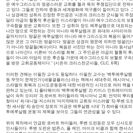
은 예수그리스도의 영광스러운 교회를 혈과 육의 투쟁집단으로 전락
고 있다
.
그들로 인하여 중동과 세계평화에 먹구름이 짙어지고 있다
.
나 성경예언 성취의 진정한 주인공은
‘
시온의 크리스천 군사들
’
의 주
달리 야곱의 혈통적 후손들인 이스라엘이 아니라 예수그리스도의 보
구속함을 받은 교회이다
.
또한 그 성취의 장도 예루살렘으로 대표되는
나안 땅으로 국한되는 것이 아니라 예루살렘과 온 유대와 사마리아와
끝까지이다
.
땅끝은 예루살렘이 아니라 예수그리스도의 복음이 들어
않은 곳은 그 어디든 땅끝이다
.
땅끝은 성경의 원문에 의하면 땅끝
(
단
가 아니라 땅끝들
(
복수
)
이다
.
복음은 서진만 하는 것이 아니라 동서남
으로 나아간다
.
이른바
‘
이스라엘 회복
’,
그 주인공은 야곱의 혈통적 후
들이 아니라 아담의 모든 후손들 가운데 예수그리스도의 보혈로 구속
을 받은 교회공동체이다
.” (
시온의 크리스천군사들
, CLC, 6
쪽
)
이러한 견해는 이필찬 교수도 동일하다
.
이필찬 교수는
‘
백투예루살렘
동 무엇이 문제인가
’(
새물결플러스
)
라는 책에서 세대주의
,
메시아닉
,
스라엘의 회복과 신사도운동등에 대한 비판적인 시각으로 여러 책을 
판하고 있는데
, 1)
폴터웨이의
‘
백투예루살렘
’ 2)
키이스 인트레이더의
날이 속히 오리라
’ 3)
로버트 하이들러의
‘
메시아닉 교회
:
언약의 뿌리
찾아서
’ 4)
대니얼 저스터의
‘
마지막때의 교회와 이스라엘
’ 5)
루벤 도
‘
한 새사람
’ 6)
송만석 장로의
‘
지금은 예루살렘 시대
’ 7)
최바울 대표의
투예루살렘 운동
’
의 제목을 보아도 그들의 연관성을 알 수 있다
.
위의 목차에서 언급된 로버트 하이들러
,
루벤 도런등은 모두 신사도
인사들이다
.
루벤 도런은 밥존스
,
폴 케인
,
마이크 비클과 함께 캔서스