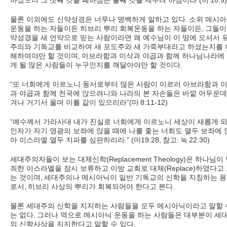
하셨으니 그 첫째 것을 폐하심은 둘째 것을 세우려 하심이라
”(
히
10:9)
물론 이외에도 신약성경은 너무나 명백하게 말하고 있다
.
소위 메시
운동을 하는 자들이든 히브리 뿌리 회복운동을 하는 자들이든
,
그들이
약성경을 새 언약으로 믿는 사람이라면 왜 예수님이 이 땅에 오셔서 
주의와 기독교를 비교하여 새 포도주와 새 가죽부대라고 하셨는지를 
해하여야만 할 것이며
,
아브라함과 이삭과 야곱과 함께 하나님나라에
게 될 많은 사람들이 누구인지를 깨달아야만 할 것이다
.
“
또 너희에게 이르노니 동서로부터 많은 사람이 이르러 아브라함과 
과 야곱과 함께 천국에 앉으려니와 나라의 본 자손들은 바깥 어두운데
겨나 거기서 울며 이를 갊이 있으리라
”(
마
8:11-12)
“
예수께서 가라사대 내가 진실로 너희에게 이르노니 세상이 새롭게 
인자가 자기 영광의 보좌에 앉을 때에 나를 좇는 너희도 열두 보좌에 
아 이스라엘 열두 지파를 심판하리라
.” (
마
19:28,
참고
:
눅
22:30)
세대주의자들이 보는 대체신학
(Replacement Theology)
은 하나님이 
죄한 이스라엘을 잠시 보류하고 이방 교회로 대체
(Replace)
하였다고 
는 것이며
,
세대주의나 메시아닉이 일반 기독교의 신학을 지칭하는 
로서
,
히브리 사상의 뿌리가 회복되어야 한다고 본다
.
물론 세대주의 신학을 지지하는 사람들을 모두 메시아닉이라고 말할 
는 없다
.
그러나 역으로 메시아닉 운동을 하는 사람들은 대부분이 세
의 신학사상을 지지한다고 말할 수 있다
.