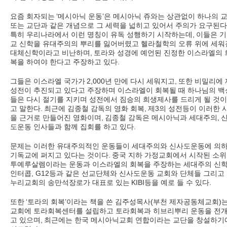
요즘 회자되는
‘
메시아닉 운동
’
은 메시아닉 쥬와는 상관없이 하나의 
또는 교단과 같은 개념으로 그 세력을 넓히고 있어서 주의가 요구된다
특히 우리나라에서 이런 명칭이 유독 성행하기 시작하는데
,
이들은 
교 신학을 유대주의의 뿌리를 잃어버렸고 헬라철학의 오류 위에 세워
대체신학이라고 비난하며
,
토라와 성경에 예언된 진정한 이스라엘의 
복을 하여야 한다고 주장하고 있다
.
그들은 이스라엘 국가가
2,000
년 만에 다시 세워지고
,
또한 비밀리에 
성전이 추진되고 있다고 주장하며 이스라엘이 회복될 때 하나님의 백
들은 다시 절기를 지키며 성전에서 짐승의 희생제사를 드리게 될 것
고 말한다
.
최근에 김종철 감독의 영화 회복
,
제
3
의 성전등이 이러한 
을 근거로 만들어진 영화이며
,
김종철 감독은 메시아닉과 세대주의
,
도운동 인사들과 함께 집회를 하고 있다
.
문제는 이러한 유대주의적인 운동들이 세대주의와 신사도운동에 의
기독교에 퍼지고 있다는 것이다
.
중국 지하 가정교회에서 시작된 소위
투예루살렘이라는 운동과 이스라엘의 회복을 주장하는 세대주의 신
인터콥
, G12
등과 같은 선교단체와 신사도운동 교회와 단체들 그리고
누리교회의 송만석장로가 대표로 있는
KIBI
등을 예로 들 수 있다
.
또한
‘
토라의 회복
’
이라는 책을 쓴 김주성목사
(
부천 제자공동체교회
)
교회에 토라회복센터를 설립하고 토라회복과 히브리뿌리 운동을 전
고 있으며
,
최근에는 한국 메시아닉교회 연합이라는 교단을 창설하기