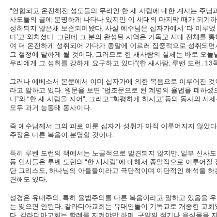
“
연합되고 온전해진 성도들의 무리인 한 새 사람에 대한 계시는 주님
사도들의 글에 분명하게 나타나 있지만 이 세대의 마지막 때가 되기
성취되지 않은채 보존되어왔다
.
사실 예수님은 십자가에서
‘
다 이루었
다
’
고 외치셨다
.
그런데 그 분의 완성된 사역은 기독교 시대 전체를 통
여 더 온전하게 성취되어 가다가 종말에 이르러 집중적으로 성취되면
그 절정에 달하게 될 것이다
.
그러므로 한 새사람의 실체는 바로 오늘
우리에게 그 성취를 강하게 요구하고 있다
”(
한 새사람
,
루밴 도런
, 13
그러나 에베소서 본문에서 이미 십자가에 의한 복음으로 이루어진 것
라고 말하고 있다
.
원문을 보면
“
법조문으로 된 계명의 율법을 폐하셨
니
”
와
“
한 새 사람을 지어
”,
그리고
“
화평하게 하시고
”
등의 동사의 시제
모두 과거 능동태 동사이다
.
즉 예수님께서 그의 피로 이룬 십자가 성취가 아직 이루어지지 않았
주장은 다른 복음이 분명할 것이다
.
특히 루벤 도런의 책에서는 노골적으로 발견되지 않지만
,
일부 신사
동 인사들은 루벤 도런의
“
한 새사람
”
에 대해서 종말적으로 이루어질 
단 그리스도
,
하나님의 아들들이라고 극단적이며 이단적인 해석을 하
견해도 있다
.
성경은 유대주의
,
특히 율법주의를 다른 복음이라고 말하고 있음을 
는 잊으면 안된다
.
갈라디아교회는 유대인들이 기독교로 개종한 교회
다
.
갈라디아교회는 할례를 지켜야만 하며
,
구약의 절기나 음식물을 