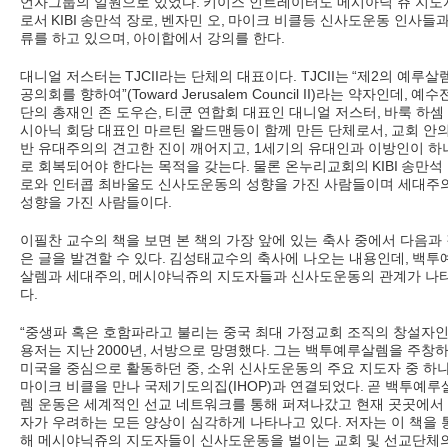
언자그룹의 일원으로 있었다
.
키이스 인트레이터도 메시아닉 쥬 지도
로서
KIBI
송만석 장로
,
벤자민 오
,
마이크 비클등 신사도운동 인사들과
류를 하고 있으며
,
아이합에서 강의를 한다
.
대니얼 저스터는
TJCII
라는 단체의 대표이다
. TJCII
는
“
제
2
의 예루살
공의회를 향하여
”(Toward Jerusalem Council II)
라는 약자인데
,
예수
단의 총재인 존 도우슨
,
티쿤 연합회 대표인 대니얼 저스터
,
바룩 하셈
시아닉 회당 대표인 마르틴 왈드맨등이 함께 만든 단체로서
,
교회 안
반 유대주의의 견고한 진이 깨어지고
, 1
세기의 유대인과 이방인이 하
로 회복되어야 한다는 목적을 갖는다
.
물론 온누리교회의
KIBI
송만석
로와 인터콥 최바울도 신사도운동의 성향을 가진 사람들이며 세대주
성향을 가진 사람들이다
.
이필찬 교수의 책을 보면 본 책의 가장 앞에 있는 축사 중에서 다음과
은 글을 발견할 수 있다
.
김성태교수의 축사에 나오는 내용인데
,
백투
살렘과 세대주의
,
메시야닉쥬의 지도자들과 신사도운동의 관계가 나
다
.
“
중생파 혹은 호함파라고 불리는 중국 최대 가정교회 조직의 창설자인
용저는 지난
2000
년
,
서방으로 망명했다
.
그는 백투예루살렘을 주창
미국을 중심으로 활동하던 중
,
소위 신사도운동의 주요 지도자 중 하
마이크 비클을 만나 국제기도의집
(IHOP)
과 연결되었다
.
곧 백투예루
렘 운동은 세계적인 선교 네트워크를 통해 퍼져나갔고 현재 곳곳에서
자가 우려하는 모든 양상이 심각하게 나타나고 있다
.
저자는 이 책을 
해 메시야닉쥬의 지도자들이 신사도운동을 벌이는 교회 및 선교단체