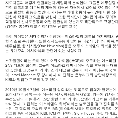
지도자들과 어떻게 연결되는지 세밀하게 분석한다
.
그들은 예루살렘 
전이 회복되고 예수님의 재림이 감람산 자락에서 일어날 것이라는 신
으로 활발한 활동을 벌인다
.
저자는 여기에 혈통적 유대인에 대한 심
편향이 작용하고 있음을 밝힌다
.
또한 학자답게 인터콥의 세대주의적
학경향이 신사도운동과 어떤 연관성이 있는지도 객관적으로 규명한
(
김성태 총신대학교 신학대학원 선교학교수
)
특히 아이합은 세대주의가 주장하는 이스라엘의 회복을 마지막때의 
한 징조로 주장한다
.
또한 신사도운동이 말하는 다윗의 장막의 회복
,
예루살렘
,
한 새사람
(One New Man)
등은 모두 이스라엘의 회복을 뜻
는 유대주의
,
메시아닉과 관련이 있는 사상이다
.
스캇할렐이라는 곳이 있다
.
소위 아이합
(IHOP)
이 추구하는 이스라엘
24/7
기도의 집이며
,
그곳이 이스라엘의 메시야닉 쥬를 후원하는 대표
인 곳인데
,
그곳은 릭 라이딩스가 대표로 있는데
,
릭 라이딩은 미국
‘I
의
‘Israel-Mandate
주 강사이다
.
이 단체는 온누리교회 송만석장로의
KIBI
와 밀접한 교류를 갖고 있다
.
2010
년
10
월
4-7
일에
‘
이스라엘 성회
’
라는 제목으로 집회가 열렸는데
,
요강사가 김상복 목사
,
이동원 목사
,
하용조 목사였고
,
외국의 강사는 
수전도단의 매튜 톨러
,
스캇 할렐의 릭 라이딩
,
요엘라라고 하는 가톨
수녀였다
.
그 집회는
‘
이스라엘의 회복
’
이라는 슬로건을 걸고 집회를 
는데
,
그 집회를 주최한 곳은
IMN(
이스라엘사역네트워크
)
이었으며
,
리교회 송만석장로의
KIBI, ICM
경배센터
, Glory House,
수캇 다비드
,