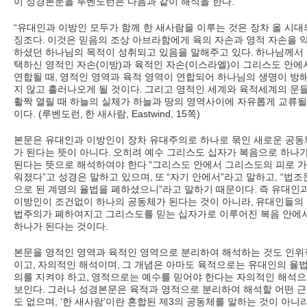
이 성경본문을 루벤도런은 다음과 같이 해석을 한다
.
“
유대인과 이방인 모두가 함께 한 새사람을 이루는 것은 장차 올 시대
징조다
.
이것은 믿음의 조상 아브라함에게 육의 자손과 영적 자손을 
하셨던 하나님의 목적이 성취되고 있음을 말해주고 있다
.
하나님께서
택하신 영적인 자손
(
이방
)
과 육적인 자손
(
이스라엘
)
이 그리스도 안에
연합될 때
,
영적인 영역과 육적 영역이 연합되어 하나님의 생명이 방
지 않고 흘러나오게 될 것이다
.
그리고 영적인 세계와 육적세계의 문
활짝 열릴 때 하늘의 실체가 하늘과 땅의 영역사이에 자유롭게 교류될
이다
. (
루벤도런
,
한 새사람
, Eastwind, 15
쪽
)
본문은 유대인과 이방인이 장차 유대주의로 하나로 묶인 새로운 공동
가 된다는 뜻이 아니다
.
오히려 예수 그리스도 십자가 복음으로 하나
된다는 뜻으로 해석하여야 한다
“
그리스도 안에서 그리스도의 피로 
워졌다
”
고 성경은 말하고 있으며
,
또
“
자기 안에서
”
라고 말하고
, “
법조
으로 된 계명의 율법을 폐하셨으니
”
라고 말하기 때문이다
.
즉 유대인
이방인이 조건없이 하나의 공동체가 된다는 것이 아니라
,
유대인들의
법주의가 폐하여지고 그리스도를 믿는 십자가로 이루어진 복음 안에
하나가 된다는 것이다
.
본문을 영적인 영역과 육적인 영역으로 분리하여 해석하는 것도 인위
이고
,
자의적인 해석이며
,
그 개념은 아마도 육적으로는 유대인의 율
의를 지켜야 하고
,
영적으로는 예수를 믿어야 한다는 자의적인 해석
보인다
.
그러나 성경본문은 육적과 영적으로 분리하여 해석할 어떤 
도 없으며
, ‘
한 새사람
’
이란 혼합된 제
3
의 공동체를 말하는 것이 아니