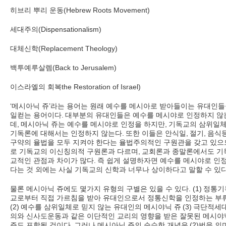
히브리 뿌리 운동
(Hebrew Roots Movement)
세대주의
(Dispensationalism)
대체신학
(Replacement Theology)
백투예루살렘
(Back to Jerusalem)
이스라엘의 회복
the Restoration of Israel)
‘
메시아닉 쥬
’
라는 용어는 원래 예수를 메시아로 받아들이는 유대인들
일컫는 용어이다
.
대부분의 유대인들은 예수를 메시야로 인정하지 않
데
,
메시아닉 쥬는 예수를 메시야로 인정을 하지만
,
기독교의 삼위일
기독론에 대해서는 인정하지 않는다
.
또한 이들은 안식일
,
절기
,
음식
구약의 율법을 모두 지켜야 한다는 율법주의적인 구원관을 갖고 있으
로 기독교의 이신칭의적 구원론과 다르며
,
교회론과 종말론에서도 기
교적인 관점과 차이가 많다
.
즉 쉽게 설명하자면 예수를 메시야로 인
다는 것 외에는 사실 기독교의 신학과 너무나 상이하다고 말할 수 있
물론 메시아닉 쥬에도 몇가지 유형의 구별은 있을 수 있다
. (1)
정통기
교로부터 직접 가르침을 받아 유대인으로서 정통신학을 인정하는 부
(2)
예수를 삼위일체로 믿지 않는 유대인의 메시야닉 쥬
(3)
극단적세
의와 신사도운동과 같은 이단적인 교리의 영향을 받은 잘못된 메시야
쥬도 포함될 것이다
.
그러나 메시아닉 쥬의 순수한 개념은
(2)
번을 의