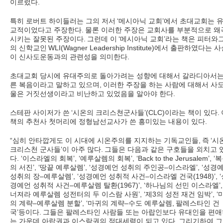
이르렀다
.
특히 로버트 하이들러는 그의 저서
‘
메시아닉 교회
’
에서 초대교회는 
교적이었다고 주장한다
.
물론 이러한 주장은 교회사를 부분적으로 왜
시키는 잘못된 주장이다
.
그런데 이
‘
메시아닉 교회
’
라는 책은 피터와
의 신학교인
WLI(Wagner Leadership Institute)
에서 출판하였다는 사
이 신사도운동과의 관련성을 의미한다
.
초대교회 당시에 유대주의로 돌아가려는 성향에 대해서 갈라디아서는
른 복음이라고 말하고 있으며
,
이러한 주장을 하는 사람에 대해서 사
울은 거짓선생이라고 비난하고 있었음을 알아야 한다
.
스테판 사이저가 쓴
‘
시온의 크리스쳔군사들
’(CLC)
이라는 책이 있다
.
책의 추천사 첫머리에 정형남선교사가 쓴 흥미있는 내용이 있다
.
“
심히 안타깝게도 이 시대에 시온주의를 지지하는 기독교인들
,
즉
‘
시
크리스천 군사들
’
이 아주 많다
.
그들은 다음과 같은 구호들을 외치고 
다
. ‘
이스라엘의 회복
’, ‘
예루살렘의 회복
’, ‘Back to the Jerusalem’, ‘
복
의 서진
’, ‘
땅끝 예루살렘
’, ‘
성경예언 성취의 주인공
–
이스라엘
’, ‘
성경
성취의 장
–
예루살렘
’, ‘
성경예언 성취적 사건
–
이스라엘 건국
(1948)’, ‘
경예언 성취적 사건
–
예루살렘 탈환
(1967)’, ‘
하나님의 선민 이스라엘
’,
너져라 예루살렘 성전터의 두 이스람 사원
’, ‘
제
3
의 성전 재건 임박
’, ‘
의 계략
–
예루살렘 분할
’, ‘
마귀의 계략
–
수도 예루살렘
,
팔레스타인 건
국
’
등이다
.
그들은 팔레스타인 사람들 또는 아랍인보다 유대인을 편애
는 가운데 아랍권과 이스람권의 적대세력이 되고 있다
.
그리기하여 