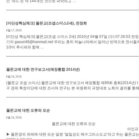
인 ‘와드’는 약 144개인 것으로 파악되고 …
[이단성핵심체크] 몰몬교(조셉스미스2세), 전정희
6월 17, 2016
[이단성 핵심체크] 몰몬교(조셉 스미스 2세) 2010년 04월 07일 (수) 07:26:53 전
기자 gasuri48@hanmail.net 우리는 흔히 하늘나라에서 일어난 반역으로 천사들
1/3이 루시퍼와 함께 …
몰몬교에 대한 연구보고서(예장통합 2014년)
6월 16, 2016
(몰몬교 조셉 스미스) 몰몬교에 대한 연구보고서 예장통합 제99회 총회(2014년) I.
구 경위 특정이단에 대한 조사와 연구는 본 위원회의 규정대로 노회의 결의를 통해
몰몬교에 대한 오류와 모순
6월 16, 2016
몰몬교에 대한 오류와 모순
이인
▶ 몰몬경의 유래에 대한 모순 일명 ‘말일성도 예수그리스도교‘라고 하는 몰몬교