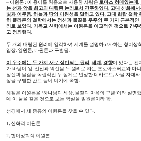
–
이원론
:
이 용어를 처음으로 사용한 사람은
토마스 히데였는데
,
는 선과 악을 최고의 대립된 논리로서 간주하였다
.
고대 신화에서
빛과 어두움
,
하늘과 땅의 이원성을 말하고 있다
.
고대 희랍 철학 
히 플라톤의 철학에서는 정신과 물질을 우주의 두 가지 근본적인
리로 보았다
.
기독교 신학에서는 이원론을 이교적인 것으로 간주
고 정죄했다
.
두 개의 대립된 원리에 입각하여 세계를 설명하고자하는 형이상
입장
.
일원론
,
다원론과 구별됨
.
이 우주에는 두 가지 서로 상반되는 원리
,
세계
,
경향
이 있다는 전
가 바탕이 됨
.
선신과 악신을 두 원리로 하는 조로아스터교와 마
정신과 물질을 독립적인 두 실체로 인정한 데카르트
,
사물 자체와
상을 구별한 칸트 등이 여기에 속함
.
헤겔은 이원론을
‘
하나님과 세상
,
물질과 마음의 구별
‘
이라 설명
데 이 둘을 같은 것으로 보는 학설을 일원론이라 함
.
성경에서 세 종류의 이원론을 찾을 수 있다
.
1,
신화적 이원론
2,
형이상학적 이원론