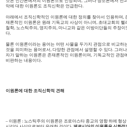
것은 인간론에서의 이원론으로 인정되며
, 그러나
창조론에서 선
악에 대한 이원론도 조직신학은 언급한다
.
아래에서 조직신학적인 이원론에 대한 정의를 찾아서 인용하며
,
재론적인 이원론은 원래 기독교의 사상이 아니며
,
초대교회의 헬
철학
,
노스틱주의
,
영지주의
,
마니교와 같은 이방이단들의 주장이
다
.
물론 이원론이라는 용어는 어떤 사물을 두가지 관점으로 비교하
것을 의미하는 용어로서
,
다양한 관점에서 설명할 수 있다
.
그러나
자가 말하는 이원론은 존재론적인 이원론이며, 기독교적인 관점
비판하는 내용이다
.
이원론에 대한 조직신학적 견해
–
이원론
:
노스틱주의 이원론은 조로아스타 종교의 영향 하에 형
시리아 사상으로부터 유래한 것이다
.
페르시아의 이원론은 신화적