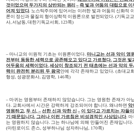
것이었으며 두가지의 상반되는 원리
–
즉 빛과 어둠의 대립으로 이
어져 있었다
.
노스틱주의에 있어서는 이러한 빛과 어둠의 신화적 
론이 정신과 물질의 형이상학적 이원론으로 발전되었다
. (
기독교
사
,
서남동
,
대한기독교서회
, 123
쪽
)
–
마니교의 이원적 기초는 이원론이었다
.
마니교는 선과 악이 영
전부터 동등한 세력으로 공존해오고 있다고 가르쳤다
.
그것은 빛
어두움의 세력이었다
.
세상이 창조되기 전 태초에는 선과 악의 두
력이 완전히 분리된 두 왕국
안에 각각 존재하고 있었다
. (
초대교
형성
,
성광문화사
,
김명학
, 146
쪽
)
–
마귀는 영원부터 존재하지 않았습니다
.
그는 영원한 존재가 아
다
.
교회사에서 시간은 강력하게 강조되어야 합니다
.
왜냐하면
악
영원하고
,
두 신
, –
선한 신과 악한 신
–
이 있다고 가르치는 자들이
기 때문입니다
.
그러나 이런 가르침은 비성경적인 사상입니다
.
마
는 영원하지 않습니다
.
그는 하나님에 의해 만들어진 존재입니다
.
(
마틴로이드 존스
,
성부하나님 성자하나님
, 170
쪽
)