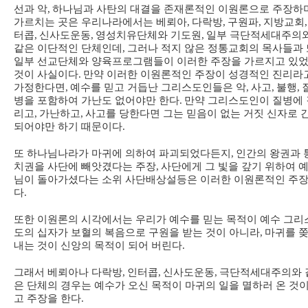
선과 악
,
하나님과 사탄의 대결을 존재론적인 이원론으로 주장하
가르치는 곳은 우리나라에서는 베뢰아
,
다락방
,
구원파
,
지방교회
,
터콥
,
신사도운동
,
영성치유단체와 기도원
,
일부 극단적세대주의
같은 이단적인 단체인데
,
그러나 적지 않은 정통교회의 목사들과 
일부 선교단체와 양육프로그램들이 이러한 주장을 가르지고 있
것이 사실이다
.
만약 이러한 이원론적인 주장이 성경적인 진리라
가정한다면
,
예수를 믿고 거듭난 그리스도인들은 악
,
사고
,
불행
,
병을 포함하여 가난도 없어야만 한다
.
만약 그리스도인이 질병에 
리고
,
가난하고
,
사고를 당한다면 그는 믿음이 없는 거짓 신자로 
되어야만 하기 때문이다
.
또 하나님나라가 마귀에 의하여 파괴되었다든지
,
인간의 왕권과 
치권을 사단에 빼앗겼다는 주장
,
사단에게 그 빛을 갚기 위하여 
님이 돌아가셨다는 소위 사단배상설등은 이러한 이원론적인 주
다
.
또한 이원론의 시각에서는 우리가 예수를 믿는 목적이 예수 그리
도의 십자가 보혈의 복음으로 구원을 받는 것이 아니라
,
마귀를 
내는 것이 신앙의 목적이 되어 버린다.
그래서 베뢰아나 다락방
,
인터콥
,
신사도운동
,
극단적세대주의와 
은 단체의 경우는 예수가 오신 목적이 마귀의 일을 멸하러 온 것
고 주장을 한다
.