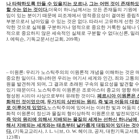
나 타락하도록 만들 수 있을지는 모르나
,
그는 어떤 것이 존재하
할 수는 없는 것이다
.
더욱이 하나님께서는 모든 존재들의 기원에
임이 있는 분이기 때문에 피조계에서 영적중요성이 결여된 중립
부분으로서 남아있을 수 있는 것은 없다
.
따라서 고유하게 선한 
악한 것으로 실체를 구분하거나 영적으로 중요한 거룩한 실체나 
적으로 중요하지 않은 세속적인 실체로 구분할 수 없다
(
신론
,
밀
J.
에릭슨
,
기독교문서선교회
, 209
쪽
)
–
이원론
:
우리가 노스틱주의의 이원론적 개념을 이해하는 것은 
중요한 일이다
.
왜냐하면 우리는 여기서 세계와 인간
,
죄와 고통의
원을 발견하게 되며
,
그 결과로 초래된 구속의 필요성을 발견할 
있기 때문이다
.
노스틱주의 이원론은 조로아스터 종교의 영향 하
형성된 시리아 사상으로부터 유래한 것이다
.
페르시아 이원론은 
화적인 것이었으며
,
두가지의 상반되는 원리
,
즉 빛과 어둠의 대
로 이루어져 있었다
.
노스틱주의에 있어서는 이러한 빛과 어둠의 
화적 이원론이 정신과 물질의 형이상하적 이원론으로 발전되었
즉 악의 원리에 의해서 지배되는 물질의 세계는 선하신 하나님에
해서 지배되는 세계와는 태초부터 날카롭게 대립되어 있다는 것
다
.
(
기독교교리사
, J. L.
니브
, O. W.
헤이크
,
공저
,
대한기독교서회
123
쪽
)