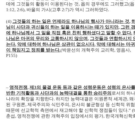
데에 그것들의 활동이 이용된다는 것
,
욥의 경우에도 그러했고
(
욥
1:12, 2:6),
바울의 가시
(
고후
2:7)
가 역시 그러하였다
.
(4)
그것들의 하는 일은 언제라도 하나님의 행사가 아니라는 것
,
님이 사단과 귀신들의 하는 일을 이용하시는 때가 있지만
,
그런 
에 하나님께서 그 일을 직접 혹은 친히 행하셨다고 말할 수 없다
.
나님은 마귀의 무리와 교통하시지 않으며
,
그것들과 연합하시지 
는다
.
악에 대하여 하나님은 상관이 없으시다
.
악에 대해서는 마
이 책임지고 정죄를 받는다
.
(
박윤선의 개혁주의 교리학
,
영음사
,
P155)
–
영적전쟁
,
제
3
의 물결 운동 등과 같은 성령운동은 성령의 은사를
반한 기적활동과 사단과의 능력대결을 통한 승리주의
로서의 하
나라의 확장을 지향한다
.
하지만 능력대결은 이원론적 세계관
,
왜
된 구원론
,
제국주의와 식민주의
,
은사의 불균형성 등 신학적 위
때문에 선교학적 측면에서 재고해야 할 신학적 쟁점들이 있다
.” (
춘섭
,
영적전쟁에 관한 개혁주의 입장에서의 평가
,
한국개혁신학