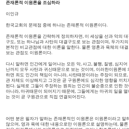
존재론적 이원론을 조심하라
이인규
한국교회의 문제점 중에 하나는 존재론적 이원론이다
.
존재론적 이원론을 간략하게 정의하자면
,
이 세상을 선과 악의 
구도, 또는 하나님과 사탄의 대결구도로 보는 관점이며
, 두
가지의
본적인 비교관점에 대한 이론을 말한다
. 물론 영혼과 육체의 대
보는 관점도 이원론이다.
다시 말하면 인간에게 일어나는 모든 악
,
사고
,
불행
,
질병
,
심지어
난까지 모두 사탄과 귀신때문으로 보는 것이며, 이러한
이원론에 
하면 죄도 인간의 책임이 아니라
,
사탄때문이라는 주장이 되므로
,
관 자체도 이상해지고 그것은 곧 구원론에도 심각한 영향을 끼치
된다
.
실제로 그들이 주장하는 원죄는 인간의 불순종으로 인한 것
아니라
,
마귀때문이 되어지기 때문에
,
그들에게는 마귀의 일을 멸
는 것이 곧 구원관으로 직접 연결되어진다
.
어떤 분은 필자가 말하는 존재론적인 이원론은 이원론이라고 말
않으며, 영과 육에 대한 내용으로만 이원론으로 설명하는데
,
물론