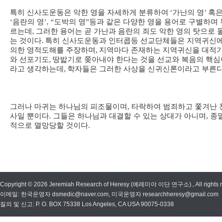
특히 신사도운동은 악한 영을 자세하게 분류하여
‘
가난의 영
’
혹
‘
음란의 영
’, “도박의 영”
등과 같은 다양한 영을 용어로 구별하며 
르는데
,
그러한 용어는 곧 가난과 음란의 죄도 악한 영의 탓으로 
는 것이다
.
특히 신사도운동과 인터콥등 선교단체들은 지역귀신
의한 영적도해를 주장하며
,
지역마다 존재하는 지역귀신을 대적
와 선포기도
,
땅밟기로 쫒아내야 한다는 것을 선교와 복음의 핵심
라고 생각하는데
,
학자들은 그러한 사상을 신귀신론이라고 부른
그러나 마귀는 하나님의 피조물이며, 타락하여 범죄하고 쫓겨난 
사일 뿐이다. 그들은 하나님과 대결할 수 있는 상대가 아니며, 종
적으로 멸망당할 것이다.
Copyright © 2026 Jeremiah Research of Heresy (예레미야 이단 연구소)., All rights r
이메일: 한국운영자 dsmedic@naver.com, 미국운영자 researchheresy@gmail.com
질의 및 신고: P. O. BOX 75338 Los Angeles, CA USA 90075-0338