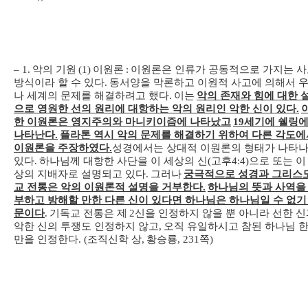
– 1.
악의 기원
(1)
이원론
:
이원론은 인류가 공동적으로 가지는 
방식이라 할 수 있다
.
동서양을 막론하고 이원적 사고에 의해서 
나 세계의 문제를 해결하려고 했다
.
이는
악의 존재와 힘에 대한 
으로 영원한 선의 원리에 대항하는 악의 원리인 악한 신이 있다
.
한 이원론은 영지주의와 마니키이즘에 나타났고
19
세기에 쉘링
나타난다
.
플라톤 역시 악의 문제를 해결하기 위하여 다른 각도에
이원론을 주장하였다
.
성경에서는 상대적 이원론의 형태가 나타
있다
.
하나님께 대항한 사단을 이 세상의 신
(
고후
4:4)
으로 또는 이
상의 지배자로 설명되고 있다
.
그러나
궁극적으로 성경과 그리스
교 전통은 악의 이원론적 설명을 거부한다
.
하나님의 뜻과 사역을
부하고 방해할 만한 다른 신이 있다면 하나님은 하나님일 수 없기
문이다
.
기독교 전통은 제
2
신을 인정하지 않을 뿐 아니라 선한 신
악한 신의 투쟁도 인정하지 않고
,
오직 유일하시고 참된 하나님 
만을 인정한다
. (
조직신학 상
,
황승룡
, 231
쪽
)