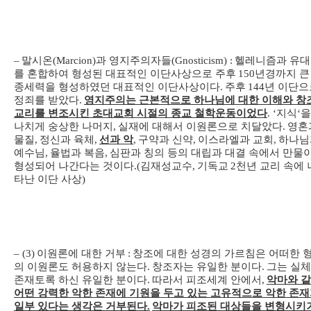
–
말시온
(Marcion)
과 영지주의자들
(Gnosticism) :
헬레니즘과 유
를 혼합하여 형성된 대표적인 이단사상으로 주후
150
년경까지 큰
종세력을 형성하였던 대표적인 이단사상이다
.
주후
144
년 이단으
정죄를 받았다
.
영지주의는 근본적으로 하나님에 대한 이해와 창
교리를 변조시킨 초대교회 시절의 종교 철학운동이었다
. ‘
지식
‘
을
나치게 숭상한 나머지
,
실재에 대해서 이원론으로 치달았다
.
영혼
물질
,
정신과 육체
,
선과 악
,
구약과 신약
,
이스라엘과 교회
,
하나님
예수님
,
율법과 복음
,
심판과 칭의 등의 대립과 대결 속에서 만물
형성되어 나간다는 것이다
.(
김재성교수
,
기독교
2
천년 교리 속에 
타난 이단 사상
)
– (3)
이원론에 대한 거부
:
창조에 대한 성경의 가르침은 어떠한 
의 이원론도 허용하지 않는다
.
창조자는 유일한 분이다
.
그는 실
존재토록 하신 유일한 분이다
.
따라서 피조세계 안에서
,
악마와 
어떤 강력한 악한 존재에 기원을 두고 있는 고유적으로 악한 존
일부 있다는 생각은 거부된다
.
악마가 피조된 대상들을 변형시키