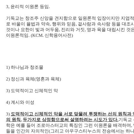
3,
윤리적 이원론 등임
.
기독교는 창조주 신앙을 견지함으로 일원론적 입장이지만 지엽
로 바울이 율법과 약속
,
행위와 믿음
,
겉사람과 속사람 등을 대조
것이나 요한이 빛과 어두움
,
진리와 거짓
,
영과 육을 대립시킨 것
이원론적임
. (KCM.
신학용어사전
)
1)
하나님과 창조물
2)
정신과 육체
(
영혼과 육체
)
3)
도덕적이고 신체적인 악
4)
계시와 이성
3)
도덕적이고 신체적인 악을 서로 맞물려 투쟁하는 선의 원칙과 
의 원칙
,
두가지로 상정함으로써 설명하려는 시도가 있다
.
기독교 
학은 예를 들어 조로아스터교의 특징인 그런 이원론을 배격하며
,
들을 인간의 자의적인
(
그리고 아우구스티누스의 전승에서는 하