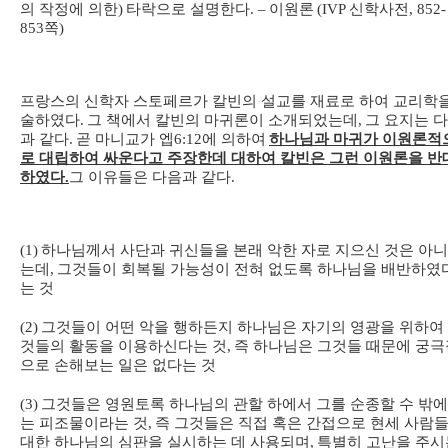
의 작정에 의한
)
타락으로 설명한다
. –
이원론
(IVP
신학사전
, 852-
853
쪽
)
프랑스의 신학자 스토페르가 칼빈의 설교를 재료로 하여 교리학
술하였다
.
그 책에서 칼빈의 마귀론이 소개되었는데
,
그 요지는 
과 같다
.
곧 마니교가 엡
6:12
에 의하여
하나님과 마귀가 이원론적
로 대립하여 싸운다고 주장한데 대하여 칼빈은 그런 이원론을 반
하였다
.
그 이유들은 다음과 같다
.
(1)
하나님께서 사단과 귀신들을 본래 악한 자로 지으신 것은 아
는데
,
그것들이 회복될 가능성이 전혀 없도록 하나님을 배반하였
는 것
(2)
그것들이 어떤 악을 행하든지 하나님은 자기의 영광을 위하여
것들의 활동을 이용하신다는 것
,
즉 하나님은 그것들 때문에 궁극
으로 손해보는 일은 없다는 것
(3)
그것들은 영원토록 하나님의 관할 하에서 그를 순종할 수 밖에
는 피조물이라는 것
,
즉 그것들은 직접 혹은 간접으로 현세 사람
대한 하나님의 심판을 실시하는 데 사용되며
,
특별히 고난을 주시