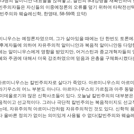
 13명의 알미니안 대표들을 앉혀놓고, 캘빈의 5대강령을 재확인하며
빈주의자들은 자신들의 이중예정론의 오류를 덮기 위하여 타락전선
칼빈주의와 웨슬레신학, 한영태, 58-59쪽 요약)
미니우스는 예정론자였으며, 그가 살아있을 때에는 단 한번도 토론에
 후계자들에 의하여 자유주의적 알미니안과 복음적 알미니안등 다양한
레는 알미니우스에게 영향을 받았지만, 어거스틴과 종교개혁자들의 
혜와 주권에 대해서 더욱 강조하였으며 믿음과 은총을 구체화시켰다는
 아르미니우스는 칼빈주의자로 살다가 죽었다. 아르미니우스의 아르미
라기우스의 어느 부분도 아니다. 아르미니우스의 가르침과 아주 동떨
 이데올로기와 많은 신학사조들이 있다. 오늘날 칼빈주의의 대부분은
음적이고 선교적이다. 그러나 극단적 칼빈주의는 복음적이지도 선교
는데, 자유주의적 아르미니안처럼 자유주의적인 것도 있다. 신학적
다 올바른 정의가 없이는 의미있게 사용될 수 없다(칼빈주의와 웨슬레신