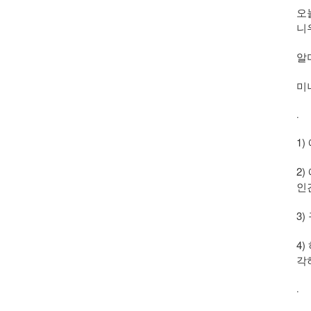
오
니
알
미
.
1
2
인
3
4
각
.