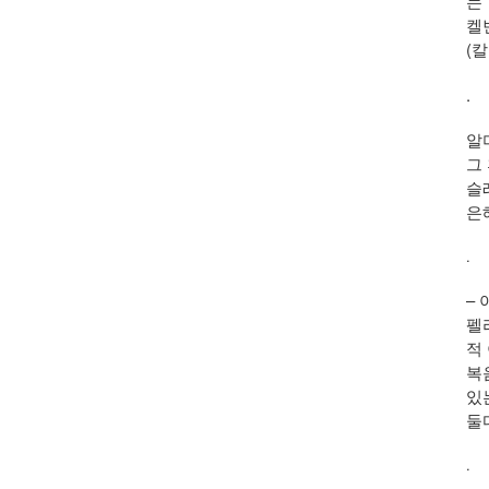
는
켈
(
.
알
그
슬
은
.
–
펠
적
복
있
둘
.