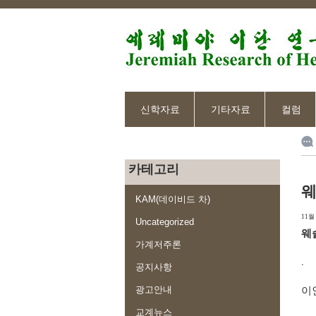
신학자료
기타자료
컬럼
카테고리
웨
KAM(데이비드 차)
11월 
Uncategorized
웨
가계저주론
.
공지사항
이
광고안내
교계뉴스