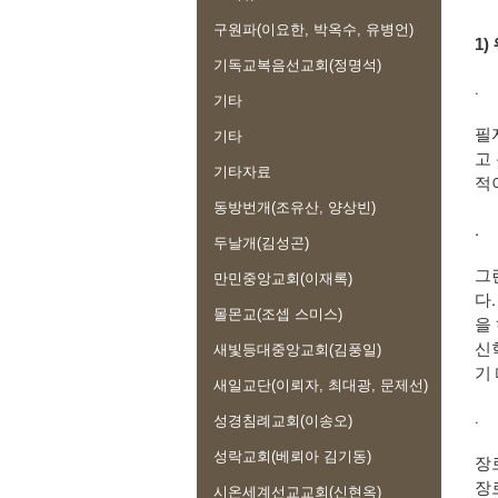
구원파(이요한, 박옥수, 유병언)
1
기독교복음선교회(정명석)
.
기타
필
기타
고
기타자료
적
동방번개(조유산, 양상빈)
.
두날개(김성곤)
그
만민중앙교회(이재록)
다
몰몬교(조셉 스미스)
을
신
새빛등대중앙교회(김풍일)
기
새일교단(이뢰자, 최대광, 문제선)
.
성경침례교회(이송오)
성락교회(베뢰아 김기동)
장
장
시온세계선교교회(신현옥)