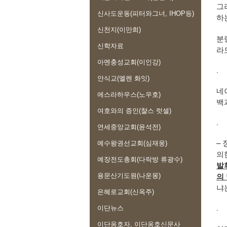
그
신사도운동(피터와그너, IHOP등)
하
신천지(이만희)
분
신학자료
라
아멘충성교회(이인강)
.
안식교(엘렌 화잇)
네
에스라하우스(노우호)
백
여호와의 증인(챨스 럿셀)
.
연세중앙교회(윤석전)
– 
예수왕권선교회(심재웅)
의
예장전도총회(다락방 류광수)
발
용문산기도원(나운몽)
의
냐
은혜로교회(신옥주)
.
이단뉴스
이단옹호자, 이단옹호신문사