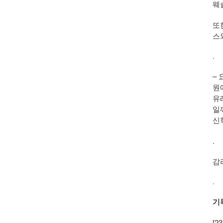
웨
또
스
.
–
원
유
일
신학
.
감
.
기
[2