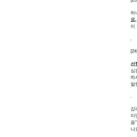
하
요,
이
.
[2
선
심
하
발
.
감
이
음
나