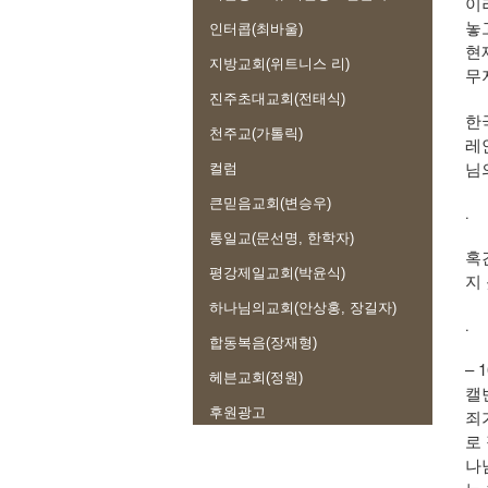
이
놓
인터콥(최바울)
현
지방교회(위트니스 리)
무
진주초대교회(전태식)
한
천주교(가톨릭)
레
님
컬럼
큰믿음교회(변승우)
.
통일교(문선명, 한학자)
혹
평강제일교회(박윤식)
지
하나님의교회(안상홍, 장길자)
.
합동복음(장재형)
–
헤븐교회(정원)
캘
후원광고
죄
로
나