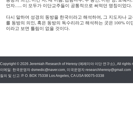
동방의 의인
,
이긴 자
,
새 이름
,
감람나무
,
두 증인
,
어린 양
,
보혜사
,
언자
…..
이 모두가 이단교주들이 공통적으로 써먹던 명칭이었다
.
다시 말하여 성경의 동방을 한국이라고 해석하여
,
그 지도자나 교
를 동방의 의인
,
혹은 동방의 독수리라고 해석하는 곳은
100%
이
이라고 보면 틀림이 없을 것이다
.
Copyright © 2026 Jeremiah Research of Heresy (예레미야 이단 연구소)., All rights r
이메일: 한국운영자 dsmedic@naver.com, 미국운영자 researchheresy@gmail.com
질의 및 신고: P. O. BOX 75338 Los Angeles, CA USA 90075-0338