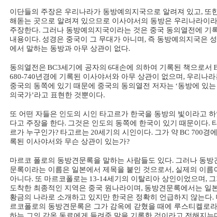
이단들의 주장은 우리나라가 동방예의지국으로 알려져 있고
,
또
해돋는 곳으로 알려져 있으므로 이사야서의 동방은 우리나라이
주장한다
.
그러나 동방예의지국이라는 것은 중국 동의열전에 기
내용이다
.
성경은 중국이 그 무대가 아니며
,
즉 동방예의지국은 
에서 말하는 동방과 아무 상관이 없다
.
동의열전은
BC3
세기에 공자의
6
대손에 의하여 기록된 책으로서
680-740
년경에 기록된 이사야서와 아무 상관이 없으며
,
우리나라
중국의 동쪽에 있기 때문에 중국의 동의열전 저자는
‘
동방에 있는
의국가
’
라고 표현한 것뿐이다
.
또 어떤 자들은 인도의 시인 타고르가 한국을 동방의 빛이라고 
다고 주장을 한다
.
그것은 인도의 동쪽에 한국이 있기 때문이다
.
르가 누구인가
?
타고르는
20
세기의 시인이다
.
그가 약
BC 700
경에
록된 이사야서와 무슨 상관이 있는가
?
마르코 폴로의 동방견문록을 말하는 사람들도 있다
.
그러나 동방
문록이라는 이름은 일본에서 제목을 붙인 것으로서
,
실제의 이름
아니다
.
또 마르코폴로는
13-14
세기의 이탈리아 상인이었으며
,
그
도착한 최종적인 지역은 중국 원나라이며
,
동방견문록에서는 일
황금의 나라로 소개하고 있지만 한국은 정확히 언급하지 않는다
.
르코폴로의 동방견문록은 그가 감옥에 갇혔을 때에 루스티켈로
하는 그의 감옥 동료에게 들려준 말을 기록한 것이라고 전해지는