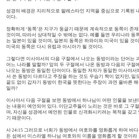
성경의 배경은 지리적으로 팔레스타인 지역을 중심으로 기록된 
이다
.
정확하게
‘
동쪽
’
은 지구가 둥글기 때문에 계속적으로 동쪽이 존
것이며
,
따라서 상대적일 수 밖에는 없다
.
예를 들면 우리나라 동
는 일본이 있을 것이며
,
일본의 동쪽은 하와이와 미국이 있을 것
미국의 동쪽은 다시 유럽과 아시아가 될 것이다
.
그렇다면 이사야서의 다음 구절에서 나오는 동방이라는 단어는 
어느 나라를 말할까
?
앞의 두 구절에서 나온 동방과 다음의 구절
나오는 동방은 동일한 단어이다
.
동일한 저자가 동일한 이사야서
서 쓴 동방이 다르다고 주장을 하는 것도 우습기 짝이 없지만
,
밑
끝도 없이 갑자기 동방이 한국을 뜻한다는 주장이 과연 올바른 
일까
?
이사야서 다음 구절을 보면 동방에서 하나님이 어떤 인물을 보낸
는 내용이 예언되어 있다
.
이단교주들이 노리는 것은 바로 그 구
며
,
자신을 성경에서 예언된 인물로 신격화시키려는 목적을 갖고 
기 때문이다
.
사
24:15
그러므로 너희가 동방에서 여호와를 영화롭게 하며 바다
든 섬에서 이스라엘 하나님 여호와의 이름을 영화롭게 할 것이라