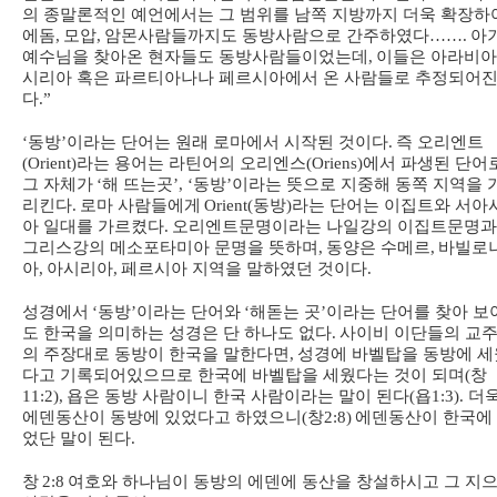
의 종말론적인 예언에서는 그 범위를 남쪽 지방까지 더욱 확장하
에돔
,
모압
,
암몬사람들까지도 동방사람으로 간주하였다
…….
아
예수님을 찾아온 현자들도 동방사람들이었는데
,
이들은 아라비
시리아 혹은 파르티아나나 페르시아에서 온 사람들로 추정되어
다
.”
‘
동방
’
이라는 단어는 원래 로마에서 시작된 것이다
.
즉 오리엔트
(Orient)
라는 용어는 라틴어의 오리엔스
(Oriens)
에서 파생된 단어
그 자체가
‘
해 뜨는곳
’, ‘
동방
’
이라는 뜻으로 지중해 동쪽 지역을 
리킨다
.
로마 사람들에게
Orient(
동방
)
라는 단어는 이집트와 서아
아 일대를 가르켰다
.
오리엔트문명이라는 나일강의 이집트문명과
그리스강의 메소포타미아 문명을 뜻하며
,
동양은 수메르
,
바빌로
아
,
아시리아
,
페르시아 지역을 말하였던 것이다
.
성경에서
‘
동방
’
이라는 단어와
‘
해돋는 곳
’
이라는 단어를 찾아 보
도 한국을 의미하는 성경은 단 하나도 없다
.
사이비 이단들의 교
의 주장대로 동방이 한국을 말한다면
,
성경에 바벨탑을 동방에 세
다고 기록되어있으므로 한국에 바벨탑을 세웠다는 것이 되며
(
창
11:2),
욥은 동방 사람이니 한국 사람이라는 말이 된다
(
욥
1:3).
더
에덴동산이 동방에 있었다고 하였으니
(
창
2:8)
에덴동산이 한국에
었단 말이 된다
.
창
2:8
여호와 하나님이 동방의 에덴에 동산을 창설하시고 그 지