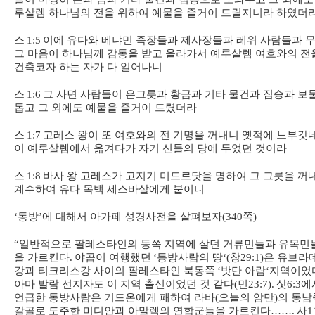
루살렘 하나님의 전을 위하여 예물을 즐거이 드릴지니라 하였더
스
1:5
이에 유다와 베냐민 족장들과 제사장들과 레위 사람들과 
그 마음이 하나님께 감동을 받고 올라가서 예루살렘 여호와의 전
건축코자 하는 자가 다 일어나니
스
1:6
그 사면 사람들이 은그릇과 황금과 기타 물건과 짐승과 보
돕고 그 외에도 예물을 즐거이 드렸더라
스
1:7
고레스 왕이 또 여호와의 전 기명을 꺼내니 옛적에 느부갓
이 예루살렘에서 옮겨다가 자기 신들의 당에 두었던 것이라
스
1:8
바사 왕 고레스가 고지기 미드르닷을 명하여 그 그릇을 꺼
계수하여 유다 목백 세스바살에게 붙이니
‘
동방
’
에 대해서 아가페 성경사전을 살펴보자
(340
쪽
)
“
일반적으로 팔레스타인의 동쪽 지역에 살던 거류민들과 유목민
을 가르킨다
.
야곱이 여행했던
‘
동방사람의 땅
‘(
창
29:1)
은 유브라
강과 티크리스강 사이의 팔레스타인 북동쪽
‘
밧단 아람
‘
지역이었
아마 발람 선지자도 이 지역 출신이었던 것 같다
(
민
23:7).
삿
6:3
에
언급한 동방사람은 기드온에게 패하여 라바
(
오늘의 암만
)
의 동남
갈골로 도주한 미디안과 아말렉의 연합군들을 가르킨다
…….
사
1