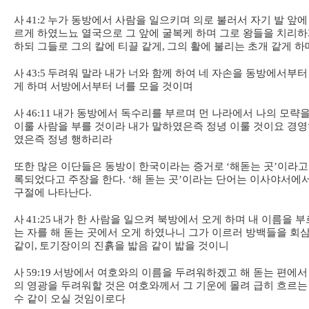
사
41:2
누가 동방에서 사람을 일으키며 의로 불러서 자기 발 앞에
르게 하였느뇨 열국으로 그 앞에 굴복케 하며 그로 왕들을 치리
하되 그들로 그의 칼에 티끌 같게
,
그의 활에 불리는 초개 같게 하
사
43:5
두려워 말라 내가 너와 함께 하여 네 자손을 동방에서부터
게 하며 서방에서부터 너를 모을 것이며
사
46:11
내가 동방에서 독수리를 부르며 먼 나라에서 나의 모략
이룰 사람을 부를 것이라 내가 말하였은즉 정녕 이룰 것이요 경
였은즉 정녕 행하리라
또한 많은 이단들은 동방이 한국이라는 증거로
‘
해돋는 곳
’
이라고
록되었다고 주장을 한다
. ‘
해 돋는 곳
’
이라는 단어는 이사야서에
구절에 나타난다
.
사
41:25
내가 한 사람을 일으켜 북방에서 오게 하며 내 이름을 부
는 자를 해 돋는 곳에서 오게 하였나니 그가 이르러 방백들을 회
같이
,
토기장이의 진흙을 밟음 같이 밟을 것이니
사
59:19
서방에서 여호와의 이름을 두려워하겠고 해 돋는 편에서
의 영광을 두려워할 것은 여호와께서 그 기운에 몰려 급히 흐르는
수 같이 오실 것임이로다