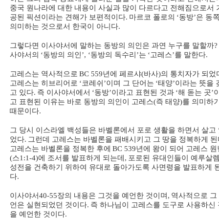
중국 원나라에 대한 내용이 사실과 많이 다르다고 전해짐으로서 
공된 픽션이라는 견해가 보편적이다
.
마르코 폴로의
‘
동방
’
은 동
의미하는 것으로서 한국이 아니다
.
그렇다면 이사야서에 말하는 동방의 의인은 과연 누구를 말할까
?
사야서의
‘
동방의 의인
’, ‘
동방의 독수리
’
는
‘
고레스
’
를 말한다
.
고레스는 역사적으로
BC 559
년에 페르샤
(
바사
)
의 통치자가 되었
고레스는 히브리어로
‘
코레쉬
’
이며 그 단어는
‘
태양
’
이라는 뜻을 
고 있다
.
즉 이사야서에서
‘
동방
’
이라고 표현된 것과
‘
해 돋는 곳
’
고 표현된 이유는 바로 동방의 의인이 고레스
(
즉 태양
)
를 의미하
때문이다
.
그 당시 이스라엘 백성들은 바벨론에서 포로 생활을 하면서 살고
었다
.
그런데 고레스는 바벨론을 패배시키고 그 땅을 정복하게 된
고레스는 바벨론을 정복한 후에
BC 539
년에 왕이 되어 고레스 원
(
스
1:1-4)
에 조서를 발표하게 되는데
,
포로된 유대인들이 예루살
성전을 건축하기 위하여 유대로 돌아가도록 사면령을 발표하게 
다
.
이사야서
40-55
장의 내용은 그것을 예언한 것이며
,
역사적으로 그
언은 실현되었던 것이다
.
즉 하나님이 고레스를 도구로 사용하신 
을 예언한 것이다
.