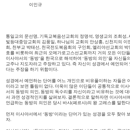
이인규
통일교의 문선명
,
기독교복음선교회의 정명석
,
영생교의 조희성
,
빛등대중앙교회의 김풍일
,
하나님의 교회의 안상홍
,
신천지의 이
희
,
천부교 박태선
,
천국전도복음회의 구인회
,
엘리야선교회의 박
호를 비롯하여 최근의 오메가로고스선교회까지 거의 모든 이단
이사야서의
‘
동방
’
을 한국으로 해석하여
‘
동방의 의인
’
을 자신들
교주나 지도자라고 주장하고 있다
.
즉 자신이 성경에서 예언되어 
다는 주장을 하기 위함이다
.
성경에서 예언하는 단어를 어느 개인으로 비유풀이하는 자들은 
이라고 보면 틀림이 없다
.
더욱이 많은 이단들이 공통적으로 이사
서의 동방의 의인
,
동방의 독수리를 자신이라고 비유하는 것에 대
서 과연 성경적인지를 살펴보자
.
결론적으로 말하자면 이사야서
언급하는 동방의 의인은 당시 바샤
(
페르샤
)
의 왕 고레스를 말한다
먼저 이사야서에서
‘
동방
’
이라는 단어가 있는 성경을 모두 찾아 
자
.