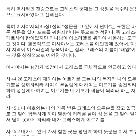
특히 역사적인 전승으로는 고레스의 군대는 그 상징을 독수리 문
으로 표시하였다고 전해진다
.
특히 이사야서의
45
장
1
절의
“
성문을 그 앞에서 연다
”
는 표현은 
론 성문을 열어 포로를 귀환시킨다는 뜻으로 해석한다
.
즉 고레스
페르샤의 왕이었지만 하나님이 이스라엘을 위하여 사용하신 도
던 것이다
.
결론적으로 이사야서는 고레스를 예언함에 있어서
,
페
샤 지역이 이스라엘의 동쪽이라는 점과 고레스의 이름이
‘
태양
’
이
는 것을 상징적으로 예언한 것이다
.
이사야서는
44
장과
45
장에서 고레스를 구체적으로 언급하고 있
사
44:28
고레스에 대하여는 이르기를 그는 나의 목자라 나의 모
기쁨을 성취하리라 하며 예루살렘에 대하여는 이르기를 중건되
하며 성전에 대하여는 이르기를 네 기초가 세움이 되리라 하는 
라
사
45:1
나 여호와는 나의 기름 받은 고레스의 오른손을 잡고 열
로 그 앞에 항복하게 하며 열왕의 허리를 풀며 성 문을 그 앞에 열
서 닫지 못하게 하리라 내가 고레스에게 이르기를
사
45:2
내가 네 앞서 가서 험한 곳을 평탄케 하며 놋문을 쳐서 부