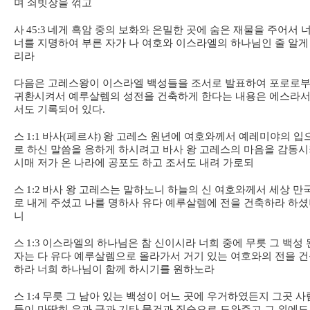
며 쇠빗장을 꺾고
사
45:3
네게 흑암 중의 보화와 은밀한 곳에 숨은 재물을 주어서 
너를 지명하여 부른 자가 나 여호와 이스라엘의 하나님인 줄 알게
리라
다음은 고레스왕이 이스라엘 백성들을 조서로 발표하여 포로로
귀환시켜서 예루살렘의 성전을 건축하게 한다는 내용은 에스라
서도 기록되어 있다
.
스
1:1
바사
(
페르샤
)
왕 고레스 원년에 여호와께서 예레미야의 입
로 하신 말씀을 응하게 하시려고 바사 왕 고레스의 마음을 감동
시매 저가 온 나라에 공포도 하고 조서도 내려 가로되
스
1:2
바사 왕 고레스는 말하노니 하늘의 신 여호와께서 세상 만
로 내게 주셨고 나를 명하사 유다 예루살렘에 전을 건축하라 하
니
스
1:3
이스라엘의 하나님은 참 신이시라 너희 중에 무릇 그 백성 
자는 다 유다 예루살렘으로 올라가서 거기 있는 여호와의 전을 
하라 너희 하나님이 함께 하시기를 원하노라
스
1:4
무릇 그 남아 있는 백성이 어느 곳에 우거하였든지 그곳 사
들이 마땅히 은과 금과 기타 물건과 짐승으로 도와주고 그 외에도