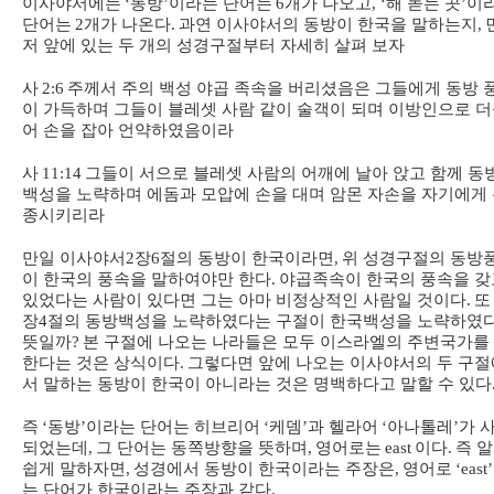
이사야서에는
‘
동방
’
이라는 단어는
6
개가 나오고
, ‘
해 돋는 곳
’
이
단어는
2
개가 나온다
.
과연 이사야서의 동방이 한국을 말하는지
,
저 앞에 있는 두 개의 성경구절부터 자세히 살펴 보자
사
2:6
주께서 주의 백성 야곱 족속을 버리셨음은 그들에게 동방 
이 가득하며 그들이 블레셋 사람 같이 술객이 되며 이방인으로 
어 손을 잡아 언약하였음이라
사
11:14
그들이 서으로 블레셋 사람의 어깨에 날아 앉고 함께 동
백성을 노략하며 에돔과 모압에 손을 대며 암몬 자손을 자기에게
종시키리라
만일 이사야서
2
장
6
절의 동방이 한국이라면
,
위 성경구절의 동방
이 한국의 풍속을 말하여야만 한다
.
야곱족속이 한국의 풍속을 갖
있었다는 사람이 있다면 그는 아마 비정상적인 사람일 것이다
.
또
장
4
절의 동방백성을 노략하였다는 구절이 한국백성을 노략하였
뜻일까
?
본 구절에 나오는 나라들은 모두 이스라엘의 주변국가를
한다는 것은 상식이다
.
그렇다면 앞에 나오는 이사야서의 두 구절
서 말하는 동방이 한국이 아니라는 것은 명백하다고 말할 수 있다
즉
‘
동방
’
이라는 단어는 히브리어
‘
케뎀
’
과 헬라어
‘
아나톨레
’
가 
되었는데
,
그 단어는 동쪽방향을 뜻하며
,
영어로는
east
이다
.
즉 
쉽게 말하자면
,
성경에서 동방이 한국이라는 주장은
,
영어로
‘east’
는 단어가 한국이라는 주장과 같다
.