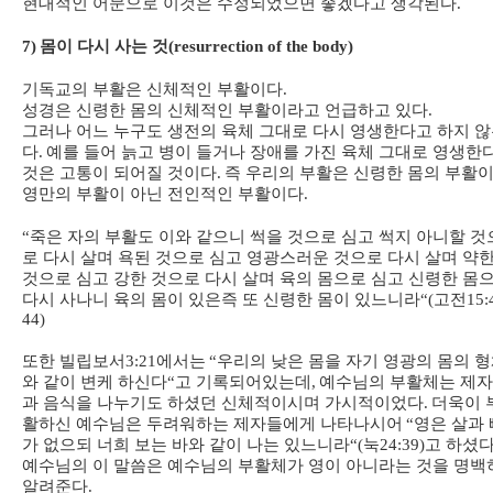
현대적인 어문으로 이것은 수정되었으면 좋겠다고 생각된다
.
7)
몸이 다시 사는 것
(resurrection of the body)
기독교의 부활은 신체적인 부활이다
.
성경은 신령한 몸의 신체적인 부활이라고 언급하고 있다
.
그러나 어느 누구도 생전의 육체 그대로 다시 영생한다고 하지 
다
.
예를 들어 늙고 병이 들거나 장애를 가진 육체 그대로 영생한
것은 고통이 되어질 것이다
.
즉 우리의 부활은 신령한 몸의 부활
영만의 부활이 아닌 전인적인 부활이다
.
“
죽은 자의 부활도 이와 같으니 썩을 것으로 심고 썩지 아니할 것
로 다시 살며 욕된 것으로 심고 영광스러운 것으로 다시 살며 약
것으로 심고 강한 것으로 다시 살며 육의 몸으로 심고 신령한 몸
다시 사나니 육의 몸이 있은즉 또 신령한 몸이 있느니라
“(
고전
15:
44)
또한 빌립보서
3:21
에서는
“
우리의 낮은 몸을 자기 영광의 몸의 
와 같이 변케 하신다
“
고 기록되어있는데
,
예수님의 부활체는 제
과 음식을 나누기도 하셨던 신체적이시며 가시적이었다
.
더욱이 
활하신 예수님은 두려워하는 제자들에게 나타나시어
“
영은 살과 
가 없으되 너희 보는 바와 같이 나는 있느니라
“(
눅
24:39)
고 하셨
예수님의 이 말씀은 예수님의 부활체가 영이 아니라는 것을 명백
알려준다
.