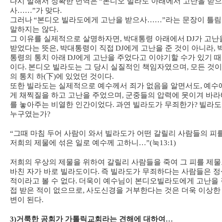
다시 말해서 정확한 번역은
“
본디오 빌라도 아래에서 고난을 받으
사
……”
가 맞다
.
그러나
“
본디오 빌라도에게 고난을 받으사
……”
라는 문장이 틀
말하지는 않다
.
그 이유를 실제적으로 살명하자면
,
박대통령 아래에서
DJ
가 고난
받었다는 뜻은
,
박대통령이 직접
DJ
에게 고난을 준 것이 아니라
,
통령의 통치 아래
DJ
에게 고난을 주었다고 이야기할 수가 있기 
이다
.
본디오 빌라도는 그 당시 실질적인 책임자였으며
,
모든 것이
의 통치 하
(
下
)
에 있었던 것이다
.
또한 빌라도는 실제적으로 예수께서 죄가 없음을 알면서도
,
예수
게 채찍질을 하고 고난을 주었으며
,
군중들의 압력에 못이겨 바라
를 놓아주는 비열한 인간이었다
.
과연 빌라도가 무죄한가
?
빌라도
누구였는가
?
“
그때 마침 두어 사람이 와서 빌라도가 어떤 갈릴리 사람들의 피
저희의 제물에 섞은 일로 예수께 고하니
…”(
눅
13:1)
저희의 우상의 제물을 위하여 갈릴리 사람들을 죽여 그 피를 제
바친 자가 바로 빌라도이다
.
즉 빌라도가 무죄하다는 사람들은 정
적이라고 볼 수 없다
.
더욱이 예수님이 본디오빌라도에게 고난을 
접 받은 적이 없으므로
,
사도신경을 거부한다는 것은 더욱 이상한
변이 된다
.
3)
거룩한 공회가 가톨릭교회라는 견해에 대하여
…