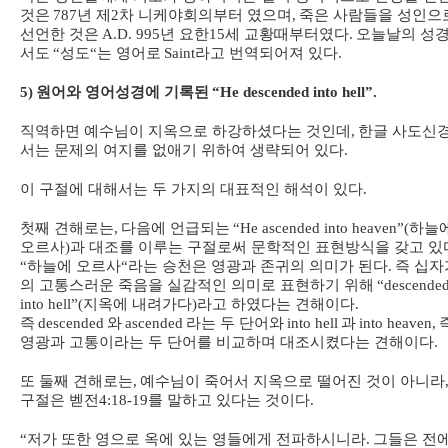
것은
787
년 제
2
차 니케야회의부터 였으며
,
죽은 사람들을 성인으
선언한 것은
A.D. 995
년 요한
15
세 교황때부터였다
.
오늘날의 성
서도
“
성도
“
는 영어로
Saint
라고 번역되어져 있다
.
5)
원어와 영어성경에 기록된
“He descended into hell”.
직역하면 예수님이 지옥으로 하강하셨다는 것인데
,
한글 사도신
서는 문제의 여지를 없애기 위하여 생략되어 있다
.
이 구절에 대해서는 두 가지의 대표적인 해석이 있다
.
첫째 견해로는
,
다음에 언급되는
“He ascended into heaven”(
하늘
오르사
)
과 대조를 이루는 구절로써 문학적인 표현방식을 갖고 있
“
하늘에 오르사
“
라는 승천은 영광과 존귀의 의미가 된다
.
즉 십자
의 고통스러운 죽음을 실감적인 의미로 표현하기 위해
“descende
into hell”(
지옥에 내려가다
)
라고 하였다는 견해이다
.
즉
descended
와
ascended
라는 두 단어와
into hell
과
into heaven,
영광과 고통이라는 두 단어를 비교하며 대조시켰다는 견해이다
.
또 둘째 견해로는
,
예수님이 죽어서 지옥으로 떨어진 것이 아니라
구절은 벧전
4:18-19
를 말하고 있다는 것이다
.
“
저가 또한 영으로 옥에 있는 영들에게 전파하시니라
.
그들은 전