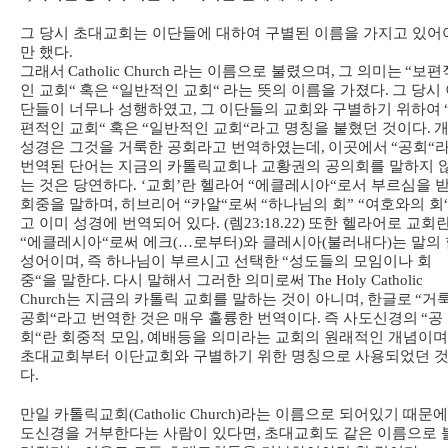
그 당시 초대교회는 이단들에 대하여 구별된 이름을 가지고 있어
만 했다
.
그래서
Catholic Church
라는 이름으로 불렸으며
,
그 의미는
“
보편
인 교회
“
혹은
“
일반적인 교회
“
라는 뜻의 이름을 가졌다
.
그 당시
단들이 너무나 성행하였고
,
그 이단들의 교회와 구별하기 위하여
편적인 교회
“
혹은
“
일반적인 교회
“
라고 명칭을 붙혔던 것이다
.
성경은 그것을 거룩한 공회라고 번역하였는데
,
이곳에서
“
공회
“
번역된 단어는 지금의 카톨릭교회나 교황권의 공의회를 말하지 
는 것은 당연하다
. ‘
교회
’
란 헬라어
“
에클레시아
“
로서 부르심을 
회중을 말하며
,
히브리어
“
카알
“
로써
“
하나님의 회
” “
여호와의 회
고 이미 성경에 번역되어 있다
. (
렘
23:18.22)
또한 헬라어로 교회
“
에클레시아
“
로써 에크
(…
로부터
)
와 클레시아
(
불러내다
)
는 말의
성어이며
,
즉 하나님이 부르시고 선택한
“
성도들의 모임이나 회
중
“
을 말한다
.
다시 말해서 그러한 의미로써
The Holy Catholic
Church
는 지금의 카톨릭 교회를 말하는 것이 아니며
,
한글로
“
거
공회
“
라고 번역한 것은 매우 훌륭한 번역이다
.
즉 사도신경의
“
공
회
“
란 회중적 모임
,
예배등을 의미라는 교회의 원래적인 개념이며
초대교회부터 이단교회와 구별하기 위한 명칭으로 사용되었던 
다
.
만일 카톨릭교회
(Catholic Church)
라는 이름으로 되어있기 때문에
도신경을 거부한다는 사람이 있다면
,
초대교회도 같은 이름으로 