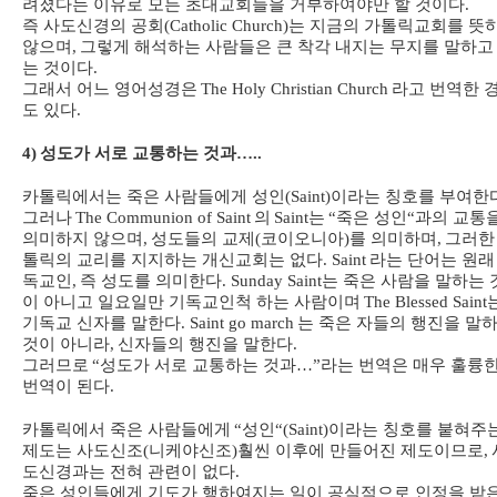
려졌다는 이유로 모든 초대교회들을 거부하여야만 할 것이다
.
즉 사도신경의 공회
(Catholic Church)
는 지금의 가톨릭교회를 뜻
않으며
,
그렇게 해석하는 사람들은 큰 착각 내지는 무지를 말하고
는 것이다
.
그래서 어느 영어성경은
The Holy Christian Church
라고 번역한 
도 있다
.
4)
성도가 서로 교통하는 것과
…..
카톨릭에서는 죽은 사람들에게 성인
(Saint)
이라는 칭호를 부여한
그러나
The Communion of Saint
의
Saint
는
“
죽은 성인
“
과의 교통
의미하지 않으며
,
성도들의 교제
(
코이오니아
)
를 의미하며
,
그러한
톨릭의 교리를 지지하는 개신교회는 없다
. Saint
라는 단어는 원래
독교인
,
즉 성도를 의미한다
. Sunday Saint
는 죽은 사람을 말하는 
이 아니고 일요일만 기독교인척 하는 사람이며
The Blessed Saint
기독교 신자를 말한다
. Saint go march
는 죽은 자들의 행진을 말
것이 아니라
,
신자들의 행진을 말한다
.
그러므로
“
성도가 서로 교통하는 것과
…”
라는 번역은 매우 훌륭
번역이 된다
.
카톨릭에서 죽은 사람들에게
“
성인
“(Saint)
이라는 칭호를 붙혀주
제도는 사도신조
(
니케야신조
)
훨씬 이후에 만들어진 제도이므로
,
도신경과는 전혀 관련이 없다
.
죽은 성인들에게 기도가 행하여지는 일이 공식적으로 인정을 받