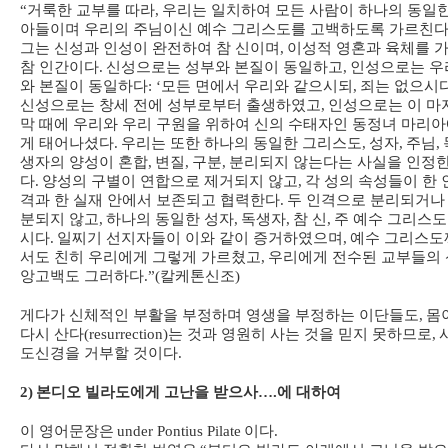
“
거룩한 교부를 따라
,
우리는 일치하여 모든 사람이 하나의 동일
아들이며 우리의 주님이신 예수 그리스도를 고백하도록 가르친
그는 신성과 인성이 완전하여 참 신이며
,
이성적 영혼과 육체를 
참 인간이다
.
신성으로는 성부와 본질이 동일하고
,
인성으로는 우
와 본질이 동일하다
: ‘
모든 면에서 우리와 같으시되
,
죄는 없으시
신성으로는 창세 전에 성부로부터 출생하였고
,
인성으로는 이 마
막 때에 우리와 우리 구원을 위하여 신의 수태자인 동정녀 마리
게 태어나셨다
.
우리는 또한 하나의 동일한 그리스도
,
성자
,
주님
,
생자의 양성이 혼합
,
변질
,
구분
,
분리되지 않는다는 사실을 인정
다
.
양성의 구별이 연합으로 제거되지 않고
,
각 성의 속성들이 한 
격과 한 실재 안에서 보존되고 협력한다
.
두 인격으로 분리되거나
분되지 않고
,
하나의 동일한 성자
,
독생자
,
참 신
,
주 예수 그리스
시다
.
일찌기 선지자들이 이와 같이 증거하였으며
,
예수 그리스도
서도 친히 우리에게 그렇게 가르쳤고
,
우리에게 전수된 교부들의 
앙고백도 그러하다
.”(
칼케톤신조
)
게다가 신체적인 부활을 부정하며 영생을 부정하는 이단들도
,
몸
다시 산다
(resurrection)
는 것과 영원히 사는 것을 믿지 못하므로
,
도신경을 거부할 것이다
.
2)
본디오 빌라도에게 고난을 받으사
….
에 대하여
이 영어문장은
under Pontius Pilate
이다
.