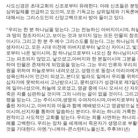
사도신경은 초대교회의 신조로부터 유래한다
.
아래 신조들은 분
삼위일체를 언급하고 있으며
,
모든 기독교는 삼위일체와 기독론
대해서는 그리스도인의 신앙고백으로서 받아 들이고 있다
.
“
우리는 한 분 하나님을 믿는다
.
그는 전능하신 아버지이시며
,
하
과 땅의 창조자이시고
,
보이는 것과 보이지 않는 모든 만물의 창
이시다
.
그리고 한 분 주 예수 그리스도를 믿는다
.
그는 하나님의 
생자이시고
,
모든 시대 이전에 아버지로부터 낳으신 자이시고
,
빛
로부터 나온 빛이시며
,
참 하나님으로부터 나오신 참 하나님이시
그는 피조되지 않았고
,
낳으셨고
,
아버지와 한 본질이시며 그분을 
하여 만물은 존재하게 되었음을 믿는다
.
그는 우리 인류와 우리의
원을 위하여 하늘로부터 내려오셨고
,
성령으로 동정녀 마리아에
성육신하시어 인간이 되셨고
,
본디오 빌라도 밑에서 우리를 위하
십자가에 못박히셔서 고난받으시고
,
묻히셨다가 성경대로 제
3
일
에 일어나셨으며
,
하늘에 오르셨고
,
영광 중에 다시 오셔서 산 자
죽은 자를 심판하실 것이며 그의 나라는 끝이 없을 것이다
.
그리고
령을 믿는다
.
그는 주이시며
,
생명의 수여자이시며
,
아버지로부터 
출된 자이시고
,
아버지와 아들과 함께 예배받으시고 영광받으실 
이시며
,
선지자를 통하여 말씀하신 분이다
.
우리는 하나의 거룩한 
편적이고 사도적인 교회를 믿는다
.
우리는 죄를 사면하는 하나의 
례를 고백한다
.
우리는 장차 올 세계에서 죽은자가 생명으로 부활
것을 기대한다
.
아멘
.”(
니케야
–
콘스탄티노플신조
,
주후
381
년
)