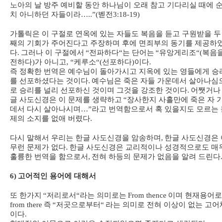
노아의 날 방주 예비할 동안 하나님이 오래 참고 기다리실 때에 
치 아니하던 자들이라
…..”(
벧전
3:18-19)
가톨릭은 이 구절로 연옥에 있는 자들도 복음을 듣고 구원받을 두
째의 기회가 주어진다고 주장하며 후에 면죄부의 동기를 제공하
다
.
그러나 이 구절에서
“
전파하다
“
는 단어는
“
유앙게리조
“(
복음
전하다
)
가 아니고
, “
케루소
“(
선포하다
)
이다
.
즉 정확한 번역은 예수님이 돌아가시고 지옥에 있는 영들에게 승
를 선포하셨다는 것이다
.
예수님은 죽은 자들 가운데서 살아나심
로 승리를 널리 선포하신 것이며 그것을 강조한 것이다
.
어쨋거나
글 사도신경은 이 문제를 생략하고
“
장사한지 사흘만에 죽은 자 
데서 다시 살아나시며
…”
라고 번역함으로서 혹 있을지도 모르는 
제의 소지를 없애 버렸다
.
다시 말해서 우리는 한글 사도신경을 암송하며
,
한글 사도신경은 
무런 문제가 없다
.
한글 사도신경은 교리적이나 성경적으로도 매
훌륭한 번역을 함으로서
,
전혀 하등의 문제가 없음을 알려 드린다
6)
고어적인 용어에 대해서
또 한가지
“
저리로서
“
라는 의미로는
From thence
이며 현재용어
from there
즉
“
저곳으로부터
“
라는 의미로 전혀 이상이 없는 고어
이다
.