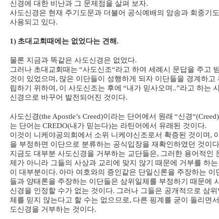
신경에 대한 비난과 그 문제점을 살펴 보자
.
사도신경은 현재 주기도문과 더불어 공식예배의 암송과 회중기
사용되고 있다
.
1)
초대교회때에는 없었다는 견해
.
물론 지금과 똑같은 사도신경은 없었다
.
그러나 초대교회때는
“
사도신조
“
라고 하여 세례시 문답을 주고 
것이 있었으며
,
많은 이단들이 성행하게 되자 이단들을 경계하고 
립하기 위하여
,
이 사도신조는 후에
“
내가 믿사오며
..”
라고 하는 
신경으로 바꾸어 발전되어진 것이다
.
사도신경
(the Apostle’s Creed)
이라는 단어에서 원래
“
신경
“(Creed)
는 단어는
CREDO(
내가 믿는다
)
는 라틴어에서 유래된 것이다
.
이것이 니케야공의회에서 소위 니케야신조로서 확증된 것이며
,
을 부정하면 이단으로 분류하는 공식입장을 재확인하였던 것이
지금도 대부분 사도신경을 거부하는 교단들은
,
그러한 용어적인 
제가 아니라 그들의 사상과 교리에 맞지 않기 때문에 거부를 하는
이 대부분이다
.
아마 여호와의 증인같은 단일신론을 주장하는 이
들과 양태론을 주장하는 이단들은 삼위일체를 부정하기 때문에 
신경을 인정할 수가 없는 것이다
.
그러나 그들은 공개적으로 삼위
체를 믿지 않는다고 할 수는 없으므로
,
다른 핑계를 굳이 돌리면서
도신경을 거부하는 것이다
.