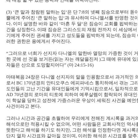
에 대항 할 수 있는 능력과 인내를 허락하신다
.
(3) ‘
큰 말과 참람된 말하는 입
‘
은 단
7:8
의 넷째 짐승으로부터 돋
뿔에게 주어진
‘
큰 말하는 입
‘
과 유사하며 다니엘서를 반영한 것
다
.
이미 설명한 바와 같이
‘
마흔 두 달
‘
은 짐승이 교회를 핍박하는
간을 상징한다
.
이때 짐승은 그리스도의 재림 전까지 이 세상에서
기에게 주어진 권세를 가지고 성도들을 핍박하게 되는데
,
짐승의 
러한 권한은 용에게서 주어진다
.
“
그러므로 너희가 선지자 다니엘의 말한바 멸망의 가증한 것이 
한 곳에 선 것을 보거든
(
읽는 자는 깨달을진저
)
그 때에 유대에 있
자들은 산으로 도망할지어다
” (
마
24:15-16)
마태복음
24
장은 다니엘 선지자의 말을 인용함으로서 과거적인 
로서
BC 170
년경의 안티오쿠스 에피파네스 통치하에서 겪는 그
도인들의 고난 기간을 유대인들에게 기억시킴으로서
,
일차적으로
AD 70
년경의 로마의 티토에 의하여 예루살렘이 함락되어 유대
이 학살을 당하고 성전에 가증스러운 우상이 세워진 사건을 예언
사건이라고 본다
.
그러나 시간과 공간을 초월하여 우리에게 전해진 계시록을 과거
해석으로만 적용시킬 수 없으며
,
어떤 사람들은 교회사적인 역사
뜻한다고 해석을 하기도 하지만
,
그런 해석을 인정한다면 계시록
단지 열차 시간표와 같아질 것이며
,
이러한 해석은 시간표를 맞추