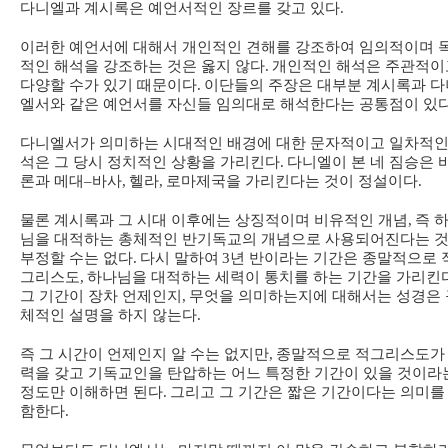
다니엘과 계시록은 예언서적인 장르를 갖고 있다
.
이러한 예언서에 대해서 개인적인 견해를 강조하여 임의적이며 
적인 해석을 강조하는 것은 옳지 않다
.
개인적인 해석은 주관적이
다양할 수가 있기 때문이다
.
이단들의 주장은 대부분 계시록과 다
엘서와 같은 예언서를 자신들 임의대로 해석한다는 공통점이 있
다니엘서가 의미하는 시대적인 배경에 대한 문자적이고 일차적인
석은 그 당시 정치적인 상황을 가리킨다
.
다니엘이 본 네 짐승은 
론과 메대
–
바사
,
헬라
,
로마제국을 가리킨다는 것이 정설이다
.
물론 계시록과 그 시대 이후에는 상징적이며 비유적인 개념
,
즉 
님을 대적하는 총체적인 반기독교의 개념으로 사용되어진다는 
부정할 수는 없다
.
다시 말하여
3
년 반이라는 기간은 종말적으로 
그리스도
,
하나님을 대적하는 세력이 통치를 하는 기간을 가리킨
그 기간이 장차 언제인지
,
무엇을 의미하는지에 대해서는 성경은 
체적인 설명을 하지 않는다
.
즉 그 시간이 언제인지 알 수는 없지만
,
종말적으로 적그리스도가
력을 갖고 기독교인을 탄압하는 어느 특정한 기간이 있을 것이라
정도만 이해하면 된다
.
그리고 그 기간은 짧은 기간이다는 의미를
함한다
.