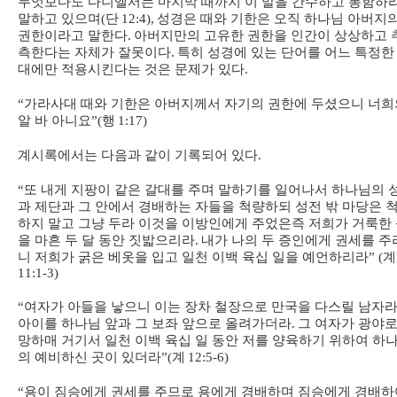
무엇보다도 다니엘서는 마지막 때까지 이 말을 간수하고 봉함하
말하고 있으며
(
단
12:4),
성경은 때와 기한은 오직 하나님 아버지
권한이라고 말한다
.
아버지만의 고유한 권한을 인간이 상상하고 
측한다는 자체가 잘못이다
.
특히 성경에 있는 단어를 어느 특정한
대에만 적용시킨다는 것은 문제가 있다
.
“
가라사대 때와 기한은 아버지께서 자기의 권한에 두셨으니 너희
알 바 아니요
”(
행
1:17)
계시록에서는 다음과 같이 기록되어 있다
.
“
또 내게 지팡이 같은 갈대를 주며 말하기를 일어나서 하나님의 
과 제단과 그 안에서 경배하는 자들을 척량하되 성전 밖 마당은 
하지 말고 그냥 두라 이것을 이방인에게 주었은즉 저희가 거룩한
을 마흔 두 달 동안 짓밟으리라
.
내가 나의 두 증인에게 권세를 주
니 저희가 굵은 베옷을 입고 일천 이백 육십 일을 예언하리라
” (
계
11:1-3)
“
여자가 아들을 낳으니 이는 장차 철장으로 만국을 다스릴 남자라
아이를 하나님 앞과 그 보좌 앞으로 올려가더라
.
그 여자가 광야로
망하매 거기서 일천 이백 육십 일 동안 저를 양육하기 위하여 하
의 예비하신 곳이 있더라
”(
계
12:5-6)
“
용이 짐승에게 권세를 주므로 용에게 경배하며 짐승에게 경배하