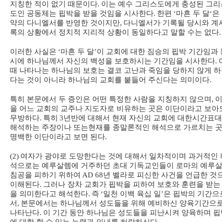
지칭한 적이 없기 때문이다
.
이는 예수 그리스도에게 충성된 그리
도인 공동체는 핍박을 받을 것임을 시사한다
.
한편
‘
마흔 두 달
‘
은
약의 다니엘서를 반영한 것이지만
,
다니엘서가 기록될 당시와 계
록의 상황에서 정치적 지리적 상황이 동일하다고 말할 수는 없다
.
이러한 사실은
‘
마흔 두 달
’
이 교회에 대한 짐승의 핍박 기간임과 
시에 하나님께서 자신의 백성을 보호하시는 기간임을 시사한다
.
때 나타나는 하나님의 보호는 결코 고난과 죽임을 당하지 않게 
다는 것이 아니라 하나님의 교회를 붙들어 주신다는 의미이다
.
특히 본문에서 두 증인은 어떤 특정한 사람을 지칭하지 않으며
,
을 어느 교회의 교주나 지도자로 비유하는 곳은 이단이라고 보아
무방하다
.
특히
3
년반에 대해서 현재 자신의 교회에 대한
시간표대
해석하는 주장이나 또는
현재를 종말론적인 해석으로 가르치는 
명백한 이단이라고 보면 된다
.
(2)
여자가 광야로 도망한다는 것에 대해서 일차적이며 과거적인 
석으로는 예루살렘에 거주하던 초대 기독교인들이 로마의 예루
침공을 피하기 위하여
AD 68
년 벨라로 피신한 사건을 언급한 것
이해된다
.
그러나 장차 교회가 핍박을 피하여 보호와 훈련을 받는
을 의미한다고 해석한다
.
즉
‘
일천 이백 육십 일
’
은 핍박의 기간으
서
,
본문에서는 하나님께서 성도들을 위해 예비하신 양육기간으
나타난다
.
이 기간 동안 하나님은 성도들을 피난시켜 양육하며 핍