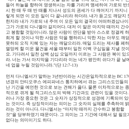
들어 하늘을 향하여 영생하시는 자를 가리켜 맹세하여 가로되 반
시 한 때 두 때 반 때를 지나서 성도의 권세가 다 깨어지기 까지니
렇게 되면 이 모든 일이 다 끝나리라 하더라
.
내가 듣고도 깨닫지 
한지라 내가 가로되 내 주여 이 모든 일의 결국이 어떠하겠삽나
그가 가로되 다니엘아 갈지어다
.
대저 이 말은 마지막 때까지 간
고 봉함할 것임이니라
.
많은 사람이 연단을 받아 스스로 정결케 
희게 할 것이나 악한 사람은 악을 행하리니 악한 자는 아무도 깨
못하되 오직 지혜 있는 자는 깨달으리라
.
매일 드리는 제사를 폐
멸망케 할 미운 물건을 세울 때부터 일천 이백 구십일을 지낼 것
요
.
기다려서 일천 삼백 삼십 오일까지 이르는 그 사람은 복이 있
라
.
너는 가서 마지막을 기다리라 이는 네가 평안히 쉬다가 끝 날
네 업을 누릴 것임이니라
.”(
단
12:7-13)
먼저 다니엘서가 말하는
3
년반이라는 시간은
일차적으로는
BC 17
년경의 안티오쿠스 에피파네스 통치하에서 겪는 그리스도인들의
난 기간을 예언한 것으로 보는 견해가 옳다
.
물론 이차적으로는 
적으로 겪게 될 적그리스도의 박해 기간과도 관련이 있을 것이다
.
러나 가장 중요한 것은 그 숫자가 상징적으로 성경에 기록되어 
는 것이다
.
즉 상징적이라는 의미는 그 숫자의 실체를 추측하여 
라는 것이 아니다
.
다니엘서는
“
마지막 때까지 간수하고 봉함할
것
”
을 당부하였기 때문이다
.
그 의미는 그 기간에 대해서 알 필요
없다는 의미이기도 하다
.