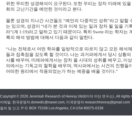
위한 무리한 성경해석이 요구된다
.
또한 우리는 장차 미래에 있을
회의 고난기간을 예언한 것이라고 본다
.
물론 성경의 지나간 사건들도
“
예언의 다중적인 성취
”
라고 말할 
는 있으며
,
성경이
“
네가 본 것과 이제 있는 일과 장차 될 일을 기
라
”(
계
1:19)
라고 말하고 있기 때문이다
.
특히
Swete
라는 학자는 
록의 해석 방법에 대해서 다음과 같이 말한다
.
“
나는 전체로서 어떤 학파를 일방적으로 따르지 않고 모든 해석
들과 접촉점을 갖도록 할 것이다
.
나는 과거파에게서 당시 상황의
사를 배우며
,
미래파에게서는 장차 올 시대의 성취를 배우고
,
이상
의에서는 기독교의 철학을 배우며
,
역사파에서는 사건의 진행들
어떠한 원리에서 적용되었는가 하는 예증을 배울 것이다
.”
Copyright © 2026 Jeremiah Research of Heresy (예레미야 이단 연구소)., All rights r
이메일: 한국운영자 dsmedic@naver.com, 미국운영자 researchheresy@gmail.com
질의 및 신고: P. O. BOX 75338 Los Angeles, CA USA 90075-0338