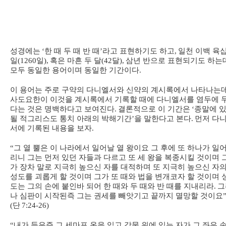
성경에는
‘
한 때 두 때 반 때
’
라고 표현하기도 하고
,
일천 이백 육
일
(1260
일
),
혹은 마흔 두 달
(42
달
),
삼년 반으로 표현되기도 하는
모두 동일한 용어이며 동일한 기간이다
.
이 용어는 주로 구약의 다니엘서와 신약의 계시록에서 나타나는
사도요한이 이것을 계시록에서 기록할 때에 다니엘서를 염두에 
다는 것은 명백하다고 보여진다
.
결론적으로 이 기간은
‘
종말에 
될 적그리스도 통치 아래의 박해기간
’
을 말한다고 본다
.
먼저 다
서에 기록된 내용을 보자
.
“
그 열 뿔은 이 나라에서 일어날 열 왕이요 그 후에 또 하나가 일
리니 그는 먼저 있던 자들과 다르고 또 세 왕을 복종시킬 것이며 
가 장차 말로 지극히 높으신 자를 대적하며 또 지극히 높으신 자
성도를 괴롭게 할 것이며 그가 또 때와 법을 변개코자 할 것이며 
도는 그의 손에 붙인바 되어 한 때와 두 때와 반 때를 지내리라
.
그
나 심판이 시작된즉 그는 권세를 빼앗기고 끝까지 멸망할 것이요
(
단
7:24-26)
“
내가 들은즉 그 세마포 옷을 입고 강물 위에 있는 자가 그 좌우 