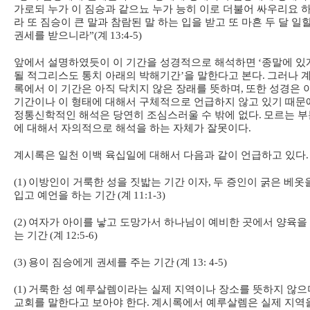
가로되 누가 이 짐승과 같으뇨 누가 능히 이로 더불어 싸우리요 
라 또 짐승이 큰 말과 참람된 말 하는 입을 받고 또 마흔 두 달 일
권세를 받으니라
”(
계
13:4-5)
앞에서 설명하였듯이 이 기간을 성경적으로 해석하면
‘
종말에 있
될 적그리스도 통치 아래의 박해기간
’
을 말한다고 본다
.
그러나 
록에서 이 기간은 아직 닥치지 않은 장래를 뜻하며
,
또한 성경은 
기간이나 이 형태에 대해서 구체적으로 언급하지 않고 있기 때문
정통신학적인 해석은 당연히 조심스러울 수 밖에 없다
.
모르는 부
에 대해서 자의적으로 해석을 하는 자체가 잘못이다
.
계시록은 일천 이백 육십일에 대해서 다음과 같이 언급하고 있다
.
(1)
이방인이 거룩한 성을 짓밟는 기간 이자
,
두 증인이 굵은 베옷
입고 예언을 하는 기간
(
계
11:1-3)
(2)
여자가 아이를 낳고 도망가서 하나님이 예비한 곳에서 양육을
는 기간
(
계
12:5-6)
(3)
용이 짐승에게 권세를 주는 기간
(
계
13: 4-5)
(1)
거룩한 성 예루살렘이라는 실제 지역이나 장소를 뜻하지 않으
교회를 말한다고 보아야 한다
.
계시록에서 예루살렘은 실제 지역