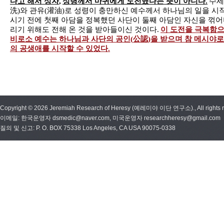
다고 해서 성자
,
성령께서 마귀에게 도전했다는 뜻이 아니다
.
수세
洗
)
와 관유
(
灌油
)
로 성령이 충만하신 예수께서 하나님의 일을 시
시기 전에 첫째 아담을 정복했던 사단이 둘째 아담인 자신을 꺾
리기 위해도 전해 온 것을 받아들이신 것이다
.
이 도전을 극복함
비로소 예수는 하나님과 사단의 공인
(
公認
)
을 받으며 참 메시야
의 공생애를 시작할 수 있었다
.
Copyright © 2026 Jeremiah Research of Heresy (예레미야 이단 연구소)., All rights r
이메일: 한국운영자 dsmedic@naver.com, 미국운영자 researchheresy@gmail.com
질의 및 신고: P. O. BOX 75338 Los Angeles, CA USA 90075-0338