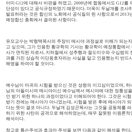
이미
G12
에 대해서 비판을 하였고
, 2008
년에 합동에서도
G12
를 
단성이 있다고 공식규정하였기 때문이다
.
더욱이 두날개를 조사
발표하라는 것은 합신의 노회에서 공식질의 된 사항으로서
2013
예장합신 총회에서 결의된 사항이다
.
유모교수는 박형택목사의 주장이 메시야 과정설로 이해가 되는지
고 싶으며
,
그가 인용한 황규학의 기사는 황규학이 예장통합에서 
사가 면직된 자로서
,
지하철에서 성추행과 절도미수와 수십범의 
과를 가진 상습적 이단옹호자라는 사실을 알고 인용했는지 반드
해명을 하여야 할 것이다
.
예수님이 마귀의 시험을 받으신 것은 성령의 이끄심이었으며, 하
님의 아들이시며 메시야이신 예수님께서 메시야에 대한 정통성을
인 받기 위한 하나의 과정이었다고 이해되어야 한다. 그것은 시
받기 전에는 메시야가 아니었는데, 시험을 받은 후에 메시야가 
다는 뜻이 결코 아니다. 두날개 김성곤목사는 그것을 공동체를 
하기 위한 사탄의 공격으로 해석하였는데, 매우 잘못된 이원론적
해석이다.
참고로 톰슨주석과 호크마 주석을 보면 다음과 같이 해석을 한다
,