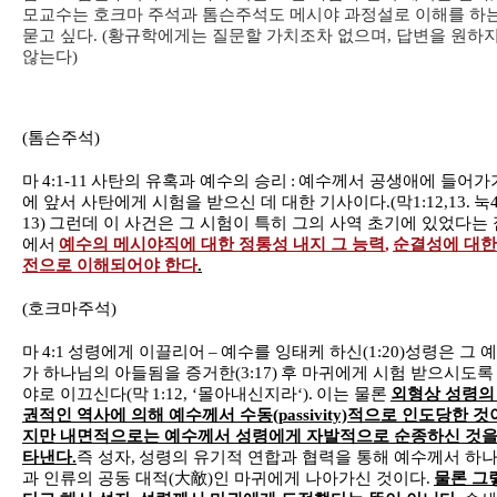
모교수는 호크마 주석과 톰슨주석도 메시야 과정설로 이해를 하
묻고 싶다
. (황규학에게는 질문할 가치조차 없으며, 답변을 원하
않는다)
(
톰슨주석
)
마
4:1-11
사탄의 유혹과 예수의 승리
:
예수께서 공생애에 들어가
에 앞서 사탄에게 시험을 받으신 데 대한 기사이다
.(
막
1:12,13.
눅
13)
그런데 이 사건은 그 시험이 특히 그의 사역 초기에 있었다는 
에서
예수의 메시야직에 대한 정통성 내지 그 능력
,
순결성에 대한
전으로 이해되어야 한다
.
(
호크마주석
)
마
4:1
성령에게 이끌리어
–
예수를 잉태케 하신
(1:20)
성령은 그 
가 하나님의 아들됨을 증거한
(3:17)
후 마귀에게 시험 받으시도록
야로 이끄신다
(
막
1:12, ‘
몰아내신지라
‘).
이는 물론
외형상 성령의
권적인 역사에 의해 예수께서 수동
(passivity)
적으로 인도당한 것
지만 내면적으로는 예수께서 성령에게 자발적으로 순종하신 것을
타낸다
.
즉 성자
,
성령의 유기적 연합과 협력을 통해 예수께서 하
과 인류의 공동 대적
(
大敵
)
인 마귀에게 나아가신 것이다
.
물론 그