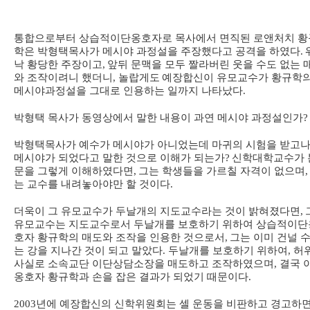
통합으로부터 상습적이단옹호자로 목사에서 면직된 로앤처치 황
학은 박형택목사가 메시야 과정설을 주장했다고 공격을 하였다
.
낙 황당한 주장이고
,
앞뒤 문맥을 모두 짤라버린 웃을 수도 없는 
와 조작이려니 했더니
, 놀랍게도
예장합신이 유모교수가 황규학
메시야과정설을 그대로 인용하는 일까지 나타났다
.
박형택 목사가 동영상에서 말한 내용이 과연 메시야 과정설인가
?
박형택목사가 예수가 메시야가 아니었는데 마귀의 시험을 받고
메시야가 되었다고 말한 것으로 이해가 되는가
?
신학대학교수가 
문을 그렇게 이해하였다면
,
그는 학생들을 가르칠 자격이 없으며
,
는 교수를 내려놓아야만 할 것이다
.
더욱이 그 유모교수가 두날개의 지도교수라는 것이 밝혀졌다면
,
유모교수는 지도교수로서 두날개를 보호하기 위하여 상습적이단
호자 황규학의 매도와 조작을 인용한 것으로서
,
그는 이미 건널 수
는 강을 지나간 것이 되고 말았다
. 두날개를 보호하기 위하여, 허
사실로 소속교단 이단상담소장을 매도하고 조작하였으며, 결국 
옹호자 황규학과 손을 잡은 결과가 되었기 때문이다.
2003
년에 예장합신의 신학위원회는 셀 운동을 비판하고 경고하