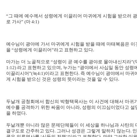
“
그 때에 예수께서 성령에게 이끌리어 마귀에게 시험을 받으러 
로 가사
” (
마
4:1)
예수님이 광야에 가서 마귀에게 시험을 받을 때에 마태복음은 이
을
“
성령에게 이끌리어
”
라고 표현하고 있다
.
마가는 더 노골적으로
“
성령이 곧 예수를 광야로 몰아내신지라
”(
1:12)
라고 표현하고 있으며
,
누가는
“
광야에서 사십일 동안 성령
이끌리시어
”(
눅
4:1)
이라고 표현한다
.
즉 예수님이 광야에서 마귀
게 시험을 받으신 것은 성령의 뜻이라는 것을 알 수 있다
.
두날개 공청회에서 합신의 박형택목사는 이 사건에 대해서 마귀
예수를 공격하기 위한 싸움이 아니라
,
성령의 이끄심이었다고 설
을 하였다
.
두날개뿐 아니라 많은 문제단체들이 이 세상을 하나님과 사탄의 
결구도로 간주하고 있다
.
그러나 성경은 그렇게 말하지 않는다
.
인
콥은 인류역사를
‘
신들의 전쟁
’
이라고 표현한다
.
만약 그러한 이