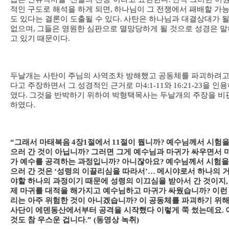
적인 구도로 해석을 하게 되면
,
하나님이 그 전쟁에서 패배할 가
도 있다는 결론이 도출될 수 있다
.
사탄은 하나님과 대결상대가 될
없으며
,
그들은 영원한 심판으로 멸망당하게 될 것으로 성경은 말
고 있기 때문이다
.
두날개는 사탄이 주님의 사역조차 방해했고 공동체를 파괴하려고
다고 주장하면서 그 성경적인 근거로 마
4:1-11
와
16:21-23
을 인용
였다
.
그것을 반박하기 위하여 박형택목사는 두날개의 주장을 비
하였다.
“
그래서 마태복음
4
장
1
절에서
11
절이 뭡니까
?
예수님께서 시험을
으러 간 것이 아닙니까
?
그러면 그게 예수님과 마귀가 싸우면서 
가 예수를 공격하는 과정입니까
?
아니잖아요
?
예수님께서 시험을
으러 간 것은
‘
성령의 이끌리심을 따라서
’…
메시야로서 하나의 
야할 하나의 과정이기 때문에 성령의 이끄심을 받아서 간 것이지
,
제 마귀를 대적을 해가지고 예수님하고 마귀가 싸웠습니까
?
이런
리는 아주 위험한 것이 아니겠습니까
?
이 공동체를 파괴하기 위
사단이 에덴동산에서부터 공격을 시작했다 이렇게 쭉 썼는데요
.
것도 참 우스운 겁니다
.” (동영상 녹취)