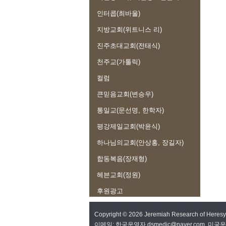
인터콥(최바울)
지방교회(위트니스 리)
진주초대교회(전태식)
천주교(가톨릭)
컬럼
큰믿음교회(변승우)
통일교(문선명, 한학자)
평강제일교회(박윤식)
하나님의교회(안상홍, 장길자)
합동복음(장재형)
헤븐교회(정원)
후원광고
Copyright © 2026 Jeremiah Research of Here
이메일: 한국운영자 dsmedic@naver.com, 미국운영자