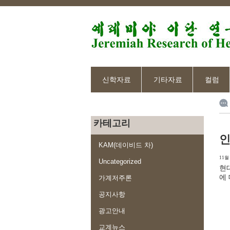
신학자료
기타자료
컬럼
카테고리
인
KAM(데이비드 차)
11월 
Uncategorized
현
에
가계저주론
공지사항
광고안내
교계뉴스