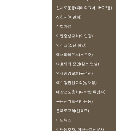
신사도운동(피터와그너, IHOP등)
신천지(이만희)
신학자료
아멘충성교회(이인강)
안식교(엘렌 화잇)
에스라하우스(노우호)
여호와의 증인(챨스 럿셀)
연세중앙교회(윤석전)
예수왕권선교회(심재웅)
예장전도총회(다락방 류광수)
용문산기도원(나운몽)
은혜로교회(신옥주)
이단뉴스
이단옹호자, 이단옹호신문사