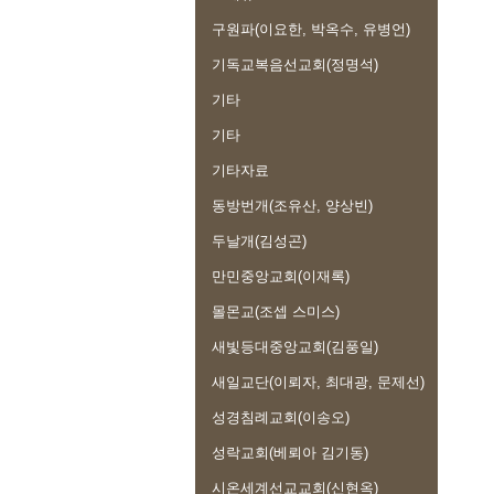
구원파(이요한, 박옥수, 유병언)
기독교복음선교회(정명석)
기타
기타
기타자료
동방번개(조유산, 양상빈)
두날개(김성곤)
만민중앙교회(이재록)
몰몬교(조셉 스미스)
새빛등대중앙교회(김풍일)
새일교단(이뢰자, 최대광, 문제선)
성경침례교회(이송오)
성락교회(베뢰아 김기동)
시온세계선교교회(신현옥)