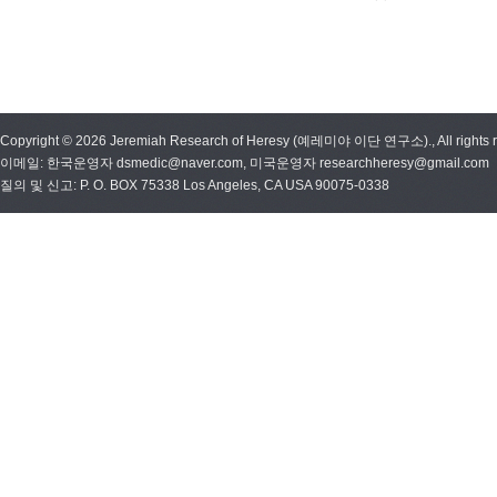
Copyright © 2026 Jeremiah Research of Heresy (예레미야 이단 연구소)., All rights r
이메일: 한국운영자 dsmedic@naver.com, 미국운영자 researchheresy@gmail.com
질의 및 신고: P. O. BOX 75338 Los Angeles, CA USA 90075-0338