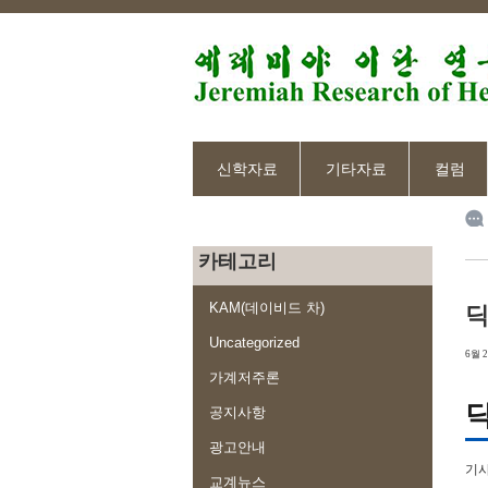
신학자료
기타자료
컬럼
카테고리
KAM(데이비드 차)
딕
Uncategorized
6월 2
가계저주론
딕
공지사항
광고안내
기사승
교계뉴스