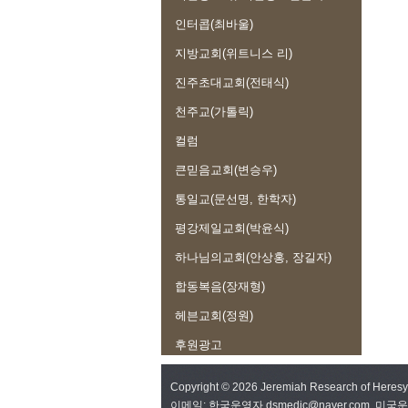
인터콥(최바울)
지방교회(위트니스 리)
진주초대교회(전태식)
천주교(가톨릭)
컬럼
큰믿음교회(변승우)
통일교(문선명, 한학자)
평강제일교회(박윤식)
하나님의교회(안상홍, 장길자)
합동복음(장재형)
헤븐교회(정원)
후원광고
Copyright © 2026 Jeremiah Research of Here
이메일: 한국운영자 dsmedic@naver.com, 미국운영자