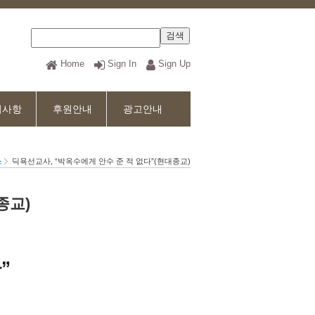
Home
Sign In
Sign Up
지사항
후원안내
광고안내
스
딕욕선교사, “박옥수에게 안수 준 적 없다”(현대종교)
종교)
”