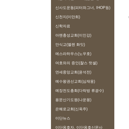
신사도운동(피터와그너, IHOP등)
신천지(이만희)
신학자료
아멘충성교회(이인강)
안식교(엘렌 화잇)
에스라하우스(노우호)
여호와의 증인(챨스 럿셀)
연세중앙교회(윤석전)
예수왕권선교회(심재웅)
예장전도총회(다락방 류광수)
용문산기도원(나운몽)
은혜로교회(신옥주)
이단뉴스
이단옹호자, 이단옹호신문사