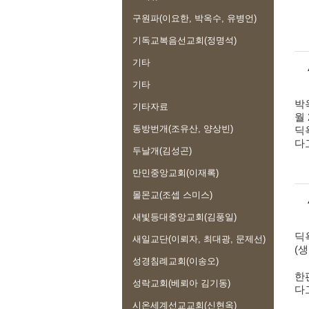
구원파(이요한, 박옥수, 유병언)
기독교복음선교회(정명석)
기타
기타
박
기타자료
월
동방번개(조유산, 양상빈)
딕
다
두날개(김성곤)
만민중앙교회(이재록)
몰몬교(조셉 스미스)
새빛등대중앙교회(김풍일)
딕
새일교단(이뢰자, 최대광, 문제선)
(
성경침례교회(이송오)
한
성락교회(베뢰아 김기동)
다
시온세계선교교회(신현옥)