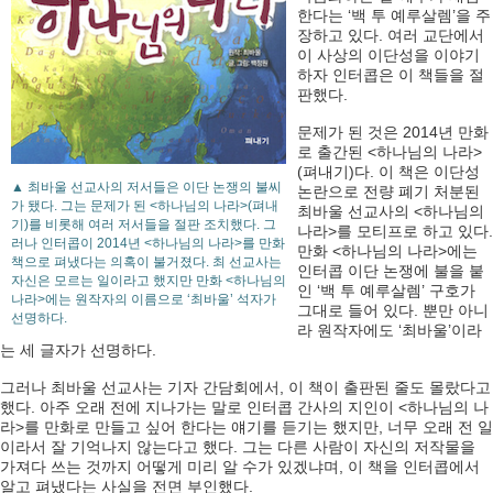
한다는 ‘백 투 예루살렘’을 주
장하고 있다. 여러 교단에서
이 사상의 이단성을 이야기
하자 인터콥은 이 책들을 절
판했다.
문제가 된 것은 2014년 만화
로 출간된 <하나님의 나라>
(펴내기)다. 이 책은 이단성
▲ 최바울 선교사의 저서들은 이단 논쟁의 불씨
논란으로 전량 폐기 처분된
가 됐다. 그는 문제가 된 <하나님의 나라>(펴내
최바울 선교사의 <하나님의
기)를 비롯해 여러 저서들을 절판 조치했다. 그
나라>를 모티프로 하고 있다.
러나 인터콥이 2014년 <하나님의 나라>를 만화
만화 <하나님의 나라>에는
책으로 펴냈다는 의혹이 불거졌다. 최 선교사는
인터콥 이단 논쟁에 불을 붙
자신은 모르는 일이라고 했지만 만화 <하나님의
인 ‘백 투 예루살렘’ 구호가
나라>에는 원작자의 이름으로 ‘최바울’ 석자가
그대로 들어 있다. 뿐만 아니
선명하다.
라 원작자에도 ‘최바울’이라
는 세 글자가 선명하다.
그러나 최바울 선교사는 기자 간담회에서, 이 책이 출판된 줄도 몰랐다고
했다. 아주 오래 전에 지나가는 말로 인터콥 간사의 지인이 <하나님의 나
라>를 만화로 만들고 싶어 한다는 얘기를 듣기는 했지만, 너무 오래 전 일
이라서 잘 기억나지 않는다고 했다. 그는 다른 사람이 자신의 저작물을
가져다 쓰는 것까지 어떻게 미리 알 수가 있겠냐며, 이 책을 인터콥에서
알고 펴냈다는 사실을 전면 부인했다.