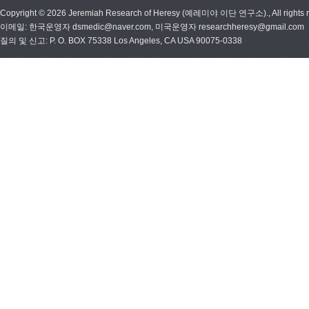
Copyright © 2026 Jeremiah Research of Heresy (예레미야 이단 연구소)., All rights r
이메일: 한국운영자 dsmedic@naver.com, 미국운영자 researchheresy@gmail.com
질의 및 신고: P. O. BOX 75338 Los Angeles, CA USA 90075-0338