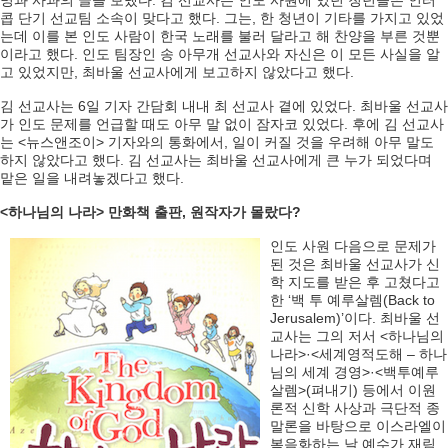
명과 사과의 글을 보냈다. 김 선교사는 인도 사원에 있던 청년들은 인터
콥 단기 선교팀 소속이 맞다고 했다. 그는, 한 청년이 기타를 가지고 있었
는데 이를 본 인도 사람이 한국 노래를 불러 달라고 해 찬양을 부른 것뿐
이라고 했다. 인도 팀장인 송 아무개 선교사와 자신은 이 모든 사실을 알
고 있었지만, 최바울 선교사에게 보고하지 않았다고 했다.
김 선교사는 6일 기자 간담회 내내 최 선교사 곁에 있었다. 최바울 선교사
가 인도 문제를 언급할 때도 아무 말 없이 잠자코 있었다. 후에 김 선교사
는 <뉴스앤조이> 기자와의 통화에서, 일이 커질 것을 우려해 아무 말도
하지 않았다고 했다. 김 선교사는 최바울 선교사에게 큰 누가 되었다며
맡은 일을 내려놓겠다고 했다.
<하나님의 나라> 만화책 출판, 원작자가 몰랐다?
인도 사원 다음으로 문제가
된 것은 최바울 선교사가 신
학 지도를 받은 후 고쳤다고
한 ‘백 투 예루살렘(Back to
Jerusalem)’이다. 최바울 선
교사는 그의 저서 <하나님의
나라>·<세계영적도해 – 하나
님의 세계 경영>·<백투예루
살렘>(펴내기) 등에서 이원
론적 신학 사상과 극단적 종
말론을 바탕으로 이스라엘이
복음화하는 날 예수가 재림