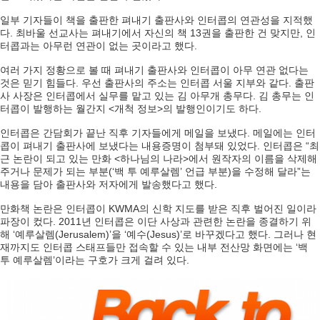
일부 기자들이 책을 출판한 펴내기 출판사와 인터콥의 연관성을 지적했
다. 최바울 선교사는 펴내기에서 자신의 책 13권을 출판한 건 맞지만, 인
터콥과는 아무런 연관이 없는 곳이라고 했다.
여러 가지 정황으로 볼 때 펴내기 출판사와 인터콥이 아무 연관 없다는
것은 믿기 힘들다. 우선 출판사의 주소는 인터콥 서울 지부와 같다. 출판
사 사장은 인터콥에서 실무를 맡고 있는 김 아무개 총무다. 김 총무는 인
터콥이 발행하는 월간지 <개척 정보>의 발행인이기도 하다.
인터콥은 간담회가 끝난 직후 기자들에게 메일을 보냈다. 메일에는 인터
콥이 펴내기 출판사에 보냈다는 내용증명이 첨부돼 있었다. 인터콥은 “최
근 논란이 되고 있는 만화 <하나님의 나라>에서 원작자의 이름을 삭제해
주거나 문제가 되는 부분(‘백 투 예루살렘’ 언급 부분)을 수정해 달라”는
내용을 담아 출판사와 저자에게 발송했다고 했다.
만화책 논란은 인터콥이 KWMA의 신학 지도를 받은 직후 벌어진 일이라
파장이 컸다. 2011년 인터콥은 이단 사상과 관련한 논란을 종결하기 위
해 ‘예루살렘(Jerusalem)’을 ‘예수(Jesus)’로 바꾸겠다고 했다. 그러나 현
재까지도 인터콥 스태프들만 접속할 수 있는 내부 전산망 화면에는 ‘백
투 예루살렘’이라는 구호가 크게 걸려 있다.