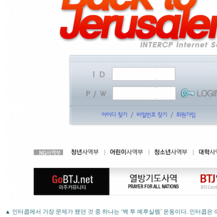
▲ 인터콥에서 가장 문제가 됐던 것 중 하나는 ‘백 투 예루살렘’ 운동이다. 인터콥은