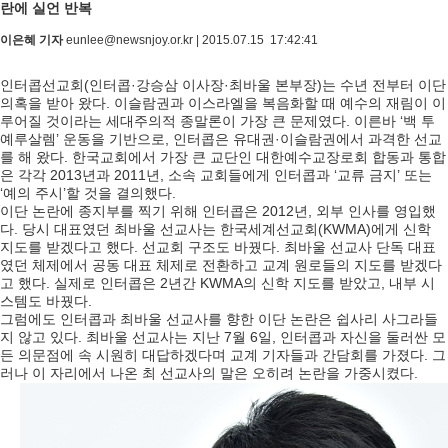
란에 실언 반복
이은혜 기자
eunlee@newsnjoy.or.kr | 2015.07.15 17:42:41
인터콥선교회(인터콥·강승삼 이사장·최바울 본부장)는 수년 전부터 이단
의혹을 받아 왔다. 이슬람권과 이스라엘을 복음화할 때 예수의 재림이 이
루어질 것이라는 세대주의적 종말론이 가장 큰 문제였다. 이른바 ‘백 투
예루살렘’ 운동을 기반으로, 인터콥은 유대권·이슬람권에서 과격한 선교
를 해 왔다. 한국교회에서 가장 큰 교단인 대한예수교장로회 합동과 통합
은 각각 2013년과 2011년, 소속 교회들에게 인터콥과 ‘교류 금지’ 또는
‘예의 주시’할 것을 결의했다.
이단 논란에 종지부를 찍기 위해 인터콥은 2012년, 외부 인사를 영입했
다. 당시 대표였던 최바울 선교사는 한국세계선교회(KWMA)에게 신학
지도를 받겠다고 했다. 선교회 구조도 바꿨다. 최바울 선교사 단독 대표
였던 체제에서 공동 대표 체제로 전환하고 교계 원로들의 지도를 받겠다
고 했다. 실제로 인터콥은 2년간 KWMA의 신학 지도를 받았고, 내부 시
스템도 바꿨다.
그럼에도 인터콥과 최바울 선교사를 향한 이단 논란은 쉽사리 사그라들
지 않고 있다. 최바울 선교사는 지난 7월 6일, 인터콥과 자신을 둘러싼 모
든 의문점에 속 시원히 대답하겠다며 교계 기자들과 간담회를 가졌다. 그
러나 이 자리에서 나온 최 선교사의 말은 오히려 논란을 가중시켰다.