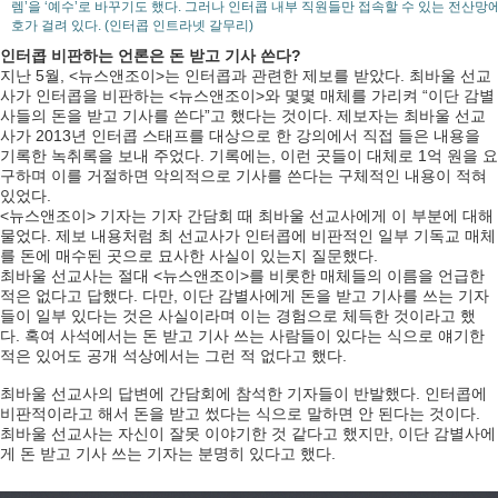
렘’을 ‘예수’로 바꾸기도 했다. 그러나 인터콥 내부 직원들만 접속할 수 있는 전산망에
호가 걸려 있다. (인터콥 인트라넷 갈무리)
인터콥 비판하는 언론은 돈 받고 기사 쓴다?
지난 5월, <뉴스앤조이>는 인터콥과 관련한 제보를 받았다. 최바울 선교
사가 인터콥을 비판하는 <뉴스앤조이>와 몇몇 매체를 가리켜 “이단 감별
사들의 돈을 받고 기사를 쓴다”고 했다는 것이다. 제보자는 최바울 선교
사가 2013년 인터콥 스태프를 대상으로 한 강의에서 직접 들은 내용을
기록한 녹취록을 보내 주었다. 기록에는, 이런 곳들이 대체로 1억 원을 요
구하며 이를 거절하면 악의적으로 기사를 쓴다는 구체적인 내용이 적혀
있었다.
<뉴스앤조이> 기자는 기자 간담회 때 최바울 선교사에게 이 부분에 대해
물었다. 제보 내용처럼 최 선교사가 인터콥에 비판적인 일부 기독교 매체
를 돈에 매수된 곳으로 묘사한 사실이 있는지 질문했다.
최바울 선교사는 절대 <뉴스앤조이>를 비롯한 매체들의 이름을 언급한
적은 없다고 답했다. 다만, 이단 감별사에게 돈을 받고 기사를 쓰는 기자
들이 일부 있다는 것은 사실이라며 이는 경험으로 체득한 것이라고 했
다. 혹여 사석에서는 돈 받고 기사 쓰는 사람들이 있다는 식으로 얘기한
적은 있어도 공개 석상에서는 그런 적 없다고 했다.
최바울 선교사의 답변에 간담회에 참석한 기자들이 반발했다. 인터콥에
비판적이라고 해서 돈을 받고 썼다는 식으로 말하면 안 된다는 것이다.
최바울 선교사는 자신이 잘못 이야기한 것 같다고 했지만, 이단 감별사에
게 돈 받고 기사 쓰는 기자는 분명히 있다고 했다.