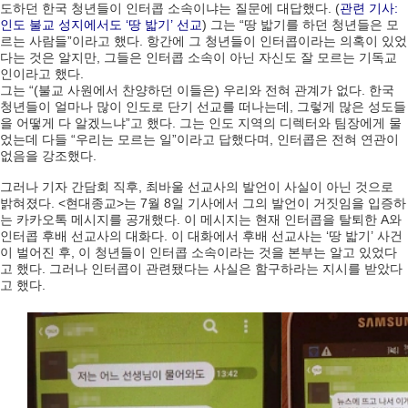
도하던 한국 청년들이 인터콥 소속이냐는 질문에 대답했다. (
관련 기사:
인도 불교 성지에서도 ‘땅 밟기’ 선교
) 그는 “땅 밟기를 하던 청년들은 모
르는 사람들”이라고 했다. 항간에 그 청년들이 인터콥이라는 의혹이 있었
다는 것은 알지만, 그들은 인터콥 소속이 아닌 자신도 잘 모르는 기독교
인이라고 했다.
그는 “(불교 사원에서 찬양하던 이들은) 우리와 전혀 관계가 없다. 한국
청년들이 얼마나 많이 인도로 단기 선교를 떠나는데, 그렇게 많은 성도들
을 어떻게 다 알겠느냐”고 했다. 그는 인도 지역의 디렉터와 팀장에게 물
었는데 다들 “우리는 모르는 일”이라고 답했다며, 인터콥은 전혀 연관이
없음을 강조했다.
그러나 기자 간담회 직후, 최바울 선교사의 발언이 사실이 아닌 것으로
밝혀졌다. <현대종교>는 7월 8일 기사에서 그의 발언이 거짓임을 입증하
는 카카오톡 메시지를 공개했다. 이 메시지는 현재 인터콥을 탈퇴한 A와
인터콥 후배 선교사의 대화다. 이 대화에서 후배 선교사는 ‘땅 밟기’ 사건
이 벌어진 후, 이 청년들이 인터콥 소속이라는 것을 본부는 알고 있었다
고 했다. 그러나 인터콥이 관련됐다는 사실은 함구하라는 지시를 받았다
고 했다.