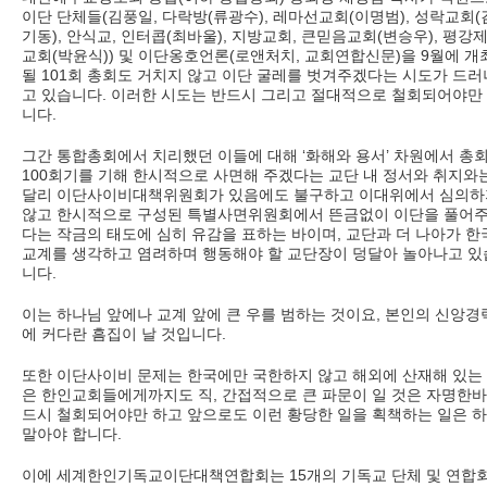
이단 단체들(김풍일, 다락방(류광수), 레마선교회(이명범), 성락교회(
기동), 안식교, 인터콥(최바울), 지방교회, 큰믿음교회(변승우), 평강
교회(박윤식)) 및 이단옹호언론(로앤처치, 교회연합신문)을 9월에 개
될 101회 총회도 거치지 않고 이단 굴레를 벗겨주겠다는 시도가 드러
고 있습니다. 이러한 시도는 반드시 그리고 절대적으로 철회되어야만
니다.
그간 통합총회에서 치리했던 이들에 대해 ‘화해와 용서’ 차원에서 총
100회기를 기해 한시적으로 사면해 주겠다는 교단 내 정서와 취지와
달리 이단사이비대책위원회가 있음에도 불구하고 이대위에서 심의하
않고 한시적으로 구성된 특별사면위원회에서 뜬금없이 이단을 풀어
다는 작금의 태도에 심히 유감을 표하는 바이며, 교단과 더 나아가 한
교계를 생각하고 염려하며 행동해야 할 교단장이 덩달아 놀아나고 있
니다.
이는 하나님 앞에나 교계 앞에 큰 우를 범하는 것이요, 본인의 신앙경
에 커다란 흠집이 날 것입니다.
또한 이단사이비 문제는 한국에만 국한하지 않고 해외에 산재해 있는
은 한인교회들에게까지도 직, 간접적으로 큰 파문이 일 것은 자명한바
드시 철회되어야만 하고 앞으로도 이런 황당한 일을 획책하는 일은 
말아야 합니다.
이에 세계한인기독교이단대책연합회는 15개의 기독교 단체 및 연합