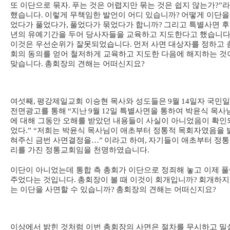
또 이단으로 묶자
.
푸는 것은 어렵지만 묶는 것은 쉽지 않는가
?”
라
했습니다
.
이렇게 무책임한 발언이 어디 있습니까
?
어떻게 이단을
었다가 풀었다가
,
풀었다가 묶었다가 합니까
?
그리고 특별사면 후
년의 유예기간을 두어 당사자들을 교육하고 지도한다고 했습니
이것은 우선순위가 잘못되었습니다
.
먼저 사면 대상자를 정하고 
회의 동의를 얻어 철저하게 교육하고 지도한 다음에 해지하는 것
맞습니다
.
총회장의 견해는 어떠신지요
?
여섯째
,
평강제일교회 이승현 목사와 성도들은
9
월
14
일자 국민
전면광고를 통해
“
지난
9
월
12
일 특별사면을 통하여 박윤식 목사
에 대해 그동안 오해를 받았던 내용들이 사실이 아니었음이 확인
었다
.” “
저희는 박윤식 목사님이 애초부터 정통적 목회자였음을 
혀주신 금번 사면결정을
…”
이라고 하여
,
자기들이 애초부터 정
리를 가진 정통교회임을 천명하였습니다
.
이단이 아니었는데 통합 측 총회가 이단으로 정죄해 놓고 이제 
주었다는 것입니다
.
총회장이 볼 때 이것이 회개입니까
?
회개하지
는 이단을 사면할 수 있습니까
?
총회장의 견해는 어떠신지요
?
이상에서 밝힌 것처럼 이번 총회장의 사면은 절차를 무시하고 밀