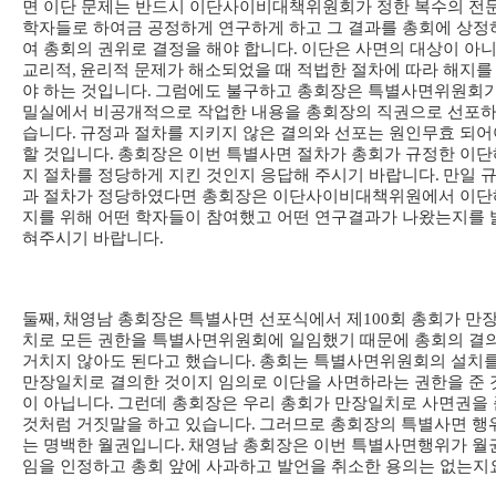
면 이단 문제는 반드시 이단사이비대책위원회가 정한 복수의 전
학자들로 하여금 공정하게 연구하게 하고 그 결과를 총회에 상정
여 총회의 권위로 결정을 해야 합니다
.
이단은 사면의 대상이 아
교리적
,
윤리적 문제가 해소되었을 때 적법한 절차에 따라 해지를
야 하는 것입니다
.
그럼에도 불구하고 총회장은 특별사면위원회
밀실에서 비공개적으로 작업한 내용을 총회장의 직권으로 선포
습니다
.
규정과 절차를 지키지 않은 결의와 선포는 원인무효 되어
할 것입니다
.
총회장은 이번 특별사면 절차가 총회가 규정한 이단
지 절차를 정당하게 지킨 것인지 응답해 주시기 바랍니다
.
만일 
과 절차가 정당하였다면 총회장은 이단사이비대책위원에서 이단
지를 위해 어떤 학자들이 참여했고 어떤 연구결과가 나왔는지를 
혀주시기 바랍니다
.
둘째
,
채영남 총회장은 특별사면 선포식에서 제
100
회 총회가 만
치로 모든 권한을 특별사면위원회에 일임했기 때문에 총회의 결
거치지 않아도 된다고 했습니다
.
총회는 특별사면위원회의 설치
만장일치로 결의한 것이지 임의로 이단을 사면하라는 권한을 준 
이 아닙니다
.
그런데 총회장은 우리 총회가 만장일치로 사면권을 
것처럼 거짓말을 하고 있습니다
.
그러므로 총회장의 특별사면 행
는 명백한 월권입니다
.
채영남 총회장은 이번 특별사면행위가 월
임을 인정하고 총회 앞에 사과하고 발언을 취소한 용의는 없는지