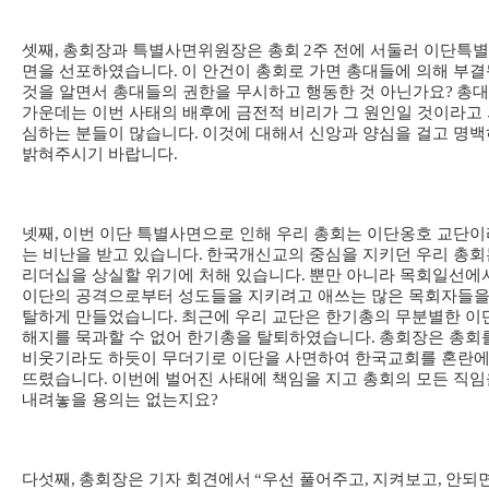
셋째
,
총회장과 특별사면위원장은 총회
2
주 전에 서둘러 이단특
면을 선포하였습니다
.
이 안건이 총회로 가면 총대들에 의해 부결
것을 알면서 총대들의 권한을 무시하고 행동한 것 아닌가요
?
총대
가운데는 이번 사태의 배후에 금전적 비리가 그 원인일 것이라고
심하는 분들이 많습니다
.
이것에 대해서 신앙과 양심을 걸고 명백
밝혀주시기 바랍니다
.
넷째
,
이번 이단 특별사면으로 인해 우리 총회는 이단옹호 교단이
는 비난을 받고 있습니다
.
한국개신교의 중심을 지키던 우리 총회
리더십을 상실할 위기에 처해 있습니다
.
뿐만 아니라 목회일선에
이단의 공격으로부터 성도들을 지키려고 애쓰는 많은 목회자들을
탈하게 만들었습니다
.
최근에 우리 교단은 한기총의 무분별한 이
해지를 묵과할 수 없어 한기총을 탈퇴하였습니다
.
총회장은 총회
비웃기라도 하듯이 무더기로 이단을 사면하여 한국교회를 혼란에
뜨렸습니다
.
이번에 벌어진 사태에 책임을 지고 총회의 모든 직임
내려놓을 용의는 없는지요
?
다섯째
,
총회장은 기자 회견에서
“
우선 풀어주고
,
지켜보고
,
안되