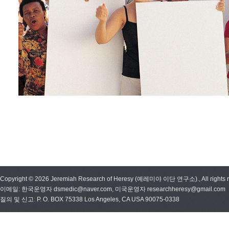
Copyright © 2026 Jeremiah Research of Heresy (예레미야 이단 연구소)., All rights r
이메일: 한국운영자 dsmedic@naver.com, 미국운영자 researchheresy@gmail.com
질의 및 신고: P. O. BOX 75338 Los Angeles, CA USA 90075-0338