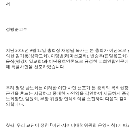
서
정병준교수
지난
2016
년
9
월
12
일 총회장 채영남 목사는 본 총회가 이단으로 
의한 김기동
(
성락교회
),
이명범
(
레마선교회
),
변승우
(
큰믿음교회
)
윤식
(
평강제일교회
)
과 이단옹호언론으로 규정한 교회연합신문에
해 특별사면을 선포하였습니다
.
우리 평양 남노회는 이러한 이단 사면 선포가 본 총회와 목회현
근간을 흔드는 시급하고 중대한 사안임을 감안하여 시급하게 증
노회장단
,
임원회
,
부장 위원장 연석회의를 소집하여 다음과 같이
의합니다
.
첫째
,
우리 교단이 정한
｢
이단
·
사이비대책위원회 운영지침
｣
에 따