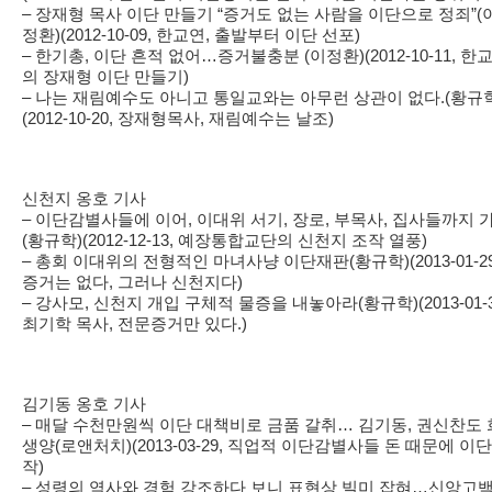
– 장재형 목사 이단 만들기 “증거도 없는 사람을 이단으로 정죄”(
정환)(2012-10-09, 한교연, 출발부터 이단 선포)
– 한기총, 이단 흔적 없어…증거불충분 (이정환)(2012-10-11, 한
의 장재형 이단 만들기)
– 나는 재림예수도 아니고 통일교와는 아무런 상관이 없다.(황규
(2012-10-20, 장재형목사, 재림예수는 날조)
신천지 옹호 기사
– 이단감별사들에 이어, 이대위 서기, 장로, 부목사, 집사들까지 
(황규학)(2012-12-13, 예장통합교단의 신천지 조작 열풍)
– 총회 이대위의 전형적인 마녀사냥 이단재판(황규학)(2013-01-29
증거는 없다, 그러나 신천지다)
– 강사모, 신천지 개입 구체적 물증을 내놓아라(황규학)(2013-01-3
최기학 목사, 전문증거만 있다.)
김기동 옹호 기사
– 매달 수천만원씩 이단 대책비로 금품 갈취… 김기동, 권신찬도 
생양(로앤처치)(2013-03-29, 직업적 이단감별사들 돈 때문에 이단
작)
– 성령의 역사와 경험 강조하다 보니 표현상 빌미 잡혀…신앙고