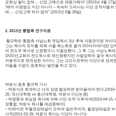
표현상 빌미 잡혀… 신앙 고백으로 재평가해야” (2013년 4월 17일
“레마 이명범도 이단 아니다 – 속속히 드러나는 이단 조작자들의 
태 … 신앙고백 하자 없어” (2013년 6월 28일)
2. 2013년 통합측 연구자료
황규학은 통합측 서남노회 무임목사 3년 후에 자동면직된 자이다
그는 목사직 유지를 위해 서울 북노회로 옮겨 OO아카데미]란 단
의 전도부 목사로 신청했으나 거절당했다. 그 후 그는 서남노회에
OOO선교회의 전도목사로 재신청했지만 거절당하여 결국 목사
자동적으로 면직당한 자이다. 그는 교단으로부터 이단으로 정죄
자들을 수없이 옹호하는 발언을 하고 있다.
박윤식 옹호 황규학 기사
– 박윤식은 회개하고 사과 성명 발표하면 받아들여야 한다.(2010-0
20, 개신대학원 vs 총신대학원, 박윤식 이단논쟁)
– 탁명환과 최삼경 목사에 의해 이단 조작 이루어져(2010-04-15, 
장통합, 박윤식 목사를 재검증해야)
– 타락이전 무월경잉태설이 오히려 칼빈주의적, 월경잉태설은 
서적(2011-02-26, 박윤식 목사는 이단이 아니다)