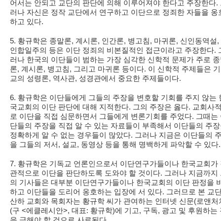
어서는 안되고 교단의 판단에 의해 이루어져야 한다고 주장한다.
러나 자신은 정작 교단에서 연구하고 이단으로 정죄한 자들을 옹
하고 있다.
5. 황규학은 종말론, 계시론, 인간론, 병고침, 마귀론, 신인동역설,
인합일주의 등은 이단 정죄의 비본질적인 접근이라고 주장한다. 
러나 한국의 이단들이 범하는 가장 심각한 신학적 문제가 주로 
론, 계시론, 병고침, 그리고 마귀론 등이다. 이 신학적 주제들은 
교의 성령론, 역사관, 성경관에서 중요한 주제들이다.
6. 황규학은 이단들에게 그들의 주장을 변호할 기회를 주지 않는 
국교회의 이단 판단에 대해 지적한다. 그의 주장은 옳다. 교회사
로 이단을 직접 심문하면서 그들에게 변론기회를 주었다. 그때는
단들의 주장을 직접 알 수 있는 자료들이 부족해서 이단들의 주
정확하게 알 수 없는 경우들이 많았다. 그러나 지금은 이단들의 
을 그들의 저서, 설교, 동영상 등을 통해 명백하게 파악할 수 있다.
7. 황규학은 기독교 언론인으로서 이단연구가들이나 한국교회가
관적으로 이단을 판단하도록 도와야 할 것이다. 그러나 지금까지
의 기사들은 대부분 이단연구가들이나 한국교회의 이단 판정을 
하고 이단들을 도리어 옹호하는 입장에 서 있다. 그러므로 본 교
산하 교회와 목회자는 황규학 씨가 관여하는 인터넷 신문(로앤처
(구 <에클레시안>, 대표: 황규학)에 기고, 구독, 광고 및 후원하는
을 금해야 할 것으로 사료된다.