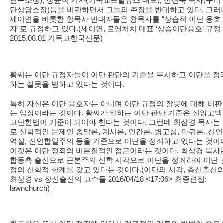
연구소장), 정윤석 기자(기독교포털뉴스 대표), 신현욱 목사(구리
단상담소장)등을 비판하면서 그들의 주장을 반대하고 있다. 그러
세이연을 비롯한 황목사 반대자들은 황목사를 “상습적 이단 옹호
자”로 규정하고 있다.(세이연, 로앤처치 대표 ‘상습이단옹호’ 규정
2015.08.01 기독교한국신문)
황씨는 이단 규정자들이 이단 판단의 기준을 무시하고 이단을 정
하는 잘못을 범하고 있다는 것이다.
특히 자신은 이단 옹호자는 아니며 이단 규정의 잘못에 대해 비
는 입장이라는 것이다. 황씨가 말하는 이단 판단 기준은 신앙고백
교단헌법이 기준이 되어야 한다는 것이다. 그런데 최삼경 목사는
로 신학적인 문제인 종말론, 계시론, 인간론, 병고침, 마귀론, 신
역설, 신인합일주의 등을 기준으로 이단을 정죄하고 있다는 것이
이것은 이단 정죄의 비본질적인 접근이라는 것이다. 최삼경 목사
합동측 출신으로 근본주의 신학 시각으로 이단을 정죄하여 이단 
정의 신학적 한계를 갖고 있다는 것이다.(이단의 시각, 총신출신
최삼경 vs 장신출신의 교수들 2016/04/18 <17:06> 최종편집:
lawnchurch)