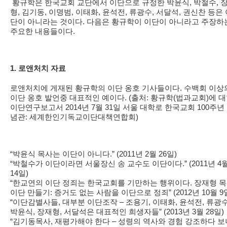
황규학은 한국교회 교단에서 이단으로 규정한 박윤식, 박철수, 
형, 김기동, 이명범, 이태화, 윤석전, 류광수, 서달석, 권신찬 등은
단이 아니라는 것이다. 다음은 황규학이 이단이 아니라고 주장하
주요한 내용들이다.
1. 로앤처치 자료
로앤처치에 게재된 황규학의 이단 옹호 기사들이다. 수백회 이상
이단 옹호 발언중 대표적인 예이다. (출처: 황규학(법과교회)에 
이단연구보고서 2014년 7월 31일 서울 대학로 한국교회 100주년
념관: 세계한인기독교이단대책연합회)
“박윤식 목사는 이단이 아니다.” (2011년 2월 26일)
“박철수가 이단이라면 서울장신 송 교수도 이단이다.” (2011년 4
14일)
“한교연의 이단 정죄는 한국교회를 기만하는 행위이다. 장재형 
이단 만들기: 증거도 없는 사람을 이단으로 정죄” (2012년 10월 9
“이단감별사들, 대부분 이단조작 – 조용기, 이태화, 윤석전, 류광수
박윤식, 장재형, 서달석은 대표적인 희생자들” (2013년 3월 28일)
“김기동목사, 재평가해야 한다 – 성령의 역사와 경험 강조하다 보