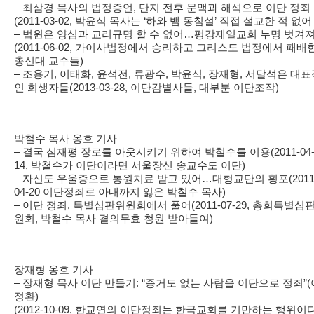
– 최삼경 목사의 법정증언, 단지 전후 문맥과 해석으로 이단 정죄
(2011-03-02, 박윤식 목사는 ‘하와 뱀 동침설’ 직접 설교한 적 없어
– 법원은 양심과 교리규명 할 수 없어…평강제일교회 누명 벗겨
(2011-06-02, 가이사법정에서 승리하고 그리스도 법정에서 패배
총신대 교수들)
– 조용기, 이태화, 윤석전, 류광수, 박윤식, 장재형, 서달석은 대
인 희생자들(2013-03-28, 이단감별사들, 대부분 이단조작)
박철수 목사 옹호 기사
– 결국 심재평 장로를 아웃시키기 위하여 박철수를 이용(2011-04
14, 박철수가 이단이라면 서울장신 송교수도 이단)
– 자신도 우울증으로 통원치료 받고 있어…대형교단의 횡포(2011
04-20 이단정죄로 아내까지 잃은 박철수 목사)
– 이단 정죄, 특별심판위원회에서 풀어(2011-07-29, 총회특별심
원회, 박철수 목사 결의무효 청원 받아들여)
장재형 옹호 기사
– 장재형 목사 이단 만들기: “증거도 없는 사람을 이단으로 정죄”(
정환)
(2012-10-09, 한교연의 이단정죄는 한국교회를 기만하는 행위이다