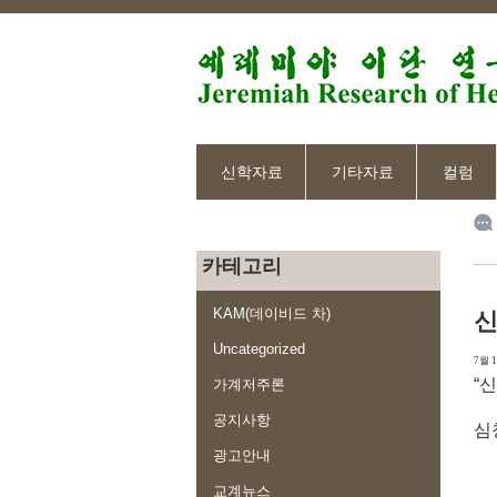
신학자료
기타자료
컬럼
카테고리
KAM(데이비드 차)
신
Uncategorized
7월 1
“
가계저주론
공지사항
심
광고안내
교계뉴스