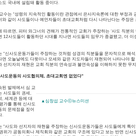
소도 국내에 설립돼 활동 중이다.
 교수는 “성령의 지속적인 활동이란 관점에서 은사지속론에 대한 부정과 
너와 같이 사도들이나 예언자들이 초대교회처럼 다시 나타난다는 주장은 
에 따르면, 피터 와그너의 견해가 전통적인 교회가 주장하는 ‘사도 직분의
면 12사도들이 활동하던 시대를 지나면 사도들의 임무가 종결됐고, 더 
는 “신사도운동가들이 주장하는 것처럼 성경의 직분들을 문자적으로 해석
다면 오늘날에도 다윗이나 모세와 같은 지도자들이 재현되어 나타나야 할
와 선지자의 재현은 교회 직분의 연속성과 불연속성을 이해하지 못한 무지
신사도운동의 사도협의체, 초대교회엔 없었다”
속된 발제에서 심 교
는 사도들의 권세,
적, 세계관 등에 대
▲심창섭 교수ⓒ뉴스미션
 평가를 통해 신사도
동의 문제점을 짚어
다.
는 “사도와 선지자의 재현을 주장하는 신사도운동가들은 사도들에게 특이
 권위가 공동의회나 제직회와 같은 교회의 구조에 있다고 보는 반면 신