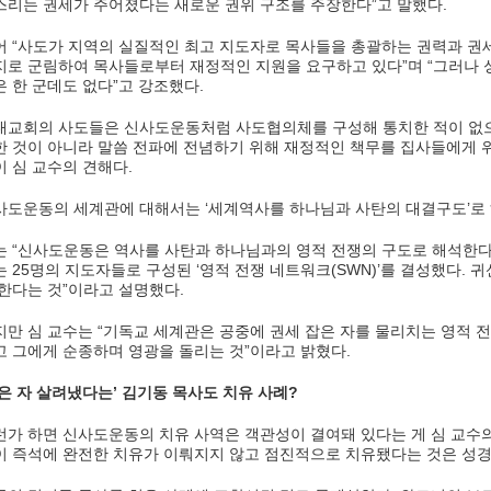
스리는 권세가 주어졌다는 새로운 권위 구조를 주장한다”고 말했다.
어 “사도가 지역의 실질적인 최고 지도자로 목사들을 총괄하는 권력과 권세
지로 군림하여 목사들로부터 재정적인 지원을 요구하고 있다”며 “그러나 
은 한 군데도 없다”고 강조했다.
대교회의 사도들은 신사도운동처럼 사도협의체를 구성해 통치한 적이 없으
한 것이 아니라 말씀 전파에 전념하기 위해 재정적인 책무를 집사들에게
이 심 교수의 견해다.
사도운동의 세계관에 대해서는 ‘세계역사를 하나님과 사탄의 대결구도’로 
는 “신사도운동은 역사를 사탄과 하나님과의 영적 전쟁의 구도로 해석한다
는 25명의 지도자들로 구성된 ‘영적 전쟁 네트워크(SWN)’를 결성했다.
 한다는 것”이라고 설명했다.
지만 심 교수는 “기독교 세계관은 공중에 권세 잡은 자를 물리치는 영적 
고 그에게 순종하며 영광을 돌리는 것”이라고 밝혔다.
죽은 자 살려냈다는’ 김기동 목사도 치유 사례?
런가 하면 신사도운동의 치유 사역은 객관성이 결여돼 있다는 게 심 교수
이 즉석에 완전한 치유가 이뤄지지 않고 점진적으로 치유됐다는 것은 성경