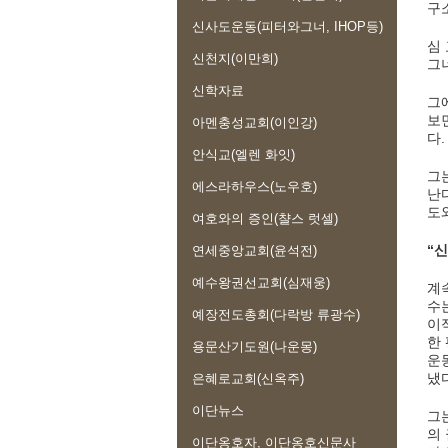
구
신사도운동(피터와그너, IHOP등)
심
신천지(이만희)
그
신학자료
그
보
아멘충성교회(이인강)
다.
안식교(엘렌 화잇)
그
에스라하우스(노우호)
난
도
여호와의 증인(챨스 럿셀)
“
연세중앙교회(윤석전)
예수왕권선교회(심재웅)
계
수
예장전도총회(다락방 류광수)
이
한
용문산기도원(나운몽)
운
냈
은혜로교회(신옥주)
이단뉴스
그
의
이단옹호자, 이단옹호신문사