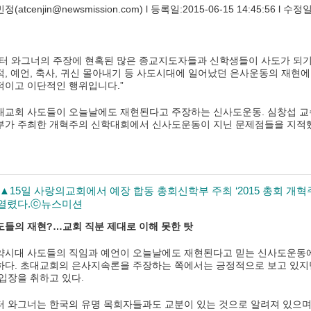
정(atcenjin@newsmission.com) l 등록일:2015-06-15 14:45:56 l 수정일:
피터 와그너의 주장에 현혹된 많은 종교지도자들과 신학생들이 사도가 되기
적, 예언, 축사, 귀신 몰아내기 등 사도시대에 일어났던 은사운동의 재현에
적이고 이단적인 행위입니다.”
대교회 사도들이 오늘날에도 재현된다고 주장하는 신사도운동. 심창섭 교수(
부가 주최한 개혁주의 신학대회에서 신사도운동이 지닌 문제점들을 지적
▲15일 사랑의교회에서 예장 합동 총회신학부 주최 ‘2015 총회 개
열렸다.ⓒ뉴스미션
도들의 재현?…교회 직분 제대로 이해 못한 탓
약시대 사도들의 직임과 예언이 오늘날에도 재현된다고 믿는 신사도운동에
하다. 초대교회의 은사지속론을 주장하는 쪽에서는 긍정적으로 보고 있지
 입장을 취하고 있다.
터 와그너는 한국의 유명 목회자들과도 교분이 있는 것으로 알려져 있으