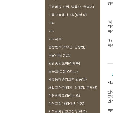
김민
구원파(이요한, 박옥수, 유병언)
기독교복음선교회(정명석)
“
기타
기
기타
회
기타자료
초
학
동방번개(조유산, 양상빈)
두날개(김성곤)
만민중앙교회(이재록)
몰몬교(조셉 스미스)
새빛등대중앙교회(김풍일)
사
새일교단(이뢰자, 최대광, 문제선)
신
성경침례교회(이송오)
분
인
성락교회(베뢰아 김기동)
피
시온세계선교교회(신현옥)