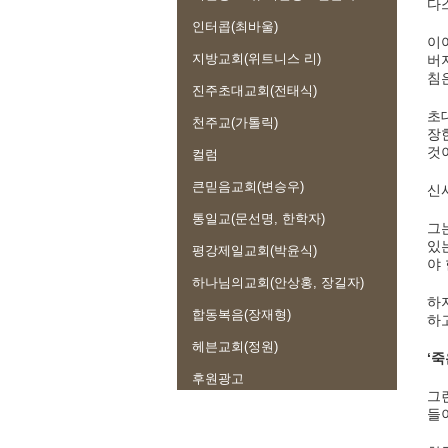
다
인터콥(최바울)
이
지방교회(위트니스 리)
버
침
진주초대교회(전태식)
초
천주교(가톨릭)
장
것
컬럼
큰믿음교회(변승우)
신
통일교(문선명, 한학자)
그
있
평강제일교회(박윤식)
야
하나님의교회(안상홍, 장길자)
하
합동복음(장재형)
하
헤븐교회(정원)
‘
후원광고
그
들