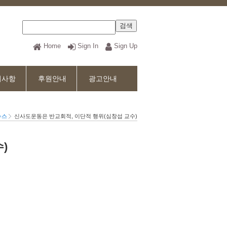
Home
Sign In
Sign Up
지사항
후원안내
광고안내
뉴스
신사도운동은 반교회적, 이단적 행위(심창섭 교수)
)