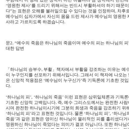
수님께서 이 땅에 있는 성막이 아닌 하늘나라 참 성막에서 단번에
‘
영원한 제사
’
를 드리기 위해서는 반드시 부활하셔야 하기 때문이
다
”
는 표현은 오해를 불러일으킬 수 있다는 것을 인정하며
,
차후
예수님이 십자가에서 자신의 몸을 드린 제사가 예수님의 영원한 
사라고 가르치도록 하겠습니다
.
문
2. “
예수의 죽음은 하나님의 죽음이며 예수의 피는 하나님의 피
대한 답변
「
하나님의 승부수
,
부활
」
책자에서 부활을 강조하는 이유는 예
이 누구인지를 선포하기 위해서입니다
.
그래서 이 책자에 나오는 
은 신앙적 적용점은
‘
예수님이 누구신가
’
즉 기독론에 기초한 것
다
.
‘
하나님의 피
’, ‘
하나님의 죽음
’
이런 표현은 삼위일체론과 기독론
기초한 신앙적 고백입니다
.
즉
,
예수 그리스도께서는 완전한 사람
시며 완전한 하나님이시기에 그분의 희생과 죽음을 강조하기 위
‘
하나님의 피
’
라고 표현한 것입니다
.
물론
‘
하나님의 피
’, ‘
하나님
죽음
’
과 같은 표현은 영이신 하나님이 물리적인 피를 흘리셨다거
영원하신 하나님이 죽었다는 의미가 결코 아닙니다
.
또한 하나님