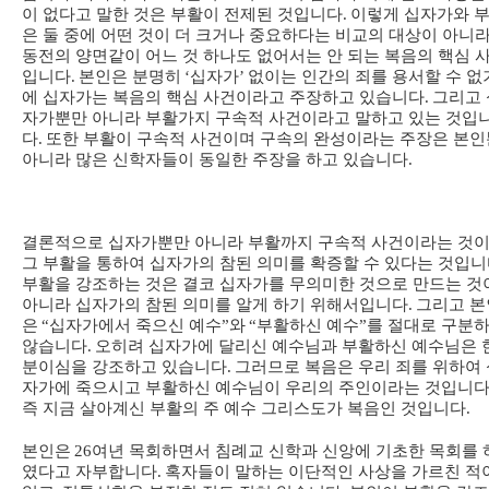
이 없다고 말한 것은 부활이 전제된 것입니다
.
이렇게 십자가와 
은 둘 중에 어떤 것이 더 크거나 중요하다는 비교의 대상이 아니
동전의 양면같이 어느 것 하나도 없어서는 안 되는 복음의 핵심 
입니다
.
본인은 분명히
‘
십자가
’
없이는 인간의 죄를 용서할 수 없
에 십자가는 복음의 핵심 사건이라고 주장하고 있습니다
.
그리고 
자가뿐만 아니라 부활가지 구속적 사건이라고 말하고 있는 것입
다
.
또한 부활이 구속적 사건이며 구속의 완성이라는 주장은 본인
아니라 많은 신학자들이 동일한 주장을 하고 있습니다
.
결론적으로 십자가뿐만 아니라 부활까지 구속적 사건이라는 것
그 부활을 통하여 십자가의 참된 의미를 확증할 수 있다는 것입
부활을 강조하는 것은 결코 십자가를 무의미한 것으로 만드는 것
아니라 십자가의 참된 의미를 알게 하기 위해서입니다
.
그리고 본
은
“
십자가에서 죽으신 예수
”
와
“
부활하신 예수
”
를 절대로 구분
않습니다
.
오히려 십자가에 달리신 예수님과 부활하신 예수님은 
분이심을 강조하고 있습니다
.
그러므로 복음은 우리 죄를 위하여 
자가에 죽으시고 부활하신 예수님이 우리의 주인이라는 것입니
즉 지금 살아계신 부활의 주 예수 그리스도가 복음인 것입니다
.
본인은
26
여년 목회하면서 침례교 신학과 신앙에 기초한 목회를 
였다고 자부합니다
.
혹자들이 말하는 이단적인 사상을 가르친 적