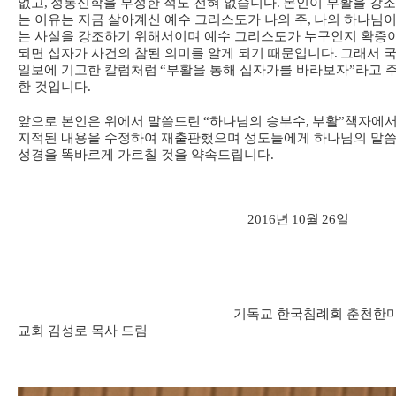
없고
,
정통신학을 부정한 적도 전혀 없습니다
.
본인이 부활을 강
는 이유는 지금 살아계신 예수 그리스도가 나의 주
,
나의 하나님
는 사실을 강조하기 위해서이며 예수 그리스도가 누구인지 확증
되면 십자가 사건의 참된 의미를 알게 되기 때문입니다
.
그래서 
일보에 기고한 칼럼처럼
“
부활을 통해 십자가를 바라보자
”
라고 
한 것입니다
.
앞으로 본인은 위에서 말씀드린
“
하나님의 승부수
,
부활
”
책자에
지적된 내용을 수정하여 재출판했으며 성도들에게 하나님의 말
성경을 똑바르게 가르칠 것을 약속드립니다
.
2016
년
10
월
26
일
기독교 한국침례회 춘천한마
교회 김성로 목사 드림