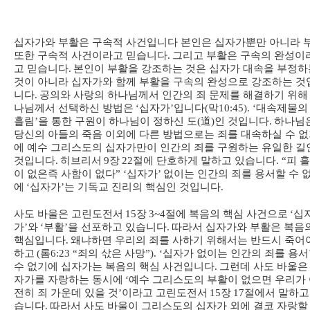
십자가와 부활은 구속적 사건입니다 본인은 십자가뿐만 아니라 
또한 구속적 사건이라고 믿습니다
.
그리고 부활은 구속의 완성이
고 믿습니다
.
본인이 부활을 강조하는 것은 십자가 대속을 부정하
것이 아니라 십자가와 함께 부활을 구속의 완성으로 강조하는 것
니다
.
공의와 사랑의 하나님께서 인간의 죄 문제를 해결하기 위해
나님께서 선택하신 방법은
‘
십자가
’
입니다
(
막
10:45). ‘
대속제물의
흘림
’
을 통한 구원이 하나님이 정하신 도
(
道
)
인 것입니다
.
하나님
당신의 아들의 죽음 이외에 다른 방법으로는 죄를 대속하실 수 
에 예수 그리스도의 십자가만이 인간의 죄를 구원하는 유일한 길
것입니다
.
히브리서
9
장
22
절에 단호하게 말하고 있습니다
. “
피 
이 없은즉 사함이 없다
” ‘
십자가
’
없이는 인간의 죄를 용서할 수 
에
‘
십자가
’
는 기독교 진리의 핵심인 것입니다
.
사도 바울은 고린도전서
15
장
3~4
절에 복음의 핵심 사건으로
‘
십
가
’
와
‘
부활
’
을 선포하고 있습니다
.
따라서 십자가와 부활은 복음
핵심입니다
.
왜냐하면 우리의 죄를 사하기 위해서는 반드시 죽어
하고
(
롬
6:23 “
죄의 삯은 사망
”). ‘
십자가 없이는 인간의 죄를 용
수 없기에 십자가는 복음의 핵심 사건입니다
.
그런데 사도 바울은
자가를 자랑하는 동시에
‘
예수 그리스도의 부활이 없으면 우리가
전히 죄 가운데 있을 것
’
이라고 고린도전서
15
장
17
절에서 말하고
습니다
.
따라서 사도 바울이 그리스도의 십자가 외에 결코 자랑할