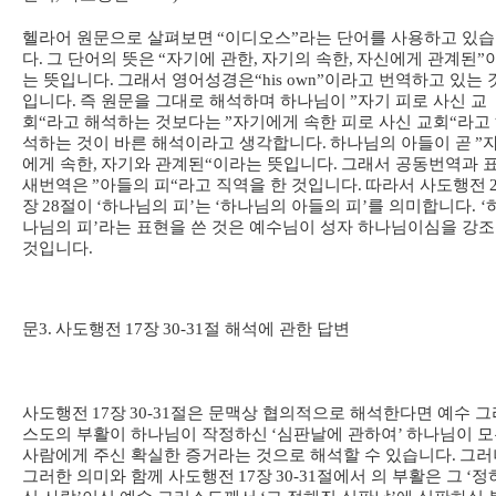
헬라어 원문으로 살펴보면
“
이디오스
”
라는 단어를 사용하고 있
다
.
그 단어의 뜻은
“
자기에 관한
,
자기의 속한
,
자신에게 관계된
”
는 뜻입니다
.
그래서 영어성경은
“his own”
이라고 번역하고 있는 
입니다
.
즉 원문을 그대로 해석하며 하나님이
”
자기 피로 사신 교
회
“
라고 해석하는 것보다는
”
자기에게 속한 피로 사신 교회
“
라고
석하는 것이 바른 해석이라고 생각합니다
.
하나님의 아들이 곧
”
에게 속한
,
자기와 관계된
“
이라는 뜻입니다
.
그래서 공동번역과 
새번역은
”
아들의 피
“
라고 직역을 한 것입니다
.
따라서 사도행전
장
28
절이
‘
하나님의 피
’
는
‘
하나님의 아들의 피
’
를 의미합니다
. ‘
나님의 피
’
라는 표현을 쓴 것은 예수님이 성자 하나님이심을 강
것입니다
.
문
3.
사도행전
17
장
30-31
절 해석에 관한 답변
사도행전
17
장
30-31
절은 문맥상 협의적으로 해석한다면 예수 그
스도의 부활이 하나님이 작정하신
‘
심판날에 관하여
’
하나님이 모
사람에게 주신 확실한 증거라는 것으로 해석할 수 있습니다
.
그러
그러한 의미와 함께 사도행전
17
장
30-31
절에서 의 부활은 그
‘
정