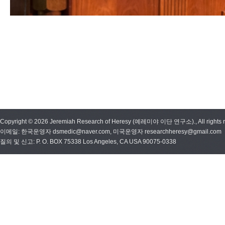
Copyright © 2026 Jeremiah Research of Heresy (예레미야 이단 연구소)., All rights r
이메일: 한국운영자 dsmedic@naver.com, 미국운영자 researchheresy@gmail.com
질의 및 신고: P. O. BOX 75338 Los Angeles, CA USA 90075-0338