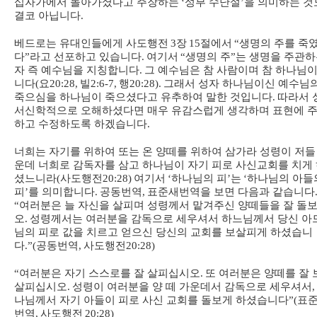
십자가에서 돌아가셨다고 주장하는
‘
성부 수난설
’
을 의미하는 것
결코 아닙니다
.
베드로는 유대인들에게 사도행전
3
장
15
절에서
“
생명의 주를 죽
다
”
라고 선포하고 있습니다
.
여기서
“
생명의 주
”
는 생명을 주관
자 즉 예수님을 지칭합니다
.
그 예수님은 참 사람이며 참 하나님
니다
(
요
20:28,
빌
2:6-7,
행
20:28).
그래서 성자 하나님이신 예수님
죽으심을 하나님이 죽으셨다고 유추하여 말한 것입니다
.
따라서 
서신학적으로 오해하셨다면 매우 유감스럽게 생각하며 표현에 
하고 수정하도록 하겠습니다
.
너희는 자기를 위하여 또는 온 양떼를 위하여 삼가라 성령이 저들
운데 너희로 감독자를 삼고 하나님이 자기 피로 사신
교회를 치게
셨느니라
(
사도행전
20:28)
여기서
‘
하나님의 피
’
는
‘
하나님의 아들
피
’
를 의미합니다
.
공동번역
,
표준새번역을 보면 다음과 같습니다
“
여러분은 늘 자신을 살피며 성령께서 맡겨주신 양떼들을 잘 돌
오
.
성령께서는 여러분을 감독으로 세우셔서 하느님께서 당신 아
님의 피로 값을 치르고 얻으신 당신의 교회를 보살피게 하셨습니
다
.”(
공동번역
,
사도행전
20:28)
“
여러분은 자기 스스로를 잘 살피십시오
.
또 여러분은 양떼를 잘 
살피십시오
.
성령이 여러분을 양 떼 가운데서 감독으로 세우셔서
,
나님께서 자기 아들이 피로 사신 교회를 돌보게 하셨습니다
”(
표
번역
,
사도행전
20:28)