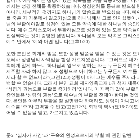
입니다
.
예수께서는 성경에 있는 약속들을 거듭 확증하셨습니다
.
께서는 성경 전체를 확증하셨습니다
.
성경전체를 통째로 받으실 
아니라
,
세부적인 것까지도 하나님의 말씀으로 받으셨습니다
.
예
를 죽은 자 가운데서 일으키심으로 하나님께서 그를 인치셨듯이
,
님의 부활이야말로 성경에 있는 모든 약속에 대한 하나님의 승인
니다
.
예수 그리스도께서 부활하심으로 성경에 있는 모든 약속들
진실되다는 것이 증명된 셈입니다
.
하나님의 모든 약속은 그리스
예수 안에서
‘
예와 아멘
’
입니다
(
고후
1:20)
또한 본인은 회개와 믿음
,
또한 성경 말씀을 믿을 수 있는 것은 오
보혜사 성령님의 사역임을 항상 가르쳐왔습니다
. “
그러므로 내가
희에게 알게 하노니 하나님의 영으로 말하는 자는 누구든지 예수
저주할 자라 하지 않고 또 성령으로 아니하고는 누구든지 예수를
시라 할 수 없느니라
”(
고전
12:3)
성령이 아니고는 예수를 주시라 
백할 수 없습니다
.
그래서 본인 교회 제자양육교재
1
권 책자 제목
‘
성령의 권능으로 부활을 증거하라
’
입니다
.
이 제목과 같이 부활
증인들은
‘
성령의 권능
’
으로 예수님의 부활을 전해야 한다는 것
다
.
본인은 아무리 부활을 잘 설명한다 하더라도
,
성령이 아니고
예수를
‘
주
’
라 고백할 수 없고
(
고전
12:3),
회개의 역사
(
요
16:7-9)
도
어날 수 없음을 믿고
,
가르치고 있습니다
.
문
5. ‘
십자가 사건
’
과
‘
구속의 완성으로서의 부활
’
에 관한 답변