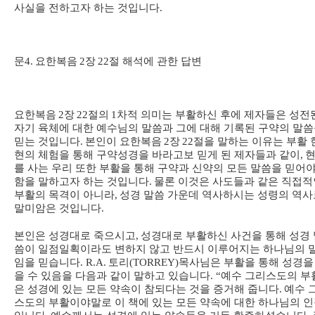
사실을 전하고자 하는 것입니다
.
문
4.
요한복음
2
장
22
절 해석에 관한 답변
요한복음
2
장
22
절의
1
차적 의미는 부활하신 후에 제자들은 성전
자기 육체에 대한 예수님의 말씀과 그에 대해 기록된 구약의 말
믿는 것입니다
.
본인이 요한복음
2
장
22
절을 말하는 이유는 부활 
현의 체험을 통해 구약성경을 바라고보 믿게 된 제자들과 같이
,
를 사는 우리 또한 부활을 통해 구약과 신약의 모든 말씀을 믿어
함을 말하고자 하는 것입니다
.
물론 이것은 사도들과 같은 직접적
부활의 목격이 아니라
,
성경 말씀 가운데 역사하시는 성령의 역사
말미암은 것입니다
.
본인은 성경대로 죽으시고
,
성경대로 부활하신 사건을 통해 성경 
씀이 일점일획이라도 변하지 않고 반드시 이루어지는 하나님의 
임을 믿습니다
. R.A.
토리
(TORREY)
목사님은 부활을 통해 성경을
을 수 있음을 다음과 같이 말하고 있습니다
. “
예수 그리스도의 부
은 성경에 있는 모든 약속이 참되다는 것을 증거해 줍니다
.
예수 
스도의 부활이야말로 이 책에 있는 모든 약속에 대한 하나님의 