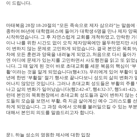
이 드립니다
.
마태복음
28
장
18-20
절의
“
모든 족속으로 제자 삼으라
”
는 말씀에
종하여
86
년에 대학캠퍼스에 들어가 대학생
6
명을 만나 제자 양
시작하였습니다
.
그 후 자연스럽게 교회를 개척하였고
,
안락한 가
이나 나를 위한 시간도 없이 오직 제자양육에만 몰두하였지만 사
이 변하지 않는 문제로 고민하게 되었습니다
.
결국 본인은 목회
9
차에 모든 훈련과 양육을 내려놓게 되었고
,
처음으로 다시 돌아가
연 어디에 문제가 있는지를 고민하면서 사도행전을 읽고 또 읽었
니다
.
그 때 알게 된 것이 바로 초대교회를 세운 복음의 핵심이
‘
부
활
’
이라는 것을 알게 되었습니다
(
행
4:33).
우리에게 있어 부활이 
년에 한번
‘
부활절
’
절기 행사로 끝나다보니 성도의 삶의 변화가 
어나지 않았던 것입니다
.
그러나 초대교회 성도들은 부활의 주를 
나고 삶의 변화가 일어났습니다
(
행
2:42-47,
행
4:32-37,
행
5:41-42).
런데 본인의 목회현장에서 초대교회 성도들과 같이 변하지 않는 
도들의 모습을 보면서 부활
,
즉 지금 살아계신 예수 그리스도를 
하게 되었습니다
.
그 과정 속에서 오해를 불러일으킬 수 있는 부
대해서 본인의 의도를 말씀드리고자 합니다
.
문
1.
하늘 성소의 영원한 제사에 대한 입장