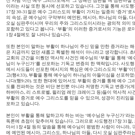
신 사람
’
이신 예수 그리스도께서
‘
그 정해진 심판날
’
에 심판하실 
이라는 사실 또한 동시에 선포하고 있습니다
.
그것을 통해 사도행
17
장
30-31
절은 예수 그리스도의 부활이 가지는 일종의
‘
증거
’
로
의 속성
,
곧 예수님이 구약부터 예언된
,
메시아
,
하나님의 아들
,
다
오실 심판주이시며 우리의 주와 그리스도이시라는 광의적 의미 
포함하고 있다고 봅니다
. ‘
부활
’
의 이러한 증거로서의 기능은 로
1
장
4
절에도 잘 나타나 있습니다
.
또한 본인이 말하는 부활이 하나님이 주신 믿을 만한 증거라는 
은 지금까지 없던 새롭고 특별한 해석이 아니라고 생각합니다
.
초
교회의 근간을 이뤘던 역사적 사건인 예수님의
‘
부활
’
을 통해
‘
예
님이 누구신가
’
를 선포하는 기독교 변증의 한 맥락입니다
.
사도행
에서 사도들이 선포한 메시지의 핵심은 예수그리스도의
‘
부활
’
이
고
(
행
4:33),
부활을 통해 예수님이 하나님의 아들이심을 선포하였
니다
(
행
9:20).
또한 현대에 있어서도 부활의 증거를 통해 예수 그
도를 전파하는 것은 비단 본인뿐 아니라 저명한 기독교 변증가
(
게
하버마스
,
리 스트로벨
,
윌리엄 레인 크레이그 등
)
들이 역사적 사
부활의 증거로 예수 그리스도를 믿을 수 있으며
,
성경이 진리임을
포하고 있습니다
.
본인이 부활을 통해 말하고자 하는 바는
‘
예수님은 누구신가
’
라는
독론에 초점이 맞추어져 있습니다
.
그러므로 사도행전
17
장
31
절
,
마서
1
장
4
절 등의 말씀을 통해 예수님이 평범한 사람이 아니라
,
에 예언된 메시아
,
그리스도
,
하나님의 아들
,
다시 오실 심판주라