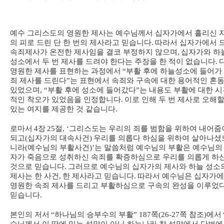
예수 그리스도의 영원한 제사는 예수님께서 십자가에서 흘리신 
의 피로 드린 단 한 번의 제사라고 믿습니다
.
따라서 십자가에서 
속죄제사가 온전한 제사임을 결코 부정하지 않으며
,
십자가와 하
성소에서 두 번 제사를 드려야 한다는 주장을 한 적이 없습니다
.
영원한 제사를 표현하는 과정에서
“
부활 후에 하늘성소에 들어가
죄 제사를 드린다
”
는 표현에서 속죄와 구속에 대한 용어적인 혼
있었으며
, “
부활 후에 성소에 들어갔다
”
는 내용도 부활에 대한 시
적인 착오가 있었음을 인정합니다
.
이로 인해 두 번 제사로 오해할
있는 여지를 제공한 것 같습니다
.
로마서
4
장
25
절
, ‘
그리스도는 우리의 죄를 범함을 위하여 내어줌
되고
(
십자가의 대속사건
)
우리를 의롭다 하심을 위하여 살아나셨
니라
(
예수님의 부활사건
)’
는 말씀처럼 예수님의 부활은 예수님의
자가 죽음으로 성취하신 속죄를 확증하심으로 우리를 의롭게 하
것으로 믿습니다
.
그러므로 예수님의 십자가의 제사와 하늘 성소
제사는 한 사건
,
한 제사라고 믿습니다
.
따라서 예수님은 십자가
영원한 속죄 제사를 드리고 부활하심으로 구속의 완성을 이루었
믿습니다
.
본인의 저서
“
하나님의 승부수의 부활
” 187
쪽
(26-27
쪽 참조
)
에서