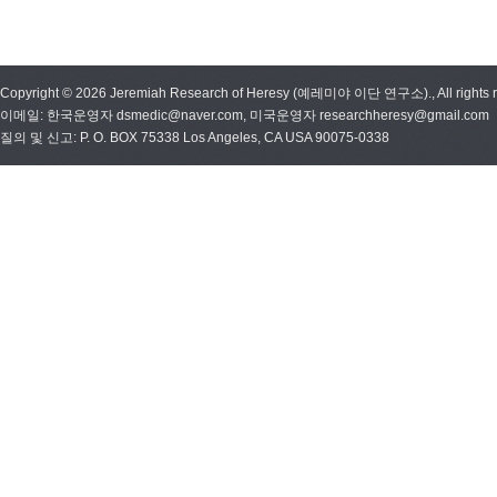
Copyright © 2026 Jeremiah Research of Heresy (예레미야 이단 연구소)., All rights r
이메일: 한국운영자 dsmedic@naver.com, 미국운영자 researchheresy@gmail.com
질의 및 신고: P. O. BOX 75338 Los Angeles, CA USA 90075-0338