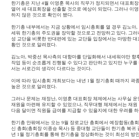
한기총은 지난
4
월 이영훈 목사의 직무가 정지되면서 대표회장
열어 새 대표회장을 선출할 것으로 예상이 되었다
.
그러나 이영
하지 않은 것으로 확인이 됐다
.
한기총 내부에서는 지금 상황에서 임시총회를 열 경우 김노아
,
세워 한기총의 주도권을 장악할 것으로고 전망하고 있다
.
그러
성 교단을 비롯한 반대편에 있는 교단들 입장에서는 마땅한 대
황인 것으로 알려졌다
.
김노아
,
박중선 목사측의 대항마를 단일화해서 내세워야만 향후
작업 등이 순조롭게 진행될 수 있다고 판단하고 있지만 누구를
서는 서로간의 생각이 다르다는 것이다
.
이에 따라 임시총회 개최보다는 내년
1
월 정기총회 때까지 곽
높은 것으로 알려졌다
.
그러나 문제는 재정난
,
이영훈 대표회장 체제에서는 사무실 운
재원을 마련해 유지할 수 있었으나
,
직무대행 체제에서는 재원 
다음 달이면 직원들 급여를 지급할 수 있을지에 대한 우려를 하
한기총 안팎에서는 오는
9
월 장로교단 총회에서 예장합동
(
총회
신 총회
(
총회장 이종승 목사
)
등 중대형 교단들이 한기총 복귀 
년
1
월 정기총회를 통해 한기총을 정상화하는 것이 최선의 방