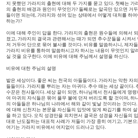
지 못했던 가라지의 출현에 대해 두 가지를 묻고 있다
.
첫째는 가
의 출현의 배경과 원인이 무엇인가
?
둘째로는 알곡만 있으면 거
들이면 되는데
,
가라지와 섞여 있는 상태에서 어떻게 대처를 하여
하는가
?
이에 대해 주인이 답을 한다
.
가라지의 출현은 원수들에 의해서 
졌고
,
가라지의 결국과 관련해서는 때가 되면 추수꾼들을 시켜서 
저 거두어 단으로 묶어 불사를 것이다
.
비유를 말씀하시니
,
제자들
가라지 비유를 통하여 말씀하시고자 하시는 내용이 무엇인지 알
실 것을 요구한다
.
이에 비유에 대해 주님께서 설명을 하신다
.
비유에 대한 주님의 설명
밭은 세상이다
.
좋은 씨는 천국의 아들들이다
.
가라지는 악한 자의
들들이다
.
가라지를 뿌리는 자는 마귀다
.
추수 때는 세상 끝이다
.
수꾼은 천사들이다
.
세상 끝이 되면
,
하나님께서 천사들에게 명령
여 마귀의 자식들은 묶어 풀무 불에 던져 버리도록 할 것이며
,
하
의 아들들은 하나님의 나라에서 해와 같이 빛날 것이라는 것이다
.
에 대해 신천지는 본문을 자신들의 입맛에 맞게 짜깁기를 하여 
을 하고 있다
.
오직 성경만을 외치면서 결국은 성경을 자신들의 
대로 난도질하는 대표적 사례가 저들이 가장 중히 여기고
,
기본으
여기는 가라지 비유에서 여지없이 드러나고 있다
.