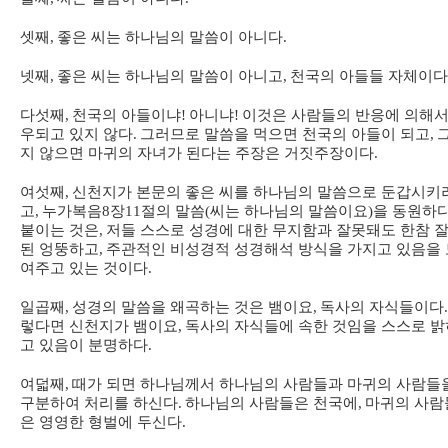
셋째
,
좋은 씨는 하나님의 말씀이 아니다
.
넷째
,
좋은 씨는 하나님의 말씀이 아니고
,
천국의 아들들 자체이다
다섯째
,
천국의 아들이냐
!
아니냐
!
이것은 사람들의 반응에 의해서
우되고 있지 않다
.
그러므로 말씀을 먹으면 천국의 아들이 되고
,
지 않으면 마귀의 자녀가 된다는 주장은 거짓주장이다
.
여섯째
,
신천지가 본문의 좋은 씨를 하나님의 말씀으로 둔갑시키
고
,
누가복음
8
장
11
절의 말씀
(
씨는 하나님의 말씀이요
)
을 동원하
붙이는 것은
,
저들 스스로 성경에 대한 무지함과 잘못돼도 한참 
된 엉뚱하고
,
주관적인 비성경적 성경해석 방식을 가지고 있음을 
여주고 있는 것이다
.
일곱째
,
성경의 말씀을 왜곡하는 것은 뱀이요
,
독사의 자식들이다
.
렇다면 신천지가 뱀이요
,
독사의 자식들에 속한 것임을 스스로 밝
고 있음이 분명하다
.
여덟째
,
때가 되면 하나님께서 하나님의 사람들과 마귀의 사람들
구분하여 처리를 하신다
.
하나님의 사람들은 천국에
,
마귀의 사람
은 영영한 형벌에 두신다
.