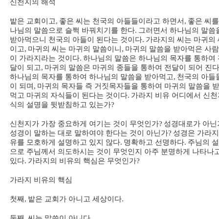
신천지의 해석
밭은 교회이고
,
좋은 씨는 천국의 아들들이라고 하면서
,
좋은 씨를
나님의 말씀으로 슬쩍 바꿔치기를 한다
.
그러면서 하나님의 말씀
받아먹으니 천국의 아들이 된다는 것이다
.
가라지의 씨는 마귀의 
이고
,
마귀의 씨는 마귀의 말씀이니
,
마귀의 말씀을 받아먹은 사
이 가라지라는 것이다
.
하나님의 말씀은 하나님의 목자를 통하여 
달이 되고
,
마귀의 말씀은 마귀의 종들을 통하여 전달이 되어 진
하나님의 목자를 통하여 하나님의 말씀을 받아먹고
,
천국의 아들
이 되며
,
마귀의 목자들 즉 거짓목자들을 통하여 마귀의 말씀을 
먹고 마귀의 자식들이 된다는 것이다
.
가라지 비유 어디에서 신천
식의 설명을 뒷받침하고 있는가
?
신천지가 가장 중요하게 여기는 것이 무엇인가
?
성경대로가 아닌
성경이 말하는 대로 말하여야 한다는 것이 아닌가
?
성경은 가라지
유를 모호하게 설명하고 있지 않다
.
명확하고 선명하다
.
주님의 
으로 주님께서 의도하시는 것이 무엇인지 아주 분명하게 나타나
있다
.
가라지의 비유의 핵심은 무엇인가
?
가라지 비유의 핵심
첫째
,
밭은 교회가 아니고 세상이다
.
둘째
,
씨는 말씀이 아니다
.