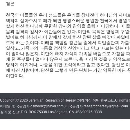
결론
천국의 아들들인 우리 성도들은 우리를 창세전에 하나님의 자녀
택하여 삼아주시고 때가 되면 영광스러운 영원한 천국에서 영원
살게 하신 하나님께 무한한 감사와 찬양을 올림이 마땅하다
.
이 
움과 감격과 감사가 이단들에겐 없다
.
이단의 목적은 영생과 구원
빌미로 하나님께서 이 땅에서 갖게 하신 참된 삶을 빼앗아 파멸에
르게 하는 것이다
.
미래를 책임질 청년들 중에서 학업중단과 가출
일삼고
,
가족과의 다툼을 정상적 신앙이라고 믿고 따르는 있는 이
이 얼마나 많은지
,
이단에 빠져 자식과 가족을 버림으로 가정을 
케 한 주부들이 얼마나 많은지 모른다
.
혹 이러한 것을 신앙적으로
당하게 여기거나
,
나중을 위한 초석이라고 믿고 있다면
,
당신은 
에 빠진 사람이며
,
당신을 그렇게 만든 단체는 가장 악독한 이단 
이단이다
.
Copyright © 2026 Jeremiah Research of Heresy (예레미야 이단 연구소)., All rights r
이메일: 한국운영자 dsmedic@naver.com, 미국운영자 researchheresy@gmail.com
질의 및 신고: P. O. BOX 75338 Los Angeles, CA USA 90075-0338