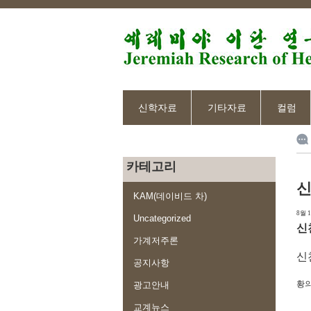
신학자료
기타자료
컬럼
카테고리
신
KAM(데이비드 차)
8월 1
Uncategorized
신
가계저주론
신
공지사항
황의
광고안내
교계뉴스