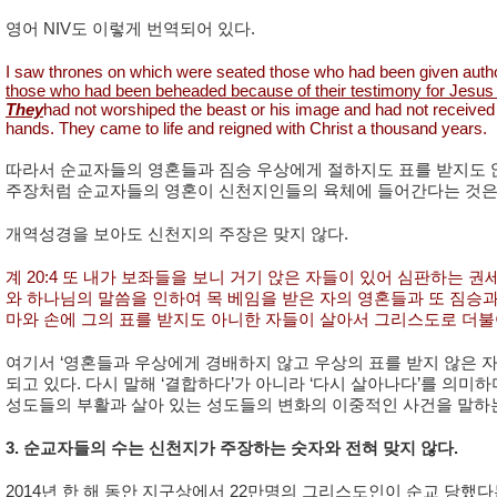
영어 NIV도 이렇게 번역되어 있다.
I saw thrones on which were seated those who had been given autho
those who had been beheaded because of their testimony for Jesus
They
had not worshiped the beast or his image and had not received 
hands. They came to life and reigned with Christ a thousand years.
따라서 순교자들의 영혼들과 짐승 우상에게 절하지도 표를 받지도 
주장처럼 순교자들의 영혼이 신천지인들의 육체에 들어간다는 것은 전
개역성경을 보아도 신천지의 주장은 맞지 않다.
계 20:4 또 내가 보좌들을 보니 거기 앉은 자들이 있어 심판하는 
와 하나님의 말씀을 인하여 목 베임을 받은 자의 영혼들과 또 짐승
마와 손에 그의 표를 받지도 아니한 자들이 살아서 그리스도로 더불
여기서 ‘영혼들과 우상에게 경배하지 않고 우상의 표를 받지 않은 자들’,이 
되고 있다. 다시 말해 ‘결합하다’가 아니라 ‘다시 살아나다’를 의미하
성도들의 부활과 살아 있는 성도들의 변화의 이중적인 사건을 말하
3. 순교자들의 수는 신천지가 주장하는 숫자와 전혀 맞지 않다.
2014년 한 해 동안 지구상에서 22만명의 그리스도인이 순교 당했