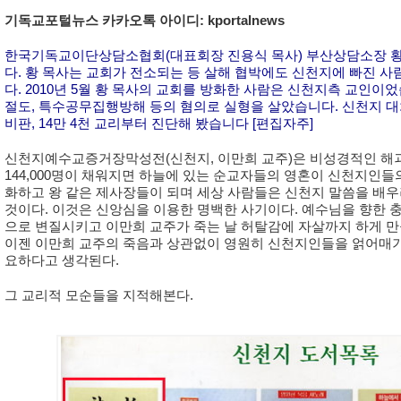
기독교포털뉴스 카카오톡 아이디: kportalnews
한국기독교이단상담소협회(대표회장 진용식 목사) 부산상담소장 황
다. 황 목사는 교회가 전소되는 등 살해 협박에도 신천지에 빠진 
다. 2010년 5월 황 목사의 교회를 방화한 사람은 신천지측 교인이
절도, 특수공무집행방해 등의 혐의로 실형을 살았습니다. 신천지 대
비판, 14만 4천 교리부터 진단해 봤습니다 [편집자주]
신천지예수교증거장막성전(신천지, 이만희 교주)은 비성경적인 해괴
144,000명이 채워지면 하늘에 있는 순교자들의 영혼이 신천지인
화하고 왕 같은 제사장들이 되며 세상 사람들은 신천지 말씀을 배
것이다. 이것은 신앙심을 이용한 명백한 사기이다. 예수님을 향한 
으로 변질시키고 이만희 교주가 죽는 날 허탈감에 자살까지 하게 만
이젠 이만희 교주의 죽음과 상관없이 영원히 신천지인들을 얽어매기
요하다고 생각된다.
그 교리적 모순들을 지적해본다.