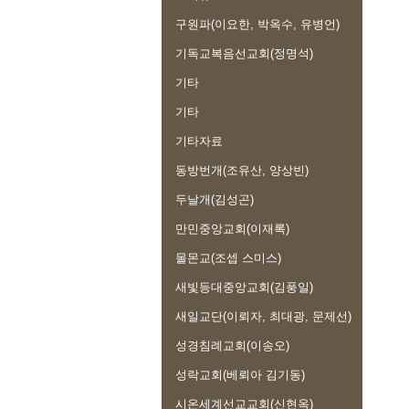
구원파(이요한, 박옥수, 유병언)
기독교복음선교회(정명석)
기타
기타
기타자료
동방번개(조유산, 양상빈)
두날개(김성곤)
만민중앙교회(이재록)
몰몬교(조셉 스미스)
새빛등대중앙교회(김풍일)
새일교단(이뢰자, 최대광, 문제선)
성경침례교회(이송오)
성락교회(베뢰아 김기동)
시온세계선교교회(신현옥)