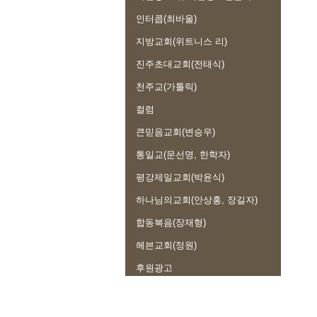
인터콥(최바울)
지방교회(위트니스 리)
진주초대교회(전태식)
천주교(가톨릭)
컬럼
큰믿음교회(변승우)
통일교(문선명, 한학자)
평강제일교회(박윤식)
하나님의교회(안상홍, 장길자)
합동복음(장재형)
헤븐교회(정원)
후원광고