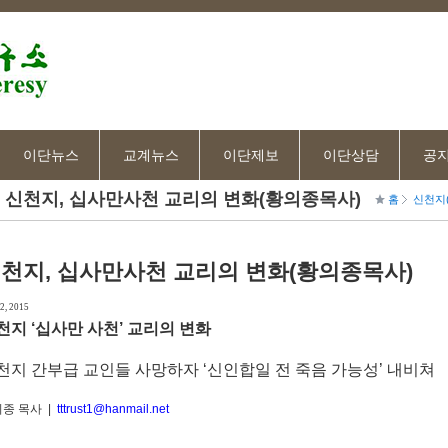
이단뉴스
교계뉴스
이단제보
이단상담
공
신천지, 십사만사천 교리의 변화(황의종목사)
홈
신천지
천지, 십사만사천 교리의 변화(황의종목사)
2, 2015
천지 ‘십사만 사천’ 교리의 변화
천지 간부급 교인들 사망하자 ‘신인합일 전 죽음 가능성’ 내비쳐
종 목사 |
tttrust1@hanmail.net