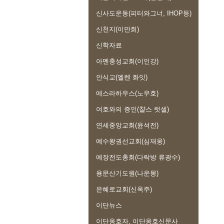
신사도운동(피터와그너, IHOP등)
신천지(이만희)
신학자료
아멘충성교회(이인강)
안식교(엘렌 화잇)
에스라하우스(노우호)
여호와의 증인(챨스 럿셀)
연세중앙교회(윤석전)
예수왕권선교회(심재웅)
예장전도총회(다락방 류광수)
용문산기도원(나운몽)
은혜로교회(신옥주)
이단뉴스
이단옹호자, 이단옹호신문사