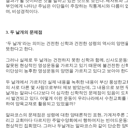
결과가 될 것이라는 것을 말하고 있는 것으로 보인다
.
세자르와 
부인에게 나타난 주님은 이단들이 주장하는 직통계시와 다름이 
며
,
비성경적이다
.
3.
두 날개의 문제점
‘
두 날개
’
라는 의미는 건전한 신학과 건전한 성령의 역사의 양면
뜻한다고 한다
.
그러나 실제로 두 날개는 건전하지 못한 신학과 함께
,
신사도운동
잘못된 현상적인 영성운동을 가르치고 있기 때문에 불건전한 신
이단성이 농후한 영성운동의 양면을 가르치고 있다고 보아야 한
두 날개에서 가르치던 실제 내용을 녹취한 내용이 부산 풍성한교
의 서로 다른 몇 사람으로부터 제보 받았는데
,
그 내용으로 보면 
날개는 알파나
G12
보다 더 심각한 신학적인 문제점이 있음이 도
서 발견되고 있다
.
어떻게 이런 운동이 우리나라에서 수천교회를 
하여 양육교재로 활용되고 있었을까
?
알파코스의 문제점은 성령에 대한 양태론적인 표현
,
가계저주론 
리고 교회마다 다르지만 주말수양회에서 행하여지는 빈야드운동
현상적인 집회였다
.
그러나 두날개는 알파코스와 같이 단순한 양