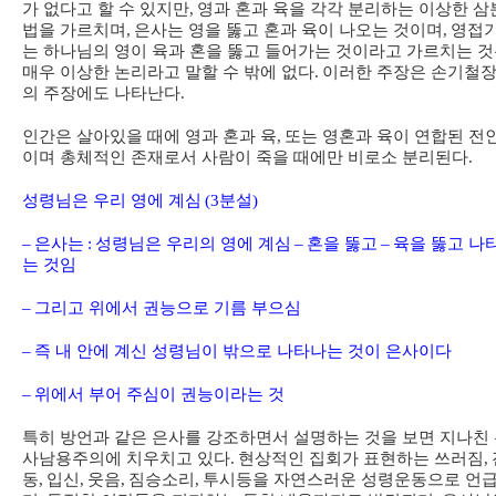
가 없다고 할 수 있지만
,
영과 혼과 육을 각각 분리하는 이상한 삼
법을 가르치며
,
은사는 영을 뚫고 혼과 육이 나오는 것이며
,
영접
는 하나님의 영이 육과 혼을 뚫고 들어가는 것이라고 가르치는 
매우 이상한 논리라고 말할 수 밖에 없다
.
이러한 주장은 손기철
의 주장에도 나타난다
.
인간은 살아있을 때에 영과 혼과 육
,
또는 영혼과 육이 연합된 전
이며 총체적인 존재로서 사람이 죽을 때에만 비로소 분리된다
.
성령님은 우리 영에 계심
(3
분설
)
–
은사는
:
성령님은 우리의 영에 계심
–
혼을 뚫고
–
육을 뚫고 나
는 것임
–
그리고 위에서 권능으로 기름 부으심
–
즉 내 안에 계신 성령님이 밖으로 나타나는 것이 은사이다
–
위에서 부어 주심이 권능이라는 것
특히 방언과 같은 은사를 강조하면서 설명하는 것을 보면 지나친
사남용주의에 치우치고 있다
.
현상적인 집회가 표현하는 쓰러짐
,
동
,
입신
,
웃음
,
짐승소리
,
투시등을 자연스러운 성령운동으로 언