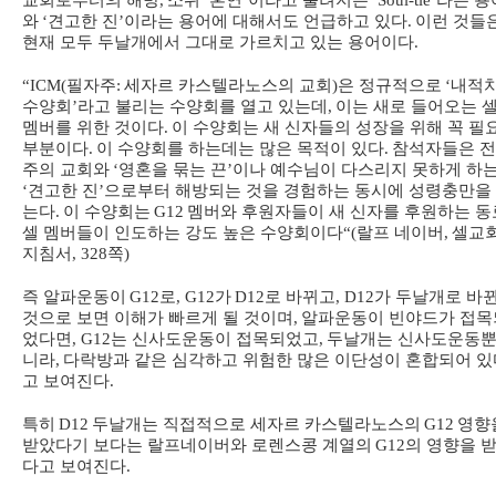
교회로부터의 해방
,
소위
‘
혼연
’
이라고 불려지는
‘Soul-tie’
라는 용
와
‘
견고한 진
’
이라는 용어에 대해서도 언급하고 있다
.
이런 것들
현재 모두 두날개에서 그대로 가르치고 있는 용어이다
.
“ICM(
필자주
:
세자르 카스텔라노스의 교회
)
은 정규적으로
‘
내적
수양회
’
라고 불리는 수양회를 열고 있는데
,
이는 새로 들어오는 
멤버를 위한 것이다
.
이 수양회는 새 신자들의 성장을 위해 꼭 필
부분이다
.
이 수양회를 하는데는 많은 목적이 있다
.
참석자들은 
주의 교회와
‘
영혼을 묶는 끈
’
이나 예수님이 다스리지 못하게 하
‘
견고한 진
’
으로부터 해방되는 것을 경험하는 동시에 성령충만을
는다
.
이 수양회는
G12
멤버와 후원자들이 새 신자를 후원하는 동
셀 멤버들이 인도하는 강도 높은 수양회이다
“(
랄프 네이버
,
셀교
지침서
, 328
쪽
)
즉 알파운동이
G12
로
, G12
가
D12
로 바뀌고
, D12
가 두날개로 바
것으로 보면 이해가 빠르게 될 것이며
,
알파운동이 빈야드가 접목
었다면
, G12
는 신사도운동이 접목되었고
,
두날개는 신사도운동뿐
니라
,
다락방과 같은 심각하고 위험한 많은 이단성이 혼합되어 있
고 보여진다
.
특히
D12
두날개는 직접적으로 세자르 카스텔라노스의
G12
영향
받았다기 보다는 랄프네이버와 로렌스콩 계열의
G12
의 영향을 
다고 보여진다
.