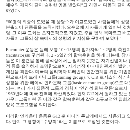
예수의 제자와 같이 술취한 영을 받았다
”
고 하면서 다음과 같이 
하였다
.
“60
명의 회중이 모였을 때 상당수가 이교도였던 사람들에게 성
분출되어 관중들을 도취시켰다
.
오순절에 제자들에게 일어난 것
럼
.
그 이후 교회는 초자연적으로 자랐고
,
주를 향해 목마르고 배
자들이 그들의 삶 속에서의 성령의 만지심을 구하며 모였다
.”
Encounter
운동은 원래 보통
10
∼
15
명의 참가자와
1
∼
2
명의 촉진
(facilitator)
로 구성된다
. 2
∼
5
일간의 합숙훈련을 하게 되는데
,
참가
들은 이 훈련을 통해 공석상에서는 말하지 못했던 자기신념이나 
정 등을 솔직하게 표명함으로써
,
자기성장이나 대인관계의 발전
개선을 꾀한다
.
미국의 심리학자
K.
레빈의 인간관계를 위한 기법
련으로서의 트레이닝 그룹
(training group)
과
, C.R.
로저스의 심리
성장을 위한 베이식 인카운터 그룹
(basic encounter group)
으로 대
되는
,
여러 가지 집중적 그룹의 경험이
‘
인간성 회복 운동
’
으로서
1960
년대에 미국 전역에 확산되었다
.
현재
G12
에서 행하고 있는 
카운터그룹이란 곧 이와 같은 합숙훈련과 같은 소규모적인 집회
양육 프로그램을 의미한다
.
이러한 엔카운터 운동은
G12
뿐 아니라 두날개에서도 사용되고 
다
.
단지 그 명칭이
“
수양회
”
라는 이름으로 포장된 것뿐이다
.