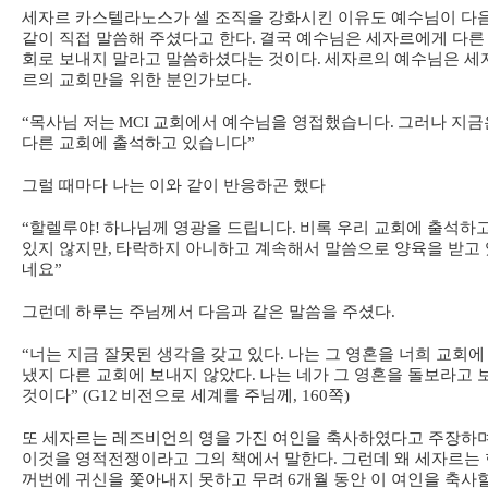
세자르 카스텔라노스가 셀 조직을 강화시킨 이유도 예수님이 다
같이 직접 말씀해 주셨다고 한다
.
결국 예수님은 세자르에게 다른
회로 보내지 말라고 말씀하셨다는 것이다
.
세자르의 예수님은 세
르의 교회만을 위한 분인가보다
.
“
목사님 저는
MCI
교회에서 예수님을 영접했습니다
.
그러나 지금
다른 교회에 출석하고 있습니다
”
그럴 때마다 나는 이와 같이 반응하곤 했다
“
할렐루야
!
하나님께 영광을 드립니다
.
비록 우리 교회에 출석하
있지 않지만
,
타락하지 아니하고 계속해서 말씀으로 양육을 받고 
네요
”
그런데 하루는 주님께서 다음과 같은 말씀을 주셨다
.
“
너는 지금 잘못된 생각을 갖고 있다
.
나는 그 영혼을 너희 교회에
냈지 다른 교회에 보내지 않았다
.
나는 네가 그 영혼을 돌보라고 
것이다
” (G12
비전으로 세계를 주님께
, 160
쪽
)
또 세자르는 레즈비언의 영을 가진 여인을 축사하였다고 주장하
이것을 영적전쟁이라고 그의 책에서 말한다
.
그런데 왜 세자르는 
꺼번에 귀신을 쫓아내지 못하고 무려
6
개월 동안 이 여인을 축사