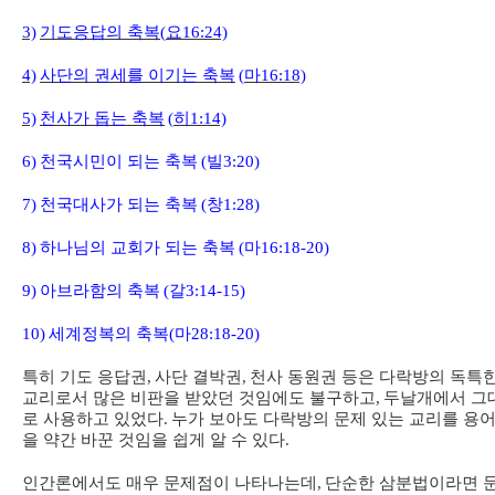
3)
기도응답의 축복
(
요
16:24)
4)
사단의 권세를 이기는 축복
(
마
16:18)
5)
천사가 돕는 축복
(
히
1:14)
6)
천국시민이 되는 축복
(
빌
3:20)
7)
천국대사가 되는 축복
(
창
1:28)
8)
하나님의 교회가 되는 축복
(
마
16:18-20)
9)
아브라함의 축복
(
갈
3:14-15)
10)
세계정복의 축복
(
마
28:18-20)
특히 기도 응답권
,
사단 결박권
,
천사 동원권 등은 다락방의 독특
교리로서 많은 비판을 받았던 것임에도 불구하고
,
두날개에서 그
로 사용하고 있었다
.
누가 보아도 다락방의 문제 있는 교리를 용
을 약간 바꾼 것임을 쉽게 알 수 있다
.
인간론에서도 매우 문제점이 나타나는데
,
단순한 삼분법이라면 