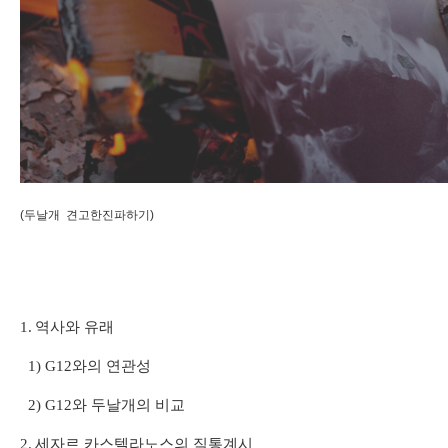
(두날개 견고한진파하기)
1.
역사와 유래
1) G12
와의 연관성
2) G12
와 두날개의 비교
2.
세자르 카스텔라노스의 직통계시