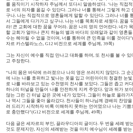
를 움직이기 시작하자 주님께서 또다시 말씀하셨다
. ‘
나는 직접
로 너의 의자를 옮길 수 있단다
.
그러나 너를 통해서 그렇게 하고 
구나
.
나는 직접적으로 영혼들에게 말할 수 있단다
.
그러나 너를 
서 그들에게 다가가고 싶구나
.
나는 너를 목회자로 세웠다
.
꿈을 
라
!
큰 교회에 대한 꿈을 꾸어라
.
꿈은 나의 영의 언어란다
.
네가 
할 교회가 얼마나 큰지 하늘의 별과 바다의 모래알과 같이 영혼
수는 헤아릴 수 없을 것이며
,
너를 통하여 큰 민족을 이룰 것이다
”
자르 카스텔라노스
, G12
비전으로 세계를 주님께
, 39
쪽
)
그는 자신이 예수를 직접 만나고 대화를 하며
,
또 천사를 볼 수 있
고 주장한다
.
“
나의 몸은 바닥에 쓰러졌으나 나의 영은 쓰러지지 않았다
.
그 순
에 나는 나를 호위하고 빛나는 옷을 입고 어린아이의 청결한 눈
로 나를 바라보고 있는 수천명의 천사를 보았다
.
그들은 좁고 커
하나의 터널을 만들어 나를 안전하게 지켜 주었다
.
앞과 뒤가 보
않는 그런 긴 터널 같은 곳에 내가 있었다
.
그들이 하늘로 올라가
나 역시 그들을 좇아 올라갔다
.
천사들이 하나님께 경배의 찬양을
려 드리기 시작하자 비록 이해하지 못하는 언어였으나 나는 기쁨
로 충만했다
”(G12
비전으로 세계를 주님께
, 49
쪽
)
다음 글은 세자르의 부인
,
끌라우디아의 글이다
.
두 번을 세례 받
것도 문제지만
,
자신의 세례받는 것을 마치 예수님이 세례를 받는