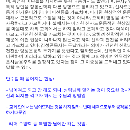
며
,
특정한 이단들을 지지하는 듯한 내용까지도 발견되며
,
은사남
특히 방언을 정통신학과 다른 방향으로 장려하고 있으며
,
신사도
동의 인카운터와 임파테이션등을 가르치며
,
이러한 현상적인 운
대해서 근본적으로 수정을 하는 것이 아니라
,
오히려 명칭을 바꾸
사용하라고 가르치거나
,
셀에서는 이러한 신사도운동적인 현상
를 마음대로 하되 교회에서는 하지 말라고 은폐하고 있다
.
더욱이
바르고 건전한 신학을 가르치는 것이 아니라
,
오히려 신학적인 지
때문에 이런 현상이 나타나지 않는다고 하며 신학과 편견을 버리
고 가르치고 있다
.
김성곤목사는 두날개라는 의미가 건전한 신학
건전한 영성운동의 두가지를 뜻한다고 말하였는데
,
신학적인 지
비판하며 버리라고 말하고 있다는 것과 함께 고의적이며 인위적
은사남용주의를 권장하고 있다는 점이 그 이중성을 드러내고 있
말할 수 있다
.
안수할 때 넘어지는 현상
:
–
넘어져도 되고 안 해도 되나
,
성령님께 맡기는 것이 중요한 것
–
신의 의지를 꺽고자 하시는 주님의 방법임
–
교회 안에서는 넘어뜨리는 것을 하지 말라
–
반대 세력으로부터 공격을 
하기 때문임
–
리더 수양회 등 특별한 날에만 하는 것임
.