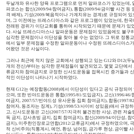
두날개와 유사한 양육 프로그램으로 먼저 알파코스가 있었는데
,
파코스는 합신
(2009/94/
참여금지
),
통합
(2009/94/
금이빨 사건 등 
격 배제
),
기성
(2009/
복음적이나 가계치유는 경계
)
로 규정되어 있
며
,
그 이전에는 뜨레스디아스와 같은 프로그램이 있었는데
,
한국
전래된 경위가 이단교회를 통하여 시작되었기 때문에 문제가 있
다
.
사실 뜨레스디아스나 알파운동은 문제점이 있었음에도 불구
심각한 문제점이나 이단성을 찾아 볼 수는 없었다
.
그 뒤로 정통
에서 일부 문제점을 수정한 알파운동이나 수정된 뜨레스디아스가
어왔던 것은 사실이다
.
그러나 최근에 적지 않은 교회에서 성행되고 있는
G12
와
D12(
두
개의 전신
)
부터는 심각한 문제점들이 발견되었고
,
몇몇 교단에서
류금지와 참여금지로 규정한 신사도운동을 접목시킨 증거들과 
적인 이단성이 나타나기 시작하였다
.
현재
G12
는 예장합동
(2008)
에서 이단성이 있다고 공식 규정되어
으며
,
또한 빈야드운동은 통합
(1995/81/
도입금지
),
고신
(1996/46/
여금지
, 2007/57/
빈야드성 유사운동 집회 참여금지
),
합동
(1997/82
참여자
,
동조자는 징계
),
기성
(1998/53/
사이비 성있음
)
애서 규정
고
,
신사도운동은 고신
(2007/57/
지극히 불건전한 사상
,
관련 저술
독 금지
,
강사초빙 금지
,
집회 참여금지
),
합신
(2009/94/
이단성
,
참
금지
),
미주한인장로교연합
(2012/
교류금지
)
에서 규정하였으며
,
적 신비주의
(
직통계시
,
예언
,
환상
,
넘어짐
,
금가루 현상
,
금이빨 