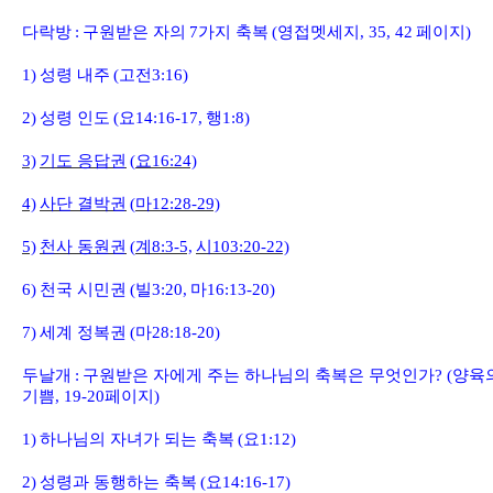
다락방
:
구원받은 자의
7
가지 축복
(
영접멧세지
, 35, 42
페이지
)
1)
성령 내주
(
고전
3:16)
2)
성령 인도
(
요
14:16-17,
행
1:8)
3)
기도 응답권
(
요
16:24)
4)
사단 결박권
(
마
12:28-29)
5)
천사 동원권
(
계
8:3-5,
시
103:20-22)
6)
천국 시민권
(
빌
3:20,
마
16:13-20)
7)
세계 정복권
(
마
28:18-20)
두날개
:
구원받은 자에게 주는 하나님의 축복은 무엇인가
? (
양육
기쁨
, 19-20
페이지
)
1)
하나님의 자녀가 되는 축복
(
요
1:12)
2)
성령과 동행하는 축복
(
요
14:16-17)