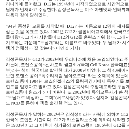
리나라에 들어왔고
, D12
는
1994
년에 시작되었으므로 시간적으로
날개가 먼저라고 주장한다
.
김성곤목사는 미주 아멘넷과 인터뷰
다음과 같이 말하였다
.
“94
년 풍성한 교회를 시작할 때
, D12
라는 이름으로
12
명의 제자
삼는 것을 목표로 했다
. 2002
년
G12
가 콜롬비아교회에서 한국으
들어왔다
.
그러자 사람들이
D12
와
G12
를 혼란스러워 했다
.
그래
기도하는 가운데
”
두날개
“
라는 이름으로 바꾸었다
.
두 날개가 시
템의 정체성과 잘 맞는다
”(
아멘넷 기사
)
김성곤목사는
G12
가
2002
년에 우리나라에 처음 도입되었다고 
하는데
,
로렌스콩의
<
신사도적 셀교회
>(
국제
Cell Korea
한국대표
부
)
라는 책이 한국어로 발간한 때가
2000
년이었다
.
그 책
43
페이
보면 로렌스 콩이
“
독수리처럼 날아오르다
”
라는 소제목이 있는데
로렌스 콩이
1984
년 로스안젤레스의 올림픽경기에서 독수리를 
힌트를 얻었다고 말하고 있다
.
김성곤목사의 주장대로라면 두날
로렌스콩이 원조가 되어 버린다
.
또
2002
년에 류영모목사가 쓴 
“
두날개로 비상하는 교회
”(
서로사랑
)
가 있었다
.
심지어 김성곤목
도
NCD
를 통하여 책을 출간한 적도 있다
.
김성곤목사가 말하는
2002
년은 김삼성이라는 사람에 의하여
G12
한국에 도입된 시간이다
. G12
가 카스텔라노스에 의하여 시작된 
은
1983
년이고 그 이후에 싱가폴의 로렌스콩이
1986
년에
G12
를 