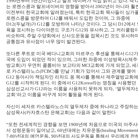
1990
년부터
5
년간이었다고 랄프 네이버가 직접 밝히고 있다
.
즉
G
는 로렌스콩과 랄프네이버의 영향을 받아서
2002
년이 아니라 훨
이전부터 한국교회에 알려졌는데
,
특히 한국교회 목사들이 싱가
로렌스콩을 방문하여
G12
를 배워서 도입한 것이며
,
그 와중에
D12(
두날개
)
가
G12
를 모방하여 나타난 것이다
.
그 당시
D12
에서 
육을 표시하는 다이야몬드 구조가
G12
와 유사하고
,
그 커리쿨럼
비슷하며
,
주말 수양회에서 신사도운동을 접목시킨 것도 유사하
공통점과 유사점이 너무 많이 발견된다
.
또다른 루트로 미국 베다니교회의 마르쿠스 후센을 통해서
G12
가
국에 도입이 되었던 적이 있으며
,
그러한 와중에 이성방목사
(
제주
방교회
)
가 우연히 콜롬비아 보고타의
MCI
교회에 가게 되었고
,
세
로 카스텔라노스
(FCBC)
를 만날 기회가 있어서 그와 관계를 맺어
G12
동아시아 책임자인 리차드 옹 목사를 통해서 제주열방교회
G12
를 시작하게 된다
.
이 중에서
G12Korea
라는 명칭을 사용했던
삼성선교사가
G12
라는 이름을 사용하지 못하게 되자
, ‘
열두제자
교회
’
라고 이름을 바꾸게 되어 활동을 하게 된다
.
자신이 세자르 카스텔라노스의 열두제자 중에 하나라고 주장하는
삼성목사
(
카자흐스탄 은혜교회
)
는 다음과 같이 말한다
“
또한 전세계적인 경향을 보면
1900
년에 처음으로 미국의 아주
서 성령운동이 일어났고
, 60
년대에는 치유운동
(healing Movement
7-80
년대의 예언운동
, 90
년대의 사도운동을 통해서 우리에게 전