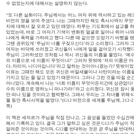
수 없었는지에 대해서는 설명하지 않는다
.
“
또 다른 실화이다
.
주님께서는 어느 여자 위에 역사하고 있는 레
비언의 영을 보여 주셨다
.
나는 그때까지만 해도 축사사역이 무엇
지에 대해서 잘 모르고 있던 때였다
.
하루는 기도회에서 설교를 
있었는데
,
바로 그 여자가 기색이 변화된 얼굴로 일어나 뛰어 나
나에게 폭력을 가하려고 했다
.
다른 때 같으면 도망가기 바빴을 
그땐 권위있게
‘
주님이 너를 꾸짖으신다
’
라고 소리쳤다
.
그러자 
여자는 바닥에 쓰러졌고 귀신들이 나에게 말을 걸어오기 시작했
주님이 그러하셨던 것처럼 나 역시 귀신들의 이름을 물었다
. ‘
예
의 이름으로 네 이름이 무엇이냐
?’
그러자 뜻밖에
‘
저의 이름은 
다
,
마리아
,
니디아입니다
’
라고 말하는 것이아니겠는가
?
뜻밖이었
이유는 그때만 해도 모든 귀신은 바알새불이나 사탄이라는 이름
가지고 있는 줄 알고 있었기 때문이다
.
그러나 그런 것을 따질 순
아니었다
.
계속해서 나는
‘
너희 이름이 무엇이든지간에 상관없다
!
수의 이름으로 명하노니 떠나가라
!’
라고 소리쳤다
.
귀신은 잠시 
만 떠나 있을 것이라고 협박했다
.
그래서 우리는 그 처녀를 위해
6
월 동안 축사사역을 벌였다
.”(G12
비전으로 세계를 주님께
, 212-
쪽
)
이 책은 세자르가 주님을 직접 만나고
,
그 음성을 들었던 수십건에
해서 기록하고 있다
.
결국 그가 말하고 싶은 것은
G12
가 주님이 
알려준 것이라는 것이며
, G12
를 반대하는 것은 곧 주님을 반대하