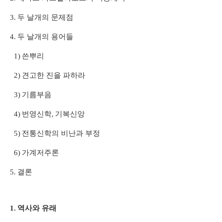
3.
두 날개의 문제점
4.
두 날개의 용어들
1)
쓴뿌리
2)
견고한 진을 파하라
3)
기름부음
4)
번영신학
,
기복신앙
5)
전통신학의 비난과 부정
6)
가계저주론
5.
결론
1.
역사와 유래