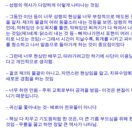
–
성령의 역사가 다양하게 이렇게 나타나는 것임
–
그동안 이단 등이 너무 성령의 현상을 너무 부정적으로 매도된 
을 알자
.
제
3
의 물결의 여러 동물소리 내는 것등을 보면
,
성령의 
인데
,
막혀있던 수도꼭지를 틀면
,
막혀있던 찌꺼기가 다 썩여서 
는 것임
(
제
3
세계
:
닭소리 내는 것 등
–
빠져나가면서 표현이 여러 
리로 나오는 것임
) ->
그래서 시간이 지날수록
,
회개를 시키고 파
를 청소하고 나서 말씀으로 돌아가게 하는 것이 중요점이었다
–
그런데 너무 현상만 배우고
,
따라가려고만 하기에 사단이 이용
다고 개인적으로 생각함
.
–
결코 제
3
의 물결이 아니고
,
자연스런 현상임을 알고
,
치유수양회
새로운 경험을 하는 것임
–
너무 하면 안됨
–
주위 교회로부터 공격을 받음
–
이것은 본질이 
니기 때문입니다
.
–
귀신을 쫓아내는 것
–
베뢰아 전유물이 아니다
–
책상 다 치우고 기도원처럼 한 것은
,
더 큰 기름 부으심을 위해 
것임
–
무릎을 꿇고 하면 정말 큰 역사가 나타남
.