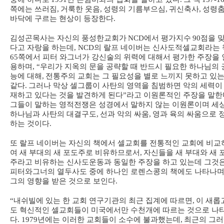
쪽에는 쓰러짐
,
거룩한 웃음
,
성령의 기름부으심
,
귀신축사
,
성령
바닥에 구르는 현상이 등장한다
.
김성곤목사는 자신의 풍성한교회가
NCD
에서 평가지수
90
점을 
다고 자랑을 하는데
, NCD
의 랄프 네이버는 신사도적셀교회라는 
65
쪽에서 피터 와그너가 강신술의 위력에 대해서 평가한 주장을 
용하며
, “
우리가 지옥의 문을 공략할 때 반드시 필요한 하나님의 
능에 대해
,
전통주의 교회는 그 필요성을 별로 느끼지 못하고 있는
같다
.
그러나 막상 셀그룹이 사탄의 영역을 침범하면 악의 세력이
재하고 있다는 것을 발견하게 된다
”
라고 이원론적인 주장을 말한
그들이 말하는 영적전쟁은 성경에서 말하지 않는 이원론이며 세
하나님과 사탄의 대결구도
,
선과 악의 싸움
,
영과 육의 싸움으로 
하는 것이다
.
또 랄프 네이버는 자신의 책에서 셀교회를 전통적인 교회에 비교
여 새 부대의 새 포도주로 비유하므로서
,
자신들을 새 부대와 새 
주라고 비유하는 신사도운동과 동일한 주장을 하고 있는데 그것
피터와그너의 열두사도 중에 하나인 로렌스콩의 책에도 나타나
그의 영향을 받은 것으로 보인다
.
“
내쉬빌에 있는 한 교회 연구기관의 최근 집계에 따르면
,
이 새롭
도 혁신적인 셀교회들이 미국에서만 수천개에 따르는 것으로 나
다
. 1979
년에는 이러한 교회들이 소수에 불과했는데
,
최근의 그