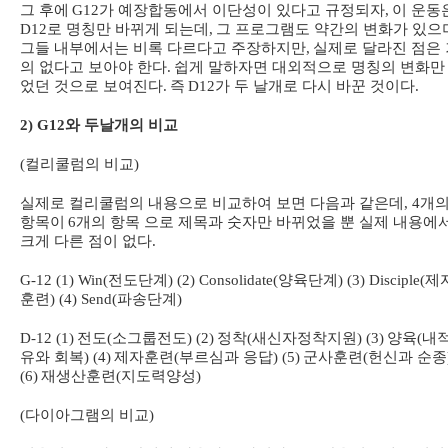
그 후에
G12
가 예장합동에서 이단성이 있다고 규정되자
,
이 운동
D12
로 명칭만 바뀌게 되는데
,
그 프로그램도 약간의 변화가 있으
그들 내부에서는 비록 다르다고 주장하지만
,
실제로 달라진 점은 
의 없다고 보아야 한다
.
쉽게 말하자면 대외적으로 명칭의 변화만
었던 것으로 보여진다
.
즉
D12
가 두 날개로 다시 바꾼 것이다
.
2) G12
와 두날개의 비교
(
컬리쿨럼의 비교
)
실제로 컬리쿨럼의 내용으로 비교하여 보면 다음과 같은데
, 4
개
항목이
6
개의 항목 으로 제목과 숫자만 바뀌었을 뿐 실제 내용에
크게 다른 점이 없다
.
G-12 (1) Win(
전도단계
) (2) Consolidate(
양육단계
) (3) Disciple(
제
훈련
) (4) Send(
파송단계
)
D-12 (1)
전도
(
소그룹전도
) (2)
정착
(
새신자정착지원
) (3)
양육
(
내
유와 회복
) (4)
제자훈련
(
부르심과 응답
) (5)
군사훈련
(
헌신과 순종
(6)
재생산훈련
(
지도력양성
)
(
다이아그램의 비교
)