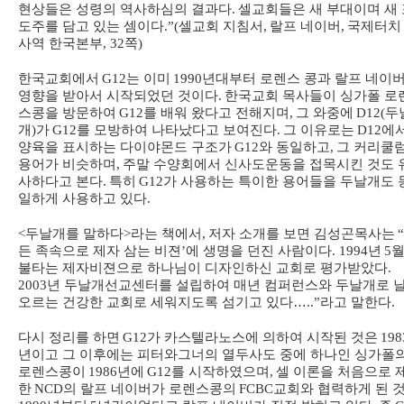
현상들은 성령의 역사하심의 결과다
.
셀교회들은 새 부대이며 새 
도주를 담고 있는 셈이다
.”(
셀교회 지침서
,
랄프 네이버
,
국제터치
사역 한국본부
, 32
쪽
)
한국교회에서
G12
는 이미
1990
년대부터 로렌스 콩과 랄프 네이
영향을 받아서 시작되었던 것이다
.
한국교회 목사들이 싱가폴 로
스콩을 방문하여
G12
를 배워 왔다고 전해지며
,
그 와중에
D12(
두
개
)
가
G12
를 모방하여 나타났다고 보여진다
.
그 이유로는
D12
에
양육을 표시하는 다이야몬드 구조가
G12
와 동일하고
,
그 커리쿨
용어가 비슷하며
,
주말 수양회에서 신사도운동을 접목시킨 것도 
사하다고 본다
.
특히
G12
가 사용하는 특이한 용어들을 두날개도 
일하게 사용하고 있다
.
<
두날개를 말하다
>
라는 책에서
,
저자 소개를 보면 김성곤목사는
“
든 족속으로 제자 삼는 비젼
’
에 생명을 던진 사람이다
. 1994
년
5
불타는 제자비젼으로 하나님이 디자인하신 교회로 평가받았다
.
2003
년 두날개선교센터를 설립하여 매년 컴퍼런스와 두날개로 
오르는 건강한 교회로 세워지도록 섬기고 있다
…
..”
라고 말한다
.
다시 정리를 하면
G12
가 카스텔라노스에 의하여 시작된 것은
198
년이고 그 이후에는 피터와그너의 열두사도 중에 하나인 싱가폴
로렌스콩이
1986
년에
G12
를 시작하였으며
,
셀 이론을 처음으로 
한
NCD
의 랄프 네이버가 로렌스콩의
FCBC
교회와 협력하게 된 