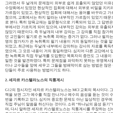
그러면서 두 날개의 문제점이 외부로 쉽게 표출되지 않았던 이유
수양회에서 있었던 현상적인 집회에 대해서 외부로 비밀을 지키
가르침이 있었고
,
현상적인 집회에 대해서는 용어를 바꾸라고 가
쳤으며
,
교회에서는 하지 말라는 내부적인 가르침이 있었기 때문
로 본다
.
특히 양육교재는 질문형식으로 기록되어 있고
,
그 답변은
부에서만 가르치게 되어 있으며
,
내부적인 강의는 외부로 유출되
않았기 때문이다
.
즉 두날개의 내부 강의는 그 강의를 직접 참가
던 교인들이 필기로 쓴 녹취록 외에는 증거가 없다
.
그러나 필자는
명의 참가자가 쓴 녹취록의 필기 내용이 거의 동일하다는 것을 
되었고
,
최근에는 두날개 내부에서 강의하는 강사의 자료를 획득
였으며
,
그 모든 내용이 거의 동일하였다
.
심지어 다른 교단에서 
한 녹취록과 직접 두날개를 도입했단 목회자의 증언도 그 내용이
일한 것을 발견하였다
.
특히 문제점을 파악하지 못하는 유명목사
이나 교수들을 앞에 세우고 그들을 방패막이로 삼는 방법은 많은
단들이 주로 사용하는 방법이기도 하다
.
2.
세자르 카스텔라노스의 직통계시
G12
의 창시자인 세자르 카스텔라노스는
MCI
교회의 목사이다
.
책을 보면 그가 예수를 직접 만나거나 예수의 음성을 듣는 것이 
번을 기록하고 있다
.
심지어 중요한 문제도 아닌 일상적인 경우에
직접 주님이 말씀을 하신다는 것이다
.
소위
“
하나님의 음성 듣기
”
며
,
다시 말하면 세자르 카스텔로노스는 직통계시를 주장하는 신