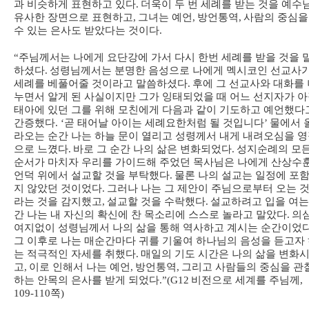
과 비슷하게 표현하고 있다
.
더욱이 두 번 세례를 받는 것을 예수
유사한 장면으로 표현하고
,
그녀는 예언
,
방언통역
,
사람의 중심을
수 있는 은사도 받았다는 것이다
.
“
주님께서는 나에게 요단강에 가서 다시 한번 세례를 받을 것을 
하셨다
.
성령님께서는 분명한 음성으로 나에게 멕시코인 선교사
세례를 베풀어줄 것이라고 말씀하셨다
.
후에 그 선교사와 대화를 
누면서 알게 된 사실이지만 그가 잉태되었을 때 어느 선지자가 
태아에 있던 그를 위해 모친에게 다음과 같이 기도하고 예언했다
간증했다
. ‘
곧 태어날 아이는 세례요한처럼 될 것입니다
’
물에서 
라오는 순간 나는 하늘 문이 열리고 성령께서 내게 내려오심을 
으로 느꼈다
.
바로 그 순간 나의 삶은 변화되었다
.
성지순례의 모
순서가 마치자 우리를 가이드해 주었던 목사님은 나에게 산상수
언덕 위에서 설교할 것을 부탁했다
.
물론 나의 설교는 일정에 포
지 않았던 것이었다
.
그러나 나는 그 제안이 주님으로부터 오는 
라는 것을 감지했고
,
설교할 것을 수락했다
.
설교하려고 입을 여는
간 나는 내 자신의 확신에 찬 목소리에 스스로 놀라고 말았다
.
의
여지없이 성령님께서 나의 삶을 통해 역사하고 계시는 순간이었
그 이후로 나는 매순간마다 귀를 기울여 하나님의 음성을 듣고자
는 적극적인 자세를 취했다
.
매일의 기도 시간은 나의 삶을 변화
고
,
이로 인해서 나는 예언
,
방언통역
,
그리고 사람들의 중심을 관
하는 안목의 은사를 받게 되었다
.”(G12
비전으로 세계를 주님께
,
109-110
쪽
)