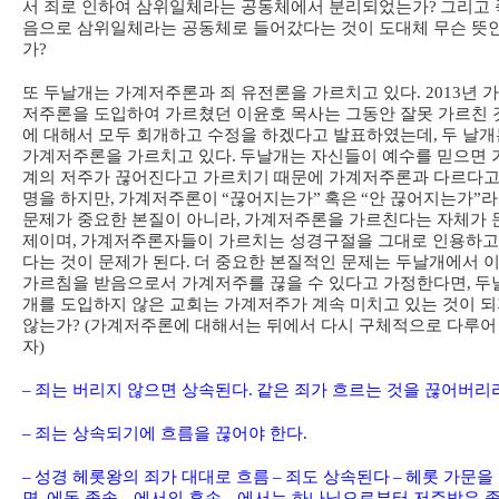
서 죄로 인하여 삼위일체라는 공동체에서 분리되었는가
?
그리고 
음으로 삼위일체라는 공동체로 들어갔다는 것이 도대체 무슨 뜻
가
?
또 두날개는 가계저주론과 죄 유전론을 가르치고 있다
. 2013
년 
저주론을 도입하여 가르쳤던 이윤호 목사는 그동안 잘못 가르친 
에 대해서 모두 회개하고 수정을 하겠다고 발표하였는데
,
두 날개
가계저주론을 가르치고 있다
.
두날개는 자신들이 예수를 믿으면 
계의 저주가 끊어진다고 가르치기 때문에 가계저주론과 다르다고
명을 하지만
,
가계저주론이
“
끊어지는가
”
혹은
“
안 끊어지는가
”
라
문제가 중요한 본질이 아니라
,
가계저주론을 가르친다는 자체가 
제이며
,
가계저주론자들이 가르치는 성경구절을 그대로 인용하고
다는 것이 문제가 된다
.
더 중요한 본질적인 문제는 두날개에서 
가르침을 받음으로서 가계저주를 끊을 수 있다고 가정한다면
,
두
개를 도입하지 않은 교회는 가계저주가 계속 미치고 있는 것이 
않는가
? (
가계저주론에 대해서는 뒤에서 다시 구체적으로 다루어
자
)
–
죄는 버리지 않으면 상속된다
.
같은 죄가 흐르는 것을 끊어버리
–
죄는 상속되기에 흐름을 끊어야 한다
.
–
성경 헤롯왕의 죄가 대대로 흐름
–
죄도 상속된다
–
헤롯 가문을
면
,
에돔 족속
–
에서의 후손
–
에서는 하나님으로부터 저주받은 