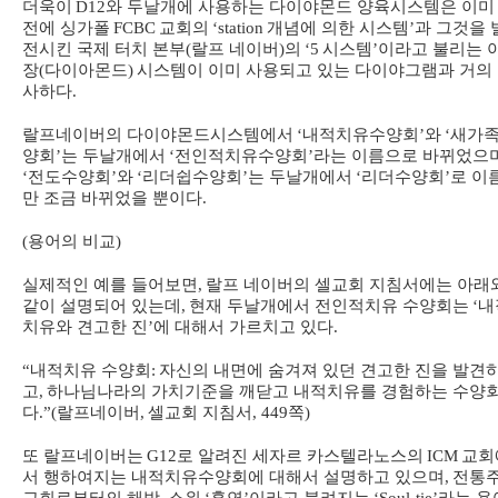
더욱이
D12
와 두날개에 사용하는 다이야몬드 양육시스템은 이미
전에 싱가폴
FCBC
교회의
‘station
개념에 의한 시스템
’
과 그것을 
전시킨 국제 터치 본부
(
랄프 네이버
)
의
‘5
시스템
’
이라고 불리는 
장
(
다이아몬드
)
시스템이 이미 사용되고 있는 다이야그램과 거의
사하다
.
랄프네이버의 다이야몬드시스템에서
‘
내적치유수양회
’
와
‘
새가
양회
’
는 두날개에서
‘
전인적치유수양회
’
라는 이름으로 바뀌었으
‘
전도수양회
’
와
‘
리더쉽수양회
’
는 두날개에서
‘
리더수양회
’
로 이
만 조금 바뀌었을 뿐이다
.
(
용어의 비교
)
실제적인 예를 들어보면
,
랄프 네이버의 셀교회 지침서에는 아래
같이 설명되어 있는데
,
현재 두날개에서 전인적치유 수양회는
‘
내
치유와 견고한 진
’
에 대해서 가르치고 있다
.
“
내적치유 수양회
:
자신의 내면에 숨겨져 있던 견고한 진을 발견
고
,
하나님나라의 가치기준을 깨닫고 내적치유를 경험하는 수양
다
.”(
랄프네이버
,
셀교회 지침서
, 449
쪽
)
또 랄프네이버는
G12
로 알려진 세자르 카스텔라노스의
ICM
교회
서 행하여지는 내적치유수양회에 대해서 설명하고 있으며
,
전통