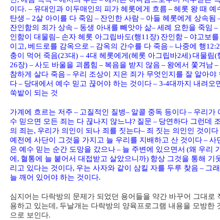
이다
. –
유대인과 이두매인의 피가 헤롯에게 흐름
–
헤롯 왕 때 예
탄생
– 2
살 아이를 다 죽임
–
잔인한 사람
–
아들 헤롯에게 상속됨
잔인함의 죄가 상속
–
동생 아내를 빼앗아 삶
–
세례 요한을 죽임
–
인함이 대물림
–
손자 헤롯 아그립바도
(
행
11
장
)
잔인함
–
야고보를
이고
,
베드로를 감옥으로
–
감옥의 간수를 다 죽음
–
나중에 행
12:2
충이 먹어 죽음
(23
대
) – 4
대 헤롯에게
(
헤롯 아그립바
2
세
)
대물림
(
26
장
) –
사도 바울을 괴롭힘
–
복음을 받지 않음
–
왕에서 쫓겨남
–
참하게 살다 죽음
–
우리 조상이 지은 죄가 무엇인지를 잘 알아야 
다
–
당대에서 예수 믿고 끊어야 하는 것이다
– 3-4
대까지 내려오
쑥밭이 되는 것
가계에 흐르는 저주
–
고질적인 질병
–
알콜 중독 등이다
–
우리가 
수 믿으면 모든 죄는 다 끊나지 않느냐
?
질문
–
당연하다 그런데 
의 죄는
,
우리가 의인이 되나 죄를 짓는다
–
죄 짓는 의인인 것이다
예전에 사단이 그것을 가지고 늘 우리를 지배하고 산 것이다
–
사
은 예수 믿는 순간 도망을 갔으나
–
늘 주변에 있으면서
(
왜 우리 
에
,
혈통에 늘 붙어서 대접받고 살았으니까
)
항상 그것을 통해 기
리고 있다는 것이다
,
우는 사자와 같이 삼킬 자를 두루 찾음
–
그래
늘 깨어 있어야 하는 것이다
.
심지어는 다락방의 문제가 되었던 용어들을 약간 바꾸어 그대로 
용하고 있는데
,
두날개는 다락방의 양육프로그램 내용을 모방한 
으로 보인다
.