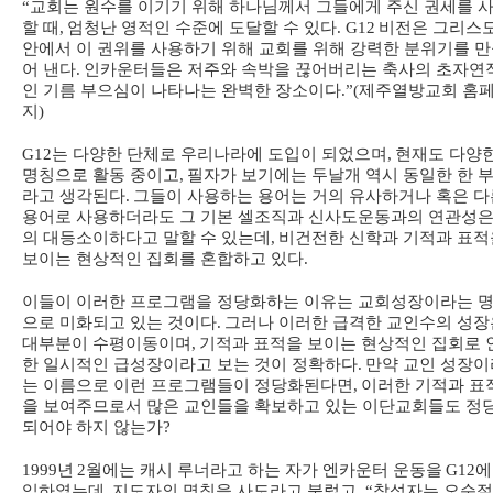
“
교회는 원수를 이기기 위해 하나님께서 그들에게 주신 권세를 
할 때
,
엄청난 영적인 수준에 도달할 수 있다
. G12
비전은 그리스
안에서 이 권위를 사용하기 위해 교회를 위해 강력한 분위기를 
어 낸다
.
인카운터들은 저주와 속박을 끊어버리는 축사의 초자연
인 기름 부으심이 나타나는 완벽한 장소이다
.”(
제주열방교회 홈
지
)
G12
는 다양한 단체로 우리나라에 도입이 되었으며
,
현재도 다양
명칭으로 활동 중이고
,
필자가 보기에는 두날개 역시 동일한 한 
라고 생각된다
.
그들이 사용하는 용어는 거의 유사하거나 혹은 다
용어로 사용하더라도 그 기본 셀조직과 신사도운동과의 연관성은
의 대등소이하다고 말할 수 있는데
,
비건전한 신학과 기적과 표적
보이는 현상적인 집회를 혼합하고 있다
.
이들이 이러한 프로그램을 정당화하는 이유는 교회성장이라는 
으로 미화되고 있는 것이다
.
그러나 이러한 급격한 교인수의 성장
대부분이 수평이동이며
,
기적과 표적을 보이는 현상적인 집회로 
한 일시적인 급성장이라고 보는 것이 정확하다
.
만약 교인 성장이
는 이름으로 이런 프로그램들이 정당화된다면
,
이러한 기적과 표
을 보여주므로서 많은 교인들을 확보하고 있는 이단교회들도 정
되어야 하지 않는가
?
1999
년
2
월에는 캐시 루너라고 하는 자가 엔카운터 운동을
G12
에
입하였는데
,
지도자의 명칭을 사도라고 불렀고
, “
참석자는 오순