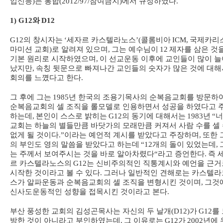
입신등
)
는 통합
(2012/97/
참여금지
)
에서 규정하였다
.
1) G12
와
D12
G12
의 창시자는
‘
세자르 카스텔라노스
’(
콜롬비아
ICM,
국제카리
마미션 교회
)
로 알려져 있으며
,
그는 예수님이
12
제자를 삼은 것
기본 원리로 시작하였으며
,
이 선교운동 이후에 교인들이 많이 늘
났지만
,
속칭 뒷문으로 빠져나간 교인들의 숫자가 많은 것에 대해
회의를 느꼈다고 한다
.
그 후에 그는
1985
년 한국의 조용기목사의 순복음교회를 방문하
순복음교회의 셀 조직을 롤모델로 인용하면서 성공을 하였다고 
하는데
,
본인이 스스로 밝히는
G12
의 동기에 대해서는
1983
년
“
너
교회는 하늘의 별들만큼 바닷가의 모래만큼 커져서 사람 수를 셀
없게 될 것이다
.”
이라는 예언적 계시를 받았다고 주장하며
,
또한 
의 부인도 영의 말씀을 받았다고 하는데
“12
개의 돌이 있었는데
,
는 주께서 보여주시는 것을 바로 알아차렸다
“
라고 증언한다
.
즉 
르 카스텔라노스의
G12
는 신비주의적인 직통계시와 예언을 근거
시작한 것이라고 볼 수 있다
.
그러나 일반적인 견해로는 카스텔라
스가 알파운동과 순복음교회의 셀 조직을 변형시킨 것이며
,
그것
신사도운동적인 성향을 접목시킨 것이라고 본다
.
부산 풍성한 교회의 김성곤목사는 자신의 두 날개
(D12)
가
G12
를
방한 것이 아니라고 부인하였는데
,
그 이유로는
G12
가
2002
년에 