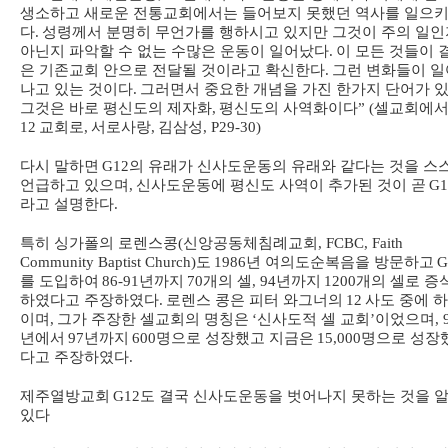
생소하고 새로운 전통교회에서는 들어보지 못했던 역사를 일으
다
.
성령께서 분명히 무언가를 행하시고 있지만 그것이 주의 일인
아닌지 파악할 수 없는 수많은 운동이 일어났다
.
이 모든 것들이 
은 기존교회 안으로 전달될 것이라고 확신한다
.
그런 변화들이 일
나고 있는 것이다
.
그러면서 중요한 개념을 가진 한가지 단어가 
그것은 바로 평신도의 제자화
,
평신도의 사역화이다
” (
셀교회에
12
교회로
,
서로사랑
,
김삼성
, P29-30)
다시 말하면
G12
의 유래가 신사도운동의 유래와 같다는 것을 스
언급하고 있으며
,
신사도운동에 평신도 사역이 추가된 것이 곧
G1
라고 설명한다
.
특히 싱가폴의 로렌스콩
(
신앙공동체침례교회
, FCBC, Faith
Community Baptist Church)
도
1986
년 여의도순복음을 방문하고
G
를 도입하여
86-91
년까지
70
개의 셀
, 94
년까지
1200
개의 셀로 증
하였다고 주장하였다
.
로렌스 콩은 피터 와그너의
12
사도 중에 
이며
,
그가 주장한 셀교회의 명칭은
‘
신사도적 셀 교회
’
이었으며
, 
년에서
97
년까지
600
명으로 성장했고 지금은
15,000
명으로 성장
다고 주장하였다
.
제주열방교회
G12
도 결국 신사도운동을 벗어나지 못하는 것을 알
있다