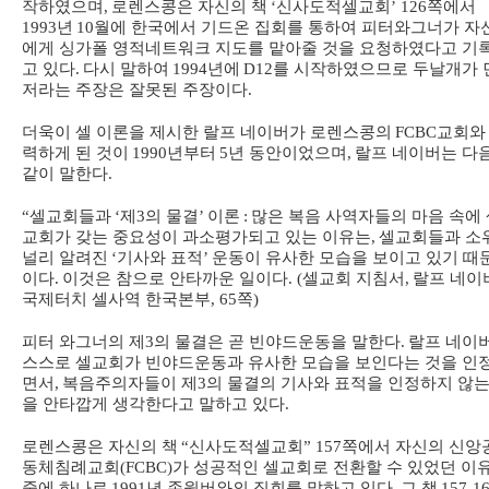
작하였으며
,
로렌스콩은 자신의 책
‘
신사도적셀교회
’ 126
쪽에서
1993
년
10
월에 한국에서 기드온 집회를 통하여 피터와그너가 자
에게 싱가폴 영적네트워크 지도를 맡아줄 것을 요청하였다고 기
고 있다
.
다시 말하여
1994
년에
D12
를 시작하였으므로 두날개가 
저라는 주장은 잘못된 주장이다
.
더욱이 셀 이론을 제시한 랄프 네이버가 로렌스콩의
FCBC
교회와
력하게 된 것이
1990
년부터
5
년 동안이었으며
,
랄프 네이버는 다
같이 말한다
.
“
셀교회들과
‘
제
3
의 물결
’
이론
:
많은 복음 사역자들의 마음 속에 
교회가 갖는 중요성이 과소평가되고 있는 이유는
,
셀교회들과 소
널리 알려진
‘
기사와 표적
’
운동이 유사한 모습을 보이고 있기 때
이다
.
이것은 참으로 안타까운 일이다
. (
셀교회 지침서
,
랄프 네이
국제터치 셀사역 한국본부
, 65
쪽
)
피터 와그너의 제
3
의 물결은 곧 빈야드운동을 말한다
.
랄프 네이
스스로 셀교회가 빈야드운동과 유사한 모습을 보인다는 것을 인
면서
,
복음주의자들이 제
3
의 물결의 기사와 표적을 인정하지 않는
을 안타깝게 생각한다고 말하고 있다
.
로렌스콩은 자신의 책
“
신사도적셀교회
” 157
쪽에서 자신의 신앙
동체침례교회
(FCBC)
가 성공적인 셀교회로 전환할 수 있었던 이
중에 하나로
1991
년 존윔버와의 집회를 말하고 있다
.
그 책
157-1