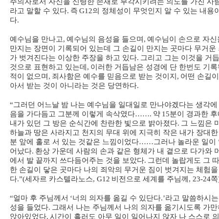
주의자로서 자신을 신령한 존재로 부각시키려는 의도를 가진 사
라고 말할 수 있다
.
즉
G12
의 정체성이 무엇인지 알 수 있는 내용
다
.
예수님을 만나고
,
예수님의 음성을 들으며
,
예수님이 손으로 자신
만지는 장면이 기록되어 있는데 그 손길이 만지는 곳마다 무거운
가 벗겨진다는 이상한 주장을 하고 있다
.
그리고 그는 이것을 거
것으로 표현하고 있는데
,
이러한 거듭남은 성경에 단 한번도 기록
적이 없으며
,
죄사함은 예수를 믿음으로 받는 것이지
,
어떤 손길이
아서 받는 것이 아니라는 것은 당연하다
.
“
그러던 어느날 밤 나는 예수님을 일대일로 만나야겠다는 생각에
음을 가다듬고 그분께 이렇게 속삭였다
…….
약
15
분이 경과한 후
내가 있던 그 방은 순식간에 찬란한 빛으로 밝아졌다
.
그 느낌은 
하늘과 땅은 사라지고 천지의 무대 위에 지극히 작은 내가 장대한
분 앞에 홀로 서 있는 것같은 느낌이었다
……
그러나 놀라운 일이
어났다
.
환상 가운데 사람의 손과 같은 형체가 내 곁으로 다가와 
에서 발 끝까지 쓰다듬어주는 것을 보았다
.
그런데 놀랍게도 그 
한 손길이 닿은 곳마다 나의 죄악의 무거운 짐이 벗겨지는 체험을
다
.”(
세자르 카스텔라노스
, G12
비전으로 세계를 주님께
, 23-24
쪽
“
얼마 후 주님께서
‘
너의 의자를 옮길 수 있단다
.’
라고 말씀하시는
성을 들었다
.
그래서 나는 주님께서 나의 의자를 옮기시도록 가만
앉아있었다
.
시간이 흘러도 아무 일이 일어나지 않자 나 스스로 