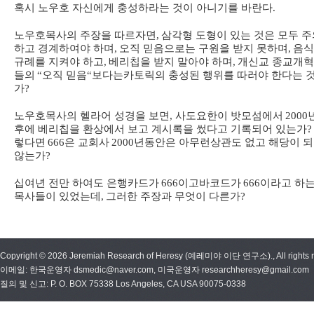
혹시 노우호 자신에게 충성하라는 것이 아니기를 바란다
.
노우호목사의 주장을 따르자면
,
삼각형 도형이 있는 것은 모두 주
하고 경계하여야 하며
,
오직 믿음으로는 구원을 받지 못하며
,
음식
규례를 지켜야 하고
,
베리칩을 받지 말아야 하며
,
개신교 종교개
들의
“
오직 믿음
“
보다는
카토릭의 충성된 행위를 따러야 한다는 
가
?
노우호목사의 헬라어 성경을 보면
,
사도요한이 밧모섬에서
2000
후에 베리칩을 환상에서 보고 계시록을 썼다고 기록되어 있는가
?
렇다면
666
은 교회사
2000
년
동안은 아무런
상관도 없고 해당이 
않는가
?
십여년 전만 하여도 은행카드가
666
이고
바코드가
666
이라고 하
목사들이 있었는데
,
그러한 주장과 무엇이 다른가
?
Copyright © 2026 Jeremiah Research of Heresy (예레미야 이단 연구소)., All rights r
이메일: 한국운영자 dsmedic@naver.com, 미국운영자 researchheresy@gmail.com
질의 및 신고: P. O. BOX 75338 Los Angeles, CA USA 90075-0338