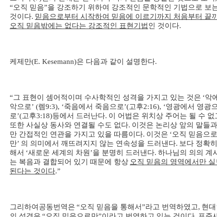
“
오직 믿음
”
을 강조하기 위하여 강조적인 문학적인 기법으로 보
것이다
.
믿음으로부터 시작하여 믿음에 이르기까지 처음부터 끝
오직 믿음밖에는 없다는 강조적인 표현기법
인 것이다
.
케제만
(E. Kesemann)
은 다음과 같이 설명한다
.
“
그 표현이 셈어적이며 수사학적인 성격을 가지고 있는 것은
‘
악
악으로
’ (
렘
9:3), ‘
죽음에서 죽음으로
’(
고후
2:16), ‘
영광에서 영광
로
’(
고후
3:18)
등에서 드러난다
.
이 어법은 위치상 주어는 될 수 없
또한 사실상 동사와 연결될 수도 없다
.
이것은 논리상 앞의 말들과
만 간접적인 연관을 가지고 있을 따름이다
.
이것은
‘
오직 믿음으
만
’
의 의미에서 깨뜨려지지 않는 연속성을 드러낸다
.
보다 정확히
해서
‘
새로운 세계의 차원
’
을 분명히 드러낸다
.
하나님의 의의 계
는 복음과 결합되어 있기 때문에 항상
오직 믿음의 영역에서만 실
된다는 것이다
.”
그리하여
공동번역은
“
오직 믿음을 통해서
”
라고 번역하였고
,
현대
의 성경은
“
오직 믿음으로만
”
이라고 번역하고 있는 것이다
.
표준