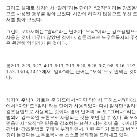
그리고 실제로 성경에서
“
알라
”
라는 단어가
“
오직
”
이라는 강조용
으로 사용된 경우를 찾아 보았다
.
시간이 허락치 않음으로 우선 
서를 찾아 보았다
.
그런데 로마서에는
“
알라
“
라는 단어가
“
오직
”
이라는 강조용법으
사용된 것이 너무나 많았던 것이다
.
결론적으로 노우호목사의 주
은 완전히 엉터리가 된 것이다
,
롬
2:13, 2:29, 3:27, 4:13, 6:13, 7:13, 8:20, 8:26, 9:7, 9:8, 9:16, 12:2,
12:3, 13:14, 14:17
에서
“
알라
”
라는 단어는
“
오직
”
으로 번역된 것
다
,
심지어 주님이 가르쳐 준 기도에서
“
다만 악에서 구하소서
”(
마
6:1
에서
“
다만
”
도
“
알라
”
라는 단어가 사용되었다
.
다시 말하면
“
알라
강조용법으로 사용되는 것이다
.
영어 단어의
but
도
“
그러나
“
라는
법외에 강조적인 표현으로 사용되는 것을 보면 알 수 있다
.
즉 오
믿음에서
“
오직
”
은 믿음을 강조하는 표현이라는 것이 옳다
.
이러
평범한 강조문법을 구태여 부정하면서
,
마틴 루터가 틀렸고 번역
경이 틀렸다는 노우호목사는 스스로 문제점을 드러내고 있다
.