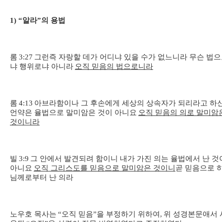
1) “
알라
”
의 용법
롬
3:27
그런즉 자랑할 데가 어디냐 있을 수가 없느니라 무슨 법
냐 행위로냐 아니라
오직 믿음의 법으로니라
롬
4:13
아브라함이나 그 후손에게 세상의 상속자가 되리라고 하
언약은 율법으로 말미암은 것이 아니요
오직 믿음의 의로 말미암
것이니라
빌
3:9
그 안에서 발견되려 함이니 내가 가진 의는 율법에서 난 것
아니요
오직 그리스도를 믿음으로 말미암은 것이니
곧 믿음으로 
님께로부터 난 의라
노우호 목사는
“
오직 믿음
”
을 부정하기 위하여
,
위 성경본문애서 