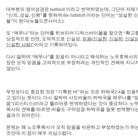
대부분의 영어성경은
faithfull
이라고 번역하였는데
,
그
단어 자체
“
신의
,
성실
,
신뢰
”
를 뜻하며
the faithfull
이라는 단어는
“
성실한 
들
”
이 된다
(
뉴월드콘사이스
).
또
“
에무나
”
라는 단어를 히브리어 디럭스바이블을 찾으면
“
확고
상징적으로 안전
,
도덕적으로 신실성
,
믿음
(
신실한
,
신실히
,
신실
신실한 사람
)”
이라고 기록되어있다
.
다시 말하여
“
에무나
”
를 믿음이 아니라고 해석하는 노우호목사의
장은 오직 믿음을 고의적으로 부정하려는 개인적인 견해에 지나
않는다
.
무엇보다도 중요한 것은
“
기록된 바
”
라는 것은 하박국
2:4
을 인용
고 있다는 뜻이다
.
다시 말하여 사도바울이 하박국을 에무나를
“
음
”(
피스티스
)
이라고 헬라어로 번역하였다는 것이 중요하다
.
노
목사의 견해를 따르면 바울도 구약성경 하박국을 질못 번역했다
결과가 되어진다
.
문제는 왜 노오후목사가 오직 믿음을 비판하고 부정하였는가 하
것인데 이 점이 매우 의심스럽다
.