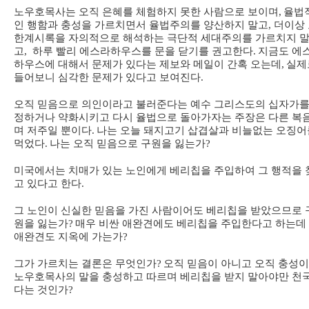
노우호목사는 오직 은혜를 체험하지 못한 사람으로 보이며
,
율법
인 행함과 충성을 가르치면서 율법주의를 양산하지 말고
,
더이상
한계시록을 자의적으로 해석하는 극단적 세대주의를 가르치지 
고
,
하루 빨리 에스라하우스를 문을 닫기를 권고한다
.
지금도 에
하우스에 대해서 문제가 있다는 제보와 메일이 간혹 오는데
,
실제
들어보니 심각한 문제가 있다고 보여진다
.
오직 믿음으로 의인이라고 불러준다는 예수 그리스도의 십자가를
정하거나 약화시키고 다시 율법으로 돌아가자는 주장은 다른 복
며 저주일 뿐이다
.
나는 오늘 돼지고기 삽겹살과 비늘없는 오징어
먹었다
.
나는 오직 믿음으로 구원을 잃는가
?
미국에서는 치매가 있는 노인에게 베리칩을 주입하여 그 행적을 
고 있다고 한다
.
그 노인이 신실한 믿음을 가진 사람이어도 베리칩을 받았으므로 
원을 잃는가
?
매우 비싼 애완견에도 베리칩을 주입한다고 하는데
애완견도 지옥에 가는가
?
그가 가르치는 결론은 무엇인가
?
오직 믿음이 아니고 오직 충성
노우호목사의 말을 충성하고 따르며 베리칩을 받지 말아야만 천
다는 것인가
?