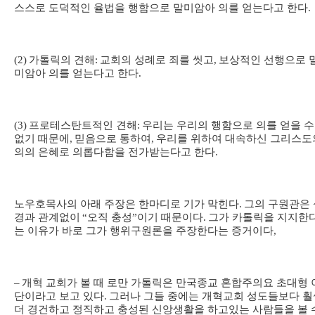
스스로 도덕적인 율법을 행함으로 말미암아 의를 얻는다고 한다
.
(2)
가톨릭의 견해
:
교회의 성례로 죄를 씻고
,
보상적인 선행으로 
미암아 의를 얻는다고 한다
.
(3)
프로테스탄트적인 견해
:
우리는 우리의 행함으로 의를 얻을 
없기 때문에
,
믿음으로 통하여
,
우리를 위하여 대속하신 그리스도
의의 은혜로 의롭다함을 전가받는다고 한다
.
노우호목사의 아래 주장은 한마디로 기가 막힌다
.
그의 구원관은 
경과 관계없이
“
오직 충성
”
이기 때문이다
.
그가 카톨릭을 지지한
는 이유가 바로 그가 행위구원론을 주장한다는 증거이다
,
–
개혁 교회가 볼 때 로만 가톨릭은 만국종교 혼합주의요 초대형 
단이라고 보고 있다
.
그러나 그들 중에는 개혁교회 성도들보다 훨
더 경건하고 정직하고 충성된 신앙생활을 하고있는 사람들을 볼 