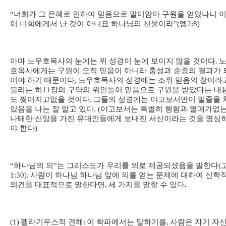
“
너희가 그 은혜로 인하여 믿음으로 말미암아 구원을 얻었나니 
이 너희에게서 난 것이 아니요 하나님의 선물이라
”(
엡
2:8)
아마 노우호목사의 눈에는 위 성경이 눈에 보이지 않을 것이다
.
호목사에게는 구원이 오직 믿음이 아니라 충성과 순종의 결과가 
어야 하기 때문이다
,
노우호목사의 성경에는 소위 믿음의 장이라
불리는 히
11
장의 구약의 위인들이 믿음으로 구원을 받았다는 내
도 찢어지고
없을 것이다
.
그들의 성경에는 야고보서만이 밑줄을 
있음을 나는 잘 알고 있다
. (
야고보서는 특별히 행함과 열매가
없
나태한 신앙을 가진 유대인들에게 보내진 서신이라는 것을 명심
야 한다
)
“
하나님의 의
”
는 그리스도가 우리를 의로 제공되셨음을 말한다
(
1:30).
사람이 하나님 하나님 앞에 의를 얻는 문제에 대하여 신학
의견을 대표적으로 말한다면
,
세 가지를 말할 수 있다
.
(1)
펠라기우스적 견해
:
이 학파에서는 말하기를
,
사람은 자기 자