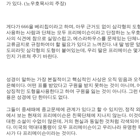
가 있다
. (
노우호목사의 주장
)
게다가
666
을 베리칩이라고 하며
,
아무 근거도 없이 삼각형의 도
사용하는 사람과 단체는 모두 프리메이슨이라고 단정하는 노우
사의 식견에 참으로 실망스럽고
,
에스라하우스를 문제있는 단체
교류금지로 규정하여야 할 필요가 있다고 느껴진다
.
내 딸 방문 
도
피라밋 삼각형의 도형이 붙어있는데
,
우리 딸은 프리메이슨 몇
인지 가르쳐 주기 바란다
.
성경이 말하는 가장 본질적이고 핵심적인 사상은 오직 믿음과 오
은혜이다
.
어떤 표를 받았다고 구원을 받지 못하는 것이 아니며
,
상징적인 도형을
사용한다고 하여 구원을 잃는 것이 아니다
.
그런 
용은 성경에 단 한마디도 없다
.
그들이 중세때에 종교문제에 관계가 있다고 할 수 있지만
,
정작 
에서 보는 현재의 프리메이슨은 친목단체에 지나지 않는다
.
이것
대한 소설이 수없이 많은데
,
거의 현실과 동일한 것처럼 각색되어
다
.
미국의 역대대통령이 모두 프리메이슨이고 우리나라 유명한 
사가 다 프리메이슨이라는 것이다
.