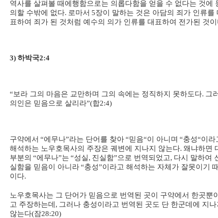
역사를 살펴볼 때에
행함으로는 의롭다함을 얻을 수 없다는 것에 
의할 수밖에 없다
.
로마서
5
장이 말하는 것은 아담의 죄가 인류를 
표하여 죄가 된 것처럼 예수의 의가 인류를 대표하여 전가된 것
3)
하박국
2:4
“
보라 그의 마음은 교만하며 그의 속에는 정직하지 못하도다
.
그
의인은 믿음으로 살리라
”(
합
2:4)
구약에서
“
에무나
”
라는 단어를 찾아
“
믿음
“
이 아니며
“
충성
“
이라
해석하는 노우호목사의 주장은 궤변에 지나지 않는다
.
왜냐하면 
부분의
“
에무나
”
는
“
성실
,
진실함
”
으로 번역되었고
,
다시 말하여 
실함을 믿음이 아니라
“
충성
”
이라고 해석하는 자체가 잘못이기 
이다
.
노우호목사는 그 단어가 믿음으로 번역된 곳이 구약에서 한곳뿐
고 주장하는데
,
그러나 충성이라고 번역된 곳도 단 한군데에 지나
않는다
(
잠
28:20)