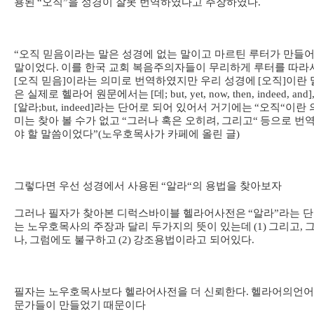
용된
“
오직
”
을 성경이 잘못 번역하였다고 주장하였다
.
“
오직 믿음이라는 말은 성경에 없는 말이고 마르틴 루터가 만들어
말이었다
.
이를 한국 교회 복음주의자들이 무리하게 루터를 따라
[
오직 믿음
]
이라는 의미로 번역하였지만 우리 성경에
[
오직
]
이란 
은 실제로 헬라어 원문에서는
[
데
; but, yet, now, then, indeed, and]
[
알라
;but, indeed]
라는 단어로 되어 있어서 거기에는
“
오직
“
이란 
미는 찾아 볼 수가 없고
“
그러나 혹은 오히려
,
그리고
“
등으로 번
야 할 말씀이었다
”(
노우호목사가 카페에 올린 글
)
그렇다면 우선 성경에서 사용된
“
알라
“
의 용법을 찾아보자
그러나 필자가 찾아본 디럭스바이블 헬라어사전은
“
알라
”
라는 
는 노우호목사의 주장과 달리 두가지의 뜻이 있는데
(1)
그리고
,
나
,
그럼에도 불구하고
(2)
강조용법이라고 되어있다
.
필자는 노우호목사보다 헬라어사전을 더 신뢰한다
.
헬라어의
언어
문가들이 만들었기 때문이다