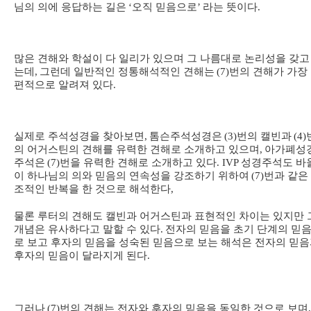
님의 의에 응답하는 길은
‘
오직 믿음으로
’
라는 뜻이다
.
많은 견해와 학설이 다 일리가 있으며 그 나름대로 논리성을 갖고
는데
,
그런데 일반적인 정통해석적인 견해는
(7)
번의 견해가 가장
편적으로 알려져 있다
.
실제로 주석성경을 찾아보면
,
톰슨주석성경은
(3)
번의 캘빈과
(4)
의 어거스틴의 견해를 유력한 견해로 소개하고 있으며
,
아가폐성
주석은
(7)
번을 유력한 견해로 소개하고 있다
. IVP
성경주석도 바
이 하나님의 의와 믿음의 연속성을 강조하기 위하여
(7)
번과 같은
조적인 반복을 한 것으로 해석한다
,
물론 루터의 견해도 캘빈과 어거스틴과 표현적인 차이는 있지만 
개념은 유사하다고 말할 수 있다
.
전자의 믿음을 초기 단계의 믿
로 보고 후자의 믿음을 성숙된 믿음으로 보는 해석은 전자의 믿
후자의 믿음이 달라지게 된다
.
그러나
(7)
번의 견해는 전자와 후자의 믿음을 동일한 것으로 보며
,