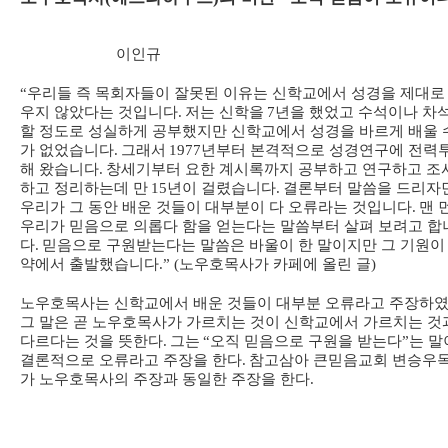
이인규
“
우리들 즉 목회자들이 잘못된 이유는 신학교에서 성경을 제대로
우지 않았다는 것입니다
.
저는 신학을
7
년을 했었고 수석이나 차
할 정도로 성실하게 공부했지만 신학교에서 성경을 바르게 배울 
가 없었습니다
.
그래서
1977
년부터 본격적으로 성경연구에 전력
해 왔습니다
.
창세기부터 요한 계시록까지 공부하고 연구하고 조
하고 정리하는데 만
15
년이 걸렸습니다
.
결론부터 말씀을 드리자
우리가 그 동안 배운 것들이 대부분이 다 오류라는 것입니다
.
맨 
우리가 믿음으로 의롭다 함을 얻는다는 말씀부터 살펴 보려고 합
다
.
믿음으로 구원받는다는 말씀은 바울이 한 말이지만 그 기원이
약에서 출발했습니다
.” (
노우호목사가 카페에 올린 글
)
노우호목사는 신학교에서 배운 것들이 대부분 오류라고 주장하
그 말은 곧 노우호목사가 가르치는 것이 신학교에서 가르치는 것
다르다는 것을 뜻한다
.
그는
“
오직 믿음으로 구원을 받는다
”
는 말
결론적으로 오류라고 주장을 한다
.
참고삼아 큰믿음교회 변승우
가 노우호목사의 주장과 동일한 주장을 한다
.