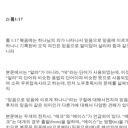
2)
롬
1:17
롬
1:17
복음에는 하나님의 의가 나타나서 믿음으로 믿음에 이르
하나니 기록된바 오직 의인은 믿음으로 말미암아 살리라 함과 같
니라
본문에서는
“
알라
“
가 아니라
, “
데
”
라는 단어가 사용되었는데
,
이
“
알라
“
의 단어와 비슷한 용법의 단어이며 비슷한 뜻으로 사용되
며 소위 우위접속사라고 하는데
,
먼저 노우호목사의 문제를 살펴
자
“
믿음으로 믿음에 이르게 하나니
“
라는 구절에 대해서
전자의 믿
후자의 믿음이 같은 의미인가 다른가에 대해서 다양한 견해가 있
본문에는 두개의 전치사
, “
에크
”
와
“
에이스
”
가 언급되어 있다
. “
크
”
는 대개의 경우 출발
(from)
을 말하며
, “
에이스
”
는 방향
(to)
을 
키므로 본문은 믿음에서
(
으로부터
)
믿음으로
(
에
)
로 해석되어져야