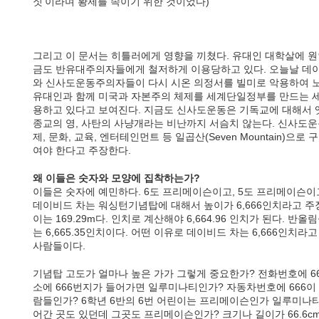
짓’이라며 황제를 속이기 위한 것이었다)
그리고 이 문서는 히틀러에게 영향을 끼쳤다. 유대인 대학살에 원
금도 반유대주의자들에게 철저하게 이용당하고 있다. 오늘날 데이
와 신사도운동주의자들이 다시 시온 의정서를 빌미로 악용하여 노
유대인과 함께 미국과 자본주의 체제를 세계단일정부를 만드는 세
용하고 있다고 보여진다. 지금도 신사도운동은 기독교에 대해서 옛
종교의 영, 사탄의 사냥개라는 비난까지 서슴치 않는다. 신사도운동
제, 문화, 교육, 엔터테인먼트 등 일곱산(Seven Mountain)
여야 한다고 주장한다.
왜 이들은 숫자와 모양에 집착하는가?
이들은 숫자에 예민하다. 6도 프리메이슨이고, 5도 프리메이슨이
데이비드 차는 워싱턴기념탑에 대해서 높이가 6,666인치라고 
이는 169.29m다. 인치로 계산해야 6,664.96 인치가 된다. 반올
는 6,665.35인치이다. 어떤 이유로 데이비드 차는 6,666인치
사람들이다.
기념탑 고도가 얼마나 높은 가가 그렇게 중요한가? 전화번호에 6
소에 666번지가 들어가면 일루미나티인가? 자동차번호에 666
람들인가? 6학년 6반의 6번 어린이는 프리메이슨인가 일루미나티
어간 곳도 있던데 그곳도 프리메이슨인가? 크기나 길이가 66.6cm,