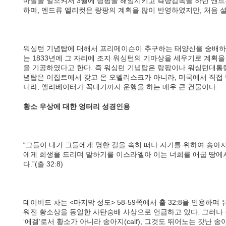
마찰을 일으켜서 3월에 랑팡을 해임시키고 측량감독을 하던 엔
하며, 엔드류 엘리컷은 랑팡의 계획을 많이 반영하였지만, 처음 
워싱턴 기념탑에 대해서 프리메이슨이 추구하는 태양신을 숭배하
는 1833년에 그 자리에 조지 워싱턴의 기마상을 세우기로 계획을
을 기공하였다고 한다. 즉 워싱턴 기념탑은 랑팡이나 워싱턴대통령
념탑은 이집트에서 갖고 온 오벨리스크가 아니라, 미국에서 직접 
니라, 엘리베이터가 꼭대기까지 운행을 하는 매우 큰 건물이다.
황소 우상에 대한 엉터리 성경인용
“그들이 내가 그들에게 명한 길을 속히 떠나 자기를 위하여 송아
에게 희생을 드리며 말하기를 이스라엘아 이는 너희를 애굽 땅에
다.”(출 32:8)
데이비드 차는 <마지막 성도> 58-59쪽에서 출 32:8을 인용하
워진 황소상을 동일한 사탄숭배 사상으로 언급하고 있다. 그러나 
‘에겔’로서 황소가 아니라 송아지(calf), 그것도 뛰어노는 갓난 송