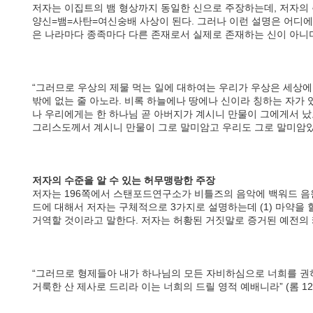
저자는 이집트의 뱀 형상까지 동일한 신으로 주장하는데, 저자의
양신=뱀=사탄=여신숭배 사상이 된다. 그러나 이런 설명은 어디에
은 나라마다 종족마다 다른 존재로서 실제로 존재하는 신이 아니며
“그러므로 우상의 제물 먹는 일에 대하여는 우리가 우상은 세상에
밖에 없는 줄 아노라. 비록 하늘에나 땅에나 신이라 칭하는 자가 
나 우리에게는 한 하나님 곧 아버지가 계시니 만물이 그에게서 났
그리스도께서 계시니 만물이 그로 말미암고 우리도 그로 말미암았느니
저자의 수준을 알 수 있는 허무맹랑한 주장
저자는 196쪽에서 스탠포드연구소가 비틀즈의 음악에 백워드 음
드에 대해서 저자는 구체적으로 3가지로 설명하는데 (1) 마약을 할 
거역할 것이라고 말한다. 저자는 허황된 거짓말로 증거된 예전의 
“그러므로 형제들아 내가 하나님의 모든 자비하심으로 너희를 권
거룩한 산 제사로 드리라 이는 너희의 드릴 영적 예배니라” (롬 12: