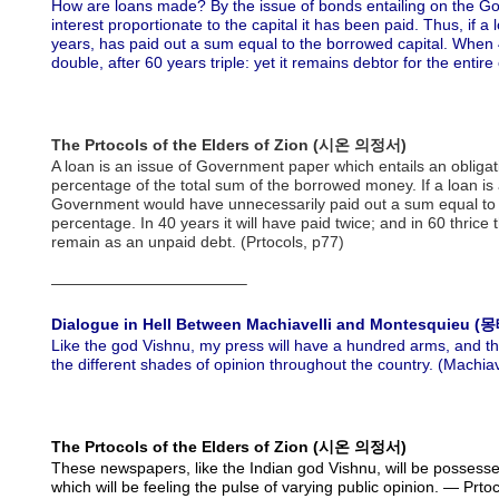
How are loans made? By the issue of bonds entailing on the Go
interest proportionate to the capital it has been paid. Thus, if a 
years, has paid out a sum equal to the borrowed capital. When 
double, after 60 years triple: yet it remains debtor for the entire
The Prtocols of the Elders of Zion (시온 의정서)
A loan is an issue of Government paper which entails an obligat
percentage of the total sum of the borrowed money. If a loan is 
Government would have unnecessarily paid out a sum equal to th
percentage. In 40 years it will have paid twice; and in 60 thrice th
remain as an unpaid debt. (Prtocols, p77)
————————————–
Dialogue in Hell Between Machiavelli and Montesqui
Like the god Vishnu, my press will have a hundred arms, and the
the different shades of opinion throughout the country. (Machiav
The Prtocols of the Elders of Zion (시온 의정서)
These newspapers, like the Indian god Vishnu, will be possess
which will be feeling the pulse of varying public opinion. — Prtoc