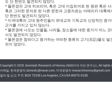
도 단 한번도 발견되지 않았다
.
*
몰몬경의 고대 히브리어
,
혹은 고대 이집트어로 된 원판 혹은 사
혹은 그러한 문자로 된 다른 문헌과 고증자료는 아메리카 대륙에
단 한번도 발견되지 않았다
.
*
미국대륙의 고대 원주민들이 유대교와 기독교의 신앙적인 증거
근거를 가지고 있지 않는다
.
*
몰몬경에 나오는 인물들
,
나라들
,
장소들에 대한 증거가 어느 곳
서도 발견되지 않았다
.
*
몰몬경은 참되다고 증거하는 어떠한 종류의 고기
(
古記
)
물도 발
되지 않았다
.
Copyright © 2026 Jeremiah Research of Heresy (예레미야 이단 연구소)., All rights r
이메일: 한국운영자 dsmedic@naver.com, 미국운영자 researchheresy@gmail.com
질의 및 신고: P. O. BOX 75338 Los Angeles, CA USA 90075-0338