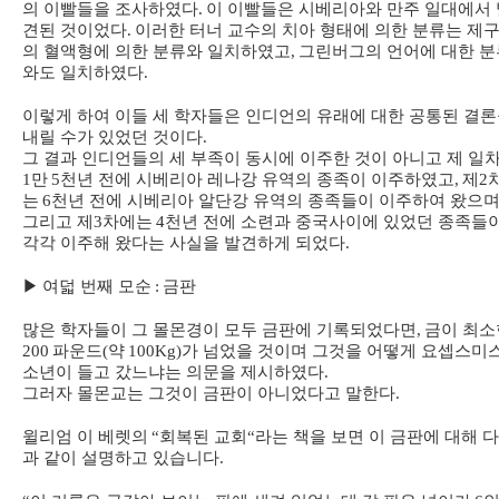
의 이빨들을 조사하였다
.
이 이빨들은 시베리아와 만주 일대에서 
견된 것이었다
.
이러한 터너 교수의 치아 형태에 의한 분류는 제
의 혈액형에 의한 분류와 일치하였고
,
그린버그의 언어에 대한 분
와도 일치하였다
.
이렇게 하여 이들 세 학자들은 인디언의 유래에 대한 공통된 결
내릴 수가 있었던 것이다
.
그 결과 인디언들의 세 부족이 동시에 이주한 것이 아니고 제 일
1
만
5
천년 전에 시베리아 레나강 유역의 종족이 이주하였고
,
제
2
는
6
천년 전에 시베리아 알단강 유역의 종족들이 이주하여 왔으
그리고 제
3
차에는
4
천년 전에 소련과 중국사이에 있었던 종족들
각각 이주해 왔다는 사실을 발견하게 되었다
.
▶
여덟 번째 모순
:
금판
많은 학자들이 그 몰몬경이 모두 금판에 기록되었다면
,
금이 최소
200
파운드
(
약
100Kg)
가 넘었을 것이며 그것을 어떻게 요셉스미
소년이 들고 갔느냐는 의문을 제시하였다
.
그러자 몰몬교는 그것이 금판이 아니었다고 말한다
.
윌리엄 이 베렛의
“
회복된 교회
“
라는 책을 보면 이 금판에 대해 
과 같이 설명하고 있습니다
.