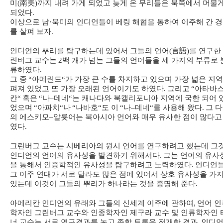
미
(
南美
)
까지 내려 가게 되었고 늦게 온 무리들은 북쪽에서 머물
되었다
.
이상으로 남
·
북미의 인디언들이 베링 해협을 통하여 이주해 간 
를 살펴 보자
.
인디언의 뿌리를 탐구하는데 있어서 그들의 언어
(
言語
)
를 연구한
린버그 교수는
2
백 개가 넘는 그들의 언어들을 세 가지의 부류로 
류하였다
.
그 중
“
아메린드
“
가 가장 큰 수를 차지하고 있으며 가장 넓은 지
펴져 있었고 또 가장 오래된 언어이기도 하였다
.
그리고
“
아타바
칸
“
혹은
“
나
–
데네
“
는 캐나다와 북캘리포니아 지역에 국한 되어 
었으며
“
아파치
“
나
“
나바호
“
도 이
“
나
–
데네
“
를 사용해 왔다
.
그 
의 에스키모
–
알륫어는 북아시아 언어와 매우 유사한 점이 많다고
였다
.
그린버그 교수는 시베리아의 원시 언어를 연구하려고 했는데 그
인디언의 언어의 유사성을 발견하기 위해서다
.
그는 언어의 유사
을 통해서 인종학적인 유사성을 탐구하려고 노력하였다
.
인디언
그 이주 연대가 서로 달라도 많은 점에 있어서 상호 유사성을 가
있는데 이것이 그들의 뿌리가 하나라는 것을 증명해 준다
.
아메리칸 인디언의 유래와 그들의 신세계 이주에 관하여
,
언어 인
학자인 그린버그 교수와 인종학자인 제구라 교수 및 인류학자인 
너 교수는 서로 연구결과를 놓고 종합 토론을 전개한 결과
,
인디