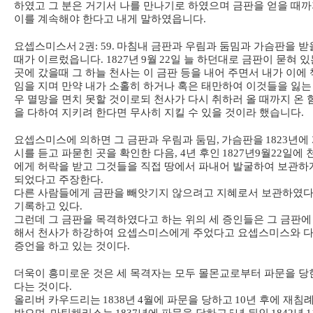
하였고 그 분은 거기서 나를 만나기로 하였으며 금판을 얻을 때
이를 계속해야 한다고 내게 말하였읍니다
.
요셉스미스서
2
권
: 59.
마침내 금판과 우림과 둠밈과 가슴판을 받
때가 이르렀읍니다
. 1827
년
9
월
22
일 늘 하던대로 금판이 묻혀 있
곳에 갔을때 그 하늘 천사는 이 금판 등을 내어 주면서 내가 이에 
임을 지며 만약 내가 소홀히 하거나 혹은 태만하여 이것들을 잃는
우 멸망을 면치 못할 것이로되 천사가 다시 취하러 올 때까지 온 
을 다하여 지키려 한다면 무사히 지킬 수 있을 것이라 했습니다
.
요셉스미스에 의하면 그 금판과 우림과 둠밈
,
가슴판을
1823
년에
시를 듣고 파묻힌 곳을 확인한 다음
, 4
년 후인
1827
년
9
월
22
일에 
에게 허락을 받고 그것들을 직접 땅에서 파내어 발굴하여 보관하
되었다고 주장한다
.
다른 사람들에게 금판을 빼앗기지 않으려고 지혜로서 보관하였
기록하고 있다
.
그런데 그 금판을 목격하였다고 하는 위의 세 증인들은 그 금판에
해서 천사가 하강하여 요셉스미스에게 주었다고 요셉스미스와 
증언을 하고 있는 것이다
.
더욱이 흥미로운 것은 세 목격자는 모두 몰몬교로부터 파문을 당
다는 것이다
.
올리버 카우드리는
1838
년
4
월에 파문을 당하고
10
년 후에 재침