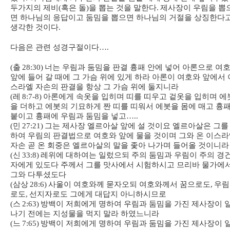
두가지의 제비
(
혹은 돌
)
을 뽑는 것을 말한다
.
제사장이 우림을 뽑
면 하나님의 응답이고 둠밈을 뽑으면 하나님의 거절을 상징한다
생각한 것이다
.
다음은 관련 성경구절이다
….
(
출
28:30)
너는 우림과 둠밈을 판결 흉패 안에 넣어 아론으로 여
앞에 들어 갈 때에 그 가슴 위에 있게 하라 아론이 여호와 앞에서 
스라엘 자손의 판결을 항상 그 가슴 위에 둘지니라
(
레
8:7-8)
아론에게 속옷을 입히며 띠를 띠우고 겉옷을 입히며 에
을 더하고 에봇의 기묘하게 짠 띠를 띠워서 에봇을 몸에 매고 흉
붙이고 흉패에 우림과 둠밈을 넣고
…..
(
민
27:21)
그는 제사장 엘르아살 앞에 설 것이요 엘르아살은 그를
하여 우림의 판결법으로 여호와 앞에 물을 것이며 그와 온 이스
자손 곧 온 회중은 엘르아살의 말을 좇아 나가며 들어올 것이니라
(
신
33:8)
레위에 대하여는 일렀으되 주의 둠밈과 우림이 주의 경
자에게 있도다 주께서 그를 맛사에서 시험하시고 므리바 물가에
그와 다투셨도다
(
삼상
28:6)
사울이 여호와께 묻자오되 여호와께서 꿈으로도
,
우림
로도
,
선지자로도 그에게 대답지 아니하시므로
(
스
2:63)
방백이 저희에게 명하여 우림과 둠밈을 가진 제사장이 
나기 전에는 지성물을 먹지 말라 하였느니라
(
느
7:65)
방백이 저희에게 명하여 우림과 둠밈을 가진 제사장이 