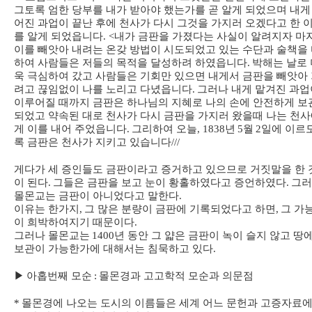
그토록 엄한 당부를 내가 받아야 했는가를 곧 알게 되었으며 내게
어진 과업이 끝난 후에 천사가 다시 그것을 가지러 오겠다고 한 
를 알게 되었읍니다
. <
내가 금판을 가졌다는 사실이 알려지자 마
이를 빼앗아 내려는 온갖 방법이 시도되었고 있는 수단과 술책을
하여 사람들은 저들의 목적을 달성하려 하였읍니다
.
박해는 날로 
욱 극심하여 갔고 사람들은 기회만 있으면 내게서 금판을 빼앗아
려고 끊임없이 나를 노리고 다녔읍니다
.
그러나 내게 맡겨진 과업
이루어질 때까지 금판은 하나님의 지혜로 나의 손에 안전하게 보
되었고 약속된 대로 천사가 다시 금판을 가지러 왔을때 나는 천
게 이를 내어 주었읍니다
.
그리하여 오늘
, 1838
년
5
월
2
일에 이르
록 금판은 천사가 지키고 있습니다
///
게다가 세 증인들도 금판이라고 증거하고 있으므로 거짓말을 한 
이 된다
.
그들은 금판을 보고 눈이 황홀하였다고 증언하였다
.
그러
몰몬교는 금판이 아니었다고 말한다
.
이유는 한가지
,
그 많은 분량이 금판에 기록되었다고 하면
,
그 가
이 희박하여지기 때문이다
.
그러나 몰몬교는
1400
년 동안 그 얇은 금판이 녹이 슬지 않고 땅
보관이 가능한가에 대해서는 침묵하고 있다
.
▶
아홉번째 모순
:
몰몬경과 고고학적 모순과 의문점
*
몰몬경에 나오는 도시의 이름들은 세계 어느 문헌과 고증자료