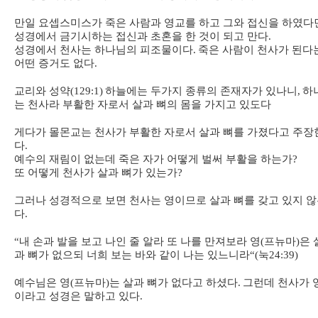
만일 요셉스미스가 죽은 사람과 영교를 하고 그와 접신을 하였다
성경에서 금기시하는 접신과 초혼을 한 것이 되고 만다
.
성경에서 천사는 하나님의 피조물이다
.
죽은 사람이 천사가 된다
어떤 증거도 없다
.
교리와 성약
(129:1)
하늘에는 두가지 종류의 존재자가 있나니
,
하
는 천사라 부활한 자로서 살과 뼈의 몸을 가지고 있도다
게다가 몰몬교는 천사가 부활한 자로서 살과 뼈를 가졌다고 주장
다
.
예수의 재림이 없는데 죽은 자가 어떻게 벌써 부활을 하는가
?
또 어떻게 천사가 살과 뼈가 있는가
?
그러나 성경적으로 보면 천사는 영이므로 살과 뼈를 갖고 있지 
다
.
“
내 손과 발을 보고 나인 줄 알라 또 나를 만져보라 영
(
프뉴마
)
은 
과 뼈가 없으되 너희 보는 바와 같이 나는 있느니라
“(
눅
24:39)
예수님은 영
(
프뉴마
)
는 살과 뼈가 없다고 하셨다
.
그런데 천사가 
이라고 성경은 말하고 있다
.