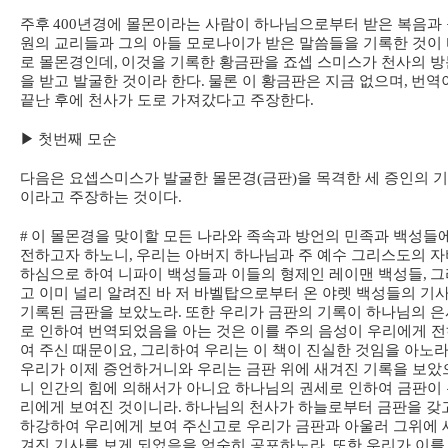
주후
400
년경에 몰몬이라는 사람이 하나님으로부터 받은 복음과
원의 교리들과 그의 아들 모로나이가 받은 말씀들을 기록한 것이
로 몰몬경인데
,
이것을 기록한 황금판을 죠셉 스미스가 천사의 방
을 받고 발굴한 것이라 한다
.
물론 이 황금판은 지금 없으며
,
번역
끝난 후에 천사가 도로 가져갔다고 주장한다
.
▶
첫번째 모순
다음은 요셉스미스가 발굴한 몰몬경
(
금판
)
을 목격한 세 증인의 
이라고 주장하는 것이다
.
#
이 몰몬경을 맞이할 모든 나라와 족속과 방언의 민족과 백성들
전하고자 하노니
,
우리는 아버지 하나님과 주 예수 그리스도의 자
하심으로 하여 니파이 백성들과 이들의 형제인 레이맨 백성들
,
그
고 이미 널리 알려진 바 저 바벨탑으로부터 온 야렛 백성들의 기
기록된 금판을 보았노라
.
또한 우리가 금판의 기록이 하나님의 은
로 인하여 번역되었음을 아는 것은 이를 주의 음성이 우리에게 
여 주신 때문이요
,
그리하여 우리는 이 책이 진실한 것임을 아노
우리가 이제 증언하거니와 우리는 금판 위에 새겨진 기록을 보았
니 인간의 힘에 의해서가 아니요 하나님의 권세로 인하여 금판이
리에게 보여진 것이니라
.
하나님의 천사가 하늘로부터 금판을 갖
하강하여 우리에게 보여 주신고로 우리가 금판과 아울러 그위에 
겨진 기사를 보게 되었음을 엄숙히 공포하노라
.
또한 우리가 이를