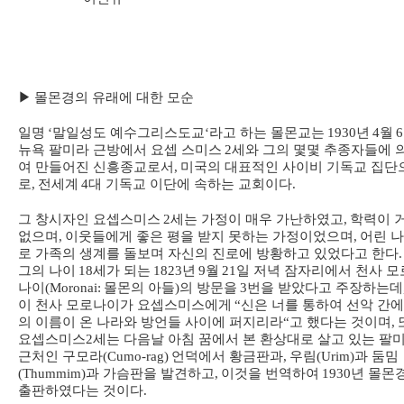
▶
몰몬경의 유래에 대한 모순
일명
‘
말일성도 예수그리스도교
‘
라고 하는 몰몬교는
1930
년
4
월
6
뉴욕 팔미라 근방에서 요셉 스미스
2
세와 그의 몇몇 추종자들에 
여 만들어진 신흥종교로서
,
미국의 대표적인 사이비 기독교 집단
로
,
전세계
4
대 기독교 이단에 속하는 교회이다
.
그 창시자인 요셉스미스
2
세는 가정이 매우 가난하였고
,
학력이 
없으며
,
이웃들에게 좋은 평을 받지 못하는 가정이었으며
,
어린 
로 가족의 생계를 돌보며 자신의 진로에 방황하고 있었다고 한다
.
그의 나이
18
세가 되는
1823
년
9
월
21
일 저녁 잠자리에서 천사 모
나이
(Moronai:
몰몬의 아들
)
의 방문을
3
번을 받았다고 주장하는데
이 천사 모로나이가 요셉스미스에게
“
신은 너를 통하여 선악 간에
의 이름이 온 나라와 방언들 사이에 퍼지리라
“
고 했다는 것이며
,
요셉스미스
2
세는 다음날 아침 꿈에서 본 환상대로 살고 있는 팔
근처인 구모라
(Cumo-rag)
언덕에서 황금판과
,
우림
(Urim)
과 둠밈
(Thummim)
과 가슴판을 발견하고
,
이것을 번역하여
1930
년 몰몬
출판하였다는 것이다
.