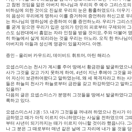
고 참된 것임을 앎은 아버지 하나님과 우리의 주 예수 그리스도의
비하심에 의한 것이요 진실로 우리의 눈은 황홀하였도다
.
더우기 
의 음성이 우리에게 명하사 이를 증거하여 증언하라 하신고로 우
는 하나님의 명하심에 순종하여 이를 증언하노라
.
우리가 그리스
를 굳게 믿으면 우리가 입은 성의가 만민의 피로부터 구제되어 
스도 심판대에서 흠없는 자라 인정을 받을 것이요
,
주와 더불어 
히 하늘에서 살게 되리라는 것을 우리는 아노라
.
오직 한 하나님
아버지와 아들과 성신께 영광이 있을지어다
.
아멘
.
증인
–
올리버 카우드리
,
데이비드 휘트머
,
마틴 해리스
요셉스미스는 천사가 계시를 주어 땅에서 황금판을 발굴하였으나
사가 그것을 갖고 가지 못하게 하여
, 4
년이 지난 후에야 그것을 
어 자신이 보관하여왔다고 말하였는데
,
왜 세 목격자라고 하는 사
들은 하늘의 천사가 하늘로부터 금판을 갖고 하강하였다고 말하
있을까
?
다음의 글은 요셉스미스가 분명히 그것들을 땅에서 발굴하였다고
록하고 있다
.
요셉스미스서
2
권
: 53.
내가 그것들을 꺼내려 하였으나 천사가 이
금하였고 때가 아직 이르지 아니하였다는 사실을 전하였으며 그
부터 사년이 되기까지는 때가 이르지 아니할 것이라 했읍니다
.
그
나 그 분은 그 때로부터 매년 같은 날에 그 자리에 내가 올 것을 