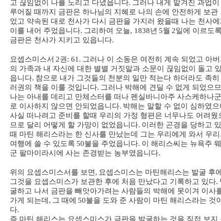
고 끊임없이 나를 노리고 다녔읍니다
.
그러나 내게 맡겨진 과업이
루어질 때까지 금판은 하나님의 지혜로 나의 손에 안전하게 보관
었고 약속된 대로 천사가 다시 금판을 가지러 왔을때 나는 천사
이를 내어 주었읍니다
.
그리하여 오늘
, 1838
년
5
월
2
일에 이르도
금판은 천사가 지키고 있읍니다
.
요셉스미스서
2
권
: 61.
그러나 이 소동은 여전히 계속 되었고 아
의 가족과 내 자신에 대한 별별 거짓말과 소문이 끊임없이 돌고 
읍니다
.
참으로 내가 그것들의 천분의 일만 적는다 하더라도 족히
러권의 책을 이룰 것입니다
.
그러나 박해에 견딜 수 없게 되었으
나는 아내를 데리고 만체스터를 떠나 펜실바니아주 사스케하나
로 이사하지 않으면 안되었읍니다
.
박해는 말할 수 없이 심하였으
사실 떠나려고 준비를 할때 우리의 가정 형편은 너무나도 어려웠
므로 달리 어떻게 할 가망이 없었읍니다
.
이러한 곤경을 당하고 
때 마틴 해리스라는 한 신사를 만났는데 그는 우리에게 와서 우
여행에 쓸 수 있도록
50
불을 주었읍니다
.
이 해리스씨는 뉴욕주 
군 팔마이라시에 사는 존경받는 농부였읍니다
.
위의 요셉스미스서를 보면
,
요셉스미스는 마틴해리스는 발굴 후
그것을 요셉스미스가 보관한 후에 처음 만났다고 기록하고 있다
.
굴하고 나서 금판을 빼앗아가려는 사람들의 박해에 못이겨 이사
가게 되는데
,
그 때에
50
불을 도와 준 사람이 마틴 해리스라는 것
다
.
즉 마틴 해리스는 요셉스미스가 금판을 발굴하는 것을 직접 보지