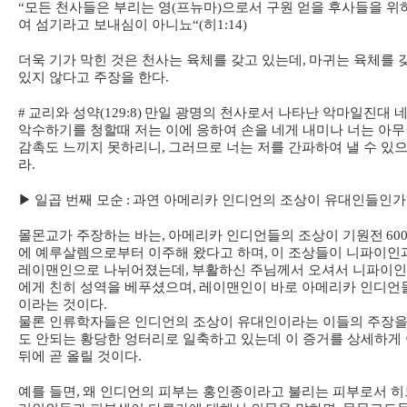
“
모든 천사들은 부리는 영
(
프뉴마
)
으로서 구원 얻을 후사들을 위
여 섬기라고 보내심이 아니뇨
“(
히
1:14)
더욱 기가 막힌 것은 천사는 육체를 갖고 있는데
,
마귀는 육체를 
있지 않다고 주장을 한다
.
#
교리와 성약
(129:8)
만일 광명의 천사로서 나타난 악마일진대 
악수하기를 청할때 저는 이에 응하여 손을 네게 내미나 너는 아
감촉도 느끼지 못하리니
,
그러므로 너는 저를 간파하여 낼 수 있
라
.
▶
일곱 번째 모순
:
과연 아메리카 인디언의 조상이 유대인들인가
몰몬교가 주장하는 바는
,
아메리카 인디언들의 조상이 기원전
60
에 예루살렘으로부터 이주해 왔다고 하며
,
이 조상들이 니파이인
레이맨인으로 나뉘어졌는데
,
부활하신 주님께서 오셔서 니파이
에게 친히 성역을 베푸셨으며
,
레이맨인이 바로 아메리카 인디언
이라는 것이다
.
물론 인류학자들은 인디언의 조상이 유대인이라는 이들의 주장을
도 안되는 황당한 엉터리로 일축하고 있는데 이 증거를 상세하게
뒤에 곧 올릴 것이다
.
예를 들면
,
왜 인디언의 피부는 홍인종이라고 불리는 피부로서 히