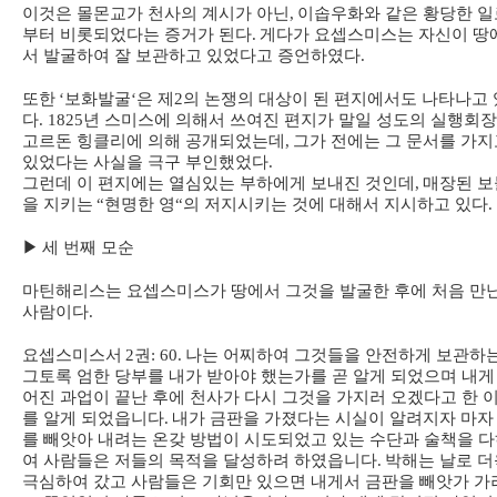
이것은 몰몬교가 천사의 계시가 아닌
,
이솝우화와 같은 황당한 일
부터 비롯되었다는 증거가 된다
.
게다가 요셉스미스는 자신이 땅
서 발굴하여 잘 보관하고 있었다고 증언하였다
.
또한
‘
보화발굴
‘
은 제
2
의 논쟁의 대상이 된 편지에서도 나타나고 
다
. 1825
년 스미스에 의해서 쓰여진 편지가 말일 성도의 실행회
고르돈 힝클리에 의해 공개되었는데
,
그가 전에는 그 문서를 가지
있었다는 사실을 극구 부인했었다
.
그런데 이 편지에는 열심있는 부하에게 보내진 것인데
,
매장된 보
을 지키는
“
현명한 영
“
의 저지시키는 것에 대해서 지시하고 있다
.
▶
세 번째 모순
마틴해리스는 요셉스미스가 땅에서 그것을 발굴한 후에 처음 만
사람이다
.
요셉스미스서
2
권
: 60.
나는 어찌하여 그것들을 안전하게 보관하
그토록 엄한 당부를 내가 받아야 했는가를 곧 알게 되었으며 내게
어진 과업이 끝난 후에 천사가 다시 그것을 가지러 오겠다고 한 
를 알게 되었읍니다
.
내가 금판을 가졌다는 시실이 알려지자 마자
를 빼앗아 내려는 온갖 방법이 시도되었고 있는 수단과 술책을 
여 사람들은 저들의 목적을 달성하려 하였읍니다
.
박해는 날로 더
극심하여 갔고 사람들은 기회만 있으면 내게서 금판을 빼앗가 가