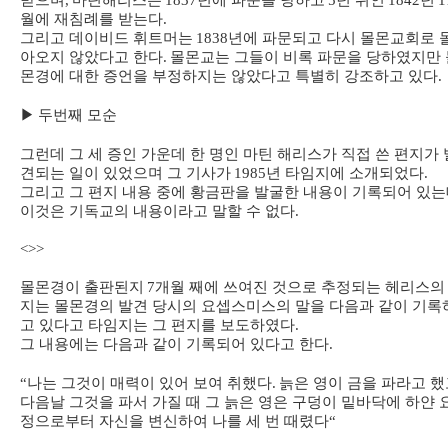
받으며
,
마틴해리스는
1837
년에 파문을 당하고
5
년 뒤인
1842
년
1
월에 재침례를 받는다
.
그리고 데이비드 휘트머는
1838
년에 파문되고 다시 몰몬교회로 
아오지 않았다고 한다
.
몰몬교는 그들이 비록 파문을 당하였지만 
몬경에 대한 증언을 부정하지는 않았다고 특별히 강조하고 있다
.
▶
두번째 모순
그런데 그 세 증인 가운데 한 명인 마틴 해리스가 직접 쓴 편지가 
견되는 일이 있었으며 그 기사가
1985
년 타임지에 소개되었다
.
그리고 그 편지 내용 중에 황금판을 발굴한 내용이 기록되어 있
이것은 기독교의 내용이라고 말할 수 없다
.
<>>
몰몬경이 출판된지
7
개월 째에 쓰여진 것으로 추정되는 헤리스의
지는 몰몬경의 발견 당시의 요셉스미스의 말을 다음과 같이 기록
고 있다고 타임지는 그 편지를 보도하였다
.
그 내용에는 다음과 같이 기록되어 있다고 한다
.
“
나는 그것이 매력이 있어 보여 취했다
.
늙은 영이 금을 파라고 했
다음날 그것을 파서 가질 때 그 늙은 영은 구덩이 밑바닥에 하얀 
정으로부터 자신을 변신하여 나를 세 번 때렸다
“