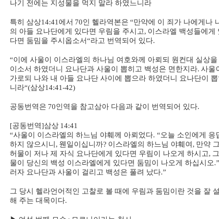
나기 전에는 지성물을 먹지 말라 하였느니라
특히 삼상
14:41
에서
70
인 헬라역본은
“
만약에 이 죄가 나에게나 
의 아들 요나단에게 있다면 우림을 주시고
,
이스라엘 백성들에게 
다면 둠밈을 주시옵소서
“
라고 번역되어 있다
.
“
이에 사울이 이스라엘의 하나님 여호와께 아뢰되 원컨대 실상을
이소서 하였더니 요나단과 사울이 뽑히고 백성은 면한지라
.
사울
가로되 나와 내 아들 요나단 사이에 뽑으라 하였더니 요나단이 
니라
“(
삼상
14:41-42)
공동번역은
70
인역을 참고삼아 다음과 같이 번역되어 있다
.
[
공동번역
]
삼상
14:41
“
사울이 이스라엘의 하느님 야훼께 아뢰었다
. “
오늘 소인에게 응
하지 않으시니
,
웬일이십니까
?
이스라엘의 하느님 야훼여
,
만약 
허물이 저나 제 자식 요나단에게 있다면 우림이 나오게 하시고
,
그
물이 당신의 백성 이스라엘에게 있다면 둠밈이 나오게 하십시오
.
러자 요나단과 사울이 걸리고 백성은 풀려 났다
.”
그 당시 헬라언어적인 고찰로 볼 때에 우림과 둠밈이란 것을 잘 
해 주는 대목이다
.