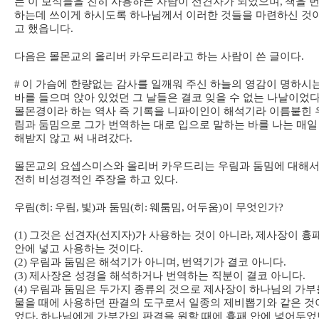
는 이 보석들을 친히 사용하는 사람이 선견자가 되었으며
,
책을 
하는데 쓰이게 하시도록 하나님께서 이러한 것들을 마련하신 것
고 했읍니다
.
다음은 몰몬교의 올리버 카우드리라고 하는 사람이 쓴 글이다
.
#
이 가슴에 한량없는 감사를 일깨워 주신 하늘의 영감이 명하시
바를 들으며 앉아 있었던 그 날들은 결코 잊을 수 없는 나날이었
몰몬경이라 하는 역사 즉 기록을 니파이인이 해석기라 이름붙힌 
림과 둠밈으로 그가 번역하는 대로 입으로 말하는 바를 나는 매일
해받지 않고 써 내려갔다
.
몰몬교의 요셉스미스와 올리버 카우드리는 우림과 둠밈에 대해서
전히 비성경적인 주장을 하고 있다
.
우림
(
히
:
우림
,
빛
)
과 둠밈
(
히
:
웨툼밈
,
어두움
)
이 무엇인가
?
(1)
그것은 선견자
(
선지자
)
가 사용하는 것이 아니라
,
제사장이 흉
안에 넣고 사용하는 것이다
.
(2)
우림과 둠밈은 해석기가 아니며
,
번역기가 결코 아니다
.
(3)
제사장은 성경을 해석하거나 번역하는 직분이 결코 아니다
.
(4)
우림과 둠밈은 두가지 종류의 것으로 제사장이 하나님의 가부
물을 때에 사용하던 판결의 도구로서 일종의 제비뽑기와 같은 것
었다
.
하나님에게 가부간의 판결을 원할 때에 흉패 안에 넣어두었