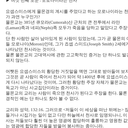
▶
여섯 번째 모순
:
모로나이라는 천사
요셉스미스에게 몰몬경의 계시를 주었다고 하는 모로나이라는 
가 과연 누구인가
?
몰몬교는
385
년 큐모라
(Cumorah)
산 근처의 큰 전투에서 라만
(Laman)
족과 네피
(Nephi)
족 모두가 죽음을 당하고 말았다고 주장
다
.
단 한 사람만 살아 남아있게 된 사람이 있었는데
,
그가 곧 몰몬의 
들 모로나이
(Moroni)
인데
,
그가 죠셉 스미드
(Joseph Smith) 2
세에
나타났던 천사라는 것이다
.
물론 몰몬교의 고대역사에 관한 고고학적인 증거는 단 하나도 발
되지 않는다
.
어쨋든 요셉스미스의 황당한 거짓말을 액면 그대로 받아들여 보
그것은 곧 사람이 죽어서 천사가 되어 약
1400
년 후에 요셉스미
게 다시 나타났다는 것이며
,
그러한 황당한 주장 자체가 몰몬교는
독교가 아닌 사교집단이라는 증거이다
.
몰몬교의 교리는 사람이 죽으면 천사가 된다고 주장을 한다
.
물론
경적인 예는 단 하나도 찾아 볼 수 없다
.
교리와 성약
, 132:16.
그러므로
<
저들이 이 세상을 떠난 뒤에는
>
들거나 시집가는 일이 없고 다만 하늘에서 천사로 임명되나니
,
이
사는 저들보다 훨씬 더 높은 영광에 합당하며 훌륭하고 영원한 
는 영광에 합당한 자들을 받을어 봉사하는 종이니라
.