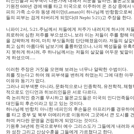
리인인들과 피부색이 다른가에 대해서 의문을 말하면
,
몰몬교도
기원전
600
년 경에 배를 타고 미국으로 이주하여 온 조상 중에서 
피의 가족 소수와 동생 레이만
(Laman)
이 하나님께 반항함으로써
들의 피부는 검게 타버리게 되었다
(II Nephi 5:21)
고 주장을 한다
.
니파이
2
서
, 5:21.
주님께서 저들에게 저주가 내려지게 하시며 저
죄로하여 심한 저주를 부으셨으니
,
보라 이는 저들이 주를 향해 
을 강퍅하게 하여
,
마치 부싯돌처럼 단단해졌음이라
.
저들의 살갗
희고 심히 아름다워 남보기에 훌륭하였으나
,
나의 백성들을 유혹
지 못하게 하시려
,
주 하나님께서는 저들의 살갗을 어두운 빛깔이
게 하셨으며
….
이러한 주장은 거짓을 모면해 보려는 너무나 얄팍한 수법이다
.
죄를 짓는다고 하여 왜 피부색을 변하게 하였는지 그에 대한 아
이유와 동기가 없다
.
그러나 피부색뿐 아니라
,
문화적으로나 인종학적
,
유전학적
,
체형
적으로도 인디언과 히브리인들은 서로 다르다
.
즉 논리적인 증거를 무시하고 몰몬교도들은 미국의 인디언족들이
대인들의 후손이라고 믿고 있는 것이다
.
하나님께 반항치 아니한 네피인의 후손들은 아프리카를 경유하여
를 타고 중부 및 북부 아메리카로 이동하여 그곳에서 큰 도시를 
하며 커다란 문명을 건립하게 되었다는 것이다
.
기원후
34
년에 천국으로부터 예수 그리스도가 그들에게 내려와 
와 성찬 그리고 산상수훈을 그들에게 가르쳤다고 한다
.