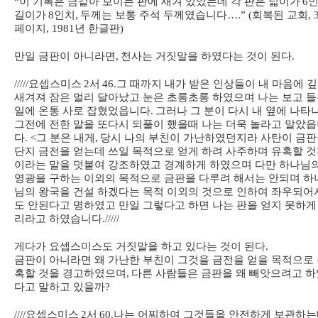
“
이 기록은 금같아 보이는 판에 새겨 있었는데 각 판은 넓이가
6
길이가
8
인치
,
두께는 보통 주석 두께였습니다
….” (
회복된 교회
, 
페이지
, 1981
년 한글판
)
만일 금판이 아니라면
,
천사는 거짓말을 하였다는 것이 된다
.
/////
요셉스미스
2
서
46.
그 때까지 내가 받은 인상들이 내 마음에 
새겨져 잠은 멀리 달아났고 눈은 초롱초롱 하였으며 나는 보고 
일에 온통 사로 잡혔었읍니다
.
그러나 그 분이 다시 내 옆에 나타
그전에 전한 말을 또다시 되풀이 했을때 나는 더욱 놀라고 말았
다
. <
그 분은 내게
,
당시 나의 부친이 가난하였던지라 사탄이 금
단지 금전을 얻는데 쓰일 목적으로 얻게 하려 사주하며 유혹할 것
이라는 말을 덧붙여 강조하였고 경계하게 하였으며 다만 하나님
영광을 구하는 이외의 목적으로 금판을 다루려 해서는 안되며 하
님의 왕국을 건설 하겠다는 목적 이외의 것으로 인하여 좌우되어
도 안된다고 명하였고 만일 그렇다고 하면 나는 판을 얻지 못하게
리라고 하였습니다
./////
게다가 요셉스미스도 거짓말을 하고 있다는 것이 된다
.
금판이 아니라면 왜 가난한 부친이 그것을 금전을 얻을 목적으로
혹할 것을 경고하였으며
,
다른 사람들은 금판을 왜 빼앗으려고 하
다고 말하고 있을까
?
////
요셉스미스
2
서
60.
나는 어찌하여 그것들을 안전하게 보관하는