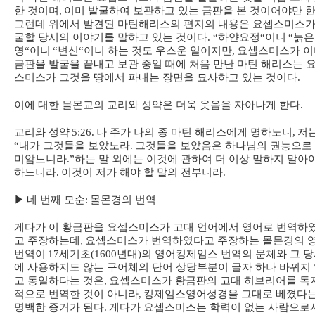
한 것이며
,
이미 발굴하여 보관하고 있는 금판을 본 것이어야만 
그런데 위에서 발견된 마틴해리스의 편지의 내용은 요셉스미스가
굴할 당시의 이야기를 말하고 있는 것이다
. “
하얀요정
“
이니
“
늙은
영
“
이니
“
변신
“
이니 하는 것도 우스운 일이지만
,
요셉스미스가 이
금판을 발굴을 끝내고 보관 중일 때에 처음 만난 마틴 해리스는 
스미스가 그것을 땅에서 파내는 장면을 묘사하고 있는 것이다
.
이에 대한 몰몬교의 교리와 성약은 더욱 웃음을 자아나게 한다
.
교리와 성약
5:26.
나 주가 나의 종 마틴 해리스에게 명하노니
,
저
“
내가 그것들을 보았노라
.
그것들을 보았음은 하나님의 권능으로
미암느니라
.”
하는 말 외에는 이것에 관하여 더 이상 말하지 말아
하느니라
.
이것이 저가 해야 할 말의 전부니라
.
▶
네 번째 모순
:
몰몬경의 번역
게다가 이 황금판을 요셉스미스가 고대 언어에서 영어로 번역하
고 주장하는데
,
요셉스미스가 번역하였다고 주장하는 몰몬경의 
번역이
17
세기초
(1600
년대
)
의 영어킹제임스 번역의 문체와 그 
에 사용하지도 않는 구어체의 단어 상당부분이 글자 하나 바뀌지
고 동일하다는 것은
,
요셉스미스가 황금판의 고대 히브리어를 독
적으로 번역한 것이 아니라
,
킹제임스영어성경을 그대로 베꼈다
명백한 증거가 된다
.
게다가 요셉스미스는 학력이 없는 사람으로