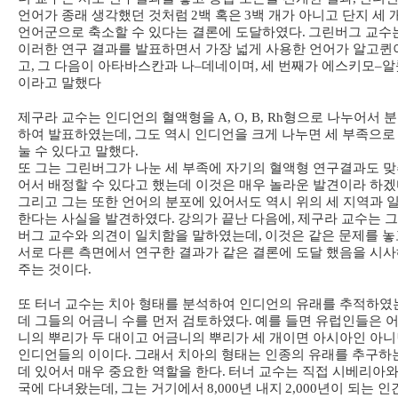
언어가 종래 생각했던 것처럼
2
백 혹은
3
백 개가 아니고 단지 세 
언어군으로 축소할 수 있다는 결론에 도달하였다
.
그린버그 교수
이러한 연구 결과를 발표하면서 가장 넓게 사용한 언어가 알고퀸
고
,
그 다음이 아타바스칸과 나
–
데네이며
,
세 번째가 에스키모
–
알
이라고 말했다
제구라 교수는 인디언의 혈액형을
A, O, B, Rh
형으로 나누어서 
하여 발표하였는데
,
그도 역시 인디언을 크게 나누면 세 부족으로
눌 수 있다고 말했다
.
또 그는 그린버그가 나눈 세 부족에 자기의 혈액형 연구결과도 
어서 배정할 수 있다고 했는데 이것은 매우 놀라운 발견이라 하
그리고 그는 또한 언어의 분포에 있어서도 역시 위의 세 지역과 
한다는 사실을 발견하였다
.
강의가 끝난 다음에
,
제구라 교수는 
버그 교수와 의견이 일치함을 말하였는데
,
이것은 같은 문제를 놓
서로 다른 측면에서 연구한 결과가 같은 결론에 도달 했음을 시
주는 것이다
.
또 터너 교수는 치아 형태를 분석하여 인디언의 유래를 추적하였
데 그들의 어금니 수를 먼저 검토하였다
.
예를 들면 유럽인들은 
니의 뿌리가 두 대이고 어금니의 뿌리가 세 개이면 아시아인 아
인디언들의 이이다
.
그래서 치아의 형태는 인종의 유래를 추구하
데 있어서 매우 중요한 역할을 한다
.
터너 교수는 직접 시베리아와
국에 다녀왔는데
,
그는 거기에서
8,000
년 내지
2,000
년이 되는 인