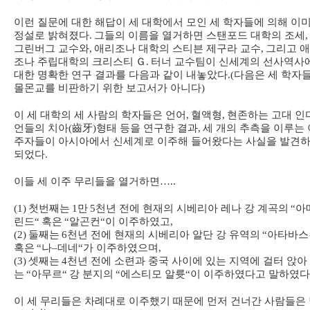
이런 질문에 대한 해답이 세 대학에서 모인 세 학자들에 의해 이
정설로 밝혀졌다
.
그들의 이름을 열거하면 스탠포드 대학의 조세
,
그린버그 교수와
,
애리조나 대학의 스티븐 제구라 교수
,
그리고 
조나 주립대학의 크리스티
Ｇ
.
터너 교수팀이 신세계의 선사역사
대한 명확한 연구 결과를 다음과 같이 내놓았다
.(
다음은 세 학자
몰몬교를 비판하기 위한 보고서가 아니다
)
이 세 대학의 세 사람의 학자들은 언어
,
혈액형
,
현존하는 고대 인
언들의 치아
(
齒牙
)
형태 등을 연구한 결과
,
세 개의 추측을 이루는 
주자들이 아시아에서 신세계로 이주해 들어왔다는 사실을 발견
되었다
.
이들 세 이주 무리들을 열거하면
…..
(1)
첫번째는
1
만
5
천년 전에 현재의 시베리아 레나 강 계곡의
“
아
린드
“
혹은
“
알곤컨
“
이 이주하였고
,
(2)
둘째는
6
천년 전에 현재의 시베리아 알단 강 유역의
“
아타바스
혹은
“
나
–
데네
“
가 이주하였으며
,
(3)
셋째는
4
천년 전에 소련과 중국 사이에 있는 지역에 걸터 앉아
는
“
아무르
“
강 분지의
“
에스티모 알륫
“
이 이주하였다고 말하였다
이 세 무리들은 차례대로 이주했기 때문에 먼저 건너간 사람들은