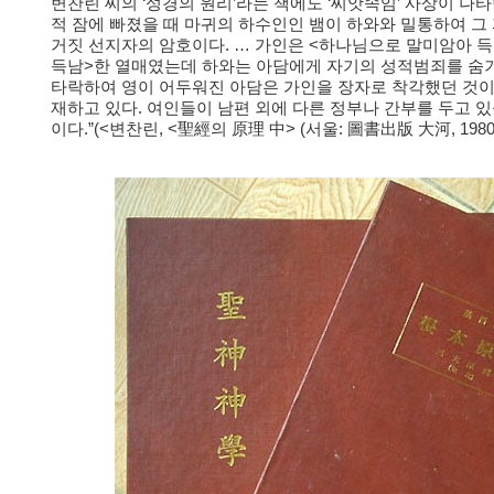
변찬린 씨의 ‘성경의 원리’라는 책에도 ‘씨앗속임’ 사상이 나타
적 잠에 빠졌을 때 마귀의 하수인인 뱀이 하와와 밀통하여 그
거짓 선지자의 암호이다. … 가인은 <하나님으로 말미암아 
득남>한 열매였는데 하와는 아담에게 자기의 성적범죄를 숨기
타락하여 영이 어두워진 아담은 가인을 장자로 착각했던 것이
재하고 있다. 여인들이 남편 외에 다른 정부나 간부를 두고 있
이다.”(<변찬린, <聖經의 原理 中> (서울: 圖書出版 大河, 1980),