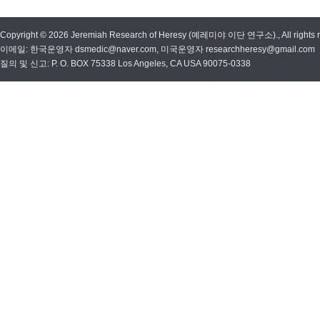
Copyright © 2026 Jeremiah Research of Heresy (예레미야 이단 연구소)., All rights r
이메일: 한국운영자 dsmedic@naver.com, 미국운영자 researchheresy@gmail.com
질의 및 신고: P. O. BOX 75338 Los Angeles, CA USA 90075-0338