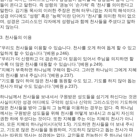
들이 온다고 말한다. 즉 성령의 ‘권능’이 ‘손가락’ 즉 ‘천사’를 의미한다고
말한다. 김기동 목사의 이러한 주장은 전혀 터무니없는 자의적 해석이다.
성경 어디에도 “성령” 혹은 “능력”이란 단어가 “천사”를 의미한 적이 없으
며, 성경은 그리스도인 각자에게 성령님과 함께 천사들을 주셨다고 말하
지 않는다.
3. 천사들의 이용
“우리도 천사들을 이용할 수 있습니다. 천사를 오게 하여 돕게 할 수 있고
일하게 할 수 있습니다.”(베원 p.246).
“우리가 더 신령하고 더 겸손하고 더 믿음이 있어서 주님을 의지하면 할
수록 더 많은 천사를 대동할 수 있습니다.”(베원 p.249).
“지혜가 부족하면 하나님께 구해야 합니다. 그러면 하나님이 그에게 지혜
의 천사를 보내 주십니다.”(베원 p.237).
“기도를 많이 하여 많은 천사를 동원할 수도 있고, 기도를 하지 않아 돕는
천사가 떠날 수도 있습니다.”(베원 p.237).
하나님께서 천사들을 보내셔서 구원받은 성도들을 섬기게 하신다는 것은
사실이지만 성경 어디에도 구약의 성도나 신약의 그리스도인이 기도하여
많은 천사들을 받아 그들의 그 능력을 이용하는 경우는 없다. 즉 하나님
께서는 구원받은 성도들을 위해 천사를 어떻게 보내시고 쓰실지 자신의
권한 하에 두셨다는 것이다. 또한 지혜를 주는 이는 지혜의 천사가 아니
라, 모든 지혜의 하나님이시다(약 1:5). 기도하면 천사들을 더 보내 주시
고, 기도로 많은 천사들을 동원하며, 기도하지 않았다고 돕는 천사가 떠
나는 따위의 역사는 성경에는 없다. 교인들로 전능하신 주 하나님 대신