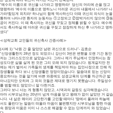
는 정도에 따라 귀신이 나가는 시간이 단축된다.”
“예수의 이름으로 귀신을 나가라고 명령하라! 당신의 머리에 손을 얹고
명령하라 ‘예수의 이름으로 명하노니 더러운 귀신아 내몸에서 나가라! 나
가라!힘있게 외치라! 하나님이 함께 역사하신다 이때 귀신의 의식이 눈을
통하여 나타나면 환자의 눈동자는 ①고정되고 ②깜박거리지 않으며 ③동
공이 커진다. 이 때 축사자는 귀신을 꾸짖고 정체를 밝힐 수 있다. 예수께
서도 축사하실 때 더러운 귀신을 꾸짖고 잠잠하게 하신 후 나가라고 명하
셨다”
≪성락교회 교인들의 귀신축사 간증사례≫
(사례 1) “낙원 간 줄 알았던 남편 귀신으로 드러나”- 김효순
“신앙생활한지 28년 정도 되었으니 강산이 3번은 변했을 오랜 기간 동안
저는 그리스도인으로 살았습니다. 그러나 제가 주님께서 인정하시는 참
성도다운 삶을 살게 된 것은 그리 오래 되지 않았습니다. 핑계같지만 전
에는 제가 벌어서 가족들의 생계를 책임져야 하는 집안사정으로 인해 직
장생활을 하다 보니 신앙생활은 엉망이었습니다. 말씀대로 믿는 신앙이
중요하다는 것을 알기에 바쁜 와중에도 성경교육의 단계를 차근차근 밟
아나갔지만 오히려 그 외의 것들은 제대로 챙기지 못했습니다. 주일성수
를 범할 때도 많았으니 말 다한거죠.
그러다 보니 사는 게 형통치 않았고, 시댁과의 갈등도 심각해졌습니다.
아마 시부모님과는 20년이 넘게 마음을 닫고 왕래가 없이 살았던 거 같습
니다. 내 삶은 왜이리 고단한가를 고민할 때마다 ‘땅에서 풀려야 하늘에
서도 풀린다’는 말씀이 떠올라 마음이 불편했지만 시부모님을 향한 마음
속 원망과 미움은 이미 나 스스로 해결할 수 없는 단계까지 와 있었습니
다.