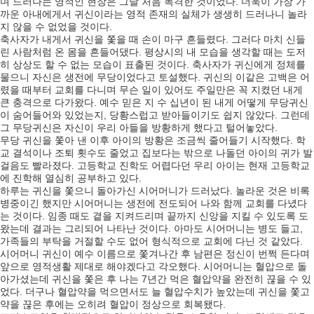
며 드러나는 영적인 현장은 그날 처음 목격한 것이었다. 더욱이 가장 가
까운 아내에게서 귀신이라는 영적 존재의 실체가 생생히 드러나니 놀라
지 않을 수 없었을 것이다.
축사자가 내게서 귀신을 쫓을 때 손이 마구 흔들렸다. 그러다 마치 신들
린 사람처럼 온 몸을 흔들어댔다. 평상시의 내 모습을 생각할 때는 도저
히 상상도 할 수 없는 모습이 표출된 것이다. 축사자가 귀신에게 정체를
물으니 자신은 생전에 무당이었다고 토설했다. 귀신의 이같은 고백은 어
렸을 때부터 교회를 다니며 무슨 일이 있어도 주일만은 꼭 지켰던 내게
큰 충격으로 다가왔다. 예수 믿은 지 수 십년이 된 내게 어떻게 무당귀신
이 숨어들어와 있었는지, 당황스럽고 받아들이기도 쉽지 않았다. 그런데
그 무당귀신은 자신이 우리 아들을 방황하게 했다고 털어놓았다.
무당 귀신을 쫓아 낸 이후 아이의 방황은 조금씩 줄어들기 시작했다. 학
교 결석이나 조퇴 횟수도 줄었고 집보다는 밖으로 나돌던 아이의 귀가 발
걸음도 빨라졌다. 고등학교 진학도 어렵다던 우리 아이는 현재 고등학교
에 진학해 열심히 공부하고 있다.
하루는 귀신을 쫓으니 돌아가신 시어머니가 드러났다. 놀라운 것은 비록
병중이긴 했지만 시어머니는 생전에 전도되어 나와 함께 교회를 다녔다
는 것이다. 임종 때도 곁을 지켜드리며 끝까지 신앙을 지킬 수 있도록 도
왔는데 결과는 그리되어 나타난 것이다. 아마도 시어머니는 병도 들고,
가족들의 부탁을 거절할 수도 없어 형식적으로 교회에 다닌 것 같았다.
시어머니 귀신이 예수 이름으로 쫓겨나간 후 남편은 정신이 번쩍 든다며
앞으로 영적생활 제대로 해야겠다고 각오했다. 시어머니는 혈압으로 돌
아가셨는데 귀신을 쫓은 후 나는 7년간 먹은 혈압약을 완전히 끊을 수 있
었다. 더구나 혈압약을 먹으면서도 늘 혈압수치가 높았는데 귀신을 쫓고
약을 끊은 후에는 오히려 혈압이 정상으로 회복됐다.