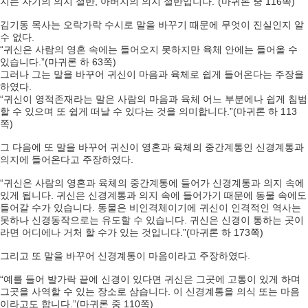
지는 자기의 의지 절반, 아버지의 의지 절반입니다.”(마귀론 중 116쪽)
김기동 목사는 오락가락 수시로 말을 바꾸기 때문에 무엇이 진실인지 알
수 없다.
“귀신은 사람의 영혼 속에는 들어오지 못하지만 육체 안에는 들어올 수
있습니다.”(마귀론 하 63쪽)
그러나 그는 말을 바꾸어 귀신이 마음과 육체로 쉽게 들어온다는 주장을
하였다.
“귀신이 영적존재라는 말은 사람의 마음과 육체 어느 부분에나 쉽게 침범
할 수 있으며 또 쉽게 떠날 수 있다는 것을 의미합니다.”(마귀론 하 113
쪽)
그 다음에 또 말을 바꾸어 귀신이 영혼과 육체의 중간계통인 신경계통과
의지에 들어온다고 주장하였다.
“귀신은 사람의 영혼과 육체의 중간계통에 들어가 신경계통과 의지 속에
있게 됩니다. 귀신은 신경계통과 의지 속에 들어가기 때문에 동물 속에도
들어갈 수가 있습니다. 동물은 비인격체이기에 귀신이 인격적인 역사는
못하나 신경동작으로는 유도할 수 있습니다. 귀신은 신경이 통하는 곳이
라면 어디에나 거처 할 수가 있는 것입니다.”(마귀론 하 173쪽)
그리고 또 말을 바꾸어 신경계통이 마음이라고 주장하였다.
“예를 들어 발가락 끝에 신경이 있다면 귀신은 그곳에 고통이 있게 하며
그곳을 사역할 수 있는 장소로 삼습니다. 이 신경계통을 의식 또는 마음
이라고도 합니다.”(마귀론 중 110쪽)