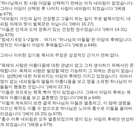
“하나님께서 한 사람 아담을 선택하기 전에는 아직 네피림이 없었습니다.
그러나 아담이 선택된 후 나머지 사람이 네피림이 되었습니다.”(베원
p.679).
“네피림이 거인과 같이 건장했고 그들이 하는 일이 주로 벌목이었지, 네
피림 자체의 뜻이 벌목꾼은 아닙니다.”(베아 16.27).
“이들은 인격과 도덕 문화가 있는 건장한 장수였습니다.”(베아 14.31)
(p.679)
“창세기 6장 1~2절에… 여기서 “하나님의 아들들”은 아담의 후예입니다.
영적인 자녀들이 아담의 후예들입니다.“(베원 p.648).
그러나 이러한 김기동 목사의 주장은 성경적인 근거가 전혀 없다.
“육체의 사람은 아름다움에 대한 관념이 없고 그저 생식하기 위해서만 존
재합니다. 육체의 사람은 발정할 때만 가능하지 그 외에는 관심이 없습니
다. 성(性)에 대한 자유의지는 아담의 후예만 가지고 있었습니다. 따라서
영이 없는 네피림들의 딸들의 아름다움을 보고 영을 소유한 하나님의 아
들들이 행동한 것입니다.”(베아 22.31)
“이들은 외모로는 쭉쭉 뻣어 멋이 있었습니다. 그래서 아담의 후예는 육
체의 아름다움을 보고 결혼했던 것입니다”(베원 p.648)
“이렇게 계속되다 보면 결국 하나님의 아들은 멸종되고, 이 땅에 생령을
지으신 목적도 이룰 수 없으므로 하나님은 노아의 홍수로 이들을 쓸어버
리셨습니다.”(베아 15.25) (p.678)
“홍수 이후 네피림은 모두 멸종되었으며 영이 있는 아담의 후예만 번성하
게 되었습니다.”(베원 p.679)