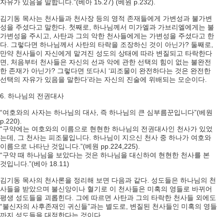
자유가 있음을 말합니다.”(베아 15.27) (베원 p.232).
김기동 목사는 천사들과 천사장 등의 영적 존재들에게 가변성과 불가변
성을 주셨다고 말한다. 첫째로, 하나님께서 미가엘과 가브리엘에게는 불
가변성을 주시고, 사탄과 그의 악한 천사들에게는 가변성을 주셨다고 한
다. 그렇다면 하나님께서 사탄의 타락을 조장하신 것이 아닌가? 둘째로,
만약 천사들이 자신에게 맡겨진 성도의 상태에 따라 변질되고 타락한다
면, 처음부터 천사들은 자신의 선과 악에 관한 선택의 힘이 없는 불완전
한 존재가 아닌가? 그렇다면 또다시 ‘피조물이 완전하다는 것은 완전한
선택의 자유가 있음을 말한다’라는 자신의 진술에 위배되는 모순이다.
6. 하나님의 전권대사
“여호와의 사자는 하나님의 대사, 즉 하나님의 큰 심부름꾼입니다”(베원
p.220).
“구약에는 여호와의 이름으로 현현한 하나님의 전권대사인 천사가 있었
는데, 그 천사는 피조물입니다. 하나님이 지으신 천사 중 하나가 여호와
이름으로 나타난 것입니다.”(베원 pp.224,225).
“구약 때 하나님을 보았다는 것은 하나님을 대신하여 현현한 천사를 본
것입니다.”(베아 18.11)
김기동 목사의 천사론을 정리해 보면 다음과 같다. 성도들은 하나님의 천
사들을 받았으며 불신앙이나 혈기로 이 천사들은 미혹의 영들로 바뀌어
평생 성도들을 괴롭힌다. 그에 따르면 사탄과 그의 타락한 천사들 외에도
“불신자의 사후존재인 귀신들”과는 별도로, 변질된 천사들인 미혹의 영들
까지 성도들을 대적한다는 것이다.