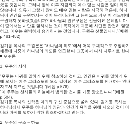
셨을 것입니다. 그러나 창세 이후 지금까지 예수 믿는 사람은 얼마 되지
않습니다. 인류가 그렇게 많아도 예수 믿는 사람은 지극히 적은데, 하나
님이 인간을 구원하시는 것이 목적이라면 그 능력으로 겨우 이 정도밖에
구원하지 못하셨겠습니까? 하나님의 인류구원은 선물이요 은혜입니다.
이 땅에서는 사단을 멸하시는 것이 목적이기 때문에 사단은 완전히 멸망
하고, 예수는 완벽하게 승리하시는 것입니다. 구원은 선물입니다.”(베원
p.481-482)
김기동 목사의 구원론은 “하나님의 의도”에서 더욱 구체적으로 주장하기
때문에 나중에 하나님의 의도를 언급할 때 그곳에서 다시 다루기로 한다.
■ 우주론
1. 우주의 시작
“우주는 마귀를 멸하기 위해 창조하신 것이고, 인간은 마귀를 멸하기 위
해 오시는 예수 그리스도의 오실 길이요, 예수 그리스도를 안내하는 안내
자로서 지으신 것입니다.”(베원 p.578).
“이 우주는 천사들의 하늘에서 범죄한 천사를 가둔 장소입니다.”(베원
p.584).
김기동 목사의 신학은 마귀와 귀신 중심으로 쏠려 있다. 김기동 목사는
하나님께서 우주를 하나님의 영광과 인간의 유익을 위해 지으신 것이 아
니라 마귀를 멸하기 위해 창조하셨다고 믿는다.
2. 우주의 구조 – 하늘