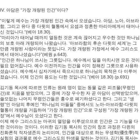
IV. 아담은 “가장 개량된 인간”이다?
“이렇게 예수는 가장 개량된 인간 속에서 오셨습니다. 아담, 노아, 아브라
함, 그리고 유다 중 다윗의 혈통에서 요셉과 정혼한 마리아에게서 태어나
신 것입니다.“(베아 18.30).
“마리아가 태어날 때까지 열등한 것은 계속 끊어지고 우수한 것만 하나님
의 보호 아래 개량되어 나왔습니다. ‘아브라함의 후손 다윗의 세계’는 그
만큼 개량된 사람이라는 뜻입니다. 가장 개량된 가정에서 예수 그리스도
께서 태어나셨습니다”(베원 p.643).
“인간은 하나님이 쓰시는 그릇입니다. 예수께서 일을 마치시면 모든 것이
필요 없어집니다. 예수 이전까지는 인간을 이미 정해진 그릇으로 사용하
셨습니다. 예수께서 십자가에서 죽으시므로 하나님의 목적은 다 이루어
졌습니다. 이제 인간의 용도는 다한 것입니다.”(베아 18.30) (p.691)
김기동 목사에 따르면 인류는 원래 영이 없는 동물 같은 피조물(무령인
간)로 지음을 받았으며, 그 중에 가장 우수한 자 곧 아담이 선택받았으며,
쓸모없는 나머지 무령인간들은 홍수로 폐기하셨다고 한다. 그리고 “생
령”인 아담의 후예인 “하나님의 아들들” 중에서도 노아-아브라함-다윗의
혈통이 개량을 거듭하여 “가장 개량된 인간”으로 구성된 “가장 개량된 가
정”에서 예수님이 오셨다고 한다.
이제 예수 그리스도는 마귀의 멸망을 이루셨으므로 인간은 그 기능을 다
한 것이라는 것이다. 이러한 김기동 목사의 인간의 창조 과정은 다윈의
진화론적 적자생존의 논리이며, 인간을 대상으로 하는 우생학(優生學)적
실험의 결과물로 예수 그리스도의 탄생을 말하는 것이다. 김기동 목사는