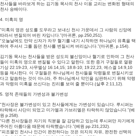
천사들을 바라보게 하는 김기동 목사의 천사 이용 교리는 변화된 형태의
천사 숭배이다.
4. 미혹의 영
“미혹의 영은 성도를 도우라고 보내신 천사 가운데서 그 사람의 신앙에
따라서 변질되어 버린 자입니다.”(마귀론, pp.250,251).
“오늘날에도 만약 신자가 자꾸 혈기를 내기 시작하면 하나님이 유혹을 택
하여 주셔서 그를 돕던 천사를 변질시켜 버리십니다.”(마귀론, p.154).
김기동 목사는 천사들을 받은 성도의 불신앙이나 혈기로 인하여 그 천사
들이 미혹의 영으로 변질될 수 있다고 말한다. 또한 증거 구절들로 열왕
기상 22:19-23, 사무엘상 16:14,15; 18:8-10; 19:22,23, 에스겔 14:9,10
등을 제시한다. 이 구절들은 하나님께서 천사들을 악령들로 변질시키셨
다고 말씀하는 것이 아니라, 주 하나님께서 악인을 심판하시기 위해 악령
과 악령의 미혹을 쓰신다는 진리를 보여 줄 뿐이다.(살후 2:11,12).
5. 영적 존재들의 가변성과 불가변성
“천사장은 불가변성이 있고 천사들에게는 가변성이 있습니다. 루시퍼는
타락해서 사단이 되었고 미가엘과 가브리엘은 타락하지 않았습니다.”(베
원 p.258).
“다른 천사장들은 자기의 직분을 잘 감당하고 있는데 루시퍼만 자기에게
주어진 아름다움 때문에 타락했습니다.”(베원 pp.231,232).
“피조물인 천사나 인간이 완전하다는 것은 의지의 자유, 완전한 선택의