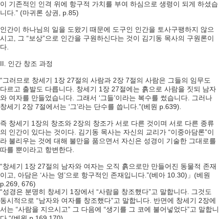
이 기존적인 인격 위에 항구적 가치를 부여 하심으로 생령이 되게 하셨습
니다.” (마귀론 상권, p.85)
인간이 하나님의 일을 도왔기 때문에 도구인 인간을 토사구팽하지 않으
시고, 그 “보상”으로 인간을 구원하신다는 것이 김기동 목사의 구원론이
다.
II. 인간 창조 과정
“그러므로 창세기 1장 27절의 사람과 2장 7절의 사람은 그들의 임무도
다르고 출발도 다릅니다. 창세기 1장 27절에는 흙으로 사람을 짓되 남자
와 여자를 만들었습니다. 그래서 ‘그들’이라는 복수를 썼습니다. 그러나
창세기 2장 7절에서는 ‘그’라는 단수를 씁니다.”(베원 p.639).
즉 창세기 1장의 창조와 2장의 창조가 서로 다른 것이며 서로 다른 종류
의 인간이 있다는 것이다. 김기동 목사는 자신의 교리가 “이중아담론”이
라 불리우는 것에 대해 불만을 품으면서 자신은 성경이 기술한 그대로를
따를 뿐이라고 항변한다.
“창세기 1장 27절의 남자와 여자는 오직 흙으로만 만들어진 동물적 존재
이고, 아담은 ‘사는 영’으로 항구적인 존재입니다.”(베아 10.30)」(베원
p.269, 676)
“성경은 분명히 창세기 1장에서 “사람을 창조했다”고 말합니다. 그것도
동시적으로 “남자와 여자를 창조했다”고 말합니다. 반면에 창세기 2장에
서는 “사람을 지으시고” 그 다음에 “생기를 그 코에 불어넣었다”고 말합니
다.“(베원 p.169,170)