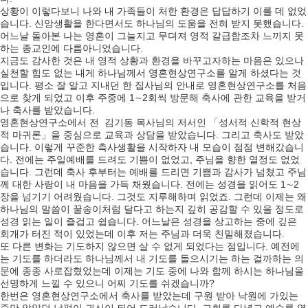
상황이 이렇다보니 나와 내 가족들이 처한 환경은 답답하기 이를 데 없었
습니다. 신앙생활을 한다면서도 하나님의 도움을 전혀 받지 못했습니다.
어느날 돌아본 나는 영혼이 그늘지고 무뎌져 영적 갈급함조차 느끼지 못
하는 종교인에 다름아니었습니다.
지금도 감사한 것은 내 영적 상황과 환경을 바꾸고자하는 마음은 있으나
실천할 힘도 없는 내게 하나님께서 영혼현상연구소를 알게 하셨다는 것
입니다. 평소 잘 알고 지내던 한 집사님의 안내로 영혼현상연구소를 처음
으로 찾게 되었고 이후 주중에 1∼2회씩 방문해 축사에 관한 교육을 받거
나 축사를 받았습니다.
영혼현상연구소에서 전 김기동 목사님의 저서인 「성서적 신학적 현상
적 마귀론」을 중심으로 교육과 상담을 받았습니다. 그리고 축사도 받았
습니다. 이렇게 꾸준한 측사생활을 시작하자 내 모습이 점점 변해갔습니
다. 전에는 주일예배를 드려도 기쁨이 없었고, 주님을 향한 열정도 없었
습니다. 그런데 축사 후부터는 예배를 드리면 기쁨과 감사가 넘쳤고 주님
께 대한 사랑이 내 마음을 가득 채웠습니다. 전에는 성경을 읽어도 1∼2
장을 넘기기 어려웠습니다. 그것도 지루해하며 읽었죠. 그런데 이제는 왜
하나님의 말씀이 꿀송이처럼 달다고 하는지 깊히 공감할 수 있을 정도로
성경 읽는 일이 즐겁고 쉽습니다. 어느날은 성경을 상고하는 중에 깊은
회개가 터진 적이 있었는데 이후 저는 주님과 더욱 친밀해졌습니다.
또 다른 변화는 기도하지 않으면 살 수 없게 되었다는 점입니다. 예전에
는 기도를 하더라도 하나님께서 내 기도를 들으시기는 하는 걸까하는 의
문에 종종 사로잡혔었는데 이제는 기도 중에 나와 함께 하시는 하나님을
선명하게 느낄 수 있으니 어찌 기도를 쉬겠습니까?
한번은 영혼현상연구소에서 축사를 받았는데 구원 받아 낙원에 가있는