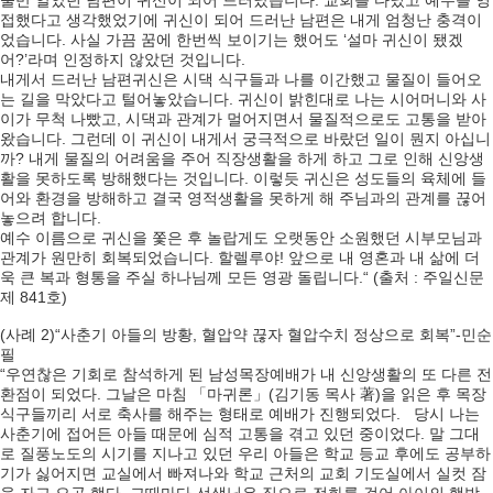
줄만 알았던 남편이 귀신이 되어 드러났습니다. 교회를 다녔고 예수를 영
접했다고 생각했었기에 귀신이 되어 드러난 남편은 내게 엄청난 충격이
었습니다. 사실 가끔 꿈에 한번씩 보이기는 했어도 ‘설마 귀신이 됐겠
어?’라며 인정하지 않았던 것입니다.
내게서 드러난 남편귀신은 시댁 식구들과 나를 이간했고 물질이 들어오
는 길을 막았다고 털어놓았습니다. 귀신이 밝힌대로 나는 시어머니와 사
이가 무척 나빴고, 시댁과 관계가 멀어지면서 물질적으로도 고통을 받아
왔습니다. 그런데 이 귀신이 내게서 궁극적으로 바랐던 일이 뭔지 아십니
까? 내게 물질의 어려움을 주어 직장생활을 하게 하고 그로 인해 신앙생
활을 못하도록 방해했다는 것입니다. 이렇듯 귀신은 성도들의 육체에 들
어와 환경을 방해하고 결국 영적생활을 못하게 해 주님과의 관계를 끊어
놓으려 합니다.
예수 이름으로 귀신을 쫓은 후 놀랍게도 오랫동안 소원했던 시부모님과
관계가 원만히 회복되었습니다. 할렐루야! 앞으로 내 영혼과 내 삶에 더
욱 큰 복과 형통을 주실 하나님께 모든 영광 돌립니다.“ (출처 : 주일신문
제 841호)
(사례 2)“사춘기 아들의 방황, 혈압약 끊자 혈압수치 정상으로 회복”-민순
필
“우연찮은 기회로 참석하게 된 남성목장예배가 내 신앙생활의 또 다른 전
환점이 되었다. 그날은 마침 「마귀론」(김기동 목사 著)을 읽은 후 목장
식구들끼리 서로 축사를 해주는 형태로 예배가 진행되었다. 당시 나는
사춘기에 접어든 아들 때문에 심적 고통을 겪고 있던 중이었다. 말 그대
로 질풍노도의 시기를 지나고 있던 우리 아들은 학교 등교 후에도 공부하
기가 싫어지면 교실에서 빠져나와 학교 근처의 교회 기도실에서 실컷 잠