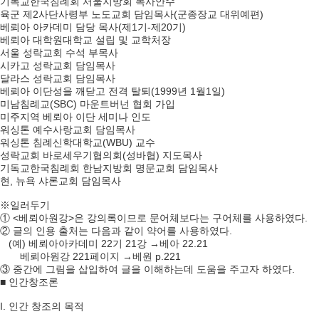
기독교한국침례회 서울지방회 목사안수
육군 제2사단사령부 노도교회 담임목사(군종장교 대위예편)
베뢰아 아카데미 담당 목사(제1기-제20기)
베뢰아 대학원대학교 설립 및 교학처장
서울 성락교회 수석 부목사
시카고 성락교회 담임목사
달라스 성락교회 담임목사
베뢰아 이단성을 깨닫고 전격 탈퇴(1999년 1월1일)
미남침례교(SBC) 마운트버넌 협회 가입
미주지역 베뢰아 이단 세미나 인도
워싱톤 예수사랑교회 담임목사
워싱톤 침례신학대학교(WBU) 교수
성락교회 바로세우기협의회(성바협) 지도목사
기독교한국침례회 한남지방회 명문교회 담임목사
현, 뉴욕 샤론교회 담임목사
※일러두기
① <베뢰아원강>은 강의록이므로 문어체보다는 구어체를 사용하였다.
② 글의 인용 출처는 다음과 같이 약어를 사용하였다.
(예) 베뢰아아카데미 22기 21강 →베아 22.21
베뢰아원강 221페이지 →베원 p.221
③ 중간에 그림을 삽입하여 글을 이해하는데 도움을 주고자 하였다.
■ 인간창조론
I. 인간 창조의 목적