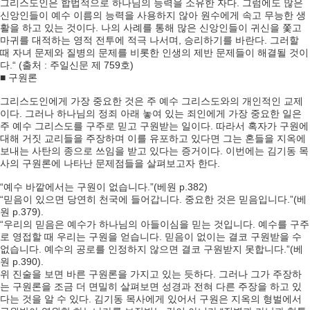
그리스도인은 합법적으로 하나님의 능력을 소유한 자다. 그럼에도 많은
신앙인들이 예수 이름의 능력을 사용하지 않아 원수에게 속고 무능한 생
활을 하고 있는 것이다. 나의 사례를 통해 많은 신앙인들이 귀신을 쫓고
마귀를 대적하는 영적 전투에 적극 나서며, 승리하기를 바란다. 그러할
때 자녀 문제와 질병의 문제를 비롯한 인생의 제반 문제들이 해결될 것이
다.“ (출처 : 주일신문 제 759호)
■ 구원론
그리스도인에게 가장 중요한 것은 주 예수 그리스도와의 개인적인 교제
이다. 그러나 하나님의 정죄 아래 놓여 있는 죄인에게 가장 중요한 일은
주 예수 그리스도를 구주로 믿고 구원받는 일이다. 따라서 혹자가 구원에
대해 거짓 교리들을 주장하며 이를 유포하고 있다면 그는 혼들을 지옥에
보내는 사탄의 종으로 쓰임을 받고 있다는 증거이다. 이번에는 김기동 목
사의 구원론에 나타난 문제점들을 살펴보고자 한다.
“예수 바깥에서는 구원이 없습니다.”(베원 p.382)
“믿음이 있으면 당연히 천국에 들어갑니다. 중요한 것은 믿음입니다.”(베
원 p.379).
“우리의 믿음은 예수가 하나님의 아들이심을 믿는 것입니다. 예수를 구주
로 영접할 때 우리는 구원을 얻습니다. 믿음이 없이는 결코 구원받을 수
없습니다. 예수의 공로를 인정하지 않으면 결코 구원받지 못합니다.”(베
원 p.390).
위 진술을 보면 바른 구원론을 가지고 있는 듯하다. 그러나 그가 주장하
는 구원론을 조금 더 면밀히 살펴보면 성경과 전혀 다른 주장을 하고 있
다는 것을 알 수 있다. 김기동 목사에게 있어서 구원은 지옥의 형벌에서