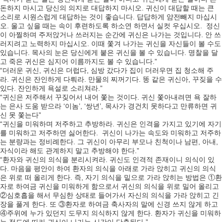
돈하지 마시고 당신의 의지로 대답하지 마시오. 귀신이 대답할 때는 큰
소리로 시원스럽게 대답하는 것이 좋습니다. 답답하게 얌전빼지 마십시
오. 울고 싶을 때는 속이 후련하도록 하소연 하면서 실컷 우십시오. 정신
이 아찔하며 주저앉거나 쓰러지는 순간에 귀신은 나가는 것입니다. 안 쓰
러지려고 노력하지 마십시오. 이때 쫓겨 나가는 귀신을 자신들이 볼 수도
있습니다. 목사의 눈은 당신에게 붙은 귀신을 볼 수 있습니다. 명찰을 달
고 죽은 귀신은 심지어 이름까지도 볼 수 있습니다.”
“더러운 귀신, 귀신은 더럽다, 심방 갔다가 집이 더러우면 집 청소해 주
라. 귀신은 잔인하게 다뤄라. 만물의 찌꺼기다. 똥 같은 귀신아, 꾸짖을 수
있다. 잔인하게 욕설로 소리쳐라.”
“귀신은 저주해서 꾸짖어서 내어 쫓는 것이다. 귀신 쫓아내려면 욕 잘하
는 은사 도움 받으라 ‘이놈’, ‘쌍년’, 목사가 경건치 못하다고 만류하면 귀
신 못 쫓는다”
“귀신을 미워하며 저주하고 추방하라. 귀신은 인격을 가지고 있기에 자기
를 미워하고 저주하면 싫어한다. 귀신이 나가는 속도와 미워하고 저주하
는 분량과는 정비례한다. 그 귀신이 아무리 부모나 친척이나 남편, 아내,
자식이라 해도 관계하지 말고 추방해야 한다.”
“환자와 귀신의 의식을 분리시켜라. 귀신도 인격적 존재이니 의식이 있
다. 마음을 평안이 하여 환자의 의식을 아래로 가라 앉히고 귀신의 의식
은 위로 떠 올리게 한다. 즉, 자기 의식을 밑으로 가라 앉히는 방법은 ①환
자로 하여금 귀신을 미워하게 함으로서 귀신의 의식을 위로 밀어 올리고
②심호흡을 해서 무심한 상태로 들어가서 자신의 의식을 가라 앉히고 긴
장을 풀게 한다. 또 ③환자로 하여금 축사자의 말에 신경 쓰지 않게 하고
④주위에 누가 있던지 도무지 의식하지 않게 한다. 환자가 귀신을 미워하