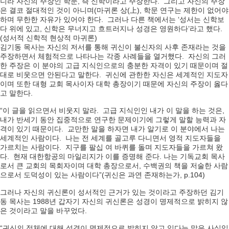
니라 자신의 주장인 학문, 즉 신학이라고 주장한다. 그리고 자신의 주장
은 결코 절대적인 것이 아니며(마귀론 상(上), 학문 연구는 제한이 없어야
하며 무한한 자유가 있어야 한다. 그러나 다른 책에서는 ‘성서는 신학보
다 위에 있고, 신학은 무너지고 흐트러지나 성경은 영원하다’라고 했다.
(성서적 신학적 현상적 마귀론)
김기동 목사는 자신의 저서를 통해 귀신이 불신자의 사후 존재라는 것을
주장하면서 체험적으로 나타나는 각종 사례들을 열거했다. 자신의 그러
한 주장은 이 분야의 고급 지식인으로의 충분한 자격이 있기 때문이며 절
대로 비웃으면 안된다고 말한다. 귀신에 관한한 자신은 세계적인 지도자
이며 또한 대형 교회 목사이자 대학 총장이기 때문에 자신의 주장이 옳다
고 말한다.
“이 글을 읽으면서 비웃지 말라. 고급 지식인인 내가 이 말을 하는 것은,
내가 반세기 동안 집중적으로 연구한 문제이기에 그렇게 말할 능력과 자
격이 있기 때문이다. 교만한 말을 하자면 내가 알기로 이 분야에서 나는
세계적인 사람이다. 나는 전 세계를 골고루 다니면서 영적 지도자들을
가르치는 사람이다. 지구를 팔십 여 바퀴를 돌며 지도자들을 가르쳐 왔
다. 현재 대한항공의 마일리지가 이를 증명해 준다. 나는 기독교회 목사
로서 큰 교회의 목회자이며 대학 총장으로서, 수백권의 책을 저술한 사람
으로서 도덕성이 있는 사람이다”(귀신은 과연 존재하는가, p.104)
그러나 자신의 귀신론이 성서적인 근거가 있는 것이라고 주장하던 김기
동 목사는 1988년 갑자기 자신의 귀신론은 성경이 명제적으로 밝히지 않
은 것이라고 말을 바꾸었다.
“귀신의 정체에 대해 성경이 명제적으로 밝히지 않고 있다는 말은 사실입