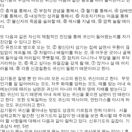
김기동의 주장에 따르면 귀신은 다음과 같은 통로를 따라 들어온다고 한
다.
① 충격을 통해서, ② 부정적 관념을 통해서, ③ 혈기를 통해서, ④ 담배연
기를 통해서, ⑤ 내성적인 성격을 통해서, ⑥ 자포자기하는 마음을 통해
서, ⑦ 불신자의 죽음을 슬퍼할 때, ⑧ 제사를 지낼 때, ⑨ 깜짝 놀랄 때이
다.
또 다음과 같은 자신의 체험적인 진단을 통해 귀신이 들어왔는지를 자가
진단할 수 있다고 한다.
① 유전으로 병으로 오는 것, ② 왕신단지 섬기는 집에 살면서 우환이 끊
임없이 계속될 때, ③ 차멀미나 배멀미를 하는 것, ④ 어두운 곳이나 골목
에 들어설 때 머리칼이 쭈뼛할 때, ⑤ 점치러 다니거나 무당을 불러 푸닥
거리하는 것, ⑥ 죽고 싶다는 좌절감을 갖게 될 때, ⑦ 앉거나 설 때 어지
러울 때, ⑧ 각종 신경질환도 귀신이 들렸기 때문이라고 한다.
김기동은 질병 뿐 만 아니라 모든 사고의 원인도 귀신이라고 한다. 무엇
인가를 잘 잃어버리는 것도, 자주 화재를 당하는 것도, 매를 맞는 아내 속
에는(이때 때리는 남편은 귀신이 아니라 미혹의 영에 지배를 받는다고
함) 귀신이 있기 때문에 아내 속에 있는 귀신을 쫓으면 남편이 안 때린다
고 한다. 또한 도둑질하는 것도 귀신의 역사이며, 연탄가스를 마시게 하
는 것도 귀신이라고 한다.
김기동이 귀신을 쫓아내는 방법도 성경의 가르침과 전혀 다르다. 서울
성락교회가 발간한 ‘신유기도의 길잡이’란 내용을 보면 축사할 때 주의해
야 할 사항들에 대해서 다음과 같이 말하고 있다. 신유기도의 길잡이. 기
초상식 4번, 5번
“목사가 묻는 말은 당신에게 묻는 말이 아니고 귀신에게 묻는 말이니 혼