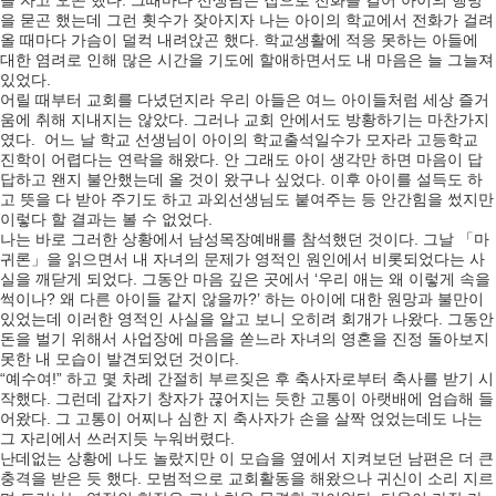
을 자고 오곤 했다. 그때마다 선생님은 집으로 전화를 걸어 아이의 행방
을 묻곤 했는데 그런 횟수가 잦아지자 나는 아이의 학교에서 전화가 걸려
올 때마다 가슴이 덜컥 내려앉곤 했다. 학교생활에 적응 못하는 아들에
대한 염려로 인해 많은 시간을 기도에 할애하면서도 내 마음은 늘 그늘져
있었다.
어릴 때부터 교회를 다녔던지라 우리 아들은 여느 아이들처럼 세상 즐거
움에 취해 지내지는 않았다. 그러나 교회 안에서도 방황하기는 마찬가지
였다. 어느 날 학교 선생님이 아이의 학교출석일수가 모자라 고등학교
진학이 어렵다는 연락을 해왔다. 안 그래도 아이 생각만 하면 마음이 답
답하고 왠지 불안했는데 올 것이 왔구나 싶었다. 이후 아이를 설득도 하
고 뜻을 다 받아 주기도 하고 과외선생님도 붙여주는 등 안간힘을 썼지만
이렇다 할 결과는 볼 수 없었다.
나는 바로 그러한 상황에서 남성목장예배를 참석했던 것이다. 그날 「마
귀론」을 읽으면서 내 자녀의 문제가 영적인 원인에서 비롯되었다는 사
실을 깨닫게 되었다. 그동안 마음 깊은 곳에서 ‘우리 애는 왜 이렇게 속을
썩이나? 왜 다른 아이들 같지 않을까?’ 하는 아이에 대한 원망과 불만이
있었는데 이러한 영적인 사실을 알고 보니 오히려 회개가 나왔다. 그동안
돈을 벌기 위해서 사업장에 마음을 쏟느라 자녀의 영혼을 진정 돌아보지
못한 내 모습이 발견되었던 것이다.
“예수여!” 하고 몇 차례 간절히 부르짖은 후 축사자로부터 축사를 받기 시
작했다. 그런데 갑자기 창자가 끊어지는 듯한 고통이 아랫배에 엄습해 들
어왔다. 그 고통이 어찌나 심한 지 축사자가 손을 살짝 얹었는데도 나는
그 자리에서 쓰러지듯 누워버렸다.
난데없는 상황에 나도 놀랐지만 이 모습을 옆에서 지켜보던 남편은 더 큰
충격을 받은 듯 했다. 모범적으로 교회활동을 해왔으나 귀신이 소리 지르