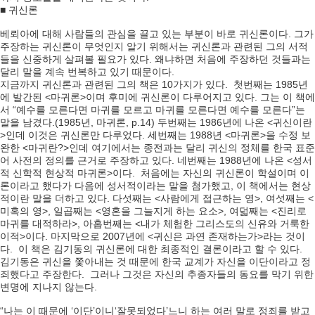
■ 귀신론
베뢰아에 대해 사람들의 관심을 끌고 있는 부분이 바로 귀신론이다. 그가
주장하는 귀신론이 무엇인지 알기 위해서는 귀신론과 관련된 그의 서적
들을 신중하게 살펴볼 필요가 있다. 왜냐하면 처음에 주장하던 것들과는
달리 말을 계속 번복하고 있기 때문이다.
지금까지 귀신론과 관련된 그의 책은 10가지가 있다. 첫번째는 1985년
에 발간된 <마귀론>이며 후미에 귀신론이 다루어지고 있다. 그는 이 책에
서 “예수를 모른다면 마귀를 모르고 마귀를 모른다면 예수를 모른다”는
말을 남겼다.(1985년, 마귀론, p.14) 두번째는 1986년에 나온 <귀신이란
>인데 이것은 귀신론만 다루었다. 세번째는 1988년 <마귀론>을 수정 보
완한 <마귀란?>인데 여기에서는 종전과는 달리 귀신의 정체를 한국 표준
어 사전의 정의를 근거로 주장하고 있다. 네번째는 1988년에 나온 <성서
적 신학적 현상적 마귀론>이다. 처음에는 자신의 귀신론이 학설이며 이
론이라고 했다가 다음에 성서적이라는 말을 첨가했고, 이 책에서는 현상
적이란 말을 더하고 있다. 다섯째는 <사람에게 접근하는 영>, 여섯째는 <
미혹의 영>, 일곱째는 <영혼을 그늘지게 하는 요소>, 여덟째는 <진리로
마귀를 대적하라>, 아홉번째는 <내가 체험한 그리스도의 신유와 거룩한
이적>이다. 마지막으로 2007년에 <귀신은 과연 존재하는가>라는 것이
다. 이 책은 김기동의 귀신론에 대한 최종적인 결론이라고 할 수 있다.
김기동은 귀신을 쫓아내는 것 때문에 한국 교계가 자신을 이단이라고 정
죄했다고 주장한다. 그러나 그것은 자신의 추종자들의 동요를 막기 위한
변명에 지나지 않는다.
“나는 이 때문에 ‘이단’이니‘잘못되었다’느니 하는 여러 말로 정죄를 받고