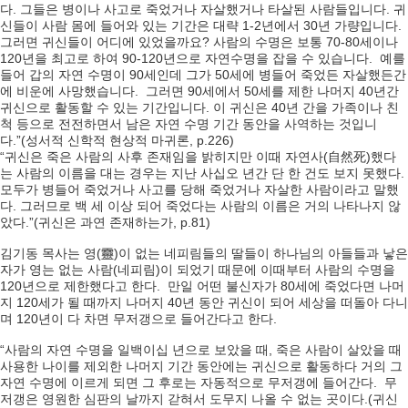
다. 그들은 병이나 사고로 죽었거나 자살했거나 타살된 사람들입니다. 귀
신들이 사람 몸에 들어와 있는 기간은 대략 1-2년에서 30년 가량입니다.
그러면 귀신들이 어디에 있었을까요? 사람의 수명은 보통 70-80세이나
120년을 최고로 하여 90-120년으로 자연수명을 잡을 수 있습니다. 예를
들어 갑의 자연 수명이 90세인데 그가 50세에 병들어 죽었든 자살했든간
에 비운에 사망했습니다. 그러면 90세에서 50세를 제한 나머지 40년간
귀신으로 활동할 수 있는 기간입니다. 이 귀신은 40년 간을 가족이나 친
척 등으로 전전하면서 남은 자연 수명 기간 동안을 사역하는 것입니
다.”(성서적 신학적 현상적 마귀론, p.226)
“귀신은 죽은 사람의 사후 존재임을 밝히지만 이때 자연사(自然死)했다
는 사람의 이름을 대는 경우는 지난 사십오 년간 단 한 건도 보지 못했다.
모두가 병들어 죽었거나 사고를 당해 죽었거나 자살한 사람이라고 말했
다. 그러므로 백 세 이상 되어 죽었다는 사람의 이름은 거의 나타나지 않
았다.”(귀신은 과연 존재하는가, p.81)
김기동 목사는 영(靈)이 없는 네피림들의 딸들이 하나님의 아들들과 낳은
자가 영는 없는 사람(네피림)이 되었기 때문에 이때부터 사람의 수명을
120년으로 제한했다고 한다. 만일 어떤 불신자가 80세에 죽었다면 나머
지 120세가 될 때까지 나머지 40년 동안 귀신이 되어 세상을 떠돌아 다니
며 120년이 다 차면 무저갱으로 들어간다고 한다.
“사람의 자연 수명을 일백이십 년으로 보았을 때, 죽은 사람이 살았을 때
사용한 나이를 제외한 나머지 기간 동안에는 귀신으로 활동하다 거의 그
자연 수명에 이르게 되면 그 후로는 자동적으로 무저갱에 들어간다. 무
저갱은 영원한 심판의 날까지 갇혀서 도무지 나올 수 없는 곳이다.(귀신