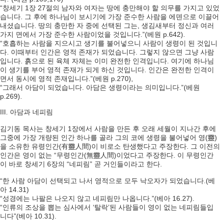
“창세기 1장 27절의 남자와 여자는 땅에 충만해야 할 의무를 가지고 있었
습니다. 그 후에 하나님이 보시기에 가장 준수한 사람을 에덴으로 이끌어
내셨습니다. 땅의 충만한 자 중에 선택된 그는, 생김새부터 정신과 여러
가지 면에서 가장 준수한 사람이었을 것입니다.”(베원 p.642).
“호흡하는 사람을 지으시고 생기를 불어넣으니 사람이 생령이 된 것입니
다. 이때부터 인간은 영적 존재가 되었습니다. 그렇지 않으면 그냥 사람
입니다. 흙으로 된 육체 자체는 이미 완전한 인격입니다. 여기에 하나님
이 생기를 부어 영적 존재가 되게 하신 것입니다. 인간은 완전한 인격이
면서 동시에 영적 존재입니다.”(베원 p.270),
“그래서 아담이 되었습니다. 아담은 생령이라는 의미입니다.”(베원
p.269).
III. 아담과 네피림
김기동 목사는 창세기 1장에서 사람을 만든 후 오래 세월이 지나간 후에
그중에 가장 개량된 인간 하나를 골라 그의 코에 생령을 불어넣어 영(靈)
을 소유한 유령인간(有靈人間)이 비로소 탄생했다고 주장한다. 그 이전의
인간은 영이 없는 “무령인간(無靈人間)이었다고 주장한다. 이 무령인간
이 바로 창세기 6장의 “네피림” 곧 거인들이라고 한다.
“한 사람 아담이 선택되고 나서 영적으로 모두 낙오자가 되었습니다.(베
아 14.31)
“성경에는 나팔은 나오지 않고 네피림만 나옵니다.”(베아 16.27).
“인류의 조상을 뽑는 심사에서 ‘탈락’된 사람들이 영이 없는 네피림들입
니다”(베아 10.31).