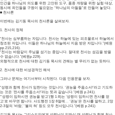
인간을 하나님의 의도를 위한 고안된 도구, 품종 개량을 위한 실험 대상,
동시에 죄인들을 구원이 필요없는 “하나님의 아들들”로 만들어 놓았다.
■ 천사론
이번에는 김기동 목사의 천사론을 살펴보자.
1. 천사의 정체
“천사는 심부름하는 자입니다. 천사는 하늘에 있는 피조물로서 하늘에서
창조된 자입니다. 이들은 하나님의 하늘에서 지음 받은 자입니다.”(베원
pp.215,216).
“천사는 바람같이 주님을 섬기는 종입니다. 절대로 천사는 섬김을 받을
수 없습니다.”(베원p.229).
외형적으로 천사에 대한 김기동 목사의 견해는 별 무리가 없는 듯하다.
2. 천사에 대한 비성경적인 해석
그러나 문제는 여기서부터 시작된다. 다음 인용문을 보자.
“성령과 함께 천사가 임한다는 것입니다. ‘권능을 주옵소서!’라고 기도하
는 것은 ‘천사를 주옵소서!’라는 뜻과 같습니다.”(베원 p.241).
“‘성령이 임하시면 권능을 받고’(행 1:8)는 ‘성령이 임하시면 천사를 얻
고’로 바꾸면 됩니다. 사도행전 1장 8절에… ‘권능’은 천사를 말하고, 2장
2-3절의 ‘바람,’ ‘불의 혀’ 등도 모두 천사입니다.”(베원 p.241)
김기동 목사는 그리스도인에게 성령님이 임하실 때 성령님과 함께 천사