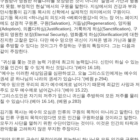
구원받아 영원한 하늘나라를 보장받는 것이 아니라 “질병과 가난과 형통
치 못함, 부정적인 현실”에서의 구원을 말한다. 지상에서의 건강과 부와
만사형통이 김기동 목사의 신학에서 실제적인 의미에서의 구원이다.
김기동 목사의 <하나님의 의도>와 <베뢰아원강>의 어느 장 어느 페이지
에도 성경적 구원론, 구원(Salvation), 거듭남(Regeneration), 양자됨
(Adoption), 의롭다하심(Justification), 거룩하게 하심(Sanctification), 구
원의 영원한 보장(Eternal Security), 영화롭게 하심(Glorification)에 대한
진지한 고찰은 없다. 다만 예수 믿으면 귀신이 가져온 병과 가난과 불운
을 추방할 수 있다는 것이그가 주장하는 구원의 특징이다. 그는 다음과
같이 주장한다.
“귀신을 쫓는 것은 능력 가운데 최고의 능력입니다. 신만이 하실 수 있는
것을 인간이 할 수 있게 하신 것입니다.”(베아 16.18).
“예수는 이러한 세상임금을 심판하셨고, 오늘 그리스도인에게는 예수의
권세 곧 하나님의 나라의 권세가 있습니다.”(베원 p.294).
“예수 믿으면 우리의 죄가 예수에게로 넘어가기 때문에 죄값인 사망과 저
주도 모두 예수께로 넘어갑니다.”(베아 15.22).
“그리스도인은 자기의 저주가 없으니 귀신을 추방하여 모든 저주를 물리
칠 수 있습니다.(베아 16.14), (베원 p.283)
김기동 목사는 예수의 오심은 인류의 구원의 목적이 아니라고 말한다. 만
일 인류 구원의 목적이었다면 모든 인간을 구원하셨을 것이라고 말한다.
모두가 사단을 멸하기 위한 수단이었다는 것이다. 이것은 인간의 타락과
완악함을 고려하지 않은 무지한 주장이다.
“만약 인류의 구속이 목적이라면 전능하신 하나님은 모든 인간을 구원하