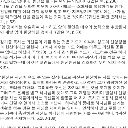
사멸되고 맙니다. 병균을 보내는 원인은 영입니다.(같은 책, p.236)
“나도 건강을 위하여 병원에 가거나 때로는 소화제를 복용하기도 한다.
건강에 대한 여러 가지 정보도 얻고 또한 지도받기도 한다. 이는 내가 밥
을 먹으면서 찬을 곁들여 먹는 것과 같은 것이다.”(귀신은 과연 존재하는
가, p.52)
“암 덩어리는 수술하여 제거하고 암의 원인은 예수의 능력으로 추방한다
면 재발 없이 완전해질 것이다.”(같은 책, p.53)
김기동 목사는 귀신들의 기를 꺾는 것은 기도가 아니라 성도의 신앙생활
과 헌신이라고 말한다. 그러나 예수는 기도 외에는 아무도 귀신을 쫓을
수 없다고 하셨다.(막9:29) 그러나 김기동은 성도가 기도하는 것은 하나
님을 섬기는 것이 아니며, 여기에 헌신이 빠지면 귀신의 기를 꺾을 수 없
다고 말하는데 이것은 교인들에게 헌신헌금을 강조하기 위한 억지 주장
이다.
“헌신은 귀신이 속일 수 없는 실상이므로 귀신은 헌신하는 자들 앞에서는
거의 절망적이다. 철저히 하나님께 순종하고 감사하며 그가 명령하신 섬
기는 도리를 다하라. 그리하면 귀신은 자기의 모든 것을 포기할 것이다.
그러므로 은혜를 받고 하나님의 뜻대로 그의 계명을 지키며 열심히 신앙
생활 하는 자들에게서는 귀신들이 활동을 더 하지 못하고 조용히 잠복하
거나 견딜 수 없어서 스스로 떠난다. 하나님의 뜻대로 하나님을 섬기는
생활을 하는 것은 늘 귀신을 제어하는 일이다. 인색하지 말고 주를 섬기
는 기쁨이 충만하면 귀신도 하나님의 사랑받는 자를 두려워 한다. ”(귀신
은 과연 존재하는가, p.188-189)