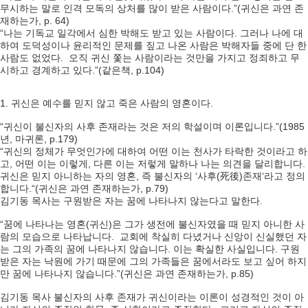
무시하는 말로 인격 모독의 상처를 많이 받은 사람이다.”(귀신은 과연 존
재하는가, p. 64)
“나는 기독교 일각에서 심한 박해도 받고 있는 사람이다. 그러나 나에 대
하여 도덕성이나 윤리적인 문제를 짚고 나온 사람은 박해자들 중에 단 한
사람도 없었다. 오직 귀신 쫓는 사람이라는 것만을 가지고 정죄하고 무
시하고 경계하고 있다.”(같은책, p.104)
1. 귀신은 예수를 믿지 않고 죽은 사람의 영혼이다.
“귀신이 불신자의 사후 존재라는 것은 저의 학설이며 이론입니다.”(1985
년, 마귀론, p.179)
“귀신의 정체가 무엇인가에 대하여 어떤 이는 천사가 타락한 것이라고 하
고, 어떤 이는 이렇게, 다른 이는 저렇게 말하나 나는 의견을 달리합니다.
귀신은 믿지 아니하는 자의 영혼, 즉 불신자의 ‘사후(死後)존재‘라고 정의
합니다.“(귀신은 과연 존재하는가, p.79)
김기동 목사는 구원받은 자는 꿈에 나타나지 않는다고 말한다.
“꿈에 나타나는 영혼(귀신)은 그가 생전에 불신자였을 때 믿지 아니한 사
람의 모습으로 나타납니다. 교회에 착실히 다녔거나 신앙이 신실했던 자
는 그의 가족의 꿈에 나타나지 않습니다. 이는 확실한 사실입니다. 구원
받은 자는 낙원에 가기 때문에 그의 가족들은 꿈에서라도 보고 싶어 하지
만 꿈에 나타나지 않습니다.”(귀신은 과연 존재하는가, p.85)
김기동 목사 불신자의 사후 존재가 귀신이라는 이론이 성경적인 것이 아