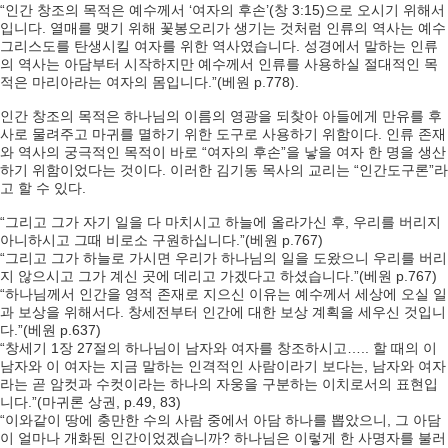
“인간 창조의 목적은 예수께서 ‘여자의 후손’(창 3:15)으로 오시기 위해서
입니다. 열매를 맺기 위해 꽃봉오리가 생기는 것처럼 인류의 역사는 예수
그리스도를 탄생시킬 여자를 위한 역사였습니다. 성경에서 말하는 인류
의 역사는 아담부터 시작하지만 예수께서 인류를 사용하실 절대적인 목
적은 마리아라는 여자의 몸입니다.”(베원 p.778).
인간 창조의 목적은 하나님의 이름의 영광을 되찾아 아들에게 만유를 후
사로 물려주고 마귀를 멸하기 위한 도구로 사용하기 위함이다. 인류 존재
와 역사의 궁극적인 목적이 바로 “여자의 후손”을 낳을 여자 한 명을 생산
하기 위함이었다는 것이다. 이러한 김기동 목사의 교리는 “인간도구론”라
고 할 수 있다.
“그리고 그가 자기 일을 다 마치시고 하늘에 올라가신 후, 우리를 버리지
아니하시고 그때 비로소 구원하십니다.”(베원 p.767)
“그리고 그가 하늘로 가시면 우리가 하나님의 일을 도왔으니 우리를 버리
지 않으시고 그가 계신 곳에 데리고 가겠다고 하셨습니다.”(베원 p.767)
“하나님께서 인간을 영적 존재로 지으신 이유는 예수께서 세상에 오실 일
과 보상을 위해서다. 창세전부터 인간에 대한 보상 계획을 세우신 것입니
다.”(베원 p.637)
“창세기 1장 27절의 하나님이 남자와 여자를 창조하시고….. 할 때의 이
남자와 이 여자는 지금 말하는 인격적인 사람이라기 보다는, 남자와 여자
라는 곧 암컷과 수컷이라는 하나의 자웅을 구분하는 이치로서의 표현입
니다.”(마귀론 상권, p.49, 83)
“이와같이 땅에 충만한 수의 사람 중에서 아담 하나를 뽑았으니, 그 아담
이 얼마나 개화된 인간이었겠습니까? 하나님은 이렇게 한 사명자를 불러