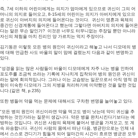
즉, 7세 이하의 어린이에게는 의지가 엄마에게 있으므로 귀신이 그의 어
머니의 의지로 들어오고, 8-15세의 어린이는 의지가 아버지에게 있으므
로 귀신이 아버지의 의지에 들어온다는 것이다. 귀신이 영혼과 육체의
중간인 신경계통에 들어온다고 했는데 그렇다면 아버지의 의지에 들어온
다는 말은 무슨 말인가? 이것은 너무도 터무니없는 주장일 뿐만 아니라
자신의 체험을 마치 진리인 양 가르치는 억지 주장이다.
김기동은 이렇듯 모든 병의 원인이 귀신이라고 해놓고 나서 디모데의 병
에 대해 언급한 사도 바울의 말이 맘에 걸렸는지 다음과 같이 변명하고
있다.
“성경을 읽는 많은 사람들이 바울이 디모데에게 자주 나는 병을 인하여
포도주를 조금씩 쓰라는 기록에 지나치게 집착되어 병의 원인은 귀신이
라는 말에 회의적입니다. 그러나 이는 교습받는 일꾼으로서 아직 영적 경
험이 미숙한 디모데가 그의 지병을 처리하기에 미약했던 것을 말한 것입
니다.(같은 책, p.235)
또한 병들어 약을 먹는 문제에 대해서도 구차한 변명을 늘어놓고 있다.
“모든 병의 원인이 귀신이라면 약을 먹고도 병이 낫는데 약이 귀신을 추
방하는 것인가라는 질문이 생깁니다. 약은 병을 완치시킨다기보다는 예
방하는 것입니다. 귀신은 사람의 육체에 붙어서 병균을 가져오고, 또 계
속 파송합니다. 귀신이 사람의 몸에서 떠난 다음, 병균만으로는 인체 내
에서 스스로 견디기가 힘들게 되어 얼마간의 시간이 흐르면 병균은 모두