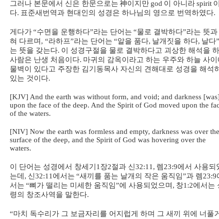
그러나 본문에서 신은 한문으로는
神
이지만
god
이 아니라
spirit
다
.
표준새번역과 현대인의 성경은 하나님의 영으로 번역하였다
.
게다가
“
수면을 운행하다
”
라는 단어는
“
물로 결박하다
”
라는 뜻과
혀 다르며
, “
라하프
”
라는 단어는
“
알을 품다
,
날개짓을 하다
,
날다
는 뜻을 갖는다
.
이 성경구절을 물로 결박하다고 괴상한 해석을 
사람은 난생 처음이다
.
마귀의 감옥이라고 하는 우주와 하늘 사이
물벽이 있다고 주장한 김기동목사 자신의 견해대로 성경을 해석
있는 것이다
.
[KJV] And the earth was without form, and void; and darkness [was
upon the face of the deep. And the Spirit of God moved upon the fa
of the waters.
[NIV] Now the earth was formless and empty, darkness was over th
surface of the deep, and the Spirit of God was hovering over the
waters.
이 단어는 성경에서 창세기
1
장
2
절과 신
32:11,
렘
23:9
에서 사용되
는데
,
신
32:11
에서는
“
새끼를 품는 날개의 작은 움직임
”
과 렘
23:9
서는
“
뼈가 떨리는 미세한 움직임
”
에 사용되었으며
,
창
1:2
에서는 
령의 창조사역을 말한다
.
“
마치 독수리가 그 보금자리를 어지럽게 하며 그 새끼 위에 너풀