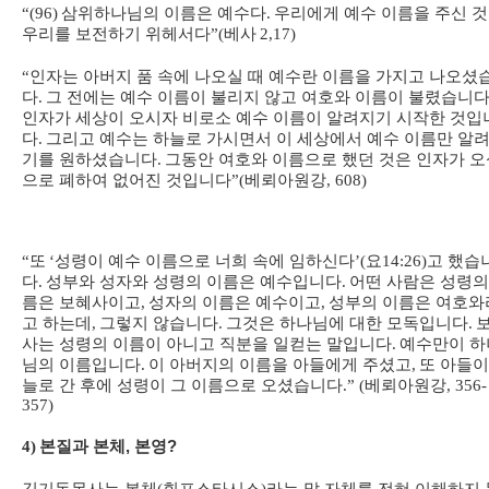
“(96)
삼위하나님의 이름은 예수다
.
우리에게 예수 이름을 주신 
우리를 보전하기 위헤서다
”(
베사
2,17)
“
인자는 아버지 품 속에 나오실 때 예수란 이름을 가지고 나오셨
다
.
그 전에는 예수 이름이 불리지 않고 여호와 이름이 불렸습니
인자가 세상이 오시자 비로소 예수 이름이 알려지기 시작한 것입
다
.
그리고 예수는 하늘로 가시면서 이 세상에서 예수 이름만 알
기를 원하셨습니다
.
그동안 여호와 이름으로 했던 것은 인자가 오
으로 폐하여 없어진 것입니다
”(
베뢰아원강
, 608)
“
또
‘
성령이 예수 이름으로 너희 속에 임하신다
’(
요
14:26)
고 했습
다
.
성부와 성자와 성령의 이름은 예수입니다
.
어떤 사람은 성령의
름은 보혜사이고
,
성자의 이름은 예수이고
,
성부의 이름은 여호와
고 하는데
,
그렇지 않습니다
.
그것은 하나님에 대한 모독입니다
.
사는 성령의 이름이 아니고 직분을 일컫는 말입니다
.
예수만이 하
님의 이름입니다
.
이 아버지의 이름을 아들에게 주셨고
,
또 아들이
늘로 간 후에 성령이 그 이름으로 오셨습니다
.” (
베뢰아원강
, 356-
357)
4)
본질과 본체, 본영?