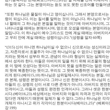
김기동목사는 본체
(
휘포스타시스
)
라는 말 자체를 전혀 이해하지 
하는 것 같다
.
그는 본영이라는 듣도 보도 못한 신조어를 만들어
“
또한 하나님은 물질이 아니고 영이십니다
.
그래서 본영으로서는
령이 되십니다
.
이는 질서를 말하는 것이 아닙니다
.
하나님이 누
냐 할때의 그 하나님은 본질을 말하는 것이기에 아버지이시며
,
그
나타나셨을 때에는 본체이시며
,
영으로 오셨을 때에는 본영이라
말입니다
.
이 하나님이 예수그리스도 안에 계실 때에는 아버지이
고 우리 안에 계실 때에는 성령이십니다
.”(
성령을 알자
60
쪽
)
“(315)
신이 아니면 하나님이실 수 없으니 신으로서는 성신이라고
고
,
자존자로서 조물주가 아니면 하나님이실 수 없으니 만물의 아
지라는 뜻에서 성부라 하고
,
관념이 아니라 형상이 있는 실체라는
에서 성자라 한다
.
아들은 아버지의 일을 하기 위해 피조물의 형
로 이 땅에 오셨다는 뜻이다
.
아버지의 뜻을 성취한다는 말은 아
의 뜻에 복종한다는 뜻이고
,
우리도 그 뜻에 복종하면 아들이라고
리게 된다
.(
베아
15,10)
하나님은 삼위일체시다
.
아버지는 본질
,
아
은 본체
,
성령은 본영이시다
.
그러나 신은 한분이시다
.
하나님의 
아들의 신
,
성령의 신이 서로 다른 존재가 아니다
.
아버지도 완전
인격이시고
,
아들과 성령도 완전한 인격이시다
.
그러나 셋은 한분
시다
.(
베아
16,23)
세상에서는 아버지와 아들의 자격과 인격이 각
있다면 개체이기 때문에 일체가 될 수 없다
.
그러나 하나님은 각각
개체가 아니시고 위가 각각이신 한분이시다
(
베아
21,25)” (
베뢰아
강
199)