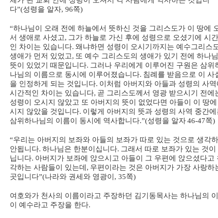
체가 된 교회 안에 성령이 오셔서 각 사람에게 역사하는 것입니
다
”(
성령을 알자
, 96
쪽
)
“
하나님이 오래 전에 하늘에서 뜻하신 것을 그리스도가 이 땅에 
서 생애로 사셨고
,
그가 하늘로 가신 후에 성령으로 오셨기에 시
인 차이는 있습니다
.
왜냐하면 성령이 오시기까지는 예수그리스
생애가 먼저 있었고
,
또 예수 그리스도의 생애가 있기 전에 하나
뜻이 있었기 때문입니다
.
그러나 우리에게 이루어진 구원은 삼위
나님의 이름으로 동시에 이루어졌습니다
.
침례를 받음으로 이 사
을 인정하게 되는 것입니다
.
이처럼 아버지와 아들과 성령의 사역
시간적인 차이는 있습니다
,
곧 그리스도께서 영광 받으시기 전에
성령이 오시지 않았고 또 아버지의 뜻이 없었다면 아들이 이 땅에
시지 않았을 것입니다
.
이렇게 아버지의 뜻과 성령의 사역 중간에
삼위하나님의 이름이 동시에 역사합니다
.”(
성령을 알자
46-47
쪽
)
“
우리는 아버지의 보좌와 아들의 보좌가 따로 있는 것으로 생각
안됩니다
.
하나님은 한분이십니다
.
그래서 따로 보좌가 있는 것이
닙니다
.
아버지가 보좌에 앉으시고 아들이 그 우편에 앉으셨다고 
각하는 사람들이 있는데
,
우편이라는 것은 아버지가 가장 사랑하
곳입니다
”(
나라와 권세와 영광이
, 35
쪽
)
여호와가 천사의 이름이라고 주장하던 김기동목사는 하나님의 
이 예수라고 주장을 한다
.