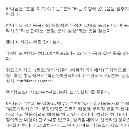
하나님은
“
본질
”
이고
,
예수는
“
본체
”
라는 주장에 쓴웃음을 감추지
하겠다
.
한마디로 김기동목사의 신학적인 무식이 그대로 드러난다
. “
휘포
타시스
”
라는 단어는
“
본질
,
본체
,
실상
”
라는 뜻을 갖는다
.
헬라어 성경사전을 찾아 보자
.
“
본체
”
로 번역된 히
1:3
의
“
휘포스타시스
”
는 다음과 같은 뜻을 갖
다
.
휘포스타시스
: (
원조
)
하의
‘
상황
’, (
비유적 의미에서
)
구상적으로
‘
질
‘,
혹은 추상적으로
‘
확신
‘(
객관적이거나 주관적으로
),
본체
,
실
실체
, confidence essence;
즉
“
휘포스타시스
”
는
“
본질
,
본체
,
실상
,
실체
”
를 뜻한다
.
하나님은
“
본질
”
을 말하고
,
예수는
“
본체
”
라는 김기동목사의 주
“
휘포스타시스
”
가 무엇인지도 모르기 때문에 무작정 본질과 본
다르다고 한문식으로 해석을 하고 있는 것이다
.
성경은 하나님이
질이라는 내용이 단 하나도 없으며
,
삼위일체에서 신학적인 용어
“
본질이 하나
”
라고 말하는데
,
그 단어가 바로
“
휘포스타시스
”
이