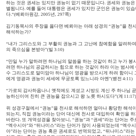
하는 것은 권세는 있지만 권능이 없기 때문입니다
.
권세와 권능은
별됩니다
.
예를 들어 대통령은 권세가 있지만 군인은 권능이 있습
다
.“(
베뢰아원강
, 2005
년
, 297
쪽
)
김기동목사의 주장을 옳다면 베뢰아는 아래 성경의
“
권능
”
을 천
해석하는가
?
“
내가 그리스도와 그 부활의 권능과 그 고난에 참예함을 알려하여
의 죽으심을 본받아
”(
빌
3:10)
“
만일 누가 말하려면 하나님의 말씀을 하는 것같이 하고 누가 봉
려면 하나님의 공급하시는 힘으로 하는 것같이 하라 이는 범사에
수 그리스도로 말미암아 하나님이 영광을 받으시게 하려 함이니 
에게 영광과 권능이 세세에 무궁토록 있느니라 아멘
”(
벧전
4:11)
“
가로되 감사하옵나니 옛적에도 계셨고 시방도 계신 주 하나님 곧
능하신이여 친히 큰 권능을 잡으시고 왕 노릇 하시도다
”(
계
11:17
위 성경구절에서
“
권능
”
을 천사로 해석하면 얼마나 황당한 해석
되는지
,
직접 권능이라는 단어 대신에 천사로 대입하여 확인을 하
바란다
.
또 개역성경을 찾아보니
, “
권능
”
과
“
권세
”
라는 단어는 주
“
엑수시아
”
와
“
뒤나미스
”
라는 단어가 많이 사용되었는데
“
엑수시
아
”
라는 단어는 권능 혹은 권세로도 번역되었고
, “
뒤나미스
”
라는