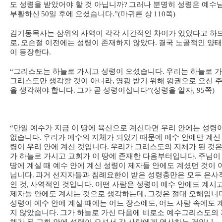
도 성령을 받았어야 할 것 아닙니까
?
그러나 분명히 성령은 예수
부활하신
50
일 후에 오셨습니다
.”(
마귀론 상
110
쪽
)
김기동목사는 삼위의 사역이 각각 시간적인 차이가 있었다고 하
로
,
오순절 이전에는 성령이 존재하지 않았다
.
결국 노골적인 양
이 등장한다
.
“
그리스도는 하늘로 가시고 성령이 오셨습니다
.
우리는 하늘로 
그리스도만 생각할 것이 아니라
,
영광 받기 위해 왕권으로 오신 
을 생각해야 합니다
.
그가 곧 성령이십니다
”(
성령을 알자
, 95
쪽
)
“
만일 예수가 지금 이 땅에 육신으로 계신다면 우리 안에는 성령
없습니다
.
우리가 예수의 지체가 되었기 때문에 예수 안에만 계신
령이 우리 안에 계신 것입니다
.
우리가 그리스도의 지체가 된 것은
가 하늘로 가시고 교회가 이 땅에 존재한 다음부터입니다
.
주님이
땅에 계실 때 예수 안에 계신 성령이 제자들 안에도 계셨던 것이 
닙니다
.
과거 선지자들과 침례요한이 받은 성령충만은 모두 은사
인 것
,
사역적인 것입니다
.
어떤 사람은 성령이 예수 안에도 계시
제자들 안에도 계시는 것으로 생각하는데
,
그것은 절대 오해입니
성령이 예수 안에 계실 때에는 어느 장소에도
,
어느 사람 속에도 
지 않았습니다
.
그가 하늘로 가신 다음에 비로소 예수그리스도의 