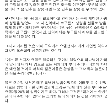
는 성령없이도 구원을 받을 수 있다고 주장하여야만 한다
.
만일 
한 주장을 하지 않으면 모든 인간은 오순절 이후에만 구원을 받기
문이다
.
처음 단추를 잘못 꿰면 나중 단추는 잘못 될 수 밖에 없다
.
구약에서는 하나님께서 필요하다고 인정하시는 극히 제한된 사
이 성령을 받았다
.
그러나 신약에서 누구든지 성령을 선물로 받을
있게 되었다
.
왜냐하면 구약에서는 하나님이 선택하신 이스라엘 
족에게만 구원이 있었지만
,
신약에서는 누구든지 예수를 믿으면 
원을 받기 때문이다
.
그리고 이러한 것은 이미 구약에서 요엘선지자에게 예언된 약속
그것이 오순절에 성취되었던 것이다
.
“
이는 곧 선지자 요엘로 말씀하신 것이니 일렀으되 하나님이 가
대 말세에 내가 내 영으로 모든 육체에게 부어 주리니 너희의 자
은 예언할 것이요 너희의 젊은이들은 환상을 보고 너희의 늙은이
은 꿈을
꾸리라
(
행
2:16-17)
물론 오순절 사건은 매우 특별한 방법이었으며 여태껏 볼 수 없
새로운 방법에 의한 것이었으며 그것은
“
만민에게 신을 부어주는
요엘
2
장
28
절의 성취이기도 하다
.
그러나 그것은
“
과거에는 한번
신이 내주한 적이 없다
“
는 그러한 뜻이 되어지는 것을 의미하지 
다
.