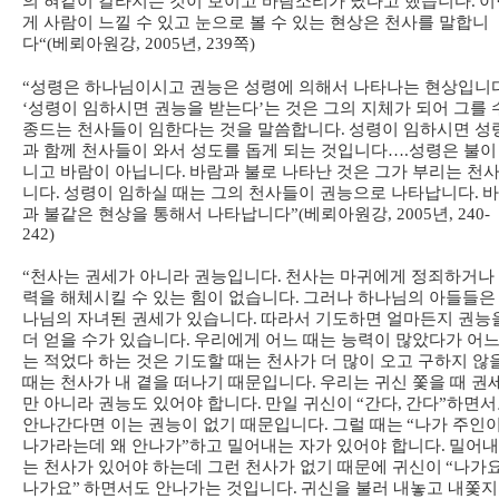
의 혀같이 갈라지는 것이 보이고 바람소리가 났다고 했습니다
.
이
게 사람이 느낄 수 있고 눈으로 볼 수 있는 현상은 천사를 말합니
다
“(
베뢰아원강
, 2005
년
, 239
쪽
)
“
성령은 하나님이시고 권능은 성령에 의해서 나타나는 현상입니
‘
성령이 임하시면 권능을 받는다
’
는 것은 그의 지체가 되어 그를 
종드는 천사들이 임한다는 것을 말씀합니다
.
성령이 임하시면 성
과 함께 천사들이 와서 성도를 돕게 되는 것입니다
….
성령은 불이
니고 바람이 아닙니다
.
바람과 불로 나타난 것은 그가 부리는 천
니다
.
성령이 임하실 때는 그의 천사들이 권능으로 나타납니다
.
바
과 불같은 현상을 통해서 나타납니다
”(
베뢰아원강
, 2005
년
, 240-
242)
“
천사는 권세가 아니라 권능입니다
.
천사는 마귀에게 정죄하거나
력을 해체시킬 수 있는 힘이 없습니다
.
그러나 하나님의 아들들은
나님의 자녀된 권세가 있습니다
.
따라서 기도하면 얼마든지 권능
더 얻을 수가 있습니다
.
우리에게 어느 때는 능력이 많았다가 어느
는 적었다 하는 것은 기도할 때는 천사가 더 많이 오고 구하지 않
때는 천사가 내 곁을 떠나기 때문입니다
.
우리는 귀신 쫓을 때 권
만 아니라 권능도 있어야 합니다
.
만일 귀신이
“
간다
,
간다
”
하면서
안나간다면 이는 권능이 없기 때문입니다
.
그럴 때는
“
나가 주인
나가라는데 왜 안나가
”
하고 밀어내는 자가 있어야 합니다
.
밀어내
는 천사가 있어야 하는데 그런 천사가 없기 때문에 귀신이
“
나가
나가요
”
하면서도 안나가는 것입니다
.
귀신을 불러 내놓고 내쫓지