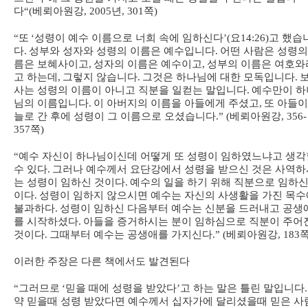
다
“(
베뢰아원강
, 2005
년
, 301
쪽
)
“
또
‘
성령이 예수 이름으로 너희 속에 임하신다
’(
요
14:26)
고 했습
다
.
성부와 성자와 성령의 이름은 예수입니다
.
어떤 사람은 성령의
름은 보혜사이고
,
성자의 이름은 예수이고
,
성부의 이름은 여호와
고 하는데
,
그렇지 않습니다
.
그것은 하나님에 대한 모독입니다
.
사는 성령의 이름이 아니고 직분을 일컫는 말입니다
.
예수만이 하
님의 이름입니다
.
이 아버지의 이름을 아들에게 주셨고
,
또 아들이
늘로 간 후에 성령이 그 이름으로 오셨습니다
.” (
베뢰아원강
, 356-
357
쪽
)
“
예수 자신이 하나님이신데 어떻게 또 성령이 임하였느냐고 생각
수 있다
.
그러나 예수께서 요단강에서 성령을 받으신 것은 사역하
는 성령이 임하신 것이다
.
예수의 일을 하기 위해 직분으로 임하신
이다
.
성령이 임하지 않으시면 예수는 자신의 사생활을 가진 목수
불과하다
.
성령이 임하신 다음부터 예수는 신분을 드러내고 공생
를 시작하셨다
.
아들을 증거하시는 분이 임하심으로 직분이 주어
것이다
.
그때부터 예수는 공생애를 가지신다
.” (
베뢰아원강
, 183
이러한 주장은 다른 책에서도 발견된다
“
그러므로
‘
믿을 때에 성령을 받았다
’
고 하는 말은 틀린 말입니다
.
약 믿을때 성령 받았다면 예수께서 십자가에 달리셨을때 믿은 사