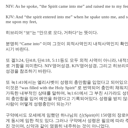
NIV: As he spoke, “the Spirit came into me” and raised me to my fee
KJV: And “the spirit entered into me” when he spake unto me, and s
me upon my feet,
히브리어
“
보
“
는
“
안으로 오다
,
거하다
“
는 뜻이다
.
분명히
“Came into”
이며 그것이 외적사역인지 내적사역인지 확
시기 바란다
.
또 겔
3:24,
단
4:8,
단
4:18, 5:11
등도 모두 외적 사역이 아니라
,
내적
로 거함을 의미한다
. NIV
영어성경
, KJV
영어성경
,
그리고 히브리
성경을 참조하기 바란다
.
또 눅
1:41
에서는 엘리사벳이 성령의 충만함을 입었다고 되어있
이것은
“was filled with the Holy Spirit”
로 번역되어 충만히 채워
가득한 내부적인 상태를 말하며
,
눅
1:61
에서 그 부친 사가랴도 성
의 충만함을 입어 예언을 하였다고 기록되어있다
.
성령을 받지 않
사람이 어떻게 성령충만이 되는가
?
구약에서도 모세에게 임했던 하나님의 신
(Spirit)
이
150
명의 장로
게 동시에 임한 적도 있다
.
그러나 구약에서 성령은 필요에 따라 
진 것이며
,
신약과 같이 영원히 내주하는 것이 아니었다
.