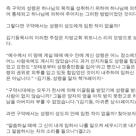
즉 구약의 성령은 하나님의 목적을 성취하기 위하여 하나님에 의
여 통제되고 하나님에 의하여 주어지는 그러한 방법이었던 것이
그렇다면 구약에서는 성령이 성도에게 임한 적이 없을까
?
김기동목사의 이러한 주장은 지방교회 위트니스 리의 모방으로 
다
.
“
예수께서 이 땅에 계실 때에 예수 안에 계신 성령은 어느 장소에
어느 사람속에도 계시지 않았습니다
.
과거 선지자들도 성령을 힘
었고 요한도
“
모태로부터 성령충만함을 입어
‘
라고 했으나 그들은
령의 권위로 외투를 입고 있듯 힘입었던 것이지 내주하여 임하신
은 아닙니다
.” <
김기동
,
성령을 알자 책
76
페이지
>
“
구약시대에는 모두가 천사에 의해 이끌림을 받았기에 성령을 받
사람이 없지 않습니까
?
그들은 양자의 영을 아직 받지 못한고로 
님을 아버지라 부를 수 없었습니다
.”(
김기동
,
마귀론 상
61
페이지
)
과연 구약에서는 성령이 성도의 안에 임한 적이 없을까
?
찾아보자
“
말씀하실 때에 그 신이 내게 임하사 나를 일으켜 세우시기로 내
그 말씀하시는 자의 소리를 들으니
“(
겔
2:2)