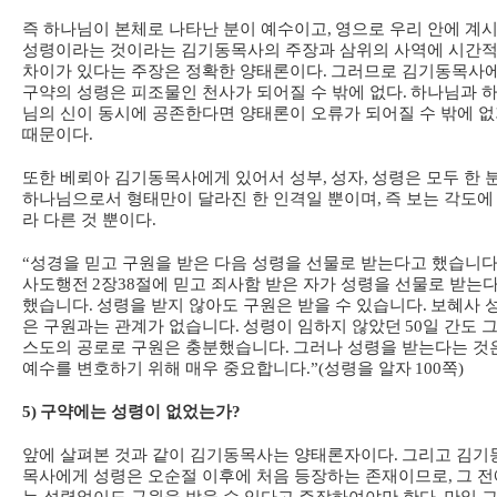
즉 하나님이 본체로 나타난 분이 예수이고
,
영으로 우리 안에 계
성령이라는 것이라는 김기동목사의 주장과 삼위의 사역에 시간
차이가 있다는 주장은 정확한 양태론이다
.
그러므로 김기동목사
구약의 성령은 피조물인 천사가 되어질 수 밖에 없다
.
하나님과 
님의 신이 동시에 공존한다면 양태론이 오류가 되어질 수 밖에 
때문이다
.
또한 베뢰아 김기동목사에게 있어서 성부
,
성자
,
성령은 모두 한 
하나님으로서 형태만이 달라진 한 인격일 뿐이며
,
즉 보는 각도에
라 다른 것 뿐이다
.
“
성경을 믿고 구원을 받은 다음 성령을 선물로 받는다고 했습니
사도행전
2
장
38
절에 믿고 죄사함 받은 자가 성령을 선물로 받는
했습니다
.
성령을 받지 않아도 구원은 받을 수 있습니다
.
보혜사 
은 구원과는 관계가 없습니다
.
성령이 임하지 않았던
50
일 간도 
스도의 공로로 구원은 충분했습니다
.
그러나 성령을 받는다는 것
예수를 변호하기 위해 매우 중요합니다
.”(
성령을 알자
100
쪽
)
5)
구약에는 성령이 없었는가
?
앞에 살펴본 것과 같이 김기동목사는 양태론자이다
.
그리고 김기
목사에게 성령은 오순절 이후에 처음 등장하는 존재이므로
,
그 전