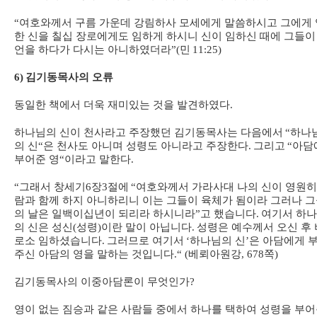
“
여호와께서 구름 가운데 강림하사 모세에게 말씀하시고 그에게 
한 신을 칠십 장로에게도 임하게 하시니 신이 임하신 때에 그들이
언을 하다가 다시는 아니하였더라
”(
민
11:25)
6)
김기동목사의 오류
동일한 책에서 더욱 재미있는 것을 발견하였다
.
하나님의 신이 천사라고 주장했던 김기동목사는 다음에서
“
하나
의 신
“
은 천사도 아니며 성령도 아니라고 주장한다
.
그리고
“
아담
부어준 영
“
이라고 말한다
.
“
그래서 창세기
6
장
3
절에
“
여호와께서 가라사대 나의 신이 영원히
람과 함께 하지 아니하리니 이는 그들이 육체가 됨이라 그러나 
의 날은 일백이십년이 되리라 하시니라
”
고 했습니다
.
여기서 하
의 신은 성신
(
성령
)
이란 말이 아닙니다
.
성령은 예수께서 오신 후 
로소 임하셨습니다
.
그러므로 여기서
‘
하나님의 신
’
은 아담에게 
주신 아담의 영을 말하는 것입니다
.“ (
베뢰아원강
, 678
쪽
)
김기동목사의 이중아담론이 무엇인가
?
영이 없는 짐승과 같은 사람들 중에서 하나를 택하여 성령을 부