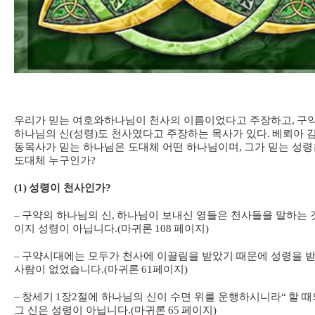
우리가 믿는 여호와하나님이 천사의 이름이었다고 주장하고
,
구
하나님의 신
(
성령
)
도 천사였다고 주장하는 목사가 있다
.
베뢰아 
동목사가 믿는 하나님은 도대체 어떤 하나님이며
,
그가 믿는 성령
도대체 누구인가
?
(1)
성령이 천사인가
?
–
구약의 하나님의 신
,
하나님이 보내신 영들은 천사들을 말하는 
이지 성령이 아닙니다
.(
마귀론
108
페이지
)
–
구약시대에는 모두가 천사에 이끌림을 받았기 때문에 성령을 
사람이 없었습니다
.(
마귀론
61
페이지
)
–
창세기
1
장
2
절에 하나님의 신이 수면 위를 운행하시니라
“
할 때
그 신은 성령이 아닙니다
.(
마귀론
65
페이지
)