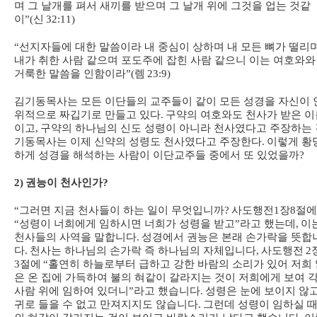
며 그 날개를 펴서 새끼를 받으며 그 날개 위에 그것을 업는 것같
이
”(
신
32:11)
“
선지자들에 대한 말씀이라 내 중심이 상하며 내 모든 뼈가 떨리
내가 취한 사람 같으며 포도주에 잡힌 사람 같으니 이는 여호와와
거룩한 말씀을 인함이라
”(
렘
23:9)
김기동목사는 모든 이단들의 교주들이 같이 모든 성경을 자신이 
위적으로 짜깁기로 만들고 있다
.
구약의 여호와도 천사가 받은 이
이고
,
구약의 하나님의 신도 성령이 아니라 천사였다고 주장하는 
기동목사는 이제 신약의 성령도 천사였다고 주장한다
.
이렇게 황
하게 성경을 해석하는 사람이 이단교주들 중에서 또 있었을까
?
2)
권능이 천사인가
?
“
그러면 지금 천사들이 하는 일이 무엇입니까
?
사도행전
1
장
8
절에
“
성령이 너희에게 임하시면 너희가 성령을 받고
”
라고 했는데
,
이
천사들의 사역을 말합니다
.
성경에서 권능은 본래 손가락을 뜻합
다
.
천사는 하나님의 손가락 즉 하나님의 자체입니다
,
사도행전
2
3
절에
“
홀연히 하늘로부터 급하고 강한 바람의 소리가 있어 저희 
은 온 집에 가득하여 불의 혀같이 갈라지는 것이 저희에게 보여 
사람 위에 임하여 있더니
”
라고 했습니다
.
성령은 눈에 보이지 않
귀로 들을 수 없고 만져지지도 않습니다
.
그런데 성령이 임하실 때