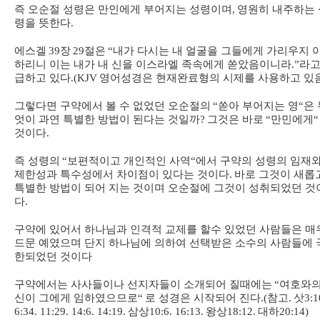
즉 오순절 성령은 만인에게 부어지는 성령이며
,
영원히 내주하는 
령을 뜻한다
.
에스겔
39
장
29
절은
“
내가 다시는 내 얼굴을 그들에게 가리우지 
하리니 이는 내가 내 신을 이스라엘 족속에게 쏟았음이니라
.”
라고
급하고 있다
.(KJV
영어성경은 현재완료형의 시제를 사용하고 있
그렇다면 구약에서 볼 수 없었던 오순절의
“
쏟아 부어지는 영
“
은 
엇이 과연 특별한 방법이 된다는 것일까
?
그것은 바로
“
만민에게
“
것이다
.
즉 성령의
“
보편적이고 개인적인 사역
“
에서 구약의 성령의 임재
제한성과 특수성에서 차이점이 있다는 것이다
.
바로 그것이 새롭
특별한 방법이 되어 지는 것이며 오순절에 그것이 성취되었던 것
다
.
구약에 있어서 하나님과 인격적 교제를 할수 있었던 사람들은 매
드문 예였으며 단지 하나님에 의하여 선택받은 소수의 사람들에 
한되었던 것이다
구약에서는 사사들이나 선지자들이 소개되어 질때에는
“
여호와
신이 그에게 임하였으므로
“
로 성경은 시작되어 진다
.(
참고
.
삿
3:1
6:34. 11:29. 14:6. 14:19.
삼상
10:6. 16:13.
왕상
18:12.
대하
20:14)