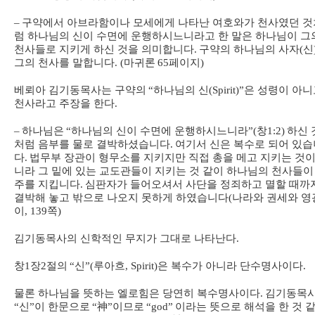
–
구약에서 아브라함이나 모세에게 나타난 여호와가 천사였던 것
럼 하나님의 신이 수면에 운행하시느니라고 한 말은 하나님이 그
천사들로 지키게 하신 것을 의미합니다
.
구약의 하나님의 사자
(
신
그의 천사를 말합니다
. (
마귀론
65
페이지
)
베뢰아 김기동목사는 구약의
“
하나님의 신
(Spirit)”
은 성령이 아니
천사라고 주장을 한다
.
–
하나님은
“
하나님의 신이 수면에 운행하시느니라
”(
창
1:2)
하신 
처럼 음부를 물로 결박하셨습니다
.
여기서 신은 복수로 되어 있습
다
.
법무부 장관이 형무소를 지키지만 직접 총을 메고 지키는 것이
니라 그 밑에 있는 교도관들이 지키는 것 같이 하나님의 천사들이
주를 지킵니다
.
심판자가 들어오셔서 사단을 정죄하고 멸할 때까
결박해 놓고 밖으로 나오지 못하게 하였습니다
(
나라와 권세와 영
이
, 139
쪽
)
김기동목사의 신학적인 무지가 그대로 나타난다
.
창
1
장
2
절의
“
신
”(
루아흐
, Spirit)
은 복수가 아니라 단수명사이다
.
물론 하나님을 뜻하는 엘로힘은 당연히 복수명사이다
.
김기동목
“
신
”
이 한문으로
“
神
”
이므로
“god”
이라는 뜻으로 해석을 한 것 