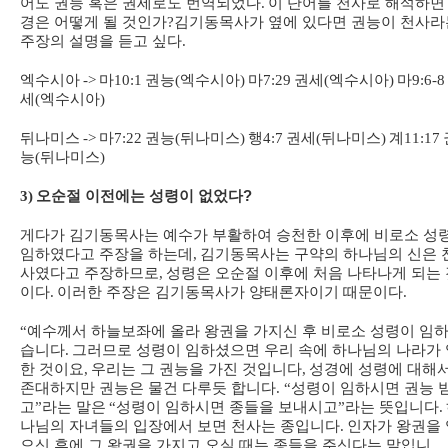
어도 권능 혹은 권세로도 번역되었다
.
이 단어를 천사로 해석하면
경은 어떻게 될 것인가
?
김기동목사가 옆에 있다면 권능이 천사라
주장의 설명을 듣고 싶다
.
엑수시아
->
마
10:1
권능
(
엑수시아
)
마
7:29
권세
(
엑수시아
)
마
9:6-8
세
(
엑수시아
)
뒤나미스
->
마
7:22
권능
(
뒤나미스
)
행
4:7
권세
(
뒤나미스
)
계
11:17
능
(
뒤나미스
)
3)
오순절 이전에는 성령이 없었다?
게다가 김기동목사는 예수가 부활하여 승천한 이후에 비로소 성
임하였다고 주장을 하는데
,
김기동목사는 구약의 하나님의 신은 
사였다고 주장하므로
,
성령은 오순절 이후에 처음 나타나게 되는 
이다
.
이러한 주장은 김기동목사가 양태론자이기 때문이다
.
“
예수께서 하늘보좌에 올라 왕권을 가지신 후 비로소 성령이 임
습니다
.
그러므로 성령이 임하셨으면 우리 속에 하나님의 나라가 
한 것이요
,
우리는 그 권능을 가진 것입니다
,
성경에 성령에 대해
존대하지만 권능은 물건 다루듯 합니다
. “
성령이 임하시면 권능 
고
”
라는 말은
“
성령이 임하시면 종들을 보내시고
”
라는 뜻입니다
.
나님의 자녀들의 입장에서 보면 천사는 종입니다
.
인자가 왕권을 
으신 후에 그 왕권을 가지고 오실 때는 종들을 주신다는 말입니