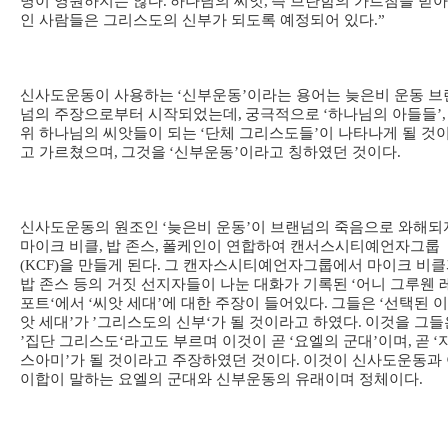
명이 영원하지는 않다
.
하나님의 씨앗
,
즉 브란함의 가르침을 받
인 사람들은 그리스도의 신부가 되도록 예정되어 있다
.”
신사도운동이 사용하는
‘
신부운동
’
이라는 용어는 늦은비 운동 브
넘의 주장으로부터 시작되었는데
,
궁극적으로
‘
하나님의 아들들
’,
위 하나님의 씨앗들이 되는
‘
단체 그리스도들
’
이 나타나게 될 것
고 가르쳤으며
,
그것을
‘
신부운동
’
이라고 칭하였던 것이다
.
신사도운동의 원조인
‘
늦은비 운동
’
이 브랜넘의 죽음으로 와해되
마이크 비클
,
밥 존스
,
폴케인이 연합하여 캔서스시티예언자그룹
(KCF)
을 만들게 된다
.
그 캔자스시티예언자그룹에서 마이크 비클
밥 존스 등의 거짓 선지자들이 나눈 대화가 기록된
‘
어니 그루웬 
포트
‘
에서
‘
씨앗 세대
’
에 대한 주장이 들어있다
.
그들은
‘
선택된 이
앗 세대
’
가
’
그리스도의 신부
‘
가 될 것이라고 하였다
.
이것을 그들
’
집단 그리스도
‘
라고도 부르며 이것이 곧
‘
요엘의 군대
’
이며
,
곧
‘
스아미
’
가 될 것이라고 주장하였던 것이다
.
이것이 신사도운동과 
이합이 말하는 요엘의 군대와 신부운동의 유래이며 정체이다
.