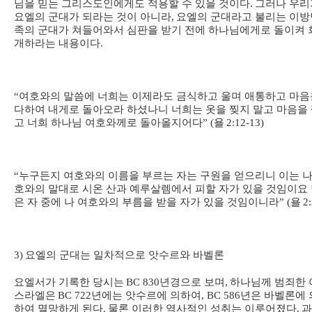
님을 믿는 그리스도인에게도 적용할 수 있을 것이다
.
그러나 우리
요엘의 군대가 되라는 것이 아니라
,
요엘의 군대라고 불리는 이방
족의 군대가 쳐들어와서 심판을 받기 전에 하나님에게로 돌이켜 
개하라는 내용이다
.
“
여호와의 말씀에 너희는 이제라도 금식하고 울며 애통하고 마음
다하여 내게로 돌아오라 하셨나니 너희는 옷을 찢지 말고 마음을
고 너희 하나님 여호와께로 돌아올지어다
” (
욜
2:12-13)
“
누구든지 여호와의 이름을 부르는 자는 구원을 얻으리니 이는 나
호와의 말대로 시온 산과 예루살렘에서 피할 자가 있을 것임이요
은 자 중에 나 여호와의 부름을 받을 자가 있을 것임이니라
” (
욜
2
3)
요엘의 군대는 일차적으로 앗수르와 바벨론
요엘서가 기록한 당시는
BC 830
년경으로 보며
,
하나님께 범죄한 
스라엘은
BC 722
년에는 앗수르에 의하여
, BC 586
년은 바벨론에 
하여 멸망하게 된다
.
물론 이러한 역사적인 성취는 이루어졌다
.
과