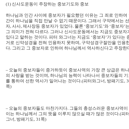
(1)
신사도운동이 주장하는 중보기도와 중보
하나님과 인간 사이에 중보자가 필요했던 이유는 그 죄로 인하여
간이 하나님을 직접 만날 수 없기 때문이다
.
그래서 구약에서는 
자
,
사사
,
제사장등 중보자가 있었다
.
물론
‘
중보기도
’
와
‘
중보자
’
그 의미가 전혀 다르다
.
그러나 신사도운동에서는 지금도 중보자
있다고 말하는 것이다
.
피터 와그너는 지금도
‘
중보자
’
가 있다는 
거로 신약성경을 전혀 인용하지 못하며
,
구약성경구절만을 인용
다
.
그리고 그 중보자로 인하여 하나님께서 역사하신다고 주장한
–
오늘의 중보자들이 증거하듯이 중보사역의 가장 큰 상급은 하
의 사랑을 받는 것이며
,
하나님의 능력이 나타나서 중보자들의 기
를 통하여 선한 역사가 일어나는 것이다
.(
피터와그너
,
방패기도
, 
쪽
)
–
오늘의 중보자들도 마찬가지다
.
그들의 충성스러운 중보사역이
이는 하나님께서 그의 뜻을 이루지 않으실 때가 많은 것이다
.(
피
그너
,
방패기도
, 31
쪽
)