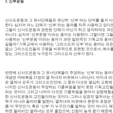
3.
신부운동
신사도운동과 그 유사단체들은 유난히
‘
신부
’
라는 단어를 즐겨 
한다
.
심지어 어느 단체가
‘
신부
’
라는 용어를 자주 사용하고 있다
그들이 신사도운동과 관련된 단체가 아닌가 하고 생각하여도 과
아니다
.
심지어
‘
신부운동
’
이라는 용어도 사용한다
.
그렇다면 그
사용하는
‘
신부운동
’
이라는 용어가 과연 일반적인 기독교의 용어
같을까
?
기독교에서 사용하는
‘
그리스도의 신부
’
라는 용어는 모든
듭난 그리스도인들의 구원을 비유적으로 표현한 것으로서
,
예수
믿는 그리스도인은 누구든지 그리스도의 신부가 된다
.
반면에 신사도운동과 그 유사단체들이 주장하는
‘
신부
’
라는 용어
개념은 마태복음
25
장의 열 처녀의 비유에서 나타난다
.
마이크 비
은 열처녀 모두가 그리스도인인데
,
그 중의 다섯은 열심히 교회에
니지만 신사도운동이 주장하는 기름부음을 받지 못한 기독교인
라는 것이다
.
그리고 나머지 다섯은 기름부음을 받아서 성령체험
한 신사도운동의 교인들이라는 것이다
.
그러나 성경의 열처녀는 
부가 아니라 들러리를 말한다
.
열처녀의 비유에서 본문의 초점은
름
’
이 무엇인가
,
혹은
‘
신부
’
가 누구인가를 말하는 것이 아니다
.
왜
하면 들러리인 열처녀는 모두 졸았으며
,
신랑이 늦게 왔기 때문에