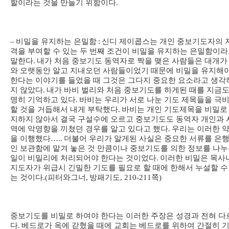
할이라는 것을 만들기 위함이다
.
–
비밀을 유지하는 은밀함
:
신디 제이콥스는 개인 중보기도자의 
격을 부여할 수 있는 두 번째 조건이 비밀을 유지하는 은밀함이
말한다
.
내가 처음 중보기도 동역자로 짝을 맺은 사람들은 대개가
와 오랫동안 알고 지내오던 사람들이었기 때문에 비밀을 유지해
한다는 이야기를 들었을 때 그것은 그다지 중요한 요소라고 생각
지 않았다
.
내가 바비 벌리와 처음 중보기도를 하게된 때를 지금도
명히 기억하고 있다
.
바비는 우리가 서로 나눈 기도 제목들을 극
할 것을 거듭해서 내게 부탁했다
.
바비는 개인 기도제목을 비밀로
지하지 않아서 결국 구설수에 오르고 중보기도도 동역자 개인과 
역에 악영향을 끼쳤던 경우를 알고 있다고 했다
.
우리는 이러한 
을 이행했다
…..
더불어 우리가 알게된 사실은 중요한 서류를 은
인 보관함에 맡겨 놓은 것 만큼이나 중보기도를 의한 정보를 나
일이 비밀리에 처리되어야 한다는 것이었다
.
이러한 비밀은 목사
지도자가 위급시 긴밀한 기도를 필요로 할 때에 한해서 누설할 수
는 것이다
.(
피터와그너
,
방패기도
, 210-211
쪽
)
중보기도를 비밀로 하여야 한다는 이러한 주장은 성경과 전혀 다
다
.
베드로가 옥에 갇혔을 때에 교회는 베드로를 위하여 간절히 