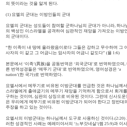
의 뜻이라는 것을 알게 된다
.
(1)
요엘의 군대는 이방인들의 군대
요엘의 군대는 성도들이 참여할 군하나님의 군대가 아니라
,
하나
의 백성인 이스라엘을 공격하여 심판적인 재앙을 가져오는 이방
의 군대이다
.
“
한 이족이 내 땅에 올라왔음이로다 그들은 강하고 무수하며 그 
사자의 이 같고 그 어금니는 암사자의 어금니 같도다
” (
욜
1:6)
본문에서
‘
이족
’(
異族
)
을 공동번역은
‘
외국군대
’
로 번역하였으며
,
른 번역성경들은
‘
메뚜기 군대
’
로 반역하였으며
,
영어성경은
‘a
nation’(
한 국가
)
로 번역하였다
.
요엘서에서 메뚜기로 비유된 이방군대를 언급한 것은 하나님께서
스라엘에게 출애굽기의 메뚜기 재앙을 기억하게 함으로서 회개를
구하는 것이며
,
심판의 상징으로 비유된 것이다
.
그런데 신사도운
은 우리에게 메뚜기로 비유된 이방군대가 되어야 한다고 정반대
주장을 하고 있는 것이다
.
요엘서의 이방군대는 하나님께서 도구로 사용하신 것이다
.(2:20)
러한 성경적인 사례는 예레미야서의
‘
느부갓네살
’(
렘
25:9)
과 이