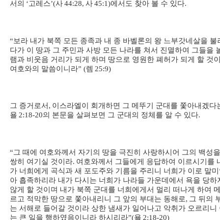
서의
‘
고레스
’(
사
44:28,
사
45:1)
에서도 찾아 볼 수 있다
.
“
보라 내가 북쪽 모든 종족과 내 종 바벨론의 왕 느부갓네살을 불
다가 이 땅과 그 주민과 사방 모든 나라를 쳐서 진멸하여 그들을 
램과 비웃음 거리가 되게 하며 땅으로 영원한 폐허가 되게 할 것
여호와의 말씀이니라
” (
렘
25:9)
그 증거로서
,
이스라엘이 회개하면 그 메뚜기 군대를 쫓아내겠다
욜
2:18-20
의 본문을 살펴보면 그 군대의 정체를 알 수 있다
.
“
그 때에 여호와께서 자기의 땅을 극진히 사랑하시어 그의 백성을
쌍히 여기실 것이라
.
여호와께서 그들에게 응답하여 이르시기를 
가 너희에게 곡식과 새 포도주와 기름을 주리니 너희가 이로 말
아 흡족하리라 내가 다시는 너희가 나라들 가운데에서 욕을 당하
않게 할 것이며 내가 북쪽 군대를 너희에게서 멀리 떠나게 하여 
르고 적막한 땅으로 쫓아내리니 그 앞의 부대는 동해로
,
그 뒤의 
는 서해로 들어갈 것이라 상한 냄새가 일어나고 악취가 오르리니
는 큰 일을 행하였음이니라 하시리라
”(
욜
2:18-20)