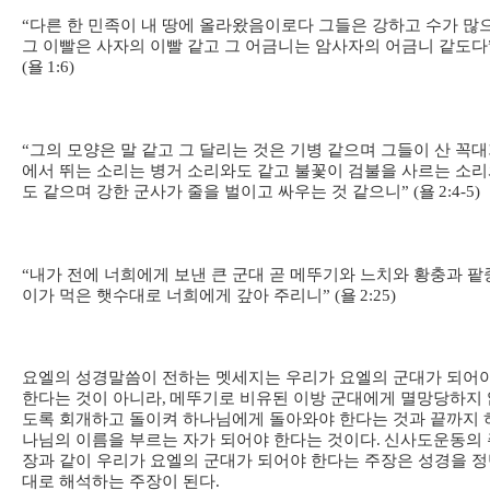
“
다른 한 민족이 내 땅에 올라왔음이로다 그들은 강하고 수가 많
그 이빨은 사자의 이빨 같고 그 어금니는 암사자의 어금니 같도다
(
욜
1:6)
“
그의 모양은 말 같고 그 달리는 것은 기병 같으며 그들이 산 꼭
에서 뛰는 소리는 병거 소리와도 같고 불꽃이 검불을 사르는 소
도 같으며 강한 군사가 줄을 벌이고 싸우는 것 같으니
” (
욜
2:4-5)
“
내가 전에 너희에게 보낸 큰 군대 곧 메뚜기와 느치와 황충과 팥
이가 먹은 햇수대로 너희에게 갚아 주리니
” (
욜
2:25)
요엘의 성경말씀이 전하는 멧세지는 우리가 요엘의 군대가 되어
한다는 것이 아니라
,
메뚜기로 비유된 이방 군대에게 멸망당하지 
도록 회개하고 돌이켜 하나님에게 돌아와야 한다는 것과 끝까지 
나님의 이름을 부르는 자가 되어야 한다는 것이다
.
신사도운동의 
장과 같이 우리가 요엘의 군대가 되어야 한다는 주장은 성경을 
대로 해석하는 주장이 된다
.