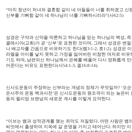
“
마치 청년이 처녀와 결혼함 같이 네 아들들이 너를 취하겠고 신
신부를 기뻐함 같이 네 하나님이 너를 기뻐하시리라
”(
사
62:5)
성경은 구약과 신약을 막론하고 하나님을 믿는 하나님의 백성
,
즉
클레시아
(
교회
)
가 곧
‘
신부
’
로 표현한 것이며
,
그래서 성경은 변절
나 배교자를 간음으로 비유하기도 한다
(
렘
3:1-2,
호
1:2).
성경은 
라엘을 아이를 낳지 못하고 가정을 잃어버린 비참한 여자로 비유
기도 하며
,
남편되신 하나님께서 은혜를 베풀어 다시 영화롭게 만
어준다는 비유도 표현한다
(
사
54:1-3,
겔
16:8-14).
신사도운동이 주장하는 신부라는 개념의 정체가 무엇일까
? ‘
오순
은사주의 운동 백과사전
’
은 신사도운동의 원조격이 되는 늦은비 
동의 윌리엄 브랜넘의 새로운 계시를 이렇게 요약한다
.
“
이브는 뱀과 성적관계를 맺는 죄악도 저질렀다
.
어떤 사람은 뱀
씨앗에서 출생하여 지옥에 갈 운명을 가지고 태어난다
.
하지만 이