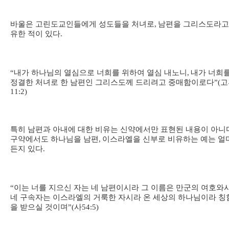
바울은 고린도교인들에게 성도들을 처녀로
,
남편을 그리스도라고
유한 적이 있다
.
“
내가 하나님의 열심으로 너희를 위하여 열심 내노니
,
내가 너희
정결한 처녀로 한 남편인 그리스도께 드리려고 중매함이로다
”(
고
11:2)
특히 남편과 아내에 대한 비유는 신약에서만 표현된 내용이 아니
구약에서도 하나님을 남편
,
이스라엘을 신부로 비유하는 예는 얼
든지 있다
.
“
이는 너를 지으신 자는 네 남편이시라 그 이름은 만군의 여호와
네 구속자는 이스라엘의 거룩한 자시라 온 세상의 하나님이라 칭
을 받으실 것이며
”(
사
54:5)