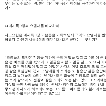
우리는 앗수르와 바벨론이 되어 하나님의 백성을 공격하여야 하
가
?
4)
계시록
9
장과 요엘서를 비교하라
사도요한은 계시록
9
장의 본문을 기록하면서 구약의 요엘서를 반
하였다
.
과연 계시록
9
장의 메뚜기와 같은 군대는 누구인가
?
“
황충들의 모양은 전쟁을 위하여 준비한 말들 같고 그 머리에 금 
은 관 비슷한 것을 썼으며 그 얼굴은 사람의 얼굴 같고 또 여자의 
리털 같은 머리털이 있고 그 이빨은 사자의 이빨 같으며 또 철 호
경 같은 호심경이 있고 그 날개들의 소리는 또 철흉갑 같은 흉갑
있고 그 날개들의 소리는 병거와 많은 말들이 전장으로 달려 들
는 소리 같으며 또 전갈과 같은 꼬리와 쏘는 살이 있어 그 꼬리에
다섯달 동안 사람들을 해하는 권세가 있더라 그들에게 왕이 있으
무저갱의 사자라 히브리어로는 그 이름이 아바돈이요 헬라어로는
이름이 아볼루온이더라
” (
계
9:7-11)