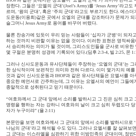
IHOP
과 같은 곳에서는 성도들이
‘
요엘의 군대
’
가 되어야 한다고 
장한다
.
그들은
‘
요엘의 군대
’(Joel’s Army)
를
‘Jesus Army’
라고도 
르며
, ‘
왕의 군대
’,
혹은
‘
주의 군대
’
라고도 부르기도 한다
.
에스더
도운동
(
이용희
)
같은 곳에서 요엘의 군대를 강조하다가 문제가 되
슬그머니
Jesus Army
로 용어를 바꾸어 버렸다
.
물론 찬송가에 있듯이 우리 믿는 사람들이
‘
십자가 군병
’
이 되자
하는 것까지 비판할 이유는 없을 것이다
.
이러한 표현은 영적싸움
서 승리하자는 의미가 될 것이며
,
그리스도인들을 군사로 비유한 
몇 구절은 분명히 성경에 기록되어 있다
.(
딤후
2:3-4,
빌
2:25,
몬
1:
그러나 신사도운동과 유사단체들이 주장하는
‘
요엘의 군대
’
는 그
한 상식적이며 보편적인 의미와 전혀 다르다
.
이미 몇가지의 예를
것과 같이 신사도운동과
IHOP
과 같은 유사단체들은 요엘서를 아
중요한 예언서로 간주하는데
,
그 이유는 요엘서의 예언이 그들에
종말적으로 성취된다고 믿기 때문이다
.
“
여호와께서 그 군대 앞에서 소리를 발하시고 그 진은 심히 크고 
명령을 행하는 자는 강하니 여호와의 날이 크고 심히 두렵도다 
자가 누구이랴
” (
욜
2:11)
본문만을 보면 여호와께서 그 군대의 앞에서 소리를 발하시므로
‘
나님의 군대
’
라고 해석될 수도 있다
.
그러나 요엘서를 잘 살펴보
그 군대는 이스라엘을 심판하기 위한 이방민족의 군대이며
,
정반