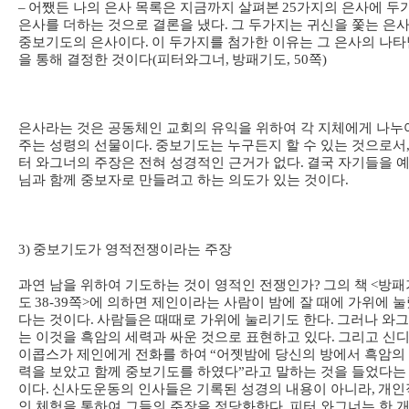
–
어쨌든 나의 은사 목록은 지금까지 살펴본
25
가지의 은사에 두
은사를 더하는 것으로 결론을 냈다
.
그 두가지는 귀신을 쫓는 은
중보기도의 은사이다
.
이 두가지를 첨가한 이유는 그 은사의 나타
을 통해 결정한 것이다
(
피터와그너
,
방패기도
, 50
쪽
)
은사라는 것은 공동체인 교회의 유익을 위하여 각 지체에게 나누
주는 성령의 선물이다
.
중보기도는 누구든지 할 수 있는 것으로서
터 와그너의 주장은 전혀 성경적인 근거가 없다
.
결국 자기들을 
님과 함께 중보자로 만들려고 하는 의도가 있는 것이다
.
3)
중보기도가 영적전쟁이라는 주장
과연 남을 위하여 기도하는 것이 영적인 전쟁인가
?
그의 책
<
방패
도
38-39
쪽
>
에 의하면 제인이라는 사람이 밤에 잘 때에 가위에 눌
다는 것이다
.
사람들은 때때로 가위에 눌리기도 한다
.
그러나 와
는 이것을 흑암의 세력과 싸운 것으로 표현하고 있다
.
그리고 신
이콥스가 제인에게 전화를 하여
“
어젯밤에 당신의 방에서 흑암의
력을 보았고 함께 중보기도를 하였다
”
라고 말하는 것을 들었다는
이다
.
신사도운동의 인사들은 기록된 성경의 내용이 아니라
,
개인
인 체험을 통하여 그들의 주장을 정당화한다
.
피터 와그너는 한 