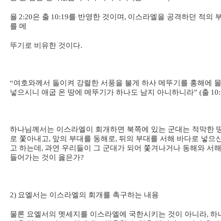
욜
2:20
은 출
10:19
를 반영한 것이며
,
이스라엘을 공격하던 적의 
를 메
뚜기로 비유한 것이다
.
“
여호와께서 돌이켜 강렬한 서풍을 불게 하사 메뚜기를 홍해에 
넣으시니 애굽 온 땅에 메뚜기가 하나도 남지 아니하니라
” (
출
10:
하나님께서는 이스라엘이 회개하면 북쪽에 있는 군대는 적막한 
로 쫓아내고
,
앞의 부대를 동해로
,
뒤의 부대를 서해 바다로 넣으
고 하는데
,
과연 우리들이 그 군대가 되어 쫓겨나거나 동해와 서
들어가는 것이 옳은가
?
2)
요엘서는 이스라엘의 회개를 촉구하는 내용
물론 요엘서의 멧세지를 이스라엘에 국한시키는 것이 아니라
,
하