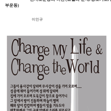
부운동
)
이인규