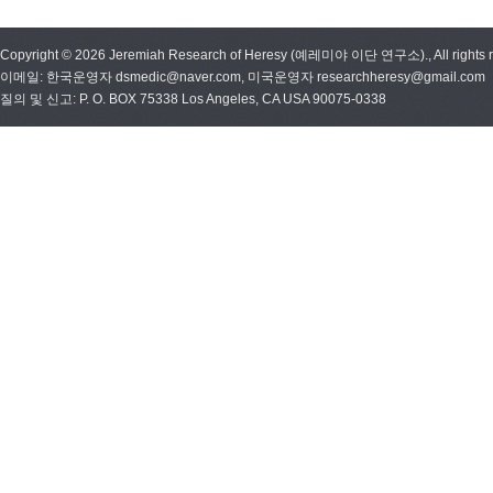
Copyright © 2026 Jeremiah Research of Heresy (예레미야 이단 연구소)., All rights r
이메일: 한국운영자 dsmedic@naver.com, 미국운영자 researchheresy@gmail.com
질의 및 신고: P. O. BOX 75338 Los Angeles, CA USA 90075-0338