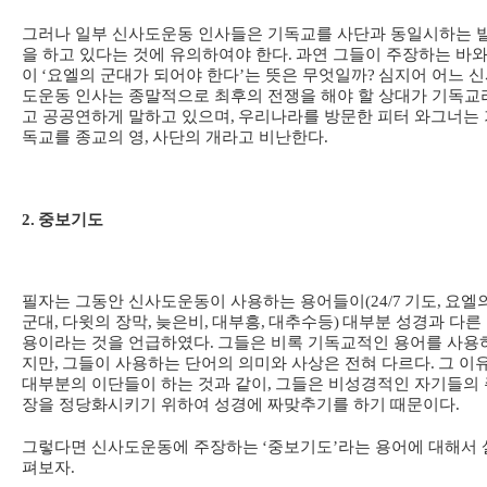
그러나 일부 신사도운동 인사들은 기독교를 사단과 동일시하는 
을 하고 있다는 것에 유의하여야 한다
.
과연 그들이 주장하는 바와
이
‘
요엘의 군대가 되어야 한다
’
는 뜻은 무엇일까
?
심지어 어느 
도운동 인사는 종말적으로 최후의 전쟁을 해야 할 상대가 기독교
고 공공연하게 말하고 있으며
,
우리나라를 방문한 피터 와그너는 
독교를 종교의 영
,
사단의 개라고 비난한다
.
2.
중보기도
필자는 그동안 신사도운동이 사용하는 용어들이
(24/7
기도
,
요엘
군대
,
다윗의 장막
,
늦은비
,
대부흥
,
대추수등
)
대부분 성경과 다른
용이라는 것을 언급하였다
.
그들은 비록 기독교적인 용어를 사용
지만
,
그들이 사용하는 단어의 의미와 사상은 전혀 다르다
.
그 이
대부분의 이단들이 하는 것과 같이
,
그들은 비성경적인 자기들의 
장을 정당화시키기 위하여 성경에 짜맞추기를 하기 때문이다
.
그렇다면 신사도운동에 주장하는
‘
중보기도
’
라는 용어에 대해서 
펴보자
.