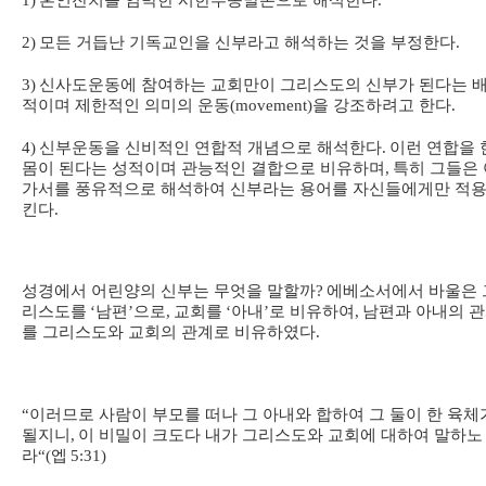
1)
혼인잔치를 임박한 시한부종말론으로 해석한다
.
2)
모든 거듭난 기독교인을 신부라고 해석하는 것을 부정한다
.
3)
신사도운동에 참여하는 교회만이 그리스도의 신부가 된다는 
적이며 제한적인 의미의 운동
(movement)
을 강조하려고 한다
.
4)
신부운동을 신비적인 연합적 개념으로 해석한다
.
이런 연합을 
몸이 된다는 성적이며 관능적인 결합으로 비유하며
,
특히 그들은 
가서를 풍유적으로 해석하여 신부라는 용어를 자신들에게만 적
킨다
.
성경에서 어린양의 신부는 무엇을 말할까
?
에베소서에서 바울은 
리스도를
‘
남편
’
으로
,
교회를
‘
아내
’
로 비유하여
,
남편과 아내의 
를 그리스도와 교회의 관계로 비유하였다
.
“
이러므로 사람이 부모를 떠나 그 아내와 합하여 그 둘이 한 육체
될지니
,
이 비밀이 크도다 내가 그리스도와 교회에 대하여 말하노
라
“(
엡
5:31)