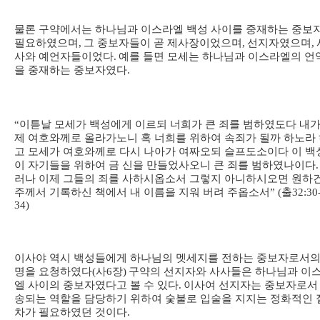
물론 구약에서는 하나님과 이스라엘 백성 사이를 중재하는 중보
필요하였으며
,
그 중보자들이 곧 제사장이었으며
,
선지자였으며
,
사와 예언자들이었다
.
예를 들면 모세는 하나님과 이스라엘의 언
을 중재하는 중보자였다
.
“
이튿날 모세가 백성에게 이르되 너희가 큰 죄를 범하였도다 내가
제 여호와께로 올라가노니 혹 너희를 위하여 속죄가 될까 하노라
고 모세가 여호와께로 다시 나아가 여짜오되 슬프도소이다 이 백
이 자기들을 위하여 금 신을 만들었사오니 큰 죄를 범하였나이다
.
러나 이제 그들의 죄를 사하시옵소서 그렇지 아니하시오면 원하
주께서 기록하신 책에서 내 이름을 지워 버려 주옵소서
” (
출
32:30
34)
이사야 역시 백성들에게 하나님의 멧세지를 전하는 중보자로서의
명을 요청하였다
(
사
6
장
)
구약의 선지자와 사사들은 하나님과 이
엘 사이의 중보자였다고 볼 수 있다
.
이사여 선지자는 중보자로서
송되는 역할을 담당하기 위하여 숯불로 입술을 지지는 정화적인 
차가 필요하였던 것이다
.