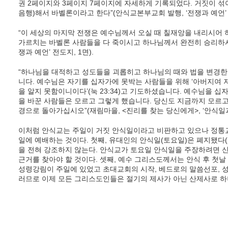
권 2페이지와 3페이지 7페이지에 자세하게 기록되었다. 거짓이 섞여
음행)해서 바벨론이라고 한다”(안식교본부교회 발행, ‘전쟁과 예언’ 전
“이 세상의 마지막 전쟁은 예수님께서 오실 때 칠재앙을 내리시어
가르치는 바벨론 사람들을 다 죽이시고 하나님께서 완전히 승리하시
쟁과 예언’ 전도지, 1면).
“하나님을 대적하고 성도들을 괴롭히고 하나님의 때와 법을 변경한
니다. 예수님은 자기를 십자가에 못박는 사람들을 위해 ‘아버지여 
을 알지 못함이니이다’(눅 23:34)고 기도하셨습니다. 예수님을 
을 바꾼 사람들은 모르고 그렇게 했습니다. 당신도 지금까지 모르고
경으로 돌아가십시오”(재림마을, <진리를 찾는 당신에게>, ‘안식일과
이처럼 안식교는 주일이 거짓 안식일이라고 비판하고 있으나 정통
일에 예배하는 것이다. 첫째, 유대인의 안식일(토요일)은 폐지됐다(골 
을 전혀 강조하지 않는다. 안식교가 토요일 안식일을 주장하려면 
근거를 찾아야 할 것이다. 셋째, 예수 그리스도께서는 안식 후 첫날 부
성령강림이 주일에 있었고 초대교회의 시작, 베드로의 말씀선포, 성례전
러므로 이제 모든 그리스도인들은 절기의 제사가 아닌 산제사로 하나님