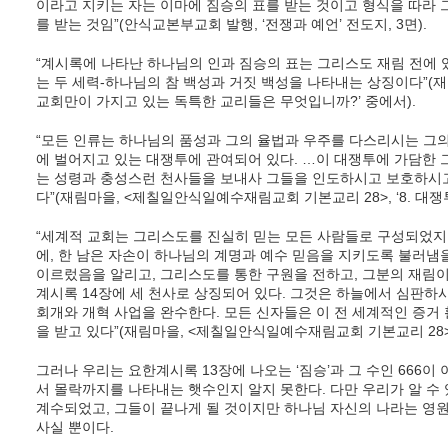
이라고 지키는 자는 이마에 짐승의 표를 받는 것이고 형식을 따라 
를 받는 것임”(안식교본부교회 발행, ‘전쟁과 예언’ 전도지, 3면).
“계시록에 나타난 하나님의 인과 짐승의 표는 그리스도 재림 전에
는 두 세력-하나님의 참 백성과 거짓 백성을 나타내는 상징이다”(재림
교회만이 가지고 있는 독특한 교리들은 무엇입니까?’ 중에서).
“모든 인류는 하나님의 품성과 그의 율법과 우주를 다스리시는 그
에 벌어지고 있는 대쟁투에 관여되어 있다. …이 대쟁투에 가담한
는 성령과 충성스런 천사들을 보내사 그들을 인도하시고 보호하시고
다”(재림마을, <제칠일안식일예수재림교회 기본교리 28>, ‘8. 대쟁투
“세계적 교회는 그리스도를 진실히 믿는 모든 사람들로 구성되었지만
에, 한 남은 자손이 하나님의 계명과 예수 믿음을 지키도록 불러냄을
이르렀음을 알리고, 그리스도를 통한 구원을 전하고, 그분의 재림이
계시록 14장에 세 천사로 상징되어 있다. 그것은 하늘에서 심판하
회개와 개혁 사업을 완수한다. 모든 신자들은 이 전 세계적인 증거
을 받고 있다”(재림마을, <제칠일안식일예수재림교회 기본교리 28>, ‘
그러나 우리는 요한계시록 13장에 나오는 ‘짐승’과 그 수인 666이
서 몰락까지를 나타내는 햇수인지 알지 못한다. 다만 우리가 알 수 
계수되었고, 그들이 끝나게 될 것이지만 하나님 자신의 나라는 영
사실 뿐이다.