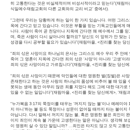
히 고통한다는 것은 비실제적이며 비성서적이라고 믿는다”(재림마을,
식일예수재림교회의 다른 교회와의 교리 비교’ 중에서).
“그런데 우리는 당황하게 하는 일이 한 가지 있습니다. 어떤 그리스
옥에 간다고 믿고 있습니다. 이것은 부활을 믿는 기독교인들에게 
니다. 사람이 죽어 곧 천당이나 지옥에 간다면 왜 예수께서 그를 믿
며, 죽은 사람이 다시 살아나야 할까요? 당신도 이 앞뒤가 안 맞
성경을 다시 공부할 필요가 있습니다”(재림마을, <진리를 찾는 당신에
“죄의 삯은 사망이요 하나님의 은사는 그리스도 예수 우리 주 안에 있
죽어 그 영혼이 지옥에 간다면 죄의 삯은 ‘사망’이 아니라 ‘고생’이
죄의 삯은 사망이라고 가르칩니다”(재림마을, <진리를 찾는 당신에게>
“죄의 삯은 사망이기 때문에 악인들에 대한 영원한 벌(징벌)은 사
존재한다고 하는 것은 사랑의 하나님의 품성에 비추어 볼 때 있을 수
못되는 생애 동안 아무리 많은 죄를 지었다 해도 그에 대한 대가로
있을 수 없는 일입니다”(재림마을, <진리를 찾는 당신에게>, ‘재림과
“누가복음 3:17의 쭉정이를 태우는 ‘꺼지지 않는 불’이나 예레미야 
지 아니’하는 불 등도 쭉정이나 성문이 없어질 때까지 타는 불이지
아닙니다. 다시 말해서 꺼지지 않는 불, 혹은 영원한 불은 죄인이 
이지 죄인이 계속 불 가운데 고생한다는 말은 아닙니다. 생각해 보
이 영원히 살 수 있단 말입니까? …죄인은 타지도 않고 오직 고통만