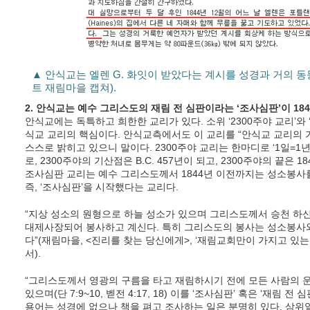
▲ 안식교는 엘렌 G. 화잇이 받았다는 계시를 성경과 거의 
트 재림마을 캡쳐).
2. 안식교는 예수 그리스도의 재림 전 심판이라는 ‘조사심판’이 1
안식교에는 독특하고 희한한 교리가 있다. 소위 ‘2300주야 교리’와 
식교 교리의 핵심이다. 안식교측에서도 이 교리를 “안식교 교리의 
스스로 밝히고 있으니 말이다. 2300주야 교리는 한마디로 ‘1일=
로, 2300주야의 기산점은 B.C. 457년이 되고, 2300주야의 끝은
조사심판 교리는 예수 그리스도께서 1844년 이전까지는 성소봉사를
즉, ‘조사심판’을 시작했다는 교리다.
“지상 성소의 원형으로 하늘 성소가 있으며 그리스도께서 승천 하
대제사장되어 봉사하고 계신다. 특히 그리스도의 봉사는 성소봉사
다”(재림마을, <진리를 찾는 당신에게>, ‘재림교회만이 가지고 있
서).
“그리스도께서 영광의 구름을 타고 재림하시기 전에 모든 사람의
있으며(단 7:9~10, 벧전 4:17, 18) 이를 ‘조사심판’ 혹은 ‘재림
용어는 성경에 없으나 책을 펴고 조사하는 일은 분명히 있다. 삼