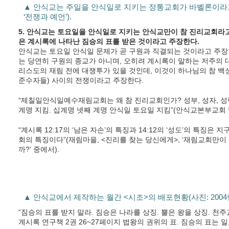
▲ 안식교는 주일을 안식일로 지키는 정통교회가 바벨론이라고
‘전쟁과 예언’).
5. 안식교는 토요일을 안식일로 지키는 안식교만이 참 진리교회라고
은 계시록에 나타난 짐승의 표를 받은 것이라고 주장한다.
안식교는 토요일 안식일 문제가 곧 구원과 직결되는 것이라고 주장
는 당연히 구원의 종교가 아니며, 오히려 계시록이 말하는 저주의 
리스도의 재림 전에 대쟁투가 있을 것인데, 이것이 하나님의 참 백
준수자들) 사이의 전쟁이라고 주장한다.
“제칠일안식일예수재림교회는 왜 참 진리교회인가? 성부, 성자, 성령
계명 지킴. 십계명 넷째 계명 안식일 토요일 지킴”(안식교본부교회 발행
“계시록 12:17의 ‘남은 자손’의 특징과 14:12의 ‘성도’의 특징은
회의 특징이다”(재림마을, <진리를 찾는 당신에게>, ‘재림교회만
까?’ 중에서).
▲ 안식교에서 제작하는 월간 <시조>의 배포현황(사진: 2004
“짐승의 표를 받지 말라. 짐승은 나라를 상징. 뿔은 왕을 상징. 천
계시록 연구책 2권 26~27페이지 법왕의 권위의 표. 짐승의 표는