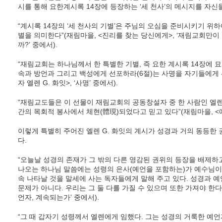
시를 통해 요한계시록 14장에 등장하는 ‘세 천사’의 메시지를 자
“계시록 14장의 ‘세 천사의 기별’은 주님의 오심을 준비시키기 위
별을 의미한다”(재림마을, <진리를 찾는 당신에게>, ‘재림교회만
까?’ 중에서).
“재림교회는 하나님께서 한 특별한 기별, 즉 요한 계시록 14장에 
속과 방언과 그리고 백성에게 선포하라(6절)는 사명을 자기들에게 
자 엘렌 G. 화잇>, ‘사명’ 중에서).
“재림교도들은 이 선물이 재림교회의 공동창설자 중 한 사람인 엘렌 G.
간의 목회적 봉사에서 체현(體現)되었다고 믿고 있다”(재림마을, <예언자
이렇게 특별히 주어진 엘렌 G. 화잇의 계시가 성경과 거의 동등한
다.
“오늘날 성경의 존재가 그 밖의 다른 영감된 권위의 등장을 배제하
나오는 하나님 말씀에는 성령의 은사(예언을 포함하는)가 예수님이
속 나타날 것을 말세에 사는 독자들에게 말해 주고 있다. 성경과 
문제가 아니다. 우리는 그 둘 다를 가질 수 있으며 또한 가져야 한다”(
언자, 계속되는가’ 중에서).
“그 때 갑자기 성령께서 엘렌에게 임했다. 그는 성경의 거룩한 예