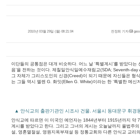
2010년 03월 29일 (월) 08:21:04
전정희 기자
gas
이단들의 공통점은 대개 비슷하다. 어느 날 ‘특별계시’를 받았다는 
음’을 전하는 것이다. 제칠일안식일예수재림교(SDA; Seventh-day Ad
그 자체가 그리스도인의 신경(Creed)이 되기 때문에 자신들은 형
는 그들 역시 엘렌 G. 화잇(Ellen G. White)이라는 한 ‘특별한
▲ 안식교의 출판기관인 시조사 건물. 서울시 동대문구 휘경동
안식교에 따르면 이 미국인 예언자는 1844년부터 1915년까지 약 
계시를 받았다고 한다. 그리고 그녀의 계시는 오늘날까지 율법주의
설, 영혼멸절설, 영원지옥부재설 등 정통교회와 다른 안식교 교리의