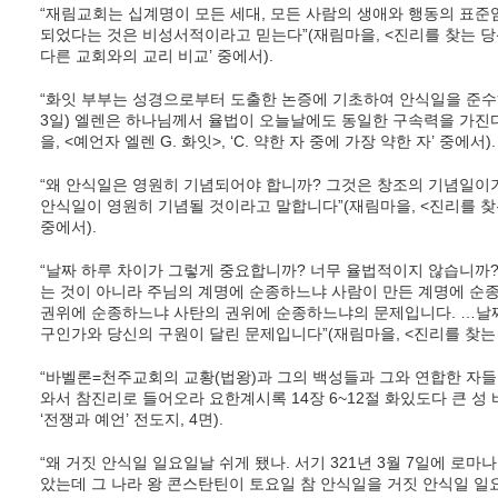
“재림교회는 십계명이 모든 세대, 모든 사람의 생애와 행동의 표준
되었다는 것은 비성서적이라고 믿는다”(재림마을, <진리를 찾는 
다른 교회와의 교리 비교’ 중에서).
“화잇 부부는 성경으로부터 도출한 논증에 기초하여 안식일을 준수하기
3일) 엘렌은 하나님께서 율법이 오늘날에도 동일한 구속력을 가진
을, <예언자 엘렌 G. 화잇>, ‘C. 약한 자 중에 가장 약한 자’ 중에서).
“왜 안식일은 영원히 기념되어야 합니까? 그것은 창조의 기념일이
안식일이 영원히 기념될 것이라고 말합니다”(재림마을, <진리를 찾는
중에서).
“날짜 하루 차이가 그렇게 중요합니까? 너무 율법적이지 않습니까
는 것이 아니라 주님의 계명에 순종하느냐 사람이 만든 계명에 순
권위에 순종하느냐 사탄의 권위에 순종하느냐의 문제입니다. …날짜
구인가와 당신의 구원이 달린 문제입니다”(재림마을, <진리를 찾는 당
“바벨론=천주교회의 교황(법왕)과 그의 백성들과 그와 연합한 자들
와서 참진리로 들어오라 요한계시록 14장 6~12절 화있도다 큰 성
‘전쟁과 예언’ 전도지, 4면).
“왜 거짓 안식일 일요일날 쉬게 됐나. 서기 321년 3월 7일에 
았는데 그 나라 왕 콘스탄틴이 토요일 참 안식일을 거짓 안식일 일