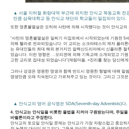
▲ 서울 지하철 화랑대역 부근에 위치한 안식교 묵동교회 전경
만큼 삼육대학교 등 안식교 재단의 학교들이 밀집되어 있다.
또한 영혼불멸설은 오히려 사탄에 의해 시작됐다는 것이 안식교의 
“사탄의 영혼불멸설은 일찌기 이집트에서 시작되었는데 기원전 5
의해 헬라로 전파되었습니다. 이 교리는 소크라테스의 제자 플라톤
는 유대인들의 최대 해외 본거지인 알렉산드리아에서 신플라톤 철
었습니다. 이런 영향은 …오리겐에 의해 기독교에 소개되었고 기원
고한 교리로 집대성 되었습니다”(재림마을, <진리를 찾는 당신에게>,
그러나 성경은 영원한 영생과 함께 반드시 영원한 형벌에 대해 말씀한다
영생만큼 오래 지속된다고 가르쳐주고 있는 것이다. 그리고 그것은
▲ 안식교의 영어 공식명은 SDA(Seventh-day Adventists)다.
4. 안식교는 안식일을 비롯한 율법을 지켜야 구원받는다며, 주일을
바벨론이라고 주장한다.
안식교의 토요일 안식일 문제는 안식교가 가장 자랑스럽고 중요하게
장 논쟁의 대상이 되고 있다. 그들은 안식일 문제는 곧 구원문제