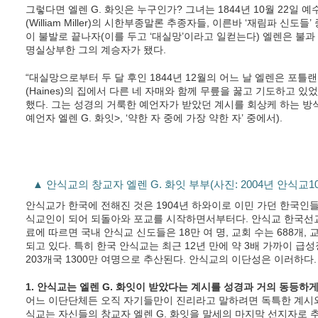
그렇다면 엘렌 G. 화잇은 누구인가? 그녀는 1844년 10월 22일
(William Miller)의 시한부종말론 추종자들, 이른바 ‘재림파 신
이 불발로 끝나자(이를 두고 ‘대실망’이라고 일컫는다) 엘렌은 불과 
명실상부한 그의 계승자가 됐다.
“대실망으로부터 두 달 후인 1844년 12월의 어느 날 엘렌은 포
(Haines)의 집에서 다른 네 자매와 함께 무릎을 꿇고 기도하고 있
했다. 그는 성경의 거룩한 예언자가 받았던 계시를 회상케 하는 방식
예언자 엘렌 G. 화잇>, ‘약한 자 중에 가장 약한 자’ 중에서).
▲ 안식교의 창교자 엘렌 G. 화잇 부부(사진: 2004년 안식교1
안식교가 한국에 전해진 것은 1904년 하와이로 이민 가던 한국인들
식교인이 되어 되돌아와 포교를 시작하면서부터다. 안식교 한국선교 
료에 따르면 국내 안식교 신도들은 18만 여 명, 교회 수는 688개, 
되고 있다. 특히 한국 안식교는 최근 12년 만에 약 3배 가까이 
203개국 1300만 여명으로 추산된다. 안식교의 이단성은 이러하다.
1. 안식교는 엘렌 G. 화잇이 받았다는 계시를 성경과 거의 동등하게
어느 이단단체든 오직 자기들만이 진리라고 말하려면 독특한 계시와
식교는 자신들의 창교자 엘렌 G. 화잇을 말세의 마지막 선지자로 