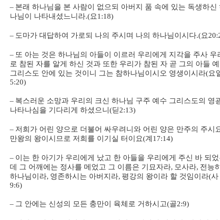
–
본래 하나님을 본 사람이 없으되 아버지 품 속에 있는 독생하신
나님이 나타내셨느니라
.(
요
1:18)
–
도마가 대답하여 가로되 나의 주시며 나의 하나님이시다
.(
요
20:
–
또 아는 것은 하나님의 아들이 이르러 우리에게 지각을 주사 우
로 참된 자를 알게 하신 것과 또한 우리가 참된 자 곧 그의 아들 
그리스도 안에 있는 것이니 그는 참하나님이시오 영생이시라
(
요
5:20)
–
복스러운 소망과 우리의 크신 하나님 구주 예수 그리스도의 영
나타나심을 기다리게 하셨으니
(
딛
2:13)
–
저희가 어린 양으로 더불어 싸우려니와 어린 양은 만주의 주시
만왕의 왕이시므로 저희를 이기실 터이요
(
계
17:14)
–
이는 한 아기가 우리에게 났고 한 아들을 우리에게 주신 바 되
데 그 어깨에는 정사를 메었고 그 이름은 기묘자라
,
모사라
,
전능
하나님이라
,
영존하시는 아버지라
,
평강의 왕이라 할 것임이라
(
사
9:6)
–
그 안에는 신성의 모든 충만이 육체로 거하시고
(
골
2:9)