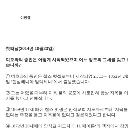
이인규
첫째날(2014년 10월23일)
여호와의 증인은 어떻게 시작되었으며 어느 정도의 교세를 갖고 
습니까
?
①
여호와의 증인은 챨스 럿셀로부터 시작되었고
,
그는
1852
년
2
일
‘
펜실베니아 알렉헤니
‘
에서 출생했습니다
.
②
그는 어렸을 때부터 지옥 불의 공포에 사로잡혀 항상 지옥불 
기를 했다고 전해집니다
.
③
1869
년
17
세 때에 찰스 럿셀은 안식교회 지도자로부터
‘
지옥불
없다는 주장을 듣고 지옥불이 없다고 결론지었다고 합니다
.
④
1872
년
20
세때에 안식교 지도자
‘J. H.
페이튼
‘
의 책자에서 감