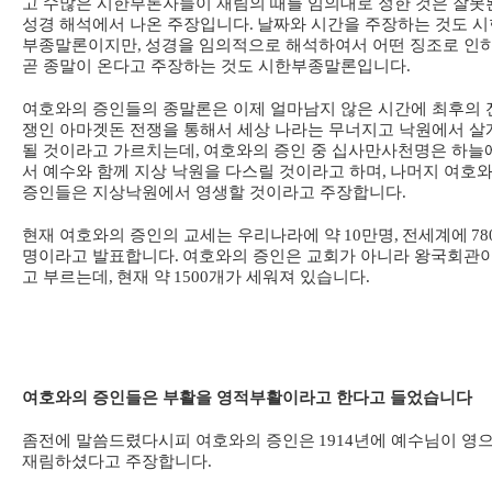
고 수많은 시한부론자들이 재림의 때를 임의대로 정한 것은 잘못
성경 해석에서 나온 주장입니다
.
날짜와 시간을 주장하는 것도 시
부종말론이지만
,
성경을 임의적으로 해석하여서 어떤 징조로 인
곧 종말이 온다고 주장하는 것도 시한부종말론입니다
.
여호와의 증인들의 종말론은 이제 얼마남지 않은 시간에 최후의 
쟁인 아마겟돈 전쟁을 통해서 세상 나라는 무너지고 낙원에서 살
될 것이라고 가르치는데
,
여호와의 증인 중 십사만사천명은 하늘
서 예수와 함께 지상 낙원을 다스릴 것이라고 하며
,
나머지 여호
증인들은 지상낙원에서 영생할 것이라고 주장합니다
.
현재 여호와의 증인의 교세는 우리나라에 약
10
만명
,
전세계에
78
명이라고 발표합니다
.
여호와의 증인은 교회가 아니라 왕국회관
고 부르는데
,
현재 약
1500
개가 세워져 있습니다
.
여호와의 증인들은 부활을 영적부활이라고 한다고 들었습니다
좀전에 말씀드렸다시피 여호와의 증인은
1914
년에 예수님이 영
재림하셨다고 주장합니다
.