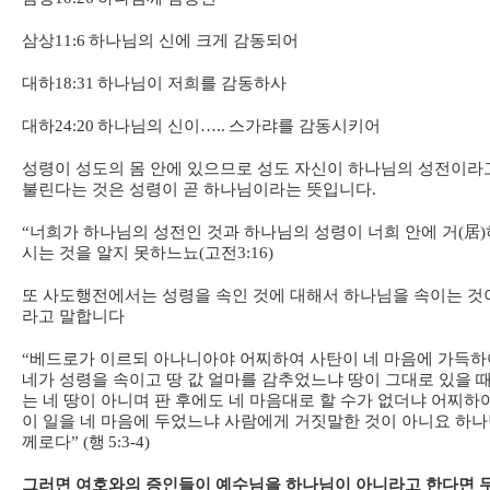
삼상
11:6
하나님의 신에 크게 감동되어
대하
18:31
하나님이 저희를 감동하사
대하
24:20
하나님의 신이
…..
스가랴를 감동시키어
성령이 성도의 몸 안에 있으므로 성도 자신이 하나님의 성전이라
불린다는 것은 성령이 곧 하나님이라는 뜻입니다
.
“
너희가 하나님의 성전인 것과 하나님의 성령이 너희 안에 거
(
居
)
시는 것을 알지 못하느뇨
(
고전
3:16)
또 사도행전에서는 성령을 속인 것에 대해서 하나님을 속이는 것
라고 말합니다
“
베드로가 이르되 아나니아야 어찌하여 사탄이 네 마음에 가득하
네가 성령을 속이고 땅 값 얼마를 감추었느냐 땅이 그대로 있을 
는 네 땅이 아니며 판 후에도 네 마음대로 할 수가 없더냐 어찌하
이 일을 네 마음에 두었느냐 사람에게 거짓말한 것이 아니요 하
께로다
” (
행
5:3-4)
그러면 여호와의 증인들이 예수님을 하나님이 아니라고 한다면 