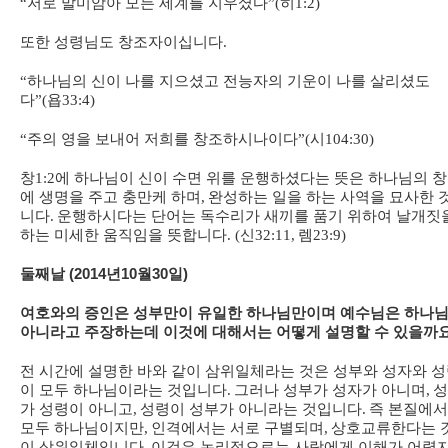
“
저로 말미암아 모든 세계를 지우셨다
”(
히
1:2)
또한 성령님도 창조자이십니다
.
“
하나님의 신이 나를 지으셨고 전능자의 기운이 나를 살리셨도
다
”(
욥
33:4)
“
주의 영을 보내어 저희를 창조하시나이다
”(
시
104:30)
창
1:2
에 하나님이 신이 수면 위를 운행하셨다는 뜻은 하나님의 
에 생명을 주고 충만케 하며
,
완성하는 일을 하는 사역을 묘사한 
니다
.
운행하시다는 단어는 독수리가 새끼를 품기 위하여 날개짓
하는 미세한 움직임을 뜻합니다
. (
신
32:11,
렘
23:9)
둘째날 (2014년10월30일)
여호와의 증인은 성부만이 유일한 하나님만이며 예수님은 하나
아니라고 주장하는데 이것에 대해서는 어떻게 설명할 수 있을까
전 시간에 설명한 바와 같이 삼위일체라는 것은 성부와 성자와 
이 모두 하나님이라는 것입니다
.
그러나 성부가 성자가 아니며
,
성
가 성령이 아니고
,
성령이 성부가 아니라는 것입니다
.
즉 본질에
모두 하나님이지만
,
인격에서는 서로 구별되며
,
상호교류한다는 
이 삼위일체입니다
.
이것은 논리적으로는 사람에게 이해가 어렵