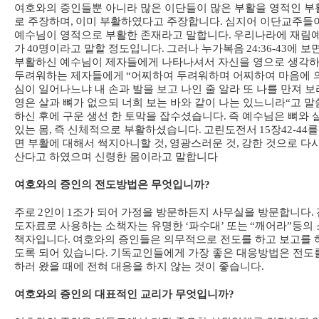
여호와의 증인들뿐 아니라 많은 이단들이 많은 부활을 영적인 부
로 주장하며
,
이미 부활하였다고 주장합니다
.
심지어 이단교주들
예수님이 영적으로 부활한 존재라고 말합니다
.
우리나라에 재림
가
40
명이라고 말할 정도입니다
.
그러나 누가복음
24:36-43
에 보
부활하신 예수님이 제자들에게 나타나셔서 자신을 영으로 생각
두려워하는 제자들에게
“
어찌하여 두려워하며 어찌하여 마음에 
심이 일어나느냐 내 손과 발을 보고 나인 줄 알라 또 나를 만져 보
영은 살과 뼈가 없으되 너희 보는 바와 같이 나는 있느니라
“
고 말
하신 후에 구운 생선 한 토막을 잡수셨습니다
.
즉 예수님은 뼈와 
있는 몸
,
즉 신체적으로 부활하셨습니다
.
고린도전서
15
장
42-44
를
면 부활에 대해서 썩지아니할 것
,
영광스러운 것
,
강한 것으로 다
산다고 하였으며 신령한 몸이라고 말합니다
여호와의 증인의 전도방법은 무엇입니까
?
주로
2
인이
1
조가 되어 가정을 방문하든지 사무실을 방문합니다
.
도자료로 사용하는 소책자는 유명한
‘
파수대
’
또는
“
깨어라
”
등의 
책자입니다
.
여호와의 증인들은 의무적으로 전도를 하고 보고를 
도록 되어 있습니다
.
기독교인들에게 가장 좋은 대응방법은 전도
하러 왔을 때에 전혀 대응을 하지 않는 것이 좋습니다
.
여호와의 증인의 대표적인 교리가 무엇입니까
?