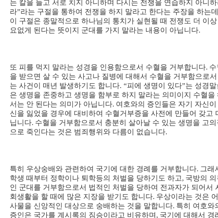
는 칼을 들고 서로 치지 아니하며 다시는 전쟁을 연습하지 아니
라
”
라는 구절을 통하여 전쟁을 하지 말라고 한다는 주장을 하는
이 구절은 종말적으로 하나님의 통치가 실현될 때 전쟁도 더 이상
요없게 된다는 뜻이지 군대를 가지 말라는 내용이 아닙니다
.
또 피를 먹지 말라는 성경을 인용함으로서 수혈을 거부합니다
.
수
을 받으면 살 수 있는 사고나 질병에 대해서 수혈을 거부함으로서
는 사건이 매년 발생하기도 합니다
. “
피에 생명이 있다
”
는 성경말
은 생명을 존중하고 생명을 함부로 하지 말라는 의미이지 수혈을
서는 안 된다는 의미가 아닙니다
.
여호와의 증인들은 자기 자신이
신을 잃었을 경우에 대비하여 수혈거부증을 사전에 만들어 갖고 
닙니다
.
수혈을 거부함으로서 충분히 살아날 수 있는 생명을 고의
으로 죽인다는 것은 범죄행위와 다름이 없습니다
.
특히 우상숭배와 관련하여 국기에 대한 경례를 거부합니다
.
그래
학생 때부터 정학이나 퇴학등의 처벌을 당하기도 하고
,
국방의 의
인 군대를 거부함으로서 법적인 처벌을 당하여 전과자가 되어서 
회생활을 할 때에 많은 지장을 받기도 합니다
.
우상이라는 것은 
사물을 신앙적인 대상으로 숭배하는 것을 말합니다
.
특히 여호와
증인은 국가를 계시록의 짐승이라고 비유하며
,
국기에 대해서 경