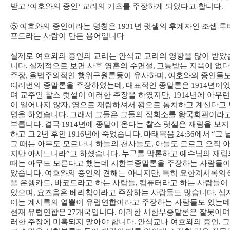
받고
‘
여호와의 증인
‘
교리의 기초를 주장하게 되었다고 합니다
.
⑤
여호와의 증인이라는 명칭은
1931
년 럿셀의 후계자인 조셉 루
포드라는 사람이 만든 용어입니다
실제로 여호와의 증인의 교리는 안식교 교리의 영향을 많이 받았
니다
.
실제적으로 보면 사후 영혼의 수면설
,
고통받는 지옥이 없
주장
,
율법주의적인 행위구원론등이 유사하며
,
여호와의 증인들
여러번의 종말론을 주장하였는데
,
대표적인 종말론은
1914
년이
며 교주인 찰스 럿셀이 이러한 주장을 하였지만
, 1914
년에 아무런
이 일어나지 않자
,
영으로 재림하셔서 왕으로 통치하고 계신다고 
명을 하였습니다
.
그래서 그들은 그들의 집회소를 왕국회관이라
부릅니다
.
결국
1914
년에 종말이 온다는 챨스 럿셀은 재림을 보지
하고 그
2
년 후인
1916
년에 죽었습니다
.
마태복음
24:36
에서
“
그 
그 때는 아무도 모르나니 하늘의 천사들도
,
아들도 모르고 오직 
지만 아시느니라
”
고 하셨습니다
.
누구를 막론하고 예수님의 재림
때는 아무도 모른다고 했는데 시한부종말론을 주장하는 사람들이
았습니다
.
여호와의 증인의 견해는 아니지만
,
특히 요한계시록의
을 은행카드
,
바코드라고 하는 사람들
,
컴퓨터라고 하는 사람들이
았으며
,
요즈음은 베리칩이라고 주장하는 사람들도 많습니다
.
심
어는 계시록의 열뿔이 유럽연합이라고 주장하는 사람들도 있는
현재 유럽연합은
27
개국입니다
.
이러한 시한부종말론은 잘못이며
러한 주장에 미혹되지 말아야 합니다
.
안식교나 여호와의 증인
,
그