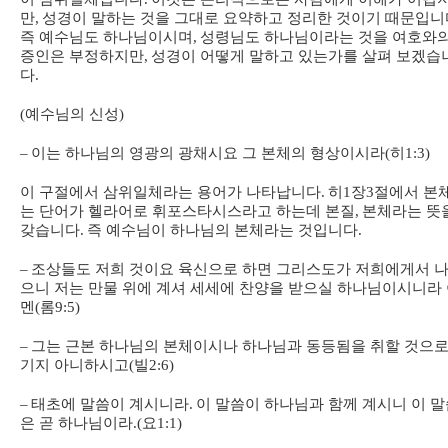
만
,
성경이 말하는 것을 그대로 요약하고 정리한 것이기 때문입니
즉 예수님도 하나님이시며
,
성령님도 하나님이라는 것을 여호와
증인은 부정하지만
,
성경이 어떻게 말하고 있는가를 살펴 보겠습
다
.
(
예수님의 신성
)
–
이는 하나님의 영광의 광채시요 그 본체의 형상이시라
(
히
1:3)
이 구절에서 삼위일체라는 용어가 나타납니다
.
히
1
장
3
절에서 본
는 단어가 헬라어로 휘포스타시스라고 하는데 본질
,
본체라는 뜻
갖습니다
.
즉 예수님이 하나님의 본체라는 것입니다
.
–
조상들도 저희 것이요 육신으로 하면 그리스도가 저희에게서 
으니 저는 만물 위에 계셔 세세에 찬양을 받으실 하나님이시니라
멘
(
롬
9:5)
–
그는 근본 하나님의 본체이시나 하나님과 동등됨을 취할 것으로
기지 아니하시고
(
빌
2:6)
–
태초에 말씀이 계시니라
.
이 말씀이 하나님과 함께 계시니 이 말
은 곧 하나님이라
.(
요
1:1)