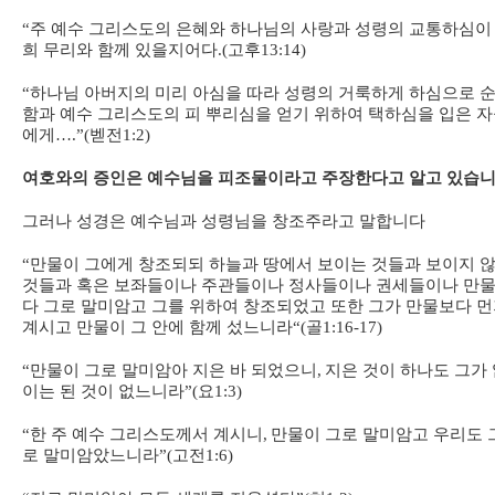
“
주 예수 그리스도의 은혜와 하나님의 사랑과 성령의 교통하심이
희 무리와 함께 있을지어다
.(
고후
13:14)
“
하나님 아버지의 미리 아심을 따라 성령의 거룩하게 하심으로 
함과 예수 그리스도의 피 뿌리심을 얻기 위하여 택하심을 입은 
에게
….”(
벧전
1:2)
여호와의 증인은 예수님을 피조물이라고 주장한다고 알고 있습
그러나 성경은 예수님과 성령님을 창조주라고 말합니다
“
만물이 그에게 창조되되 하늘과 땅에서 보이는 것들과 보이지 
것들과 혹은 보좌들이나 주관들이나 정사들이나 권세들이나 만
다 그로 말미암고 그를 위하여 창조되었고 또한 그가 만물보다 
계시고 만물이 그 안에 함께 섰느니라
“(
골
1:16-17)
“
만물이 그로 말미암아 지은 바 되었으니
,
지은 것이 하나도 그가
이는 된 것이 없느니라
”(
요
1:3)
“
한 주 예수 그리스도께서 계시니
,
만물이 그로 말미암고 우리도 
로 말미암았느니라
”(
고전
1:6)