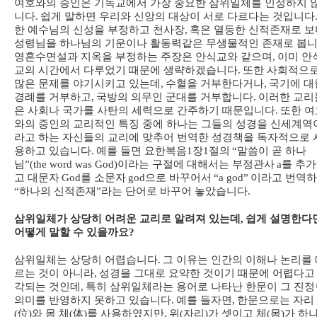
여호와의 증인은 기독교에서 가장 중요한 삼위일체를 인정하지 
니다
.
쉽게 말하면 우리와 신앙의 대상이 서로 다르다는 것입니다
한 예수님의 신성을 부정하고 천사장
,
혹은 열등한 신적존재로 보
성령님을 하나님의 기운이나 활동력같은 무생물적인 존재로 봅
영혼수면설과 지옥을 부정하는 주장은 안식교와 같으며
,
이미 안
교의 시간에서 다루었기 때문에 생략하겠습니다
.
또한 사회적으
많은 문제를 야기시키고 있는데
,
수혈을 거부한다거나
,
국기에 대
경례를 거부하고
,
국방의 의무인 군대를 거부합니다
.
이러한 교리
은 사회나 국가를 사탄의 세력으로 간주하기 때문입니다
.
또한 여
와의 증인의 교리적인 특징 중에 하나는 그들의 성경을 신세계역
라고 하는 자신들의 교리에 맞추어 번역한 성경책을 독자적으로 
용하고 있습니다
.
예를 들면 요한복음
1
장
1
절의
“
말씀이 곧 하나
님
”(the word was God)
이라는 구절에 대해서는 부정관사
a
를 추
고 대문자
God
를 소문자
god
으로 바꾸어서
“a god”
이라고 번역
“
하나의 신적존재
”
라는 단어로 바꾸어 놓았습니다
.
삼위일체가 상당히 어려운 교리로 알려져 있는데
,
쉽게 설명한다
어떻게 말할 수 있을까요
?
삼위일체는 상당히 어렵습니다
.
그 이유는 인간의 이해나 논리를 
르는 것이 아니라
,
성경을 그대로 요약한 것이기 때문에 어렵다고
각되는 것인데
,
특히 삼위일체라는 용어로 나타난 한문이 그 진정
의미를 반영하지 못하고 있습니다
.
예를 들자면
,
한문으로는 자리
(
位
)
와 몸 체
(
体
)
를 사용하였지만
,
위
(
자리
)
가 셋이고 체
(
몸
)
가 하