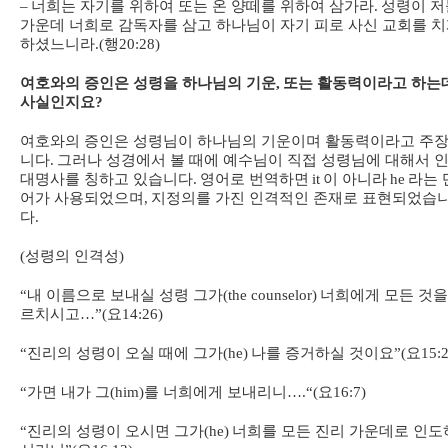
–
너희는 자기를 위하여 또는 온 양떼를 위하여 삼가라
.
성령이 저
가운데 너희로 감독자를 삼고 하나님이 자기 피로 사신 교회를 
하셨느니라
.(
행
20:28)
여호와의 증인은 성령을 하나님의 기운
,
또는 활동력이라고 하는
사실인지요
?
여호와의 증인은 성령님이 하나님의 기운이며 활동력이라고 주
니다
.
그러나 성경에서 볼 때에 예수님이 직접 성령님에 대해서 
대명사를 칭하고 있습니다
.
영어로 번역하면
it
이 아니라
he
라는 
어가 사용되었으며
,
지정의를 가진 인격적인 존재로 표현되었습
다
.
(
성령의 인격성
)
“
내 이름으로 보내실 성령 그가
(the counselor)
너희에게 모든 것을
르치시고
…”(
요
14:26)
“
진리의 성령이 오실 때에 그가
(he)
나를 증거하실 것이요
”(
요
15:
“
가면 내가 그
(him)
를 너희에게 보내리니
….“(
요
16:7)
“
진리의 성령이 오시면 그가
(he)
너희를 모든 진리 가운데로 인도