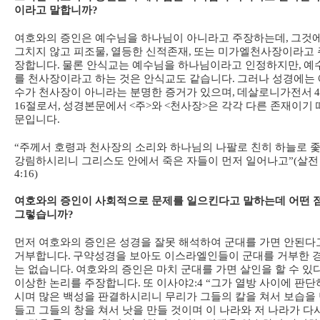
이라고 말합니까
?
여호와의 증인은 예수님을 하나님이 아니라고 주장하는데
,
그것
그치지 않고 피조물
,
열등한 신적존재
,
또는 미가엘천사장이라고 
장합니다
.
물론 안식교는 예수님을 하나님이라고 인정하지만
,
예
를 천사장이라고 하는 것은 안식교도 같습니다
.
그러나 성경에는 
수가 천사장이 아니라는 분명한 증거가 있으며
,
데살로니가전서
4
16
절로서
,
성경본문에서
<
주
>
와
<
천사장
>
은 각각 다른 존재이기 
문입니다
.
“
주께서 호령과 천사장의 소리와 하나님의 나팔로 친히 하늘로 
강림하시리니 그리스도 안에서 죽은 자들이 먼저 일어나고
”(
살전
4:16)
여호와의 증인이 사회적으로 문제를 일으킨다고 말하는데 어떤 
그렇습니까
?
먼저 여호와의 증인은 성경을 잘못 해석하여 군대를 가면 안된다
거부합니다
.
구약성경을 보아도 이스라엘인들이 군대를 거부한 
는 없습니다
.
여호와의 증인은 마치 군대를 가면 살인을 할 수 있
이상한 논리를 주장합니다
.
또 이사야
2:4 “
그가 열방 사이에 판단
시며 많은 백성을 판결하시리니 무리가 그들의 칼을 쳐서 보습을
들고 그들의 창을 쳐서 낫을 만들 것이며 이 나라와 저 나라가 다