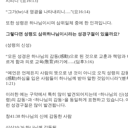
시리니
”(
요
16:13)
“
그가
(he)
내 영광을 나타내리니
….”(
요
16:14)
또한 성령은 하나님이시며 삼위일체 중에 한 인격입니다
.
그렇다면 성령도 삼위하나님이시라는 성경구절이 있을까요
?
(
성령의 신성
)
“
모든 성경은 하나님의 감동
(
感動
)
으로 된 것으로 교훈과 책망과 
르게 함과 의로 교육
(
敎育
)
하기에
…..(
딤후
3:16)
“
예언은 언제든지 사람의 뜻으로 낸 것이 아니요 오직 성령의 감
(
感動
)
하심을 입은 사람들이 하나님께 받아 말한 것임이니라
”(
벧
1:21)
이러한 예는 구약에서 특히 많이 발견되어지는데
<
하나님의 신
(
령
)
의 감동
>
과
<
하나님의 감동
>
을 동일하게 표현하고 있습니다
.
런 성경구절은 많이 발견됩니다
.
창
41:38
하나님의 신에 감동한 사람
삼상
10:26
하나님께 감동된