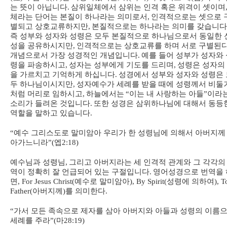
는 뜻이 아닙니다
.
삼위일체에서 삼위는 인격 혹은 위격이 셋이며
체라는 단어는 본질이 하나라는 의미로서
,
인격적으로는 셋으로 
별되고 상호교류하지만
,
본질적으로는 하나라는 의미를 갖습니다
즉 성부와 성자와 성령은 모두 본질적으로 하나님으로서 동일한 
성을 공유하시지만
,
인격적으로는 상호교류를 하며 서로 구별된
개념으로서 가장 성경적인 개념입니다
.
예를 들어 성부가 성자와 
령을 파송하시고
,
성자는 성부에게 기도를 드리며
,
성령은 성자의
을 가르치고 기억하게 하십니다
.
성경에서 성부와 성자와 성령은 
두 하나님이시지만
,
성자예수가 세례를 받을 때에 성령께서 비둘
처럼 머리로 임하시고
,
하늘에서는
“
이는 내 사랑하는 아들
”
이라
소리가 들려온 것입니다
.
또한 성경은 삼위하나님에 대해서 동등
역할을 말하고 있습니다
.
“
예수 그리스도로 말미암아 우리가 한 성령님에 의해서 아버지께
아가느니라
”(
엡
2:18)
예수님과 성령님
,
그리고 아버지라는 세 인격적 관계와 그 각각의
역이 정확히 잘 언급되어 있는 구절입니다
.
영어성경으로 번역을 
면
, For Jesus Christ(
예수로 말미암아
), By Spirit(
성령에 의하여
), T
Father(
아버지께
)
를 의미한다
.
“
가서 모든 족속으로 제자를 삼아 아버지와 아들과 성령의 이름
세례를 주라
”(
마
28:19)