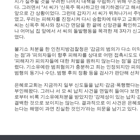
지가 실추될 것을 우려한 나머지 대책을 수립하기 위해 수소문
다. 그러면서 “서 씨가 ‘신옥주 목사하고만 얘기하겠다’고 해
앞으로 간 상황이었다. 그런데 갑자기 서 씨가 뛰쳐나가서 
였고, 우리는 피해자를 진정시켜 다시 승합차에 태우고 교회까지
씨는 신옥주 목사와 장시간 면담을 한 끝에 신앙관을 확인하고
나 어머님 집 앞에서 서 씨의 돌발행동을 목격한 제 3자가 신
였다.
불기소 처분을 한 인천지방검찰청은 ‘감금의 범의가 다소 미약
는 점’과 ‘피의자들이 향후 피해자를 상대로 어떤 접촉시도도 
‘피해자가 피의자들에 대한 처벌을 원하지 않는다는 점’을 감
렸다. 기소유예란 범죄혐의가 충분하고 죄는 인정되지만 피의
범행의 동기나 수단, 범행 후의 정황 등을 검사가 판단해 선처
은혜로교회는 지금까지 일부 신도들을 납치·감금·폭행했다는 
부인해왔다. 그러나 서 모 씨 납치 사건을 면밀히 들여다 보면
로부터 비록 기소유예처분을 받았지만 ‘강제성이 있는 납치·감
결백한 것으로 보이지는 않는다. 결과적으로 이 사건은 은혜로교
는다는 해명이 과연 진실한 것인가’라는 의문을 남기고 있다.