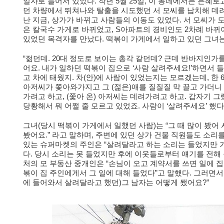
일자로 들어서 있었다. 작년 5월 25일, 이 동네에서는 은혜로
던 차량에서 뛰쳐나와 탈출을 시도했던 서 모씨를 납치해 데려
난 지금, 상가가 바뀌고 사람들의 이동도 있었다. 서 모씨가
은 칼국수 가게로 바뀌었고, S아파트의 경비인도 2차례 바뀌
있었던 목격자를 만났다. 떡볶이 가게에서 일하고 있던 그녀는
“젊던데. 20대 정도로 보이는 총각 같던데? 근데 반바지인가
어요. 내가 일하던 떡볶이 집으로 ‘사람 살려주세요!’하면서 
고 차에 태웠지. 차(안)에 사람이 있었는지는 모르겠는데, 한 
아저씨가 쫓아와가지고 그 (젊은)애를 질질질 막 끌고 가더니 차
가려고 하고, (쫓아 온) 아저씨는 데려가려고 하고. 갑자기 
당황해서 뭐 어쩔 줄 모르고 있었죠. 사람이 ‘살려주세요’ 했
그녀(당시 떡볶이 가게에서 일했던 사람)는 “그 때 많이 봤어
봤어요.” 라고 말하며, 주변에 있던 상가 건물 직원들도 소리
있는 슈퍼마켓의 주인은 “살려달라고 하는 소리는 들었지만 
다. 당시 소리는 못 들었지만 후에 이웃들로부터 얘기를 전해
처의 모 부동산 중개인은 “손님이 오고 계약서를 쓰면 일에 집
볶이 집 주인에게서 그 일에 대해 들었다”고 말했다. 그러면서
에 들어와서 살려달라고 했던)그 남자는 어떻게 됐어요?”