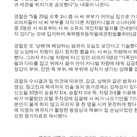
과 여관을 뒤지기로 공모했다”는 내용이 나온다.
경찰은 “5월 25일 오후 3시 쯤 서 씨 부부가 어머님 집으로
피의자들이 서 씨 부부를 각각 다른 차량(카니발과 소나타)에 
중 2명은 서 씨로부터 서 씨 소유의 개인차량 열쇠를 건네
지 갔다”는 것에 입각하여 폭력행위등처벌에관한법률위반(공
경찰은 또 ‘상해’에 해당하는 범죄의 모습도 보인다고 기술했다.
앞 노상에서 차량이 잠시 정차한 틈을 타, 서 씨는 차량에서 
했다. 그러자 카니발 차량에 타고 있던 피의자 5명은 “가족인
팔과 다리를 잡고 뒤에서 끌어 안아 카니발 차량에 태워 감금했
정강이 부위, 안면 목 부위, 배 부위에 상처가 생기는 상해를 
경찰의 수사결과 및 의견에 따르면, 감금, 상해와 같은 범죄
영상, 참고인과 목격자의 진술 등의 증거관계는 강제성이 있다
신도들 10명이 승용차 1대, 승합차 1대 즉, 차량 2대를 이
씨가 머물렀던 모텔 주차장에 집결해 서 씨가 나오기만을 기다
본인이 몰게 하지 않고 피의자 중 한 명을 시켜 운전하게 했다
에 익명의 목격자가 촬영한 동영상과 떡볶이 집 손님이었던 
요한 증거자료로 제시됐다.