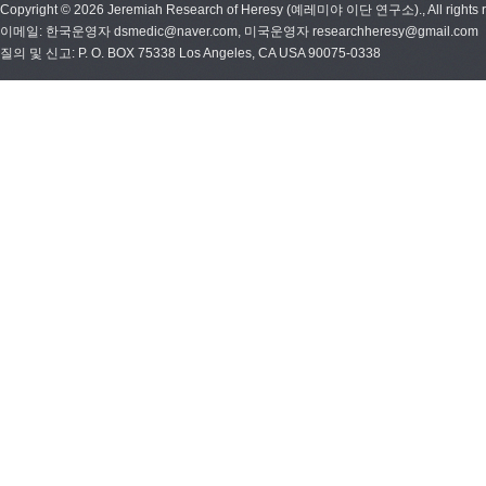
Copyright © 2026 Jeremiah Research of Heresy (예레미야 이단 연구소)., All rights r
이메일: 한국운영자 dsmedic@naver.com, 미국운영자 researchheresy@gmail.com
질의 및 신고: P. O. BOX 75338 Los Angeles, CA USA 90075-0338