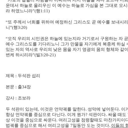
“가로되 갈릴리 사람들아 어찌하여 서서 하늘을 쳐다 보느냐 너희
운데서 하늘로 올리우신 이 예수는 하늘로 가심을 본 그대로 오
라 하였느니라”(행1:11)
“또 주께서 너희를 위하여 예정하신 그리스도 곧 예수를 보내시
니”(행3:20)
“오직 우리의 시민권은 하늘에 있는지라 거기로서 구원하는 자 곧
예수 그리스도를 기다리노니 그가 만물을 자기에게 복종케 하실 
있는 자의 역사로 우리의 낮은 몸을 자기 영광의 몸의 형체와 같
변케 하시리라”(빌3:20-21)
제목 : 두석판 섭리
본문 : 출34장
강사 : 조보라
두 석판이 있는데, 이것은 언약궤를 말한다. 성막에 넣어둔다. 이
항상 언약궤를 중심으로 다닌다. 이게 뭔가? 석판이다. 싸울 때도
상 이것을 중심으로 싸운다. 여리고성을 점령할때도 마찬가지이다
법궤를 중심으로 해서 여리고성을 7일동안 도는 것이다.
이들의 