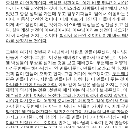
중심은 이 언약궤이다. 핵심은 석판이다. 이게 바로 뭐냐? 메시야
다. 메시야를 상징하는 것이다.
이스라엘 사람들이 광야에서 성막
있었고 항상 성막을 가둔데 두고 열두지파들이 옆에서 이동하는 
이다. 이동식 성전인 것이다. 이게 바로 가나안 땅에 들어가게 된다
이게 바로 성전이 되는 것이다. 이스라엘 백성들은 성전을 짓고 
다. 살아계신 성전이 예수님이시다. 예수님이라는 성전이 나오기
지 이 과정을 거치는 것이다.
핵심이 석판인 것이다. 이게 바로 메
야를 상징하는 것이다
.
그런데 여기서 첫번째 하나님께서 석판을 만들어주셨다. 하나님
만들어 주셨다. 그런데 이것을 깨버렸다. 받아서 내려왔는데 이
엘 백성들이 우상을 섬기는 것을 보고 깨버렸다. 두번째는 어떻게
나? 두번째는 하나님께서 안 만들어준다. 만들어 오라고 한다. 처
것과 같이 만들어 오라고 한다. 그럼 거기에 써주겠다고..
두번째 
판은 만들어 간다. 사람을 만들어간다. 하나님이 만들어 주는 것
아니라 인간이 만들어 간다.
이와 같이 똑같은 샘플을 가지는 것이
재림의 역사라는 것은..
첫번째 메시야는 하나님이 보내주셨다. 
예수님이시다. 이땅에 오셨다. 그러나 자기백성이 영접지 않았다.
시야가 다시오신다. 어떻게 오시는가? 처음것과 같이 깎아서 만
가야 한다. 두번째 메시야는 이 땅에서 만들어 가야한다. 이게 무
말인가? 뭘 만들어간다는 말인가? 인간이 하나님의 나라를 만들
가지고 가야한다. 하나님의 나라를 만들어서 가야 하나님께서 메
야라고 인정해 주는 것이다.
먼저는 하나님의 나라가 먼저 만들어