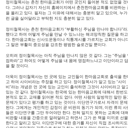
정이철목사는
춘천 한마음교회가 어떤 곳인지 들어본 적도 없었을 것
다. 그러나 갑자기 자신의 홈페이지에서 춘천한마음교회를 비판하는 
을 올리고 있다. 필자는 그 이유에 대해서는 충분히 알고 있으며, 누가
런 글을 실어달라고 부탁한 지도 충분히 알고 있다.
정이철목사는 춘천 한마음교회가
“
부활하신 주님을 만나야 합니다
”
라
했다고 하여 어떻게 주님을 만날 수 있느냐는 해괴망칙한 질문을 하고
다
.
한마음교회는 신사도운동이나 직통계시를 가르치는 교회가 아니
그 말은 부활의 중요성을 강조한 평범한 슬로건일 뿐이다
.
오히려 정이철목사는 아직 주님을 만나지 않은 것 같다
.
그는
“
주님을 
접하라
”
고 하여도 어떻게 주님을 내 몸에 영접하느냐고 이단이라고 
을 할 것이다
.
더욱이 정이철목사는 먼 곳에 있는 교인들이 한마음교회로 출석을 한
고 하여 사이비라는 주장을 하고 있다
.
정이철목사가 알고 있는
“
사이
비
”
라는 개념은 먼 곳에 있는 교인이 출석하면 그것이 사이비라고 알
있는 것 같다
.
정이철목사는 한국에 있는 한마음교회에 대해서 한번도
본적도 없고
,
교재를 읽어본 적도 없다
.
어떤 사람의 일방적인 말만 듣
문제가 있다고 평가를 하고 있는 것이다
.
이단연구가로서 자격이 문
된다
.
그에게는 개인적인 감정이 곧 비판의 동기가 되며
,
이런 류의 사
들은 이단연구를 그만 두어야만 한다
.
전혀 알지도 못하는 교회에 대
비판할 내용을 간증으로 알려달라고 하면서 그가 쓴 책을 미끼로 선
한다고 알리고 있다
.
이단연구에 대한 증거를 자신이 직접 조사하지도