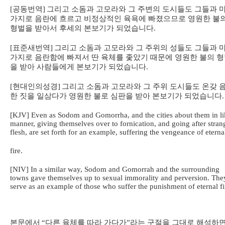
[
공동번역
]
그리고 소돔과 고모라와 그 주변의 도시들도 그들과 
가지로 음란에 흐르고 비정상적인 육욕에 빠졌으므로 영원한 불
형벌을 받아서 후세의 본보기가 되었습니다
.
[
표준새번역
]
그리고 소돔과 고모라와 그 주위의 성들도 그들과 
가지로 음란함에 빠져서 딴 육체를 좇았기 때문에 영원한 불의 
을 받아 사람들에게 본보기가 되었습니다
.
[
현대인의성경
]
그리고 소돔과 고모라와 그 주위 도시들도 온갖 
한 짓을 일삼다가 영원한 불로 심판을 받아 본보기가 되었습니다
.
[KJV] Even as Sodom and Gomorrha, and the cities about them in li
manner, giving themselves over to fornication, and going after stran
flesh, are set forth for an example, suffering the vengeance of eterna
fire.
[NIV] In a similar way, Sodom and Gomorrah and the surrounding
towns gave themselves up to sexual immorality and perversion. The
serve as an example of those who suffer the punishment of eternal fi
본문에서
“
다른 육체를 따라 가다가
”
라는 구절을 그대로 해석하