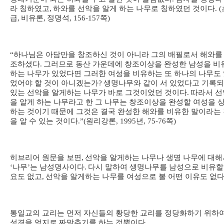
라 칭하였고
,
하와를 선악을 알게 하는 나무로 칭하였던 것이다
. (
급
,
비유론
,
정명석
, 156-157
쪽
)
“
하나님은 아담만을 창조하신 것이 아니라 그의 배필로서 해와를
조하셨다
.
그러므로 동산 가운데에 창조이상을 완성한 남성을 비
하는 나무가 있었다면 그러한 여성을 비유하는 또 하나의 나무도
었어야 할 것이 아니겠는가
?
생명나무와 같이 서 있었다고 기록
있는 선악을 알게하는 나무가 바로 그것이었던 것이다
.
따라서 선
을 알게 하는 나무라고 한 그 나무는 창조이상을 완성할 여성을 
하는 것이기 때문에 그것은 결국 완성한 해와를 비유한 말이라는
을 알 수 있는 것이다
.”(
원리강론
, 1995
년
, 75-76
쪽
)
히브리어 원문을 보면
,
선악을 알게하는 나무나 생명 나무에 대해
‘
나무
’
는 남성명사이다
.
다시 말하여 생명나무를 남성으로 비유할
요도 없고
,
선악을 알게하는 나무를 여성으로 볼 어떤 이유도 없
통일교의 교리는 먼저 자신들의 황당한 교리를 정당화하기 위하
성경을 억지로 짜맞추기를 하는 것뿐이다
.