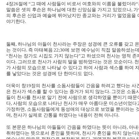
4
장
26
절에
“
그 때에 사람들이 비로서 여호와의 이름을 불렀더라
“
말씀은 셋의 후손은 하나님에 대한 신앙심을 가지고 있었으나
,
가
의 후손은 산업과 예술에 뛰어났지만 종교와는 거리가 멀었음을 
야기한다
.
둘째
,
하나님의 아들이 천사라는 주장은 성경에 큰 오류를 갖고 
는 것이다
.
즉 마태복음
22;30
에 보면 예수님이 직접 말씀하셨는
“
천사는 장가도 시집도 가지 않는다
”
고 하셨으며 천사는 영적 존
이다
.
그러므로 천사가 사람의 딸을 범하였다는 것은 모순이다
.
천
가 사람의 모습으로 나타날 수 있다고 하여 사람과 섹스를 하여 
를 낳았다는 것은 성경에 단 한마디도 없다
.
더욱이 창
19
장의 천사를 소돔사람들이 간음을 하려고 했다는 사
은 천사가 섹스를 할 수 있다는 증거가 되지 않는다
.
그것은 소돔
들이 천사를 천사로 알기 전에 사람으로 생각하였을 뿐이기 때문
다
,
사람의 모습으로 나타난 천사가 매우 아름다운 미소년이었다
가정하면
,
소돔사람들에게 동성애의 대상으로 보였을 뿐이라는 
며
,
천사가 실제로 간통을 하였다는 내용이 전혀 아니다
.
또 본문은 하나님의 아들들이 간음을 하였다는 뜻이 아니라
,
아내
취하였다는 뜻으로서 혼인을 뜻하며
,
천사가 혼인을 하지 않는다