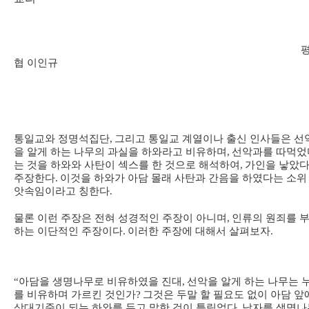
평
협 이인규
통일교와 정명석집단
,
그리고 통일교 계열이나 출신 인사들은 선
을 알게 하는 나무의 과실을 하와라고 비유하며
,
선악과를 따먹었
는 것을 하와와 사탄이 섹스를 한 것으로 해석하여
,
가인을 낳았
주장한다
.
이것을 하와가 아담 몰래 사탄과 간음을 하였다는 소위
앗속임이라고 칭한다
.
물론 이런 주장은 전혀 성경적인 주장이 아니며
,
인류의 원죄를 
하는 이단적인 주장이다
.
이러한 주장에 대해서 살펴보자
.
“
아담을 생명나무로 비유하였을 진대
,
선악을 알게 하는 나무는 
를 비유하며 가르킨 것인가
?
그것은 두말 할 필요도 없이 아담 앞
상대기준이 되는 하와를 두고 말한 것이 틀림없다
.
남자를 생명나