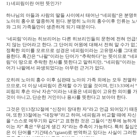
1)
네피림이란 어떤 뜻인가
?
하나님의 아들과 사람의 딸들 사이에서 태어난
“
네피림
“
은 분명
노아의 홍수로 멸종하게 된다
.
분명히 노아의 홍수이후 인류는 노
와 그의 가족들만이 생존하게 되기 때문이다
.
‘
네피림
’
이라는 히브리어는 다른 히브리인들의 문헌에 전혀 언급
지 않는 단어라고 한다
.
그 단어의 어원에 대해서 전혀 알 수가 없
정확한 의미를 모르므로 성경은 네피림이라는 고유명사를 그대로
용한다
.
혹간은
“
나팔
”
이라는 단어가
“
추락하다
”
는 뜻이므로
“
네
림
”
이 땅으로 추락한 천사를 뜻한다고 말하지만
, “
네피림
”
이라는
어가 나팔에서 파생되었다는 아무런 근거가 없다
.
오히려 노아의 홍수 이후 심판때 노아의 가족 외에는 모두 전멸
으므로
,
더 이상 네피림이 존재할 수가 없을 것이며
,
민
13:33
에서
피림의 후손 아낙 자손
”
이라는 내용은 네피림이 고유한 의미를 
것이 아니고
,
단순한 거인이나 용사를 뜻한다고 보아야 한다
.
그것은 민
13
장
32
절에
“
신장이 장대한 자
”
라고 언급 되어있기 때
며
,
또한
33
절에는
“
대장부
”
라고 하며
,
네피림과 비교할 때에 자
을
“
스스로 메뚜기와 같다
”
고 표현한 것은 그들이
“
전투에 능하게
이는 자
”
혹은
“
무섭게 생긴 자
”
라는 추측이 가능하다
.
특히 칠십
은 이 단어를
“
기간테스
”(giant)
로 번역하고 있다는 사실이 그러한