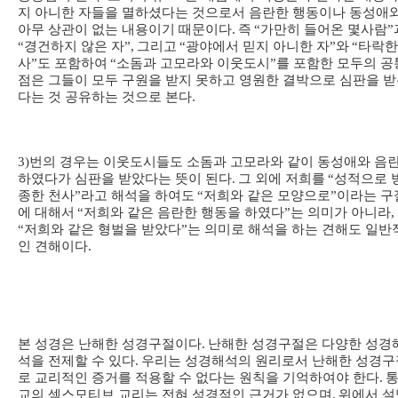
지 아니한 자들을 멸하셨다는 것으로서 음란한 행동이나 동성애
아무 상관이 없는 내용이기 때문이다
.
즉
“
가만히 들어온 몇사람
”
“
경건하지 않은 자
”,
그리고
“
광야에서 믿지 아니한 자
”
와
“
타락한
사
”
도 포함하여
“
소돔과 고모라와 이웃도시
”
를 포함한 모두의 공
점은 그들이 모두 구원을 받지 못하고 영원한 결박으로 심판을 
다는 것 공유하는 것으로 본다
.
3)
번의 경우는 이웃도시들도 소돔과 고모라와 같이 동성애와 음
하였다가 심판을 받았다는 뜻이 된다
.
그 외에 저희를
“
성적으로 
종한 천사
”
라고 해석을 하여도
“
저희와 같은 모양으로
”
이라는 구
에 대해서
“
저희와 같은 음란한 행동을 하였다
”
는 의미가 아니라
,
“
저희와 같은 형벌을 받았다
”
는 의미로 해석을 하는 견해도 일반
인 견해이다
.
본 성경은 난해한 성경구절이다
.
난해한 성경구절은 다양한 성경
석을 전제할 수 있다
.
우리는 성경해석의 원리로서 난해한 성경구
로 교리적인 증거를 적용할 수 없다는 원칙을 기억하여야 한다
.
교의 섹스모티브 교리는 전혀 성경적인 근거가 없으며
,
위에서 설