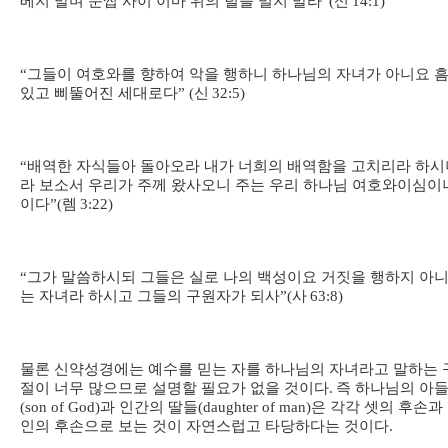
베지 말며 눈썹 사이 이마 위의 털을 밀지 말라
”(
신
14:1)
“
그들이 여호와를 향하여 악을 행하니 하나님의 자녀가 아니요 
있고 삐뚤어진 세대로다
” (
신
32:5)
“
배역한 자식들아 돌아오라 내가 너희의 배역함을 고치리라 하시
라 보소서 우리가 주께 왔사오니 주는 우리 하나님 여호와이심이
이다
”(
렘
3:22)
“
그가 말씀하시되 그들은 실로 나의 백성이요 거짓을 행하지 아
는 자녀라 하시고 그들의 구원자가 되사
”(
사
63:8)
물론 신약성경에는 예수를 믿는 자를 하나님의 자녀라고 말하는 
절이 너무 많으므로 설명할 필요가 없을 것이다
.
즉 하나님의 아
(son of God)
과 인간의 딸들
(daughter of man)
은 각각 셋의 후손과
인의 후손으로 보는 것이 자연스럽고 타당하다는 것이다
.