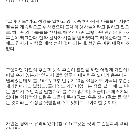
이었더라
”(
창
6:4)
“
그 후에도
“
라고 성경을 말하고 있다
.
즉 하나님의 아들들이 사람
딸들을 계속적으로 취하였으며 고대의 용사들이라고 말하고 있
로
,
하나님의 아들들을 천사로 해석한다면 그렇다면 인간은 천사
후손이 되고만다
.
만약 천사가 사람을 범하였다고 해석한다면 그 
에도 천사가 사람을 계속 범한 것이 되는데
,
성경은 이런 내용이 
없다
.
그렇다면 가인의 후손과 셋의 후손이 혼인을 하면 어떻게 거인이
어날 수가 있는가
?
앞서서 말하였듯이 네피림은 노아의 홍수에서
멸되었는데도 불구하고
,
그후 민수기
13
장
33
절에도 아낙의 후손
네피림이라고 불렸고
,
골리앗도 거인이었다는 점을 볼 때에 그 단
는 반드시 거인족을 말한다고 볼 수가 없으며
,
더군다나 메뚜기와
았다는 외형적인 표현은 그들이 무사
(
武士
)
혹은 전사
(
戰士
)
를 말
는 것이라는 주장을 뒷받침해주고 있다고 보아야할 것이다
.
가인은 땅에서 유리되었다
.(
창
4:14)
그것은 셋의 후손들과의 격리