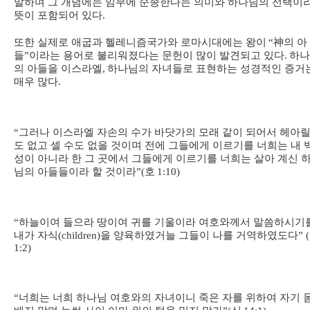
말하며 그 개념에는 임무에 순종한다는 의미와 하나님의 선택이
뜻이 포함되어 있다
.
또한 실제로 애굽과 헬레니즘국가와 로마시대에는 왕이
“
神
의 아
들
”
이라는 용어로 불리워졌다는 문헌이 많이 발견되고 있다
.
하나
의 아들을 이스라엘
,
하나님의 자녀들로 표현하는 성경적인 증거
매우 많다
.
“
그러나 이스라엘 자손의 수가 바닷가의 모래 같이 되어서 헤아릴
도 없고 셀 수도 없을 것이며 전에 그들에게 이르기를 너희는 내 
성이 아니라 한 그 곳에서 그들에게 이르기를 너희는 살아 계신 
님의 아들들이라 할 것이라
”(
호
1:10)
“
하늘이여 들으라 땅이여 귀를 기울이라 여호와께서 말씀하시기
내가 자식
(children)
을 양육하였거늘 그들이 나를 거역하였도다
” (
1:2)
“
너희는 너희 하나님 여호와의 자녀이니 죽은 자를 위하여 자기 