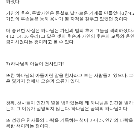
하였다
.
가인의 후손
,
두발가인은 동철로 날카로운 기계를 만들었다
.(
창
4:
가인의 후손들은 능히 용사가 될 자격을 갖추고 있었던 것이다
.
더 중요한 사실은 하나님은 가인의 범죄 후에 그들을 격리하셨다
.
4:12, 14, 16
유리
)
그 말은 셋의 후손과 가인의 후손의 교류와 혼
금지시켰다는 뜻이라고 볼 수 있다
.
3)
하나님의 아들이 천사인가
?
또한 하나님의 아들이란 말을 천사라고 보는 사람들이 있으나
,
그
은 몇가지 점에서 모순과 오류가 있다
.
첫째
,
천사들이 인간의 딸을 범하였는데 왜 하나님은 인간을 벌하
는지 그 이유가 설명되지 않는다
.
하나님은 공의의 하나님이다
.
또 성경은 천사들의 타락을 기록하는 책이 아니라
,
인간의 타락을
록한 책이라는 점이다
.