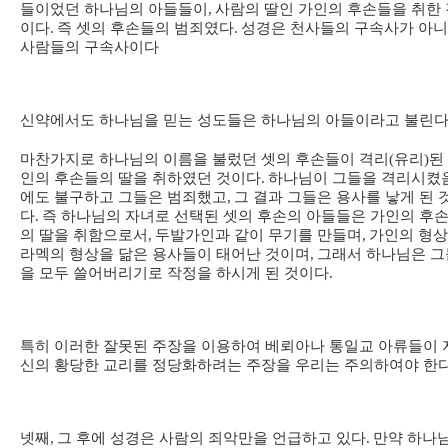
들이었던 하나님의 아들들이
,
사람의 딸인 가인의 후손들을 취한 
이다
.
즉 셋의 후손들의 범죄였다
.
성경은 천사들의 구속사가 아
사람들의 구속사이다
신약에서도 하나님을 믿는 성도들은 하나님의 아들이라고 불린
마찬가지로 하나님의 이름을 불렀던 셋의 후손들이 격리
(
유리
)
된
인의 후손들의 딸을 취하였던 것이다
.
하나님이 그들을 격리시켰
에도 불구하고 그들은 범죄했고
,
그 결과 그들은 용사를 낳게 된 
다
.
즉 하나님의 자녀로 선택된 셋의 후손의 아들들은 가인의 후
의 딸을 취함으로서
,
두발가인과 같이 무기를 만들며
,
가인의 형
라멕의 형상을 닮은 용사들이 태어난 것이며
,
그래서 하나님은 그
을 모두 쓸어버리기로 작정을 하시게 된 것이다
.
특히 이러한 잘못된 주장을 이용하여 베뢰아나 통일교 아류들이 
신의 황당한 교리를 정당화하려는 주장을 우리는 주의하여야 한
넷째
,
그 후에 성경은 사람의 죄악만을 언급하고 있다
.
만약 하나