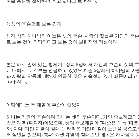
론을 충분히 설명하여 주고 있다고 보여진다
.
2)
셋의 후손으로 보는 견해
성경 상의 하나님의 아들은 셋의 후손
,
사람의 딸들은 가인의 후
로 보는 것이 타당하다고 보는 것이 보편적인 정설이다
.
본문 바로 앞에 있는 창세기
4
장과
5
장에서 가인의 후손과 셋의 
에 대해서 그 계보를 언급하고 있었으며 곧
6
장에서 하나님의 아
과 사람의 딸들에 대해서 언급한 것은 연속성이 있기 때문이라고
아야 한다
.
아담에게는 두 계열의 후손이 있었다
.
하나는 가인의 후손이며 하나는 셋의 후손이다
.
가인 족보계열의
손은 라멕
(
파괴자
)
이었으며
,
셋의 족보계열의
7
대손은 에녹
(
따르
자
)
이다
.
가인 계열의 칠대손
,
라멕은 가인과 같이 소년을 창으로 
러 살인을 했으며
(
창
4;23)
셋 계열의 칠대손인 에녹은 하나님과 