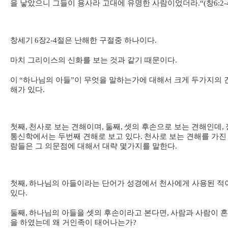
을 낳았으니 그들이 용사라 고대에 유명한 사람이었더라
.“(
창
6:2-
창세기
6
장
2-4
절은 난해한 구절중 하나이다
.
마치 그리이스의 신화를 보는 것과 같기 때문이다
.
이
“
하나님의 아들
”
이 무엇을 말하는가에 대해서 크게 두가지의 
해가 있다
.
첫째
,
천사로 보는 견해이며
,
둘째
,
셋의 후손으로 보는 견해인데
,
통신학에서는 두번째 견해로 보고 있다
.
천사로 보는 견해를 가진
람들은 그 의문점에 대해서 대략 몇가지를 말한다
.
첫째
,
하나님의 아들이라는 단어가 성경에서 천사에게 사용된 적
있다
.
둘째
,
하나님의 아들을 셋의 후손이라고 본다면
,
사람과 사람이 
을 하였는데 왜 거인족이 태어나는가
?