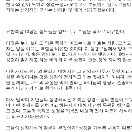
한 바와 같이 오히려 성경구절과 오류로서 부딪히게 된다
.
그들이
장하는 성경적인 근거는 난해한 몇 개의 성경구절뿐이다
.
요한복음
10
장은 성도들을 양으로
,
예수님을 목자로 비유한다
.
이것은 누가 보아도 양은 목자가 이끄는대로 따르는 성향
,
그리고
자는 양을 이끄는 역할을 비유한 것이다
.
이 성경구절에서 양이 
몇 마리인지
,
혹은 양의 눈과 털
,
양의 다리가 왜 넷인가에 대해서
성경이 말하려고 하는 비유와 아무 상관이 없는 것에 지나지 않
마찬가지로 인간의 원죄에 대해서는 그 선악과 나무가 무엇이고 
실은 무엇이냐는 것은 성경이 전하려고 하는 멧세지가 아니다
.
선
을 알게하는 나무의 과실을 먹지 말라는 하나님의 명령에 순종하
는가 아닌가가 바로 원죄이기 때문이다
.
다시 말하여 이단들의 성경해석은 기록된 성경구절의 본질이 무
며 어떤 멧세지를 전하려고 하는지에 대해서 전혀 무관한 해석을
고 있다
.
그들의 목적은 성경을 기록된 내용과 전혀 다르게 해석
는 의도이기 때문이다
.
그들의 성경해석의 결론이 무엇인가
?
성경을 기록된 내용과 다르