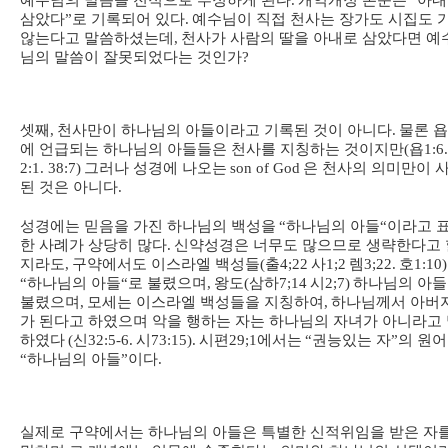
예수님의 말씀을 전적으로 부정하게 된다
.
개역개정 본문은
“
아내
삼았다
”
로 기록되어 있다
.
예수님이 직접 천사는 장가도 시집도 
않는다고 말씀하셨는데
,
천사가 사람의 딸을 아내로 삼았다면 예
님의 말씀이 잘못되었다는 것인가
?
셋째
,
천사만이 하나님의 아들이라고 기록된 것이 아니다
.
물론 
에 언급되는 하나님의 아들들은 천사를 지칭하는 것이지만
(
욥
1:6.
2:1. 38:7)
그러나 성경에 나오는
son of God
은 천사의 의미만이 
된 것은 아니다
.
성경에는 믿음을 가진 하나님의 백성을
“
하나님의 아들
“
이라고 
한 사례가 상당히 많다
.
신약성경은 너무도 많으므로 생략한다고 
지라도
,
구약에서도 이스라엘 백성들
(
출
4;22
사
1;2
렘
3;22.
호
1:10)
“
하나님의 아들
“
로 불렸으며
,
왕도
(
삼하
7;14
시
2;7)
하나님의 아
불렸으며
,
모세는 이스라엘 백성들을 지칭하여
,
하나님께서 아버
가 된다고 하였으며 악을 행하는 자는 하나님의 자녀가 아니라고
하였다
(
신
32:5-6.
시
73:15).
시편
29;1
에서는
“
권능있는 자
”
의 원
“
하나님의 아들
”
이다
.
실제로 구약에서는 하나님의 아들은 특별한 신적위임을 받은 자