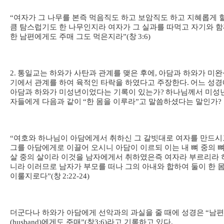
“
여자가 그 나무를 본즉 먹음직도 하고 보암직도 하고 지혜롭게 
큼 탐스럽기도 한 나무인지라 여자가 그 실과를 따먹고 자기와 
한 남편에게도 주매 그도 먹은지라
”(
창
3:6)
2.
통일교는 하와가 사탄과 관계를 맺은 후에
,
아담과 하와가 미완
기에서 관계를 하여 육적인 타락을 하였다고 주장한다
.
어느 성경
아담과 하와가 미성년이었다는 기록이 있는가
?
하나님께서 미성
자들에게 다음과 같이
“
한 몸을 이루라
”
고 말씀하셨다는 말인가
?
“
여호와 하나님이 아담에게서 취하신 그 갈빗대로 여자를 만드시
그를 아담에게로 이끌어 오시니 아담이 이르되 이는 내 뼈 중의 
살 중의 살이라 이것을 남자에게서 취하였은즉 여자라 부르리라 
니라 이러므로 남자가 부모를 떠나 그의 아내와 합하여 둘이 한 
이룰지로다
”(
창
2:22-24)
더군다나 하와가 아담에게 선악과의 과실을 줄 때에 성경은
“
남편
(husband)
에게도 주매
”(
창
3:6)
라고 기록하고 있다
.