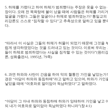
5.
하체를 가렸다고 하여 하체가 범죄했다는 주장은 웃을 수 없는
장이다
.
오래 전 목욕탕에 불이 났을 때에 사람들은 하체를 가리
얼굴을 가렸다
.
그들은 얼굴이나 하체로 범죄하였는가
?
통일교의
리강론도 스스로
“
짐작할 수 있다
”
고 추측성으로 말하고 있을 뿐
다
.
“
따라서 이 사실은 그들의 하체가 허물이 되었기 때문에 그것을 
럽게 생각하였었다는 것을 드러내고 있는 것이다
.
이로써 우리는 
들이 하체로 범죄하였다는 사실을 짐작할 수 있는 것이다
”(
원리
론
,
성화출판사
, 1995
년
, 79
쪽
)
6.
과연 하와와 사탄이 간음을 하여 악의 혈통인 가인을 낳았는가
경은
“
아담이 하와와 동침하매
”
라고 말하고 있으며
,
하와가 가인
낳았을 때에
“
여호와로 말미암아 득남하였다
”
고 말하였다
.
“
아담이 그 아내 하와와 동침하매 하와가 잉태하여 가인을 낳고 
되 내가 여호와로 말미암아 득남하였다 하니라
”(
창
4:1)