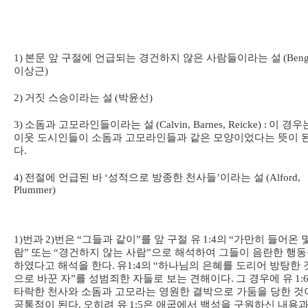
1)
본문 앞 구절에 언급되는 경건하지 않은 사람들이라는 설
(Beng
이상근
)
2)
거짓 스승이라는 설
(
박윤선
)
3)
소돔과 고모라인들이라는 설
(Calvin, Barnes, Reicke) :
이 경우
이웃 도시인들이 소돔과 고모라인들과 같은 모양이었다는 뜻이 
다
.
4)
전절에 언급된 바
‘
성적으로 방종한 천사들
’
이라는 설
(Alford,
Plummer)
1)
번과
2)
번은
“
그들과 같이
”
를 앞 구절 유
1:4
의
“
가만히 들어온 
람
”
또는
“
경건하지 않는 사람
”
으로 해석하여 그들이 음란한 행
하였다고 해석을 한다
.
유
1:4
의
“
하나님의 은혜를 도리어 방탕한 
으로 바꾼 자
”
를 성범죄한 자들로 보는 견해이다
.
그 경우에 유
1:
타락한 천사와 소돔과 고모라는 영원한 결박으로 가둠을 당한 것
공통점이 된다
.
오히려 유
1:5
은 애굽에서 백성을 구원하신 내용과