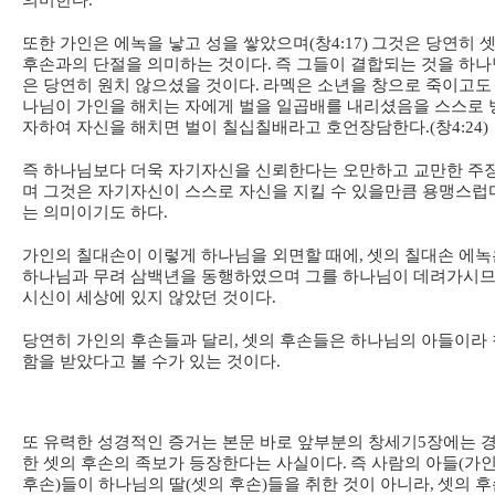
의미한다
.
또한 가인은 에녹을 낳고 성을 쌓았으며
(
창
4:17)
그것은 당연히 
후손과의 단절을 의미하는 것이다
.
즉 그들이 결합되는 것을 하나
은 당연히 원치 않으셨을 것이다
.
라멕은 소년을 창으로 죽이고도
나님이 가인을 해치는 자에게 벌을 일곱배를 내리셨음을 스스로 
자하여 자신을 해치면 벌이 칠십칠배라고 호언장담한다
.(
창
4:24)
즉 하나님보다 더욱 자기자신을 신뢰한다는 오만하고 교만한 주
며 그것은 자기자신이 스스로 자신을 지킬 수 있을만큼 용맹스럽
는 의미이기도 하다
.
가인의 칠대손이 이렇게 하나님을 외면할 때에
,
셋의 칠대손 에녹
하나님과 무려 삼백년을 동행하였으며 그를 하나님이 데려가시
시신이 세상에 있지 않았던 것이다
.
당연히 가인의 후손들과 달리
,
셋의 후손들은 하나님의 아들이라 
함을 받았다고 볼 수가 있는 것이다
.
또 유력한 성경적인 증거는 본문 바로 앞부분의 창세기
5
장에는 
한 셋의 후손의 족보가 등장한다는 사실이다
.
즉 사람의 아들
(
가
후손
)
들이 하나님의 딸
(
셋의 후손
)
들을 취한 것이 아니라
,
셋의 후