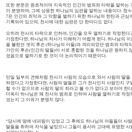
또한 본문은 원초적이며 지속적인 인간의 범죄와 타락을 말하는 
이 분명하며
,
그에 상응한 하나님의 심판을 말하는 내용이다
.
창
6
7
은 인간의 죄악과 그 악함을 벌하기 위한 하나님의 한탄과 근심
기록되어 있으며
,
천사에 대한 심판은 단 한마디도 없다
.
오히려 천사의 타락으로 인하여
,
인간을 모두 멸하기로 작정한다
가정한다면
,
하나님의 처사가 이해하기 어렵게 된다
.
하나님의 이
을 불렀던 셋의 후손
(
하나님의 아들
)
과 격리되었던 범죄와 타락
가인의 후손
(
인간의 딸들
)
이 서로 혼합된 것을 하나님은 원하지 
셨음으로 멸하기로 한 것이 더 논리적이기 때문이다
.
만일 일부의 견해처럼 천사가 사람의 모습으로 와서 사람의 딸을
하였다고 가정한다면
,
사람의 딸들은 그가 천사인지 사람인지 구
할 수가 없으므로 사람의 딸의 죄라고 볼 수가 없다고 보아야 한
더욱이 하나님은 왜 천사의 범죄로 인하여 사람을 멸하기로 작정
셨는지 그 이유가 분명치 않다
.
“
당시에 땅에 네피림이 있었고 그 후에도 하나님의 아들들이 사
딸들을 취하여 자식을 낳았으니 그들이 용사라 고대에 유명한 사