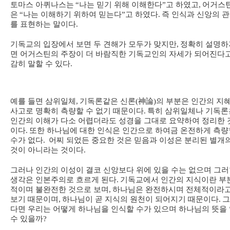
토마스 아퀴나스는
“
나는 믿기 위해 이해한다
”
고 하였고
,
어거스
은
“
나는 이해하기 위하여 믿는다
”
고 하였다
.
즉 인식과 신앙의 
를 표현하는 말이다
.
기독교의 입장에서 보면 두 견해가 모두가 맞지만
,
정확히 설명하
면 어거스틴의 주장이 더 바람직한 기독교인의 자세가 되어진다
감히 말할 수 있다
.
예를 들면 삼위일체
,
기독론같은 신론
(
神論
)
의 부분은 인간의 지
사고로 명확히 측량할 수 없기 때문이다
.
특히 삼위일체나 기독론
인간의 이해가 다소 어렵더라도 성경을 그대로 요약하여 정리한 
이다
.
또한 하나님에 대한 인식은 인간으로 하여금 온전하게 측량
수가 없다
.
어찌 되었든 중요한 것은 믿음과 이성은 분리된 별개
것이 아니라는 것이다
.
그러나 인간의 이성이 결코 신앙보다 위에 있을 수는 없으며 그
생각은 인본주의로 흐르게 된다
.
기독교에서 인간의 지식이란 부
적이며 불완전한 것으로 보며
,
하나님은 완전하시며 전체적이라
보기 때문이며
,
하나님이 곧 지식의 원천이 되어지기 때문이다
.
그
다면 우리는 어떻게 하나님을 인식할 수가 있으며 하나님의 뜻을
수 있을까
?