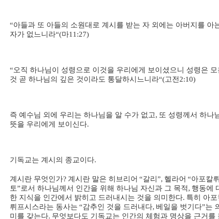
“
아들과 또 아들의 소원대로 계시를 받는 자 외에는 아버지를 아
자가 없느니라
“(
마
11:27)
“
오직 하나님이 성령으로 이것을 우리에게 보이셨으니 성령은 모
것 곧 하나님의 깊은 것이라도 통달하시느니라
“(
고전
2:10)
즉 예수님 외에 우리는 하나님을 알 수가 없고
,
또 성령께서 하나
뜻을 우리에게 보이신다
.
기독교는 계시의 종교이다
.
계시란 무엇인가
?
계시란 말은 히브리어
“
갈리
”,
헬라어
“
아포칼
토
”
로서 하나님께서 인간을 위해 하나님 자신과 그 목적
,
행동에 
한 지식을 인간에서 밝히고 드러내시는 것을 의미한다
.
특히 아포
뤼프시스라는 동사는
“
감추인 것을 드러내다
,
베일을 벗기다
”
는 
미를 갖는다
.
무엇보다도 기독교는 인간의 체험과 명상을 근거를 