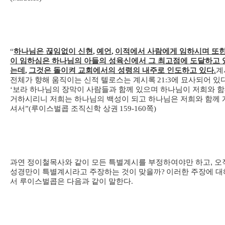
“
하나님은 끊임없이 신현
,
예언
,
이적에서 사람에게 임하시며 또
이 임하심은 하나님의 아들의 성육신에서 그 최고점에 도달하고 
는데
,
그것은 돌이켜 교회에서의 성령의 내주로 인도하고 있다
.
계
전체가 향해 움직이는 신적 텔로스는 계시록
21:3
에 묘사되어 있
‘
보라 하나님의 장막이 사람들과 함께 있으며 하나님이 저희와 
거하시리니 저희는 하나님의 백성이 되고 하나님은 저희와 함께 
셔서
”(
루이스벌콥 조직신학 상권
159-160
쪽
)
과연 정이철목사와 같이 모든 특별계시를 부정하여야만 하고, 오
성경만이 특별계시라고 주장하는 것이 맞을까
?
이러한 주장에 대
서 루이스벌콥은 다음과 같이 말한다
.