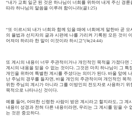
“
내가 교회 일군 된 것은 하나님이 너희를 위하여 내게 주신 경륜
따라 하나님의 말씀을 이루려 함이니라
(
골
1:25)
“
또 이르시되 내가 너희와 함께 있을 때에 너희에게 말한바 곧 모
의 율법과 선지자의 글과 시편에 나를 가리켜 기록된 모든 것이 
어져야 하리라 한 말이 이것이라 하시고
”(
눅
24:44)
또 계시의 내용이 너무 주관적이거나 개인적인 목적을 가졌다면 
계시의 내용을 믿을 수 없는 것이다
.
그것은 마치 하나님이 그 특
개인을 위하여 특별한 계시를 주셨다는 의미가 된다
.
바울 앞에 
난 주님의 경우를 들자면
,
바울 개인의 주관적이며 개인적인 목적
위한 주님의 계시가 아니라 그를 이방인의 전도자로 사용하기 위
목적으로 나타나신 것이다
.
예를 들어
,
어떠한 신령한 사람이 받은 계시라고 할지라도
,
그 계
내용이 성경과 전혀 다른 내용이라면
,
우리는 그 계시를 믿을 수 
는 것은 중요하다
.