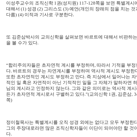
이성주교수의 조직신학
1
권
(
성지원
) 117-128
쪽을 보면 특별계시
대해서
(1)
성경
(2)
그리스도
(3)
예언
(
개인의 장래의 점을 치는 것
다름
) (4)
이적과 기사로 구분한다.
또 김준삼박사의 교의신학을 살펴보면 바르트에 대해서 비판하는
을 볼 수가 있다
.
“
합리주의자들은 초자연적 계시를 부정하며
,
따라서 기적을 부정
다
.
바르트의 경우는 자연계시를 부정하며 역사적 계시도 부정한
또한 초자연적인 계시도 부정하고 만다
.
즉 지상에서 일어나는 자
적인 일 혹은 자연적이 아닌 기적적인 일들 그 자체가 말하자면 
님의 계시라고 인정하지 않는다
.
그와 같은 의미로는 역사적 계시
든가 초자연적 계시로서 구별하고 있다
.”(
교의신학
1
권
,
김준삼
, 3
쪽
)
정이철목사는 특별계시를 오직 성경 외에는 없다고 모두 부정한
그의 주장대로라면 많은 조직신학자들이 이단이 되어야만 할 것
다
.