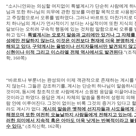
“
소시니안파는 의심할 여지없이 특별계시가 단순히 사람에게 하
님과 또한 하나님의 의무에 관한 정보를 마련할 목적으로 사용된
고 주장함으로서 오류를 범하였다
.
그러나 바르트도 마찬가지로 
치 하나님의 계시가 언사적이기 보다는 사실적이며 또한 지식의 
달보다는 오히려 구속적 행동에 있는 것처럼 말함으로써 오류를 
하고 있다
.
특별계시는 오로지 말씀과 교리에만 있거나 그 자체를
성에만 전달하지 않는다
.
이것은 이전보다 현재에 더욱 분명하게 
해되고 있다
.
구약계시는 율법이나 선지자들에서만 발견되지 않
신현이나 이적 그리고 이스라엘 전체 역사에서도 발견된다
.”(
조
학
, 160
쪽
)
“
바르트나 부룬너는 완성되어 이제 객관적으로 존재하는 계시를 
지 않는다
.
그들은 강조하기를
,
계시는 단순히 하나님이 말씀하시
것이며
,
동시에 창조적으로 사람에게서 소원된 응답을 이끌어내
것이라고 하였다
.
응답은 계시 자체의 말씀을 통하여 성령의 의해
람 안에 이루어진다
.
그것이 없이는 비록 그것의 증거가 있다고 
라도 계시가 없다
.
계시의 말씀은 옛적에 선지자들과 사도들에게 
해졌으며 또한 여전히 오늘날까지 사람들에게 전해지고 있는데
,
러한 의미에서 지속적 혹은 아마도 더욱 낫게는 반복적이라고 불
수 있다
.
” (
조직신학
, 162
쪽
)