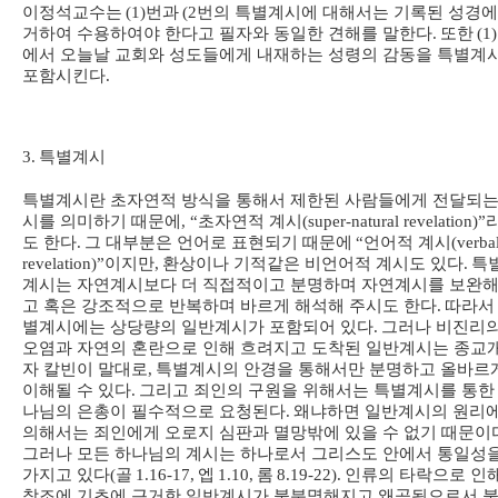
이정석교수는
(1)
번과
(2
번의 특별계시에 대해서는 기록된 성경에
거하여 수용하여야 한다고 필자와 동일한 견해를 말한다
.
또한
(1)
에서 오늘날 교회와 성도들에게 내재하는 성령의 감동을 특별계
포함시킨다
.
3.
특별계시
특별계시란 초자연적 방식을 통해서 제한된 사람들에게 전달되는
시를 의미하기 때문에
, “
초자연적 계시
(super-natural revelation)”
도 한다
.
그 대부분은 언어로 표현되기 때문에
“
언어적 계시
(verba
revelation)”
이지만
,
환상이나 기적같은 비언어적 계시도 있다
.
특
계시는 자연계시보다 더 직접적이고 분명하며 자연계시를 보완해
고 혹은 강조적으로 반복하며 바르게 해석해 주시도 한다
.
따라서
별계시에는 상당량의 일반계시가 포함되어 있다
.
그러나 비진리
오염과 자연의 혼란으로 인해 흐려지고 도착된 일반계시는 종교
자 칼빈이 말대로
,
특별계시의 안경을 통해서만 분명하고 올바르
이해될 수 있다
.
그리고 죄인의 구원을 위해서는 특별계시를 통한
나님의 은총이 필수적으로 요청된다
.
왜냐하면 일반계시의 원리
의해서는 죄인에게 오로지 심판과 멸망밖에 있을 수 없기 때문이
그러나 모든 하나님의 계시는 하나로서 그리스도 안에서 통일성
가지고 있다
(
골
1.16-17,
엡
1.10,
롬
8.19-22).
인류의 타락으로 인
창조에 기초에 근거한 일반계시가 불분명해지고 왜곡됨으로서 