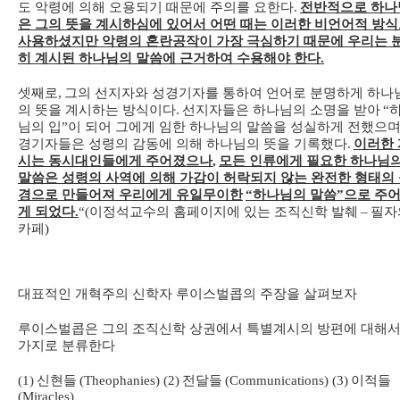
도 악령에 의해 오용되기 때문에 주의를 요한다
.
전반적으로 하나
은 그의 뜻을 계시하심에 있어서 어떤 때는 이러한 비언어적 방
사용하셨지만 악령의 혼란공작이 가장 극심하기 때문에 우리는 
히 계시된 하나님의 말씀에 근거하여 수용해야 한다
.
셋째로
,
그의 선지자와 성경기자를 통하여 언어로 분명하게 하나
의 뜻을 계시하는 방식이다
.
선지자들은 하나님의 소명을 받아
“
님의 입
”
이 되어 그에게 임한 하나님의 말씀을 성실하게 전했으며
경기자들은 성령의 감동에 의해 하나님의 뜻을 기록했다
.
이러한 
시는 동시대인들에게 주어졌으나
,
모든 인류에게 필요한 하나님
말씀은 성령의 사역에 의해 가감이 허락되지 않는 완전한 형태의
경으로 만들어져 우리에게 유일무이한
“
하나님의 말씀
”
으로 주
게 되었다
.
“(
이정석교수의 홈페이지에 있는 조직신학 발췌
–
필자
카페
)
대표적인 개혁주의 신학자 루이스벌콥의 주장을 살펴보자
루이스벌콥은 그의 조직신학 상권에서 특별계시의 방편에 대해서
가지로 분류한다
(1)
신현들
(Theophanies) (2)
전달들
(Communications) (3)
이적들
(Miracles)