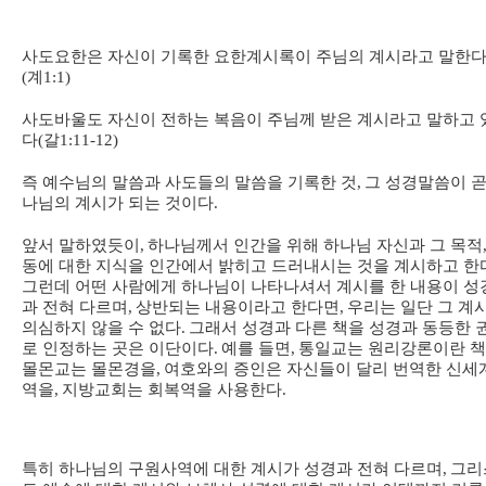
사도요한은 자신이 기록한 요한계시록이 주님의 계시라고 말한
(
계
1:1)
사도바울도 자신이 전하는 복음이 주님께 받은 계시라고 말하고 
다
(
갈
1:11-12)
즉 예수님의 말씀과 사도들의 말씀을 기록한 것
,
그 성경말씀이 곧
나님의 계시가 되는 것이다
.
앞서 말하였듯이
,
하나님께서 인간을 위해 하나님 자신과 그 목적
동에 대한 지식을 인간에서 밝히고 드러내시는 것을 계시하고 한
그런데 어떤 사람에게 하나님이 나타나셔서 계시를 한 내용이 성
과 전혀 다르며
,
상반되는 내용이라고 한다면
,
우리는 일단 그 계
의심하지 않을 수 없다
.
그래서 성경과 다른 책을 성경과 동등한 
로 인정하는 곳은 이단이다
.
예를 들면
,
통일교는 원리강론이란 
몰몬교는 몰몬경을
,
여호와의 증인은 자신들이 달리 번역한 신세
역을
,
지방교회는 회복역을 사용한다
.
특히 하나님의 구원사역에 대한 계시가 성경과 전혀 다르며
,
그리