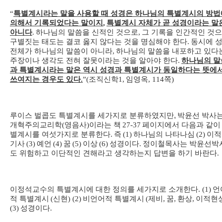
“
특별계시라는 말을 사용할 때 성경은 하나님의 특별계시의 방법
의해서 기록되었다는 말이지
,
특별계시 자체가 곧 성경이라는 말
아니다
.
하나님의 말씀을 신적인 것으로
,
그 기록을 인간적인 것
구별짓는 태도는 결코 옳지 않다는 것을 명심해야 한다
.
동시에 
전체가 하나님의 말씀이 아니라
,
하나님의 말씀을 내포하고 있다
주장이나 생각도 전혀 잘못이라는 것을 알아야 한다
.
하나님의 말
과 특별계시라는 말은 역시 성경과 특별계시가 동일하다는 뜻에
쓰여지는 경우도 있다
.
”(
조직신학
1,
임영옥
, 114
쪽
)
루이스 벌콥도 특별계시를 세가지로 분류하였지만,
박윤선 박사
개혁주의교리학
(
영음사
)
이라는 책
27-37
페이지에서 다음과 같이
별계시를 여섯가지로 분류한다
.
즉
(1)
하나님의 나타나심
(2)
이적
기사
(3)
예언
(4)
꿈
(5)
이상
(6)
성경이다
.
정이철목사는 박윤선박
도 위험하고 이단적인 견해라고 생각하는지 답변을 하기 바란다
.
이정석교수의 특별계시에 대한 정의를 세가지로 소개한다
. (1)
언
적 특별계시
(
신현
) (2)
비언어적 특별계시
(
제비
,
꿈
,
환상
,
이적현
(3)
성경이다
.