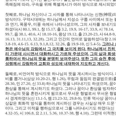
족해짐에 따라
,
구속을 위해 특별계시가 여러 방식으로 제시되었
첫째로
,
하나님 자신이나 그 사자를 통해 나타나시는 신현
(
神現
)
방식이다
.
구약시대에는 하나님께서 지성소 구룹 사이에서 또는 
과 연기
,
폭풍우
,
미풍 속에서 나타나셨으며
,
그의 사자를 보내기
하셨다
(
시
80.1, 99.1,
창
15.17,
출
3.2, 19.9, 16-17, 33.9,
시
78.14,
99.7,
욥
38.1, 40.6,
시
18.10-16,
왕상
19.12,
출
23.20-23,
사
64.8-9,
16.13, 31.11,13, 32.28).
그리고 인간의 언어로 말씀하셨다
(
창
2.16
3.8-19, 4.6-15. 6.13, 9.1,8,12, 32.26,
출
19.9-10,
신
5.4-5).
그러나 
현은 예수님의 강림에서 그 극치를 보이게 된다
.
하나님께서 친히
리 가운데 사시면서 대화하시고 가르쳐 주셨으며
,
그의 삶과 희생
통하여서 하나님의 뜻을 분명히 보여주셨다
.
또한 그의 승천 후에
성령께서 강림하여 교회와 성도에 내재하여 지도하고 계신다
.
둘째로
,
비언어적 방식으로 하나님의 뜻을 계시하시는 방식이다
.
비를 뽑거나
(
삼상
10.20-21,
행
1.26),
우림과 둠밈의 판결법으로
(
28.30,
민
27.20,
신
33.8)
하나님의 뜻을 나타내기도 하셨으며
,
꿈
환상을 통해서 계시하기도 하셨다
.
그러나 꿈이나 환상을 빙자하
하나님의 뜻을 혼란시키게 됨으로서 무서운 형벌로서 무서운 형
서 경계하였다
(
신
13.1-5,
렘
23.23-32, 29.8-9).
인류 역사상 꿈이나
상같은 회화적 방식을 통하여 계시하신 경우는 사실상 매우 드문
이다
.
그리고 이적을 행하심으로서 그를 나타내시기도 하였다
(
신
4.32-35,
시
106.8,
요
2.11, 5.36, 10.37-38,
행
4.10).
그런데 이적현