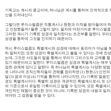
기독교는 계시의 종교이며
,
하나님은 계시를 통하여 인격적으로 
신을 드러내신다
.
그렇다면 루이스벌콥은 직통계시나 현현과 이적을 받아들여야 
고 인정했을까
?
물론 그렇지 않다
.
필자와 마찬가지로 루이스벌
그러한 계시가 기록된 성경과 일치한다는 조건부를 말한다
.
우리
성경을 통하여 그것을 인지하기 때문이다
.
역시 루이스벌콥도 특별계시와 성경에 대해서 동의어가 아님을 
히 말하지만
,
또한 성경이 특별계시라고 불릴 수 있다는 것에 찬
는데
,
그것은 사도들의 말을 통해서 우리가 그리스도와 교제를 할
있기 때문이라고 말한다
.
루이스벌콥은 성경과 특별계시는 매우 
접한 관계에 있다고 말한다
.
즉 하나님의 특별계시는 다양한 방법
로 나타나며 조직신학자들의 견해를 정리하면
(1)
현현
(2)
신언의
달
(3)
꿈과 이상
(4)
기적을 통하여 나타나지만
, (5)
기록된 말씀인
경도 특별계시이다
.
특별히 성경은 객관적인 특별계시로서
,
또 신
의 기준으로서 유일한 기록이라고 말할 수 있으며
,
모든 특별계시
개인적인 체험이 중요한 것이 아니라
,
기록된 성경의 내용과 일치
여야만 그 검증을 받을 수 있다
.