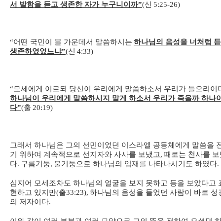
서 발함을 듣고 생존한 자가 누구니이까
”
(
신
5:25-26)
“
어떤 국민이 불 가운데서 말씀하시는
하나님의 음성을 너처럼 
생존하였었느냐
”
(
신
4:33)
“
모세에게 이르되 당신이 우리에게 말씀하소서 우리가 들으리이
하나님이 우리에게 말씀하시지 말게 하소서 우리가 죽을까 하나
다
”
(
출
20:19)
그래서 하나님은 그의 선민이었던 이스라엘 공동체에게 말씀을 
기 위하여 계속적으로 선지자와 사사를 보냈고
,
때로는 천사를 보
다
.
구름기둥
,
불기둥으로 하나님의 임재를 나타나시기도 하였다
.
심지어 모세조차도 하나님의 얼굴을 보지 못하고 등을 보았다고 
현하고 있지만
(
출
33:23),
하나님의 음성을 들었던 사람이 바로 성
의 저자이다
.