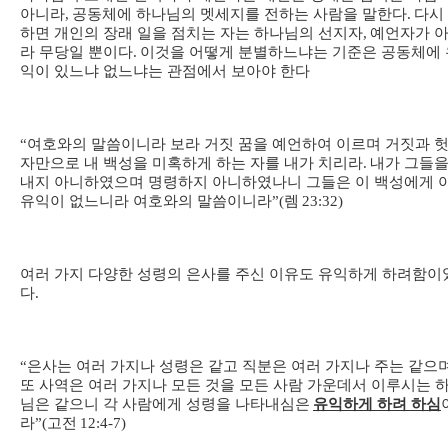
아니라
,
공동체에 하나님의 멧세지를 전하는 사람을 말한다
.
다시
하면 개인의 장래 일을 점치는 자는 하나님의 선지자
,
예언자가 
라 무당일 뿐이다
.
이것을 어떻게 분별하느냐는 기준은 공동체에 
익이 있느냐 없느냐는 관점에서 보아야 한다
“
여호와의 말씀이니라 보라 거짓 꿈을 예언하여 이르며 거짓과 
자만으로 내 백성을 미혹하게 하는 자를 내가 치리라
.
내가 그들을
내지 아니하였으며 명령하지 아니하였나니 그들은 이 백성에게 
유익이 없느니라 여호와의 말씀이니라
”(
렘
23:32)
여러 가지 다양한 성령의 은사를 주신 이유도 유익하게 하려함이
다
.
“
은사는 여러 가지나 성령은 같고 직분은 여러 가지나 주는 같으
또 사역은 여러 가지나 모든 것을 모든 사람 가운데서 이루시는 
님은 같으니 각 사람에게 성령을 나타내심은
유익하게 하려 하심
라
”(
고전
12:4-7)