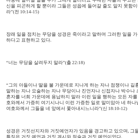
나중에 일어날 일을 누가 그에게 알리리요 우매한 자들의 수고는
신을 피곤하게 할 뿐이라 그들은 성읍에 들어갈 줄도 알지 못함
라
”(
전
10:14-15)
장래 일을 점치는 무당을 성경은 죽이라고 말하며 그러한 일을 
하다고 표현하고 있다
.
“
너는 무당을 살려두지 말라
”(
출
22:18)
“
그의 아들이나 딸을 불 가운데로 지나게 하는 자나 점쟁이나 길
말하는 자나 요술하는 자나 무당이나 진언자나 신접자나 박수나 
혼자를 너희 가운데에 용납하지 말라 이런 일을 행하는 모든 자를
호와께서 가증히 여기시나니 이런 가증한 일로 말미암아 네 하나
여호와께서 그들을 네 앞에서 쫓아내시느니라
”(
신
18:10-12)
성경은 거짓선지자와 거짓예언자가 있음을 경고하고 있으며
,
그
특징은 거짓 예언과 거짓 계시와 점술과 거짓 예언이었다
.