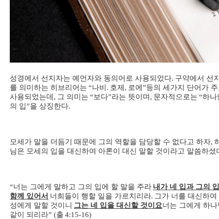
성경에서 선지자는 예언자와 동의어로 사용되었다
.
구약에서 선
를 의미하는 히브리어는
“
나비
.
호제
,
로에
”
등의 세가지 단어가 
사용되었는데
,
그 의미는
“
보다
”
라는 뜻이며
,
문자적으로는
“
하나
의 입
”
을 상징한다
.
모세가 말을 더듬기 때문에 그의 역할을 담당할 수 없다고 하자
,
님은 모세의 입을 대신하여 아론이 대신 말할 것이라고 말씀하셨
“
너는 그에게 말하고 그의 입에 할 말을 주라
내가 네 입과 그의 
함께 있어서
너희들이 행할 일을 가르치리라
.
그가 너를 대신하여
성에게 말할 것이니
그는 네 입을 대신할 것이요
너는 그에게 하나
같이 되리라
” (
출
4:15-16)