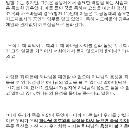
말할 수는 있지만
,
그것은 공동체에서 중요한 역할을 하는 사람과
은 특별한 경우였다
.
예를 들면 꿈을 통하여 요셉을 예언한 것
(
창
37:9)
과 사도바울의 경우
(
행
21:11)
인데 이들은 그 공동체의 중요
지도자로서의 공인의 임무를 맡고 있었다
.
특히 사도바울의 경우
예언과 관계없이 예루살렘으로 올라간다
.
“
오직 너희 죄악이 너희와 너희 하나님 사이를 갈라 놓았고
,
너희 
가 그의 얼굴을 가리어서 너희에게서 듣지 않으시게 함이니라
” (
59:2)
사람은 죄 때문에 하나님을 대면할 수 없으며 하나님의 음성을 
들을 수 없다
.
성경은 하나님의 얼굴을 볼 수 없다고 말하며
(
딤전
1:17,
롬
1:20,
요
1:17,
요일
4:12)
심지어 하나님의 음성도 들을 수 
고 말하고 있다
.
하나님의 음성을 들어도 죽는다고 말한다
.
“
이제 우리가 죽을 까닭이 무엇이니이까 이 큰 불이 우리를 삼킬 
이요 우리가 우리
하나님 여호와의 음성을 다시 들으면 죽을 것이
무릇 육신을 가진 자가 우리처럼 사시는
하나님의 음성이 불 가운