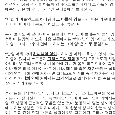
성경에서 성령은 간혹 아들의 영이라고 불리워지며 그 아들의 영
,
예수의 영은 하나님의 자녀인 우리들에게 보내진다
.
“
너희가 아들인고로 하나님이
그 아들의 영
을 우리 마음 가운데 
사 아바 아버지라 부르게 하셨느니라
”(
갈
4:6)
누가 보아도 위 갈라디아서 본문에서 하나님이 보내는
‘
아들의 영
성령이 분명하다
.
또한 다음 본문에서는
“
하나님의 영
”
과
“
그리스
의 영
”,
그리고
“
우리 안에 거하시는 그의 영
”
은 모두 동일하다
,
“
만일 너희 속에
하나님의 영이
거하시면 너희가 육신에 있지 아
고 영에 있나니 누구든지
그리스도의 영이
없으면 그리스도의 사
아니라
.
또 그리스도께서 너희 안에 계시면 몸은 죄로 인하여 죽은
이나 영은 의를 인하여 산 것이니라
.
예수를 죽은 자 가운데서 살
이의 영
이 너희 안에 거하시면 그리스도 예수를 죽은 자 가운데서
리신 이가
너희 안에 거하시는 그의 영
으로 말미암아 너희 죽을 
살리시리라
”(
롬
8:9-10)
성경 본문에서 하나님의 영과 그리스도의 영
,
그리고 예수를 죽은
가운데서 살리신 이의 영
,
즉 하나님의 영이며
,
우리 안에 거하시
영
,
즉 성령의 근본적인 구별은 없는 것이 분명하다
.
믿는 성도의 
에 거하는 성령은 오직 하나이며
,
오직 한분의 성부와 한분의 성
있는 것과 같이 오직 한 분의 성령이 있기 때문이다
.
그래서 결과