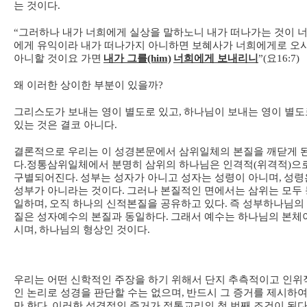
는 것이다
.
“
그러하나 내가 너희에게 실상을 말하노니 내가 떠나가는 것이 
에게 유익이라 내가 떠나가지 아니하면 보혜사가 너희에게로 오
아니할 것이요 가면
내가 그를
(him)
너희에게 보내리니
”(
요
16:7)
왜 이러한 상이한 부분이 있을까
?
그리스도가 보내는 영이 별도로 있고
,
하나님이 보내는 영이 별도
있는 것은 결코 아니다
.
결론적으로 우리는 이 성경본문에서 삼위일체의 본질을 깨닫게 
다
.
정통삼위일체에서 분명히 삼위의 하나님은 인격적
(
위격적
)
으
구별되어진다
.
성부는 성자가 아니고 성자는 성령이 아니며
,
성령
성부가 아니라는 것이다
.
그러나 본질적인 면에서는 삼위는 모두 
일하며
,
오직 하나의 신적본질을 공유하고 있다
.
즉 성부하나님의
질은 성자예수의 본질과 동일하다
.
그래서 예수는 하나님의 본체
시며
,
하나님의 형상인 것이다
.
우리는 어떤 신학적인 주장을 하기 위해서 단지 추측적이고 인위
인 논리로 성경을 판단할 수는 없으며
,
반드시 그 증거를 제시하
만 한다
.
이러한 성경적인 증거가 정통교리의 첫 번째 조건이 된