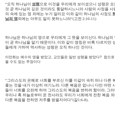
“
오직 하나님이
성령
으로 이것을 우리에게 보이셨으니 성령은 모
것 곧 하나님의 깊은 것이라도 통달하시느니라 사람의 사정을 사
의 속에 있는 영 외에는 누가 알리요 이와 같이 하나님의 사정도
님의 영
외에는 아무도 알지 못하느니라
“(
고전
2:10-11)
하나님은 하나님의 영으로 우리에게 그 뜻을 보이신다
.
하나님의 
이 곧 하나님을 알기 때문이다
.
이와 같이 명칭은 비록 다르지만 
들에게 거하며 역사하는 성령은 오직 하나인 것이다
.
이만희는 예수의 영을 받았고, 교인들은 일반 성령을 받았다? 참으로
을 수도 없는 주장이다
“
그리스도의 은혜로 너희를 부르신 이를 이같이 속히 떠나 다른 
좇는 것을 내가 이상히 여기노라
.
다른 복음은 없나니 다만 어떤 
들이 너희를 요란케 하여 그리스도의 복음을 변하려 함이라
.
그러
우리나 혹 하늘로부터 온 천사라도 우리가 너희에게 전한 복음 
다른 복음을 전하면 저주를 받을지어다
”(
갈
1:6-8).