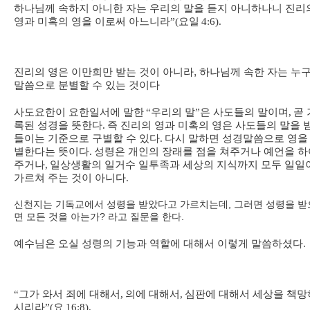
하나님께 속하지 아니한 자는 우리의 말을 듣지 아니하나니 진리
영과 미혹의 영을 이로써 아느니라
”(
요일
4:6).
진리의 영은 이만희만 받는 것이 아니라, 하나님께 속한 자는 누
말씀으로 분별할 수 있는 것이다
사
도요한이 요한일서에 말한
“
우리의 말
”
은 사도들의 말이며
,
곧 
록된 성경을 뜻한다
.
즉 진리의 영과 미혹의 영은 사도들의 말을 
들이는 기준으로 구별할 수 있다
.
다시 말하면 성경말씀으로 영을
별한다는 뜻이다
.
성령은 개인의 장래를 점을 쳐주거나 예언을 하
주거나
,
일상생활의 일거수 일투족과 세상의 지식까지 모두 일일
가르쳐 주는 것이 아니다
.
신천지는 기독교에서 성령을 받았다고 가르치는데, 그러면 성령을 받
면 모든 것을 아는가? 라고 질문을 한다.
예수님은 오실 성령의 기능과 역할에 대해서 이렇게 말씀하셨다
.
“
그가 와서 죄에 대해서
,
의에 대해서
,
심판에 대해서 세상을 책망
시리라
”(
요
16:8).