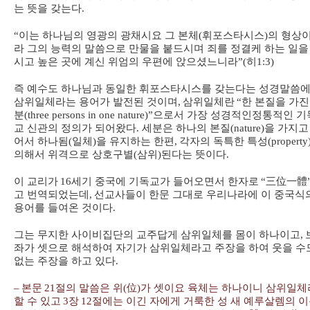
는 뜻을 갖는다
.
“
이는 하나님의 영광의 광채시요 그 본체
(
휘포스타시스
)
의 형상
라 그의 능력의 말씀으로 만물을 붙드시며 죄를 정결케 하는 일을
시고 높은 곳에 계신 위엄의 우편에 앉으셨느니라
”(
히
1:3)
즉 예수도 하나님과 동일한 휘포스타시스를 갖는다는 성경말씀
삼위일체라는 용어가 발전된 것이며
,
삼위일체란
“
한 본질을 가진
분
(three persons in one nature)”
으로서 가장 성경적인
정통적인 기
교 신관의 정의가 되어왔다
.
세분은 하나의 본질
(nature)
을 가지고
어서 하나됨
(
일체
)
을 유지하는 한편
,
각자의 독특한 특성
(property
의해서 위격으로 상호구별
(
삼위
)
된다는 뜻이다
.
이 교리가
16
세기 중국에 기독교가 들어오면서 한자로
“
三位一體
고 번역되었는데
,
선교사들이 한문 그대로 우리나라에 이 중국식
용어를 들여온 것이다
.
그는 무지한 사이비집단의 교주답게 삼위일체를 몸이 하나이고
,
좌가 셋으로 해석하여 자기가 삼위일체라고 주장을 하여 웃을 수
없는 주장을 하고 있다
.
–
본문
21
절의 말씀은 위
(
位
)
가 셋이요 육체는 하나이니 삼위일체
할 수 있고
3
장
12
절에는 이긴 자에게 거룩한 성 새 예루살렘의 