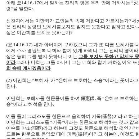
아래 요
14:16-17
에서 말하는 진리의 영은 우리 안에 거하시는
“
성
령
“
을 말한다
.
신천지에서는 이만희가 교인들의 속에 거한다고 가르치는가
?
세
은 진리의 성령인 보혜사를
보지도 알지도 못한다고 말하고 있다
.
상은 이만희를 보지도 못하는가
?
(
요
14:16-17)
내가 아버지께 구하겠으니 그가 또 다른 보혜사를 
에게 주사 영원토록 너희와 함께 있게 하리니 그는 진리의 영이라
상은 능히 그를 받지 못하나니 이는
그를 보지도 못하고 알지도 
이라
그러나 너희는 그를 아나니 그는 너희와 함께 거하심이요 또
희 속에 계시겠음이라
(2)
이만희는
“
보혜사
”
가
“
은혜로 보호하는 스승
”
이라는 뜻이라고
한다
.
이만희는 보혜사를 한문풀이를 하여
保惠師
,
즉
“
은혜로 보호하는
승
”
이라고 해석을 한다
.
예를 들어 그리스도를 한문으로 음역하여 기독
(
基督
)
이라고 하는
이만희는 그리스도를
“
기독
”
이라는 한문으로 해석하는 것과 같
예수를 야소
(
耶蘇
)
라고 하는데 그것도 한문으로 해석할 것인가
?
드로는 한문으로 음역할 때에 피득
(
彼得
)
이라고 하는데
,
이것도 