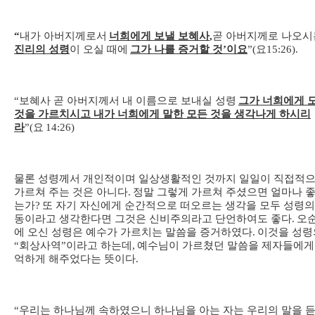
“
내가 아버지께로서
너희에게 보낼 보혜사
,
곧 아버지께로 나오시
진리의 성령
이 오실 때에
그가 나를 증거할 것
’
이
요
”(
요
15:26).
“
보혜사 곧 아버지께서 내 이름으로 보내실 성령
그가 너희에게 
것을 가르치시고 내가 너희에게 말한 모든 것을 생각나게 하시리
라
”(
요
14:26)
물론 성령께서 개인적이며 일상생활적인 것까지 일일이 직접적
가르쳐 주는 것은 아니다
.
정말 그렇게 가르쳐 주셨으면 얼마나 
는가
?
또 자기 자신에게 순간적으로 떠오르는 생각을 모두 성령의
동이라고 생각한다면 그것은 신비주의라고 단언하여도 좋다
.
오
에 오신 성령은 예수가 가르치는 말씀을 증거하였다
.
이것을 성령
“
회상사역
”
이라고 하는데
,
예수님이 가르쳤던 말씀을 제자들에게
억하게 해주었다는 뜻이다
.
“
우리는 하나님께 속하였으니 하나님을 아는 자는 우리의 말을 