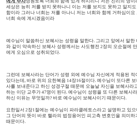
에게 주사
영원토록 너희와 함께 있게 하시리니 저는 진리의 영이
세상은 능히 저를 받지 못하나니 이는 저를 보지도 못하고 알지도
함이라 그러나 너희는 저를 아나니 저는 너희와 함께 거하심이요
너희 속에 계시겠음이라
예수님이 말씀하신 보혜사는 성령을 말한다
.
그리고 앞에서 말한 
와 같이 약속하신 보혜사 성령께서는 사도행전
2
장의 오순절에 
에게 오심으로 성취되었다
.
그런데 보혜사라는 단어가 성령 외에 예수님 자신에게 적용된 적
있다는데
,
바로 위의 요한복음
14
장
16
절이다
.
예수님이 또다른 보
사를 보내준다고 하신 성경구절 때문에 오늘날 자신을 보혜사라
하는 이단 교주가
47
명이 된다
.
예수님이 성령을 또 다른 보혜사
하신 이유는 무엇일까
?
바로 예수님이 보혜사이기 때문이다
.
요한일서
2
장
1
절에는 예수님이 파라클레토스라고 설명하고 있으
그 단어의 뜻이 바로 핼라의 법정용어인 피고측 변호인을 의미하
때문이다
.