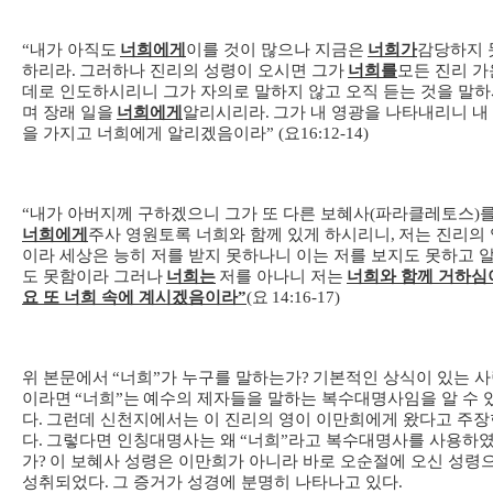
“
내가 아직도
너희에게
이를 것이 많으나 지금은
너희가
감당하지 
하리라
.
그러하나 진리의 성령이 오시면 그가
너희를
모든 진리 가
데로 인도하시리니 그가 자의로 말하지 않고 오직 듣는 것을 말
며 장래 일을
너희에게
알리시리라
.
그가 내 영광을 나타내리니 내
을 가지고 너희에게 알리겠음이라
” (
요
16:12-14)
“
내가 아버지께 구하겠으니 그가 또 다른 보혜사
(
파라클레토스
)
너희에게
주사 영원토록 너희와 함께 있게 하시리니
,
저는 진리의 
이라 세상은 능히 저를 받지 못하나니 이는 저를 보지도 못하고 
도 못함이라 그러나
너희는
저를 아나니 저는
너희와 함께 거하심
요 또 너희 속에 계시겠음이라
”
(
요
14:16-17)
위 본문에서
“
너희
”
가 누구를 말하는가
?
기본적인 상식이 있는 
이라면
“
너희
”
는
예수의 제자들을 말하는 복수대명사임을 알 수 
다
.
그런데 신천지에서는 이 진리의 영이 이만희에게 왔다고 주장
다
.
그렇다면 인칭대명사는 왜
“
너희
”
라고 복수대명사를 사용하
가
?
이 보혜사 성령은 이만희가 아니라 바로 오순절에 오신 성령
성취되었다
.
그 증거가 성경에 분명히 나타나고 있다
.