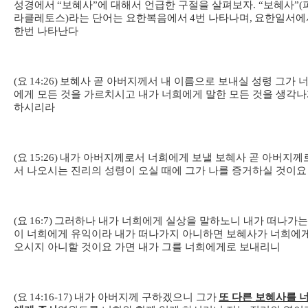
성경에서
“
보혜사
”
에 대해서 언급한 구절을 살펴보자
. “
보혜사
”(
라클레토스
)
라는 단어는 요한복음에서
4
번 나타나며
,
요한일서에
한번 나타난다
(
요
14:26)
보혜사 곧 아버지께서 내 이름으로 보내실 성령 그가 
에게 모든 것을 가르치시고 내가 너희에게 말한 모든 것을 생각
하시리라
(
요
15:26)
내가 아버지께로서 너희에게 보낼 보혜사 곧 아버지께
서 나오시는 진리의 성령이 오실 때에 그가 나를 증거하실 것이요
(
요
16:7)
그러하나 내가 너희에게 실상을 말하노니 내가 떠나가는
이 너희에게 유익이라 내가 떠나가지 아니하면 보혜사가 너희에
오시지 아니할 것이요 가면 내가 그를 너희에게로 보내리니
(
요
14:16-17)
내가 아버지께 구하겠으니 그가
또 다른 보혜사를 