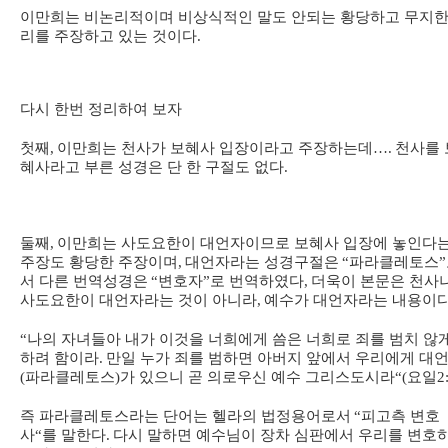
이만희는 비논리적이며 비상식적인 말도 안되는 황당하고 무지한
리를 주장하고 있는 것이다
.
다시 한번 정리하여 보자
첫째
,
이만희는 천사가 보혜사 입장이라고 주장하는데
….
천사를 
혜사라고 부른 성경은 단 한 구절도 없다
.
둘째
,
이만희는 사도요한이 대언자이므로 보혜사 입장에 놓인다
주장도 황당한 주장이며
,
대언자라는 성경구절은
“
파라클레토스
”
서 다른 번역성경은
“
변호자
”
로 번역하였다
,
더욱이 본문은 천사
사도요한이 대언자라는 것이 아니라
,
예수가 대언자라는 내용이
“
나의 자녀들아 내가 이것을 너희에게 씀은 너희로 죄를 범치 않
하려 함이라
.
만일 누가 죄를 범하면 아버지 앞에서 우리에게 대
(
파라클레토스
)
가 있으니 곧 의로우신 예수 그리스도시라
“(
요일
2
즉 파라클레토스라는 단어는 헬라의 법정용어로서
“
피고측 변호
사
“
를 말한다
.
다시 말하면 예수님이 장차 심판에서 우리를 변호