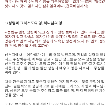
과 하나님과 예수님의 이름을 기록하였으니 일체
(
一體
)
에 위
(
位
)
셋이니 이것이 말하자면 삼위일체이다
.(
천국비밀계시
)
3)
성령과 그리스도의 영
,
하나님의 영
–
성령은 일반 성령이 있고 진리의 성령 보혜사가 있다
.
목자도 일
목자가 있고 약속의 목자
(
대언의 목자
)
가 있으며
,
교회도 일반교
있는가 하면 하나님께서 성경에 약속한 성전이 있다
. (
이만희
,
성
와 천국
,
명심할 사항
, 227
쪽
)
신천지에서는 이만희가 예수의 영을 받았으며
,
진리의 성령을 받
다고 주장하는데
,
예수를 믿고 거듭난 성도들은 모두 성령을 받는
신천지 교주 이만희는 오직 그만이 예수의 영을 받았다고 가르치
때문에
,
성도들이 받는 일반 성령과 예수의 영은 다르다고 주장할
밖에 없다
.
처음 단추를 제대로 맞추지 못하면 마지막 단추는 맞출 구멍이 
진다
.
결론적으로 성경적으로 볼 때에는 그리스도의 영과 하나님
영
,
성령은 모두 동일한 것이라고 말씀 드리며
,
단지 명칭적인 차
있을 뿐이다
.
381
년 콘스탄티노플회의에서
325
년의 니케야회의에 만들어진 