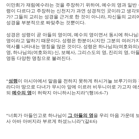
이만희가 재림예수라는 것을 주장하기 위하여
,
예수의 영과 일반 
령이 다르다고 주장하는 신천지가 과연 성경적인 곳이라고 생각
가
?
그들의 교리는 성경을 근거로 한 것이 아니라
,
자신들의 교리
성경을 부분적으로 짜맞추는 것뿐이다
.
성경은 성령이 곧 아들의 영이며
,
예수의 영이면서 동시에 하나님
영이라고 말하기 때문이다
.
성령은 한분이시지만 그분의 여러가
역사를 나타내는 명칭을 많은 것이다
.
성령은 하나님의
(
여호와의
)
영
,
하나님의
(
여호와의
)
신
,
보혜사
,
그리스도의 영
,
진리의 영
,
아
영등 다양한 명칭으로 불려진다
.
“
성령
이 아시아에서 말씀을 전하지 못하게 하시거늘 브루기아와 
라디아 땅으로 다녀가 무시아 앞에 이르러 비두니아로 가고자 애
되
예수의 영
이 허락지 아니하시는지라
”(
행
16:6-7)
“
너희가 아들인고로 하나님이
그 아들의 영
을 우리 마음 가운데 
사 아바 아버지라 부르게 하셨느니라
”(
갈
4:6)