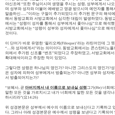
야신조에
“
또한 주님이시며 생명을 주시는 성령
,
성부에게서 나
며 성부와 성자와 더불어 예배받고 영광 받으시며 예언자를 통해
말씀하신
…..”
이라는 구절이 추가되었다
.
이 추가된 문구의 해석에
해서 동방교회와 서방교회에서 심각한 대립이 발생하였다
.
동방
에서는
“
성령이 성자를 통해서 성부에게서 좇아나심
”
으로 해석
서방교회에서는
“
성령이 성부와 성자에게서 좇아나심
”
으로 해석
것이다
.
이 단어가 바로 유명한
‘
필리오케
(Filioque)’
라는 라틴어인데 그 
“…
와 성자에게서
”
라는 의미이다
.
동방교회에서는 콘스탄티노플
의에서 추가된 신조를
“
변조
”
되었다고 주장하였고
,
서방교회에서
확대해석이라고 주장한 적이 있었다.
그렇다면 성령은 하나님의 영인가
?
아니면 그리스도의 영인가
?
성
은 성자에 의하여 성부에게서 방출되는가
?
아니면 성부와 성자에
서 방출되어지는가
?
“
보혜사
,
곧
아버지께서 내 이름으로 보내실 성령
그가
(He)
너희에
말한 모든 것을 가르치시고 내가 너희에게 말한 모든 것을 생각
하시리라
”(
요
14:26)
위 성경본문은 성부께서 예수의 이름으로 보내신다고 기록하고 
다
.
그러나 아래 성경본문은 예수께서 성령을 보낸다고 기록되어 