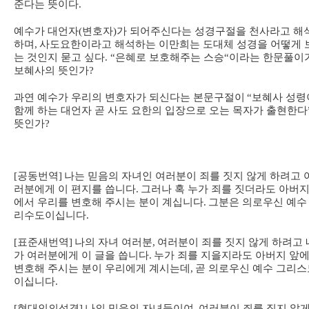
준다는 뜻이다
.
예수가 대언자
(
변호자
)
가 되어주신다는 성경구절을 천사라고 해
하며
,
사도요한이라고 해석하는 이만희는 도대체 성경을 어떻게 
는 것인지 묻고 싶다
. “
은혜로 보호해주는 스승
“
이라는 한문풀이
보혜사의 뜻인가
?
과연 예수가 우리의 변호자가 되신다는 본문구절이
“
보혜사 성령
함께 하는 대언자 곧 사도 요한의 입장으로 오는 목자가 출현한다
뜻인가
?
[
공동번역
]
나는 믿음의 자녀인 여러분이 죄를 짓지 않게 하려고 
러분에게 이 편지를 씁니다
.
그러나 혹 누가 죄를 짓더라도 아버지
에서 우리를 변호해 주시는 분이 계십니다
.
그분은 의로우신 예수
리수도이십니다
.
[
표준새번역
]
나의 자녀 여러분
,
여러분이 죄를 짓지 않게 하려고 
가 여러분에게 이 글을 씁니다
.
누가 죄를 지을지라도 아버지 앞
변호해 주시는 분이 우리에게 계시는데
,
곧 의로우신 예수 그리스
이십니다
.
[
현대인의성경
]
나의 믿음의 자녀들이여
,
여러분이 죄를 짓지 않