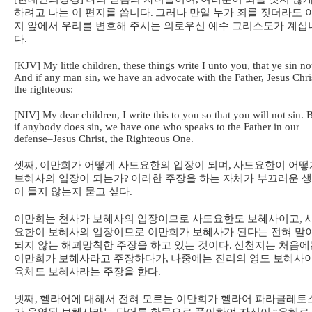
하려고 나는 이 편지를 씁니다
.
그러나 만일 누가 죄를 짓더라도 
지 앞에서 우리를 변호해 주시는 의로우신 예수 그리스도가 계십
다
.
[KJV] My little children, these things write I unto you, that ye sin no
And if any man sin, we have an advocate with the Father, Jesus Chri
the righteous:
[NIV] My dear children, I write this to you so that you will not sin. 
if anybody does sin, we have one who speaks to the Father in our
defense–Jesus Christ, the Righteous One.
셋째
,
이만희가 어떻게 사도요한의 입장이 되며
,
사도요한이 어떻
보혜사의 입장이 되는가
?
이러한 주장을 하는 자체가 부끄러운 
이 들지 않는지 묻고 싶다
.
이만희는 천사가 보혜사의 입장이므로 사도요한도 보혜사이고
,
요한이 보혜사의 입장이므로 이만희가 보혜사가 된다는 전혀 말
되지 않는 해괴망칙한 주장을 하고 있는 것이다
.
신천지는 처음에
이만희가 보혜사라고 주장하다가
,
나중에는 진리의 영도 보혜사
육체도 보혜사라는 주장을 한다
.
넷째
,
헬라어에 대해서 전혀 모르는 이만희가 헬라어 파라클레토