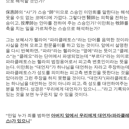
으로 해석할 것인가
?
保惠師
의
“
사
”
가 스승
“
師
”
이므로 스승인 이만희를 말한다는 해
웃을 수도 없는 코메디에 가깝다
.
그렇다면
醫師
는 의학을 전하는
승이고
,
按摩師
는 안마를 전하여 주는 스승인가
?
이만희는
牧師
를
축을 치는 일을 가르쳐주는 스승으로 해석하는가
?
그는 보혜사가 헬라어
“
파라클레토스
“
라는 단어를 음역한 것이
사실을 전혀 모르고 한문풀이를 하고 있는 것이다
.
앞에서 설명한
을 다시 반복하면
, “
파라
“
라는 헬라어는
“
옆에
“
라는 뜻이고
“
클레
스
“
는
“
클레오
“
라는 단어에서 파생되었는데
“
부르다
“
라는 의미
파라클레토스는 헬라의 법정용어로서 피고측 변호인이라는 뜻을
는다
.
이만희는
“
대언자
”
가 하나님을 대언하는 자라고 주장하는
파라클레토스가 성도를 의미하는 피고측 변호인을 뜻한다는 것을
았더라면 그런 주장을 하지 못했을 것이다
. “
대언자
”(
파라클레토
는 하나님을 대언하는 것이 아니라 피고
,
즉 성도를 대언하여주는
분을 뜻한다
.
성경은
“
우리에게 대언자가 있으니
….”
라고 기록되
있는 것을 보면 누구든지 알 수 있을 것이다
.
“
만일 누가 죄를 범하면
아버지 앞에서 우리에게 대언자
(
파라클
스
)
가 있으니
”