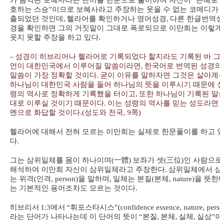
가 음역된 보혜사라는 단어를 한문으로 풀이하여 자신이
“
은혜로
호하는 스승
”
이므로 보혜사라고 주장하는 웃을 수 없는 코메디가
출되었던 것인데
,
헬라어를 확인하거나 영어성경
,
다른 한글번역
경을 확인하면 그의 거짓말이 그대로 폭로되므로 이만희는 이렇
웃지 못할 주장을 하고 있다
.
–
성경이 히브리어나 헬라어로 기록되었다 할지라도 기록된 바 그
언이 대한민국에서 이루어질 말씀이라면
,
한국어로 번역된 성경
말씀이 가장 정확할 것이다
.
굳이 이유를 말하자면 그것은 살아계
하나님이 대한민국 사람을 들어 하나님의 뜻을 이루시기 때문에 
령의 역사로 정확하게 기록했을 터이고
,
또한 하나님이 기록된 말
대로 이루실 것이기 때문이다
.
이는 성령의 역사를 믿는 성도라면
멘으로 화답할 것이다
.(
성도와 천국
, 9
쪽
)
헬라어에 대해서 전혀 모르는 이만희는 실제로 한문풀이를 하고 
다
.
그는 삼위일체를 몸이 하나이며
(
一體
)
보좌가 셋
(
三位
)
인 사람으
해석하여 이만희 자신이 삼위일체라고 주장한다
.
삼위일체에서 
는 위격
(
인격
, person)
을 말하며
,
일체는 본질
(
본체
, nature)
을 뜻한
는 기본적인 용어조차도 모르는 것이다
.
히브리서
1:3
에서
“
휘포스타시스
”(confidence essence, nature, per
라는 단어가 나타나는데 이 단어의 뜻이
“
본질
,
본체
,
실체
,
실상
”