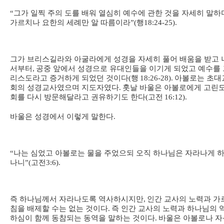
“
그가 일찍 주의 도를 배워 열심히 예수에 관한 것을 자세히 말하
가르치나 요한의 세례만 알 따름이라
”(
행
18:24-25).
그가 브리스길라와 아굴라에게 성경을 자세히 풀어 배움을 받고 
서부터
,
공중 앞에서 성경으로 유대인들을 이기게 되었고 예수를 
리스도라고 증거하게 되었던 것이다
(
행
18:26-28).
아볼로는 초대
회의 성경교사였으며 지도자였다
.
훗날 바울은 아볼로에게 고린
회를 다시 방문해달라고 권유하기도 한다
(
고전
16:12).
바울은 성경에서 이렇게 말한다
.
“
나는 심었고 아볼로는 물을 주었으되 오직 하나님은 자라나게 
나니
”(
고전
3:6).
즉 하나님께서 자라나도록 역사하시지만
,
인간 교사의 노력과 가
침을 배제할 수는 없는 것이다
.
즉 인간 교사의 노력과 하나님의 
하심이 함께 동참되는 동역을 말하는 것이다
.
바울은 아볼로나 자