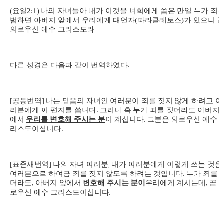
(
요일
2:1)
나의 자녀들아 내가 이것을 너희에게 씀은 만일 누가 죄
범하면 아버지 앞에서 우리에게 대언자
(
파라클레토스
)
가 있으니 
의로우신 예수 그리스도라
다른 성경은 다음과 같이 번역하였다
.
[
공동번역
]
나는 믿음의 자녀인 여러분이 죄를 짓지 않게 하려고 
러분에게 이 편지를 씁니다
.
그러나 혹 누가 죄를 짓더라도 아버지
에서
우리를 변호해 주시는 분
이 계십니다
.
그분은 의로우신 예수
리스도이십니다
.
[
표준새번역
]
나의 자녀 여러분
,
내가 여러분에게 이렇게 쓰는 것
여러분으로 하여금 죄를 짓지 않도록 하려는 것입니다
.
누가 죄를
더라도
,
아버지 앞에서
변호해 주시는 분이
우리에게 계시는데
,
곧
로우신 예수 그리스도이십니다
.