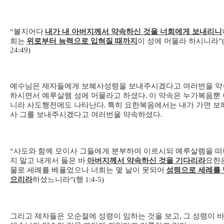
“
볼지어다
내가 내 아버지께서 약속하신 것을 너희에게 보내리니
희는
위로부터 능력으로 입혀질 때까지
이 성에 머물라 하시니라
”
24:49)
예수님은 제자들에게 보혜사성령을 보내주시겠다고 여러번을 약
하시면서 예루살렘 성에 머물라고 하셨다
.
이 약속은 누가복음뿐 
니라 사도행전에도 나타난다
.
특히 요한복음에서는 내가 가면 보
사 그를 보내주시겠다고 여러번을 약속하셨다
.
“
사도와 함께 모이사 그들에게 분부하여 이르시되 예루살렘을 떠
지 말고 내게서 들은 바
아버지께서 약속하신 것을 기다리라
요한
물로 세례를 베풀었으나 너희는 몇 날이 못되어
성령으로 세례를 
으리라
하셨느니라
”(
행
1:4-5)
그리고 제자들은 오순절에 성령이 임하는 것을 보고
,
그 성령이 