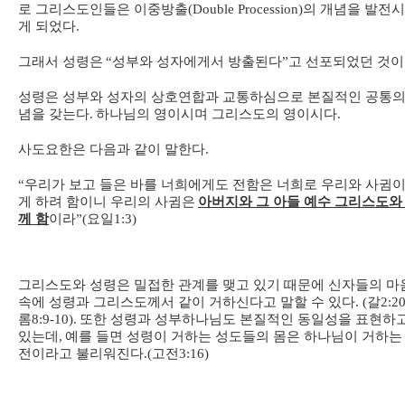
로 그리스도인들은 이중방출
(Double Procession)
의 개념을 발전
게 되었다
.
그래서 성령은
“
성부와 성자에게서 방출된다
”
고 선포되었던 것
성령은 성부와 성자의 상호연합과 교통하심으로 본질적인 공통의
념을 갖는다
.
하나님의 영이시며 그리스도의 영이시다
.
사도요한은 다음과 같이 말한다
.
“
우리가 보고 들은 바를 너희에게도 전함은 너희로 우리와 사귐이
게 하려 함이니 우리의 사귐은
아버지와 그 아들 예수 그리스도와
께 함
이라
”(
요일
1:3)
그리스도와 성령은 밀접한 관계를 맺고 있기 때문에 신자들의 마
속에 성령과 그리스도께서 같이 거하신다고 말할 수 있다
. (
갈
2:20
롬
8:9-10).
또한 성령과 성부하나님도 본질적인 동일성을 표현하
있는데
,
예를 들면 성령이 거하는 성도들의 몸은 하나님이 거하는
전이라고 불리워진다
.(
고전
3:16)