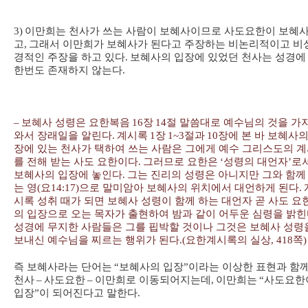
3)
이만희는 천사가 쓰는 사람이 보혜사이므로 사도요한이 보혜
고
,
그래서 이만희가 보혜사가 된다고 주장하는 비논리적이고 비
경적인 주장을 하고 있다
.
보혜사의 입장에 있었던 천사는 성경에
한번도 존재하지 않는다
.
–
보혜사 성령은 요한복음
16
장
14
절 말씀대로 예수님의 것을 가
와서 장래일을 알린다
.
계시록
1
장
1~3
절과
10
장에 본 바 보혜사의
장에 있는 천사가 택하여 쓰는 사람은 그에게 예수 그리스도의 
를 전해 받는 사도 요한이다
.
그러므로 요한은
‘
성령의 대언자
’
로
보혜사의 입장에 놓인다
.
그는 진리의 성령은 아니지만 그와 함께
는 영
(
요
14:17)
으로 말미암아 보혜사의 위치에서 대언하게 된다
.
시록 성취 때가 되면 보혜사 성령이 함께 하는 대언자 곧 사도 요
의 입장으로 오는 목자가 출현하여 밤과 같이 어두운 심령을 밝
성경에 무지한 사람들은 그를 핍박할 것이나 그것은 보혜사 성령
보내신 예수님을 찌르는 행위가 된다
.(
요한계시록의 실상
, 418
쪽
)
즉 보혜사라는 단어는
“
보혜사의 입장
”
이라는 이상한 표현과 함
천사
–
사도요한
–
이만희로 이동되어지는데
,
이만희는
“
사도요한
입장
”
이 되어진다고 말한다
.