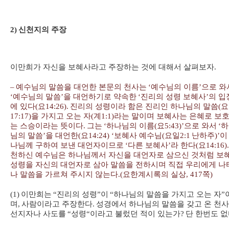
2)
신천지의 주장
이만희가 자신을 보혜사라고 주장하는 것에 대해서 살펴보자
.
–
예수님의 말씀을 대언한 본문의 천사는
‘
예수님의 이름
’
으로 와
‘
예수님의 말씀
’
을 대언하기로 약속한
‘
진리의 성령 보혜사
’
의 입
에 있다
(
요
14:26).
진리의 성령이라 함은 진리인 하나님의 말씀
(
요
17:17)
을 가지고 오는 자
(
계
1:1)
라는 말이며 보혜사는 은혜로 보
는 스승이라는 뜻이다
.
그는
‘
하나님의 이름
(
요
5:43)’
으로 와서
‘
하
님의 말씀
’
을 대언한
(
요
14:24) ‘
보혜사 예수님
(
요일
2:1
난하주
)’
이
나님께 구하여 보낸 대언자이므로
‘
다른 보혜사
’
라 한다
(
요
14:16).
천하신 예수님은 하나님께서 자신을 대언자로 삼으신 것처럼 보
성령을 자신의 대언자로 삼아 말씀을 전하시며 직접 우리에게 나
나 말씀을 가르쳐 주시지 않는다
.(
요한계시록의 실상
, 417
쪽
)
(1)
이만희는
“
진리의 성령
”
이
“
하나님의 말씀을 가지고 오는 자
”
며
,
사람이라고 주장한다
.
성경에서 하나님의 말씀을 갖고 온 천
선지자나 사도를
“
성령
“
이라고 불렀던 적이 있는가
?
단 한번도 