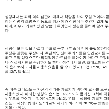
성령께서는 죄와 의와 심판에 대해서 책망을 하여 주실 것이다
.
곧
리는 성령의 조명과 감동으로 죄와 의와 심판이 무엇인지 알게 될
이며
,
예수가 가르치셨던 말씀이 무엇인지 성경을 통하여 알려 주
다
.
성령이 모든 것을 가르쳐 주므로 공부나 학습이 전혀 불필요하다
주장은 잘못된 주장이다
.
주관적인 신비주의자들은 인간교사를 
하고 오직 성령으로만 직접적인 가르침을 받아야만 한다고 주장
나
,
직접계시만을 주장하기도 한다
.
성경에서 보면
,
초대교회는 
의 은사로써 교사를 사용하였음을 알 수가 있다
.(
고전
12:28, 14:1
롬
12:7,
엡
4:11)
즉 예수 그리스도는 자신의 진리를 가르치기 위하여 교사를 도구
사용하셨다
.
이러한 성령의 은사는 그리스도의 몸이신 교회에 덕
세우도록 주어지는 것이다
(
고전
14:12).
우리는 성경에 기록된 그
스도의 지상명령에서도
“
가르쳐 지키게 하라
”(
마
28:20)
는 말씀을
견할 수 있다
.