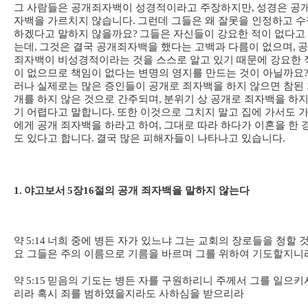
그 사람들은 공개죄자백이 성경적이라고 주장하지만
,
성경은 공
자백을 가르치지 않습니다
.
그런데 그들은 왜 잘못을 인정하고 수
하겠다고 말하지 않을까요
?
그들은 자신들이 강요한 적이 없다고
는데
,
그것은 결국 공개죄자백을 했다는 고백과 다름이 없으며
,
공
죄자백이 비성경적이라는 것을 스스로 알고 있기 때문에 강요한 
이 없으므로 책임이 없다는 변명의 영지를 만드는 것이 아닐까요
러나 실제로는 많은 증인들이 공개로 죄자백을 하지 않으면 참된
개를 하지 않은 것으로 간주되며
,
분위기 상 공개로 죄자백을 하지
기 어렵다고 말합니다
.
또한 이것으로 그치지 말고 집에 가서도 
에게 공개 죄자백을 하라고 하여
,
그대로 따라 하다가 이혼을 한 
도 있다고 합니다
.
결국 많은 피해자들이 나타나고 있습니다
.
1.
야고보서
5
장
16
절의 공개 죄자백을 말하지 않는다
약
5:14
너희 중에 병든 자가 있느냐 그는 교회의 장로들을 청할 
요 그들은 주의 이름으로 기름을 바르며 그를 위하여 기도할지니
약
5:15
믿음의 기도는 병든 자를 구원하리니 주께서 그를 일으키
리라 혹시 죄를 범하였을지라도 사하심을 받으리라