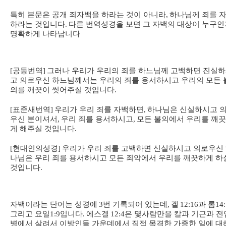
특히 본문은 공개 죄자백을 하라는 것이 아니라
,
하나님께 죄를 
하라는 것입니다
.
다른 번역성경을 보면 그 자백의 대상이 누구인
명확하게 나타납니다
[
공동번역
]
그러나 우리가 우리의 죄를 하느님께 고백하면 진실
고 의로우신 하느님께서는 우리의 죄를 용서하시고 우리의 모든 
의를 깨끗이 씻어주실 것입니다
.
[
표준새번역
]
우리가 우리 죄를 자백하면
,
하나님은 신실하시고 
우신 분이셔서
,
우리 죄를 용서하시고
,
모든 불의에서 우리를 깨
게 해주실 것입니다
.
[
현대인의성경
]
우리가 우리 죄를 고백하면 신실하시고 의로우신
나님은 우리 죄를 용서하시고 모든 죄악에서 우리를 깨끗하게 하
것입니다
.
자백이라는 단어는 성경에
3
번 기록되어 있는데
,
겔
12:16
과 롬
14:
그리고 요일
1:9
입니다
.
에스겔
12:4
은 몇사람만을 칼과 기근과 전
병에서 살려서 이방인들 가운데에서 직접 목격한 가증한 일에 대