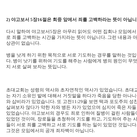
2)
야고보서
5
장
16
절은 회중 앞에서 죄를 고백하라는 뜻이 아닙
다시 말하여 야고보서
5
장은 아무리 읽어도 어떤 집회나 모임에서
로 죄를 고백하는 시간을 가지라는 뜻이 아닙니다
.
그런 내용과 
상관이 없습니다
.
병을 낫게 하기 위한 목적으로 서로 기도하는 경우를 말하는 것
다
.
병이 낫기를 위하여 기도를 해주는 사람에게 병의 원인이 무
지 서로 살펴 보자는 뜻입니다
.
초대교회는 성령의 역사와 초자연적인 역사가 있었습니다
.
초대
는 자기 소유인 밭에 대해서 거짓말을 하다가 죽음을 당한 아나
와 삽비라가 있었습니다
.
또 고전
11:29
을 보면 떡과 포도주의 성
살펴보자 않다가 약한 자와 병든 자가 있었으며 심지어 죽은 자
있었습니다
.
야고보서의 경우도 죄로 인하여 질병이 걸린 사람들
있었던 것이며
,
장로들을 초청하여 기도를 하고
,
기도하여 주는 
들이 서로 죄를 고백하고 서로 기도를 하는 일이 있었던 것입니다
그것은 모임에서의 공개 죄자백이 아닙니다
.