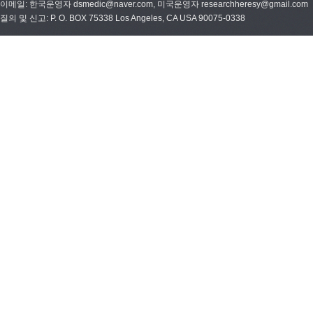
이메일: 한국운영자 dsmedic@naver.com, 미국운영자 researchheresy@gmail.com
질의 및 신고: P. O. BOX 75338 Los Angeles, CA USA 90075-0338