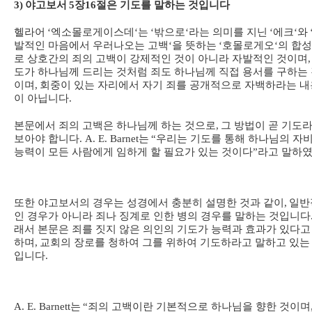
3)
야고보서
5
장
16
절은 기도를 말하는 것입니다
헬라어
‘
엑소몰로게이스데
‘
는
‘
밖으로
‘
라는 의미를 지닌
‘
에크
‘
와
발적인 마음에서 우러나오는 고백
‘
을 뜻하는
‘
호몰로게오
‘
의 합
로 상호간의 죄의 고백이 강제적인 것이 아니라 자발적인 것이며
,
도가 하나님께 드리는 것처럼 죄도 하나님께 직접 용서를 구하는
이며
,
회중이 있는 자리에서 자기 죄를 공개적으로 자백하라는 내
이 아닙니다
.
본문에서 죄의 고백은 하나님께 하는 것으로
,
그 방법이 곧 기도
보아야 합니다
. A. E. Barnet
는
“
우리는 기도를 통해 하나님의 자
능력이 모든 사람에게 임하게 할 필요가 있는 것이다
”
라고 말하
또한 야고보서의 경우는 성경에서 충분히 설명한 것과 같이
,
일반
인 경우가 아니라 죄나 징계로 인한 병의 경우를 말하는 것입니다
래서 본문은 죄를 짓지 않은 의인의 기도가 능력과 효과가 있다고
하며
,
교회의 장로를 청하여 그를 위하여 기도하라고 말하고 있는
입니다
.
A. E. Barnett
는
“
죄의 고백이란 기본적으로 하나님을 향한 것이며