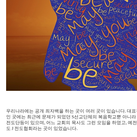
우리나라에는 공개 죄자백을 하는 곳이 여러 곳이 있습니다
.
대표
인 곳에는 최근에 문제가 되었던
S
선교단체의 복음학교뿐 아니라
전도단등이 있으며
,
어느 교회의 목사도 그런 모임을 하였고
,
예전
도
J
전도협회라는 곳이 있었습니다
.