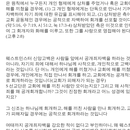
은 원칙에서 누구든지 개인 형제에게 상처를 주었거나 혹은 교회
해를 끼쳤을 경우에
, (1)
그 개인 형제에게는 단독으로 만나서 기
자백하며 자기 죄에 대한 유감을 표시해야 되고
, (2)
상처받은 측
교회 공동체인 경우에는 공적으로 자백하여 회개를 선포할 것이
(
약
5:16,
수
7:19,
시
51:2,
눅
17:3-4)
상처받았던 측은 이것으로 인
여 그 회개자와 화해를 이루고
,
또한 그를 사랑으로 영접해야 된
(
고후
2:8)
웨스트민스터 신앙고백은 사람들 앞에서 공개죄자백을 하라는 
아니라
,
자기의 죄에 대해서 하나님께 사적으로
,
개인적으로 고백
라는 것입니다
.
단 어느 개인에게 해를 끼쳤거나 교회에 해를 끼
경우에
,
개인에게는 직접 만나서 회개를 하고
,
교회에게는 공개적
로 회개하라는 것입니다
(
교회가 피해자가 되는 경우
)
S
선교단은 교회에 해를 끼친 사람만 모이는지요
?
그리고 왜 사적
죄를 왜 공개회개합니까
?
그것이 진정한 회개라고 어느 성경에 
지요
?
그 신조는 하나님께 회개하고
,
해를 끼친 사람을 만나 회개하고
,
가 피해자일 경우에는 공적으로 회개하라는 것입니다
여태까지 공개죄자백을 강요한 적이 없다고 부인하더니
,
왜 웨스