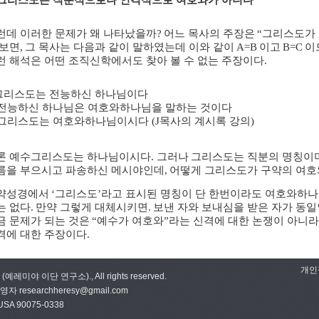
그리스도는 직분적으로나 인격적으로 여호와가 아니다
런데 이러한 문제가 왜 나타났을까
?
어느 목사의 주장은
“
그리스도가 
 보면
,
그 목사는 다음과 같이 말하였는데 이와 같이
A=B
이고
B=C
이
런 해석은 어떤 조직신학에서도 찾아 볼 수 없는 주장이다
.
그리스도는 전능하신 하나님이다
 전능하신 하나님은 여호와하나님을 말하는 것이다
 그리스도는 여호와하나님이시다 (J목사의 계시록 강의)
론 예수그리스도는 하나님이시다. 그러나
그리스도는 직분의 명칭이
름을 부으시고 파송하신 메시야인데
,
어떻게 그리스도가 구약의 여호
약성경에서
‘
그리스도
’
라고 표시된 명칭이 단 한번이라도 여호와하나
는 없다
.
만약 그렇게 대체시키면
.
보낸 자와 보내심을 받은 자가 동일
금 문제가 되는 것은
“
예수가 여호와
”
라는 신격에 대한 논쟁이 아니라
격에 대한 주장이다
.
개인
sy (예레미야 이단 연구소)., All rights reserved.
 researchheresy@gmail.com
 USA 90075-0338