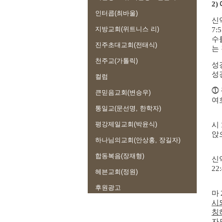
2)
인터콥(최바울)
신
지방교회(위트니스 리)
7:5
수
진주초대교회(전태식)
는
천주교(가톨릭)
성
성
컬럼
⓵
큰믿음교회(변승우)
여
통일교(문선명, 한학자)
평강제일교회(박윤식)
시
앉
하나님의교회(안상홍, 장길자)
합동복음(장재형)
신
22:
헤븐교회(정원)
후원광고
마
시
칭
자