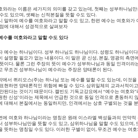
호와라는 이름은 세가지의 의미를 갖고 있는데
,
첫째는 성부하나님만을
 수도 있으며
,
셋째는 신적본질을 뜻할 수도 있다
.
시 말하여 예수를 여호와라고 말할 수도 있고
,
한편 예수는 여호와가 
 점에 대해서 성경적으로 살펴보자
예수를 여호와라고 말할 수도 있다
자 예수는 하나님이다
.
성부 하나님도 하나님이다
.
성령도 하나님이다
이 설명할 필요가 없는 내용이다
.
이 말은 곧 신성
,
본질
,
영광의 측면
 뜻이다
.
물론 그런 주장의 뜻이 예수가 성부하나님과 동일 인격이라
고 무조건 성부하나님이 예수라는 주장은 양태론이 된다
.
약에서 퀴리오스
(
주
)
는 하나님 또는 예수를 말할 수도 있는데
,
이것을
 표현하면 양태론적인 위험에 빠질 수 있다
.
삼위일체의 교과서적이고
 안된다는 것이기 때문이다
.
캘빈도 기독교강요에서
“
예수는 여호와
”
원한 신성
’
이라는 제목에서 언급한 것으로 동일 인격으로 혼동하지 
에 대해서 본질에서는 동일하지만
,
인격에서는 상호 구별되는 것을 
면에 여호와 하나님이라는 명칭은 원래 이스라엘 백성들과의 언약적
서 성부하나님만을 뜻할 수도 있고
,
삼위하나님을 말할 수도 있으며
,
을 뜻하는 명칭일 수도 있다
.
이러한 구별이 없이
,
무조건 예수는 여호