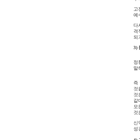
고
예
다
격
되
3)
정
말
즉
것
것
같
모
것
신
성