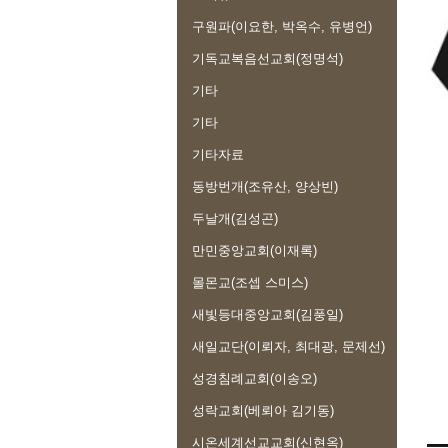
구원파(이요한, 박옥수, 유병언)
기독교복음선교회(정명석)
기타
기타
기타자료
동방번개(조유산, 양상빈)
두날개(김성곤)
만민중앙교회(이재록)
몰몬교(조셉 스미스)
새빛등대중앙교회(김풍일)
새일교단(이뢰자, 최대광, 문제선)
성경침례교회(이송오)
성락교회(베뢰아 김기동)
시온세계선교교회(신현옥)