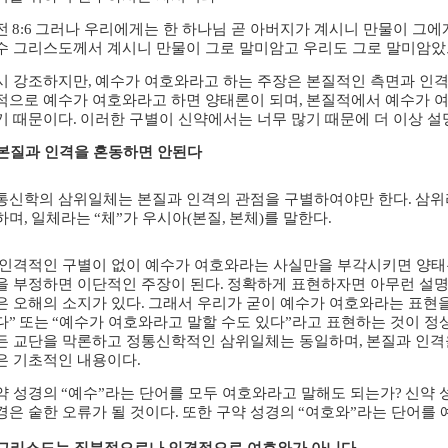
전
8:6
그러나 우리에게는 한 하나님 곧 아버지가 계시니 만물이 그에게
수 그리스도께서 계시니 만물이 그로 말미암고 우리도 그로 말미암
시 강조하지만
,
예수가 여호와라고 하는 주장은 본질적인 측면과 인
적으로 예수가 여호와라고 하면 양태론이 되며
,
본질적에서 예수가 여
기 때문이다
.
이러한 구별이 신약에서는 너무 많기 때문에 더 이상 
본질과 인격을 혼동하면 안된다
통신학의 삼위일체는 본질과 인격의 관점을 구별하여야만 한다
.
삼위
하며
,
일체라는
“
체
”
가 우시아
(
본질
,
본체
)
를 말한다
.
 인격적인 구별이 없이 예수가 여호와라는 사실만을 부각시키면 양태
을 부정하면 이단적인 주장이 된다
.
정확하게 표현하자면 아무런 설명
은 오해의 소지가 있다
.
그래서 우리가 굳이 예수가 여호와라는 표현을
다
”
또는
“
예수가 여호와라고 말할 수도 있다
”
라고 표현하는 것이 정
든 교단을 막론하고 정통신학적인 삼위일체는 동일하며
,
본질과 인격
은 기초적인 내용이다
.
약 성경의
“
예수
”
라는 단어를 모두 여호와라고 말해도 되는가
?
신약 
경은 숱한 오류가 될 것이다
.
또한 구약 성경의
“
여호와
”
라는 단어를 