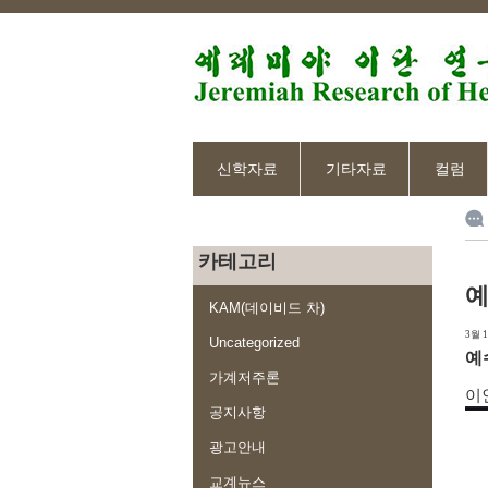
신학자료
기타자료
컬럼
카테고리
예
KAM(데이비드 차)
3월 1
Uncategorized
예
가계저주론
이
공지사항
광고안내
교계뉴스