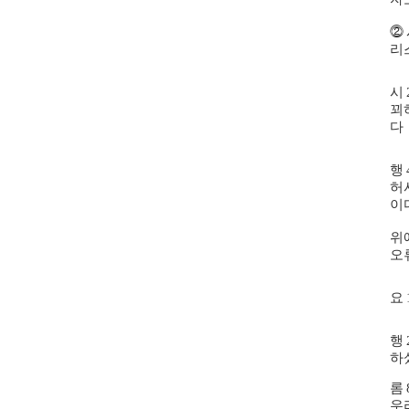
⓶
리
시
꾀
다
행
허
이
위
오
요
행
하
롬
우