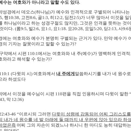
예수는 여호와가 아니라고 말할 수도 있다
.
약성경에서 데오스
(
하나님
)
가 예수와 인격적으로 구별되어 나타나는
5,
행
10:38,
고전
8:6,
골
1:3,
히
12:2,
딤전
2:5)
가 너무 많아서 이것을 일
를 하나님이라고 하는 성경구절도 많지만
,
그것은 인격을 뜻하는 것이
 것이다
. (
롬
9:5,
빌
2:6,
요
1:1,
요
1:18.
요
20:28,
요일
5:20,
딛
2:13,
사
9:6
경에는 여호와와 예수가 분명히 구별되는 근거가 있다
.
만약 예수가 
경의 기자는 잘못이라고 말할 수 있는가
?
구약에서 시편
110:1
에서는 여호와와 내 주
(
예수
)
가 명백하게 인격
호와라고 해석할 수 있는가
?
110:1 (
다윗의 시
)
여호와께서
내 주에게
말씀하시기를 내가 네 원수로
으라 하셨도다
약에서 이것을 예수님이 시편
110
편을 직접 인용하시며 다윗이 말한
43,
막
12:36)
22:43-46 “
이르시되 그러면
다윗이 성령에 감동되어 어찌 그리스도를 
되 내가 네 원수를 네 발 아래에 둘 때까지 내 우편에 앉아 있으라 
하였은즉
어찌 그의 자손이 되겠느냐 하시니 한 마디도 능히 대답하는
도 없더라
”