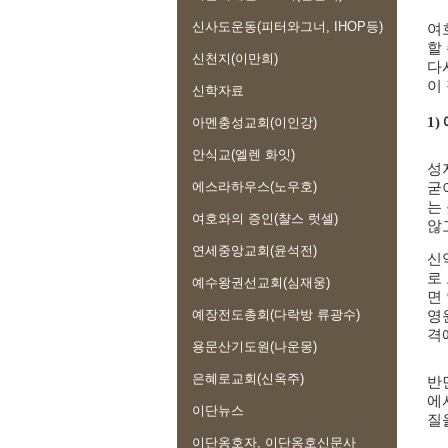
신사도운동(피터와그너, IHOP등)
여
할
신천지(이만희)
다
이
신학자료
1)
아멘충성교회(이인강)
안식교(엘렌 화잇)
성
에스라하우스(노우호)
굳
는
여호와의 증인(챨스 럿셀)
않
연세중앙교회(윤석전)
신
로
예수왕권선교회(심재웅)
면
예장전도총회(다락방 류광수)
영
격
용문산기도원(나운몽)
은혜로교회(신옥주)
반
에
이단뉴스
질
이단옹호자, 이단옹호신문사