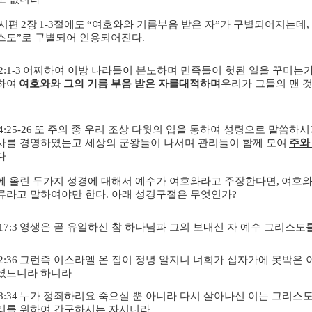
시편
2
장
1-3
절에도
“
여호와와 기름부음 받은 자
”
가 구별되어지는데
,
스도
”
로 구별되어 인용되어진다
.
2:1-3
어찌하여 이방 나라들이 분노하며 민족들이 헛된 일을 꾸미는가
하여
여호와와 그의 기름 부음 받은 자를
대적하며
우리가 그들의 맨 
4:25-26
또 주의 종 우리 조상 다윗의 입을 통하여 성령으로 말씀하
사를 경영하였는고 세상의 군왕들이 나서며 관리들이 함께 모여
주와
다
에 올린 두가지 성경에 대해서 예수가 여호와라고 주장한다면
,
여호와
류라고 말하여야만 한다
. 아래 성경구절은 무엇인가?
17:3
영생은 곧 유일하신 참 하나님과 그의 보내신 자 예수 그리스도
2:36
그런즉 이스라엘 온 집이 정녕 알지니 너희가 십자가에 못박은 
셨느니라 하니라
8:34
누가 정죄하리요 죽으실 뿐 아니라 다시 살아나신 이는 그리스도
리를 위하여 간구하시는 자시니라