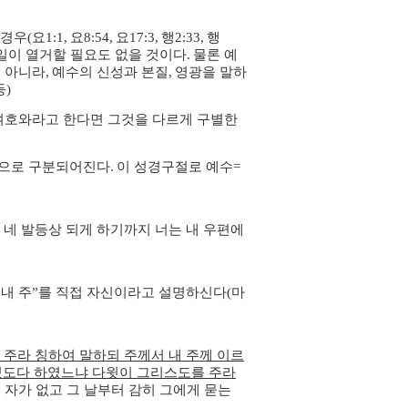
 경우
(
요
1:1,
요
8:54,
요
17:3,
행
2:33,
행
일이 열거할 필요도 없을 것이다
.
물론 예
 아니라
,
예수의 신성과 본질
,
영광을 말하
등
)
여호와라고 한다면 그것을 다르게 구별한
적으로 구분되어진다
.
이 성경구절로 예수
=
 네 발등상 되게 하기까지 너는 내 우편에
“
내 주
”
를 직접 자신이라고 설명하신다
(
마
주라 칭하여 말하되 주께서 내 주께 이르
하셨도다 하였느냐 다윗이 그리스도를 주라
 자가 없고 그 날부터 감히 그에게 묻는