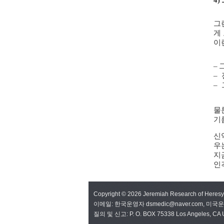
4)
그
게
이
–
–
–
물
기
신
우
지
인
Copyright © 2026 Jeremiah Research of Here
이메일: 한국운영자 dsmedic@naver.com, 미국운영자
질의 및 신고: P. O. BOX 75338 Los Angeles, CA