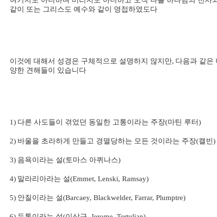
여기지도 아니하며 버리지도 아니하고 오직 나를 하나님의 천사
같이 또는 그리스도 예수와 같이 영접하였도다
이것에 대해서 성경은 구체적으로 설명하지 않지만
,
다음과 같은 
양한 견해들이 있습니다
1)
다른 사도들이 겪었던 동일한 고통이라는 주장
(
마틴 루터
)
2)
바울을 초라하게 만들고 경멸당하는 모든 것이라는 주장
(
캘빈
)
3)
음욕이라는 설
(
토마스 아퀴나스
)
4)
말라리아라는 설
(Emmet, Lenski, Ramsay)
5)
안질이라는 설
(Barcaey, Blackwelder, Farrar, Plumptre)
6)
두통이라는 설
(
이상근
, Jerome, Tertulian)