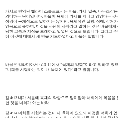
가시로 번역된 헬라어 스콜로프시는 바을
,
가시
,
말뚝
,
나무조각등
의미하는 단어입니다
.
바울이 육체에 가시를 지니고 있었다는 것
성경이 구체적으로 말하지는 않지만
,
육체적인 질병
,
장애
,
상처가
었음으로 뜻하며
,
이것을 사단의 사자라고 말하는 것은 바울에게 
당한 고통과 지장을 초래하고 있었던 것으로 보입니다
.
그리고 주
께 이것에 대해서 세 번을 기도하였다고 바울은 말합니다
바울은 갈라디아서
4:13-14
에서
“
육체의 약함
”
이라고 말하고 있
“
너희를 시험하는 것이 내 육체에 있다
”
라고 말합니다
.
갈
4:13
내가 처음에 육체의 약함으로 말미암아 너희에게 복음을 
한 것을 너희가 아는 바라
갈
4:14
너희를 시험하는 것이 내 육체에 있으되 이것을 너희가 