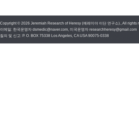
Copyright © 2026 Jeremiah Research of Heresy (예레미야 이단 연구소)., All rights r
이메일: 한국운영자 dsmedic@naver.com, 미국운영자 researchheresy@gmail.com
질의 및 신고: P. O. BOX 75338 Los Angeles, CA USA 90075-0338