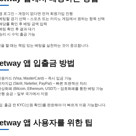
앱 로그인 – 계정이 없다면 먼저 회원가입 진행
베팅할 경기 선택 – 스포츠 또는 카지노 게임에서 원하는 항목 선택
배당률 확인 후 베팅 금액 입력
베팅 확인 후 결과 대기
승리 시 수익 출금 가능
을 할 때는 책임 있는 베팅을 실천하는 것이 중요합니다.
etway 앱 입출금 방법
신용카드 (Visa, MasterCard) – 즉시 입금 가능
자지갑 (Skrill, Neteller, PayPal) – 빠른 트랜잭션 처리
가상화폐 (Bitcoin, Ethereum, USDT) – 암호화폐를 통한 베팅 가능
은행 송금 – 일부 국가에서 지원
팁: 출금 전 KYC(신원 확인)를 완료해야 더 빠르게 이용 가능합니다.
etway 앱 사용자를 위한 팁