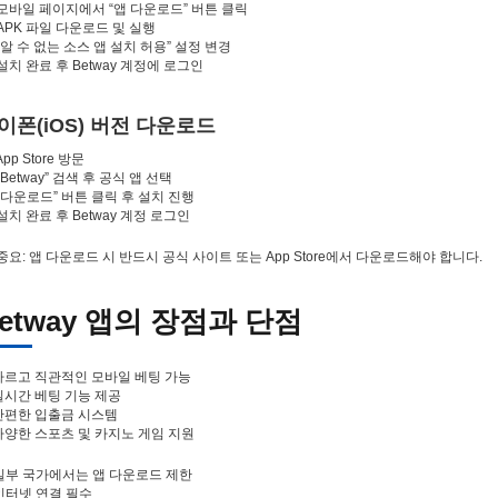
모바일 페이지에서 “앱 다운로드” 버튼 클릭
APK 파일 다운로드 및 실행
“알 수 없는 소스 앱 설치 허용” 설정 변경
설치 완료 후 Betway 계정에 로그인
이폰(iOS) 버전 다운로드
pp Store 방문
“Betway” 검색 후 공식 앱 선택
“다운로드” 버튼 클릭 후 설치 진행
설치 완료 후 Betway 계정 로그인
중요: 앱 다운로드 시 반드시 공식 사이트 또는 App Store에서 다운로드해야 합니다.
etway 앱의 장점과 단점
빠르고 직관적인 모바일 베팅 가능
실시간 베팅 기능 제공
간편한 입출금 시스템
다양한 스포츠 및 카지노 게임 지원
일부 국가에서는 앱 다운로드 제한
인터넷 연결 필수