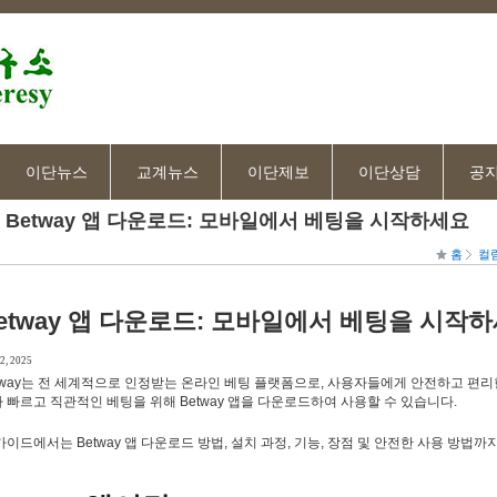
이단뉴스
교계뉴스
이단제보
이단상담
공
Betway 앱 다운로드: 모바일에서 베팅을 시작하세요
홈
컬
etway 앱 다운로드: 모바일에서 베팅을 시작
2, 2025
tway는 전 세계적으로 인정받는 온라인 베팅 플랫폼으로, 사용자들에게 안전하고 편
 빠르고 직관적인 베팅을 위해 Betway 앱을 다운로드하여 사용할 수 있습니다.
가이드에서는 Betway 앱 다운로드 방법, 설치 과정, 기능, 장점 및 안전한 사용 방법