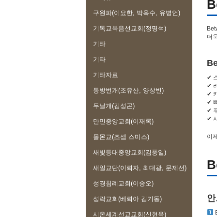
B
구원파(이요한, 박옥수, 유병언)
기독교복음선교회(정명석)
Be
더욱
기타
기타
B
기타자료
✔ 
✔ 
동방번개(조유산, 양상빈)
✔ 
✔ 
두날개(김성곤)
✔ 
✔ 
만민중앙교회(이재록)
몰몬교(조셉 스미스)
이제
새빛등대중앙교회(김풍일)
B
새일교단(이뢰자, 최대광, 문제선)
성경침례교회(이송오)
안
성락교회(베뢰아 김기동)
시온세계선교교회(신현옥)