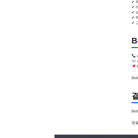
✔ 
✔ 
✔ 
✔ 
✔ 
B
Be
Be
앱을