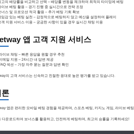
최고의 배당률을 비교하고 선택 – 배당률 변동을 체크하여 최적의 타이밍에 베팅
라이브 베팅 활용 – 경기 진행 중 실시간으로 전략 조정
보너스 및 프로모션 적극 활용 – 추가 베팅 기회 확보
책임감 있는 베팅 실천 – 감정적으로 베팅하지 않고 예산을 설정하여 플레이
고객 지원 서비스 이용 – 궁금한 사항이 있을 경우 실시간 채팅 이용
etway 앱 고객 지원 서비스
라이브 채팅 – 빠른 응답을 원할 경우 추천
이메일 지원 – 24시간 내 답변 제공
FAQ 섹션 – 가장 자주 묻는 질문과 답변 확인
tway의 고객 서비스는 신속하고 친절한 응대로 높은 평가를 받고 있습니다.
결론
tway 앱은 편리한 모바일 베팅 경험을 제공하며, 스포츠 베팅, 카지노 게임, 라이브 베
 다운로드하여 보너스를 활용하고, 안전하게 베팅하며, 최고의 승률을 기록하세요!