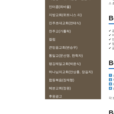
⚠ 
인터콥(최바울)
지방교회(위트니스 리)
B
진주초대교회(전태식)
✔ 
천주교(가톨릭)
✔ 
컬럼
✔ 
✔ 
큰믿음교회(변승우)
✔ 
통일교(문선명, 한학자)
B
평강제일교회(박윤식)
하나님의교회(안상홍, 장길자)
합동복음(장재형)
헤븐교회(정원)
후원광고
각 
B