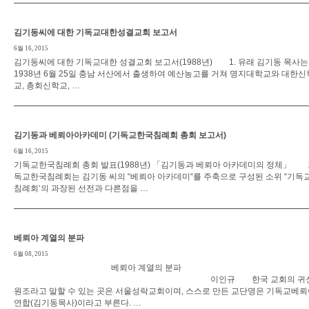
김기동씨에 대한 기독교대한성결교회 보고서
6월 16, 2015
김기동씨에 대한 기독교대한 성결교회 보고서(1988년) 1. 유래 김기동 목사는
1938년 6월 25일 충남 서산에서 출생하여 예산농고를 거쳐 명지대학교와 대한신
교, 총회신학교, …
김기동과 베뢰아아카데미 (기독교한국침례회 총회 보고서)
6월 16, 2015
기독교한국침례회 총회 발표(1988년) 「김기동과 베뢰아 아카데미의 정체」 
독교한국침례회는 김기동 씨의 “베뢰아 아카데미“를 주축으로 구성된 소위 “기독교
침례회‘의 과장된 선전과 다른점을 …
베뢰아 계열의 분파
6월 08, 2015
베뢰아 계열의 분파
이인규 한국 교회의 귀신
원조라고 말할 수 있는 곳은 서울성락교회이며, 스스로 만든 교단명은 기독교베
연합(김기동목사)이라고 부른다. …