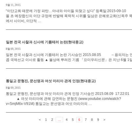
9월 11, 2015
“이단교회 때문에 가정 파탄…아내와 아이들 되찾고 싶다” 등록일:2015-09-
올 초 예장합신의 이단 규정에 반발해 폭력적 시위를 일삼은 은혜로교회(신옥주 목
에서 사이비, 이단적 …
일본 전국 사찰과 신사에 기름테러 논란(현대종교)
8월 09, 2015
일본 전국 사찰과 신사에 기름테러 논란 기사승인 2015.08.05 – 용의자는 
콥 국제선교 이사로 활동 ▲ 불상에 뿌려진 기름 「요미우리신문」은 지난 6월 1일
통일교 문형진, 문선명과 여섯 마리아 관계 인정(현대종교)
8월 09, 2015
통일교 문형진, 문선명과 여섯 마리아 관계 인정 기사승인 2015.08.09 17:22:01
▲ 여섯 마리아에 관해 강연하는 문형진 (www.youtube.com/watch?
v=SmjM6x-V91M) 통일교는 문선명과 여섯 마리아의 …
<
1
2
…
4
5
6
7
8
9
>