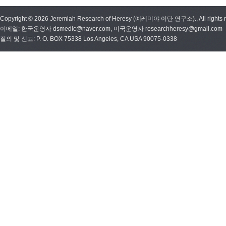
Copyright © 2026 Jeremiah Research of Heresy (예레미야 이단 연구소)., All rights r
이메일: 한국운영자 dsmedic@naver.com, 미국운영자 researchheresy@gmail.com
질의 및 신고: P. O. BOX 75338 Los Angeles, CA USA 90075-0338