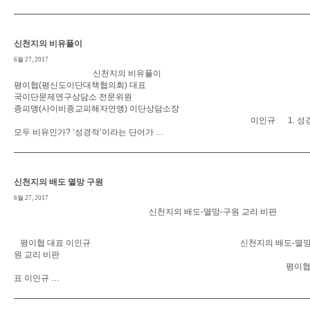
신천지의 비유풀이
6월 27, 2017
신천지의 비유풀
평이협(평신도이단대책협의회) 대표 
국이단문제연구상담소 전문위
종피맹(사이비종교피해자연맹) 이단상담소장
이인규 1. 성경
모두 비유인가? ‘성경적’이라는 단어가 …
신천지의 배도 멸망 구원
6월 27, 2017
신천지의 배도-멸망-구원 교리 비판
평이협 대표 이인규 신천지의 배도-멸망-
원 교리 비판
평이협 
표 이인규 …